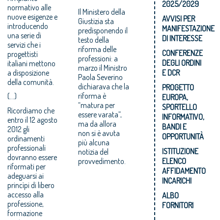
2025/2029
normativo alle
Il Ministero della
nuove esigenze e
AVVISI PER
Giustizia sta
introducendo
MANIFESTAZIONE
predisponendo il
una serie di
DI INTERESSE
testo della
servizi che i
riforma delle
CONFERENZE
progettisti
professioni: a
DEGLI ORDINI
italiani mettono
marzo il Ministro
a disposizione
E DCR
Paola Severino
della comunità.
dichiarava che la
PROGETTO
riforma è
(...)
EUROPA,
“matura per
SPORTELLO
Ricordiamo che
essere varata”,
INFORMATIVO,
entro il 12 agosto
ma da allora
BANDI E
2012 gli
non si è avuta
OPPORTUNITÀ
ordinamenti
più alcuna
professionali
ISTITUZIONE
notizia del
dovranno essere
provvedimento.
ELENCO
riformati per
AFFIDAMENTO
adeguarsi ai
INCARICHI
princìpi di libero
accesso alla
ALBO
professione,
FORNITORI
formazione