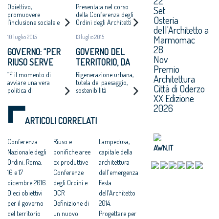
22
D’INTESA TRA
PIATTAFORMA
Obiettivo,
Presentata nel corso
Set
ENTE NAZIONALE
PER I CONCORSI
promuovere
della Conferenza degli
Osteria
l’inclusione sociale e
Ordini degli Architetti
PER IL
DI
dell'Architetto a
finanziaria, la
PPC oggi a Roma
MICROCREDITO E
PROGETTAZIONE
Marmomac
10 luglio 2015
13 luglio 2015
realizzazione di
CONSIGLIO
programmi di
28
GOVERNO: “PER
GOVERNO DEL
Microcredito per
NAZIONALE DEGLI
Nov
RIUSO SERVE
TERRITORIO, DA
l'housing finalizzati al
ARCHITETTI
Premio
sostegno dei progetti
GOVERNANCE
ARCHITETTI
“È il momento di
Rigenerazione urbana,
Architettura
di microricettività
POLITICA FORTE”
ITALIANI IL
avviare una vera
tutela del paesaggio,
Città di Oderzo
politica di
sostenibilità
MANIFESTO IN 10
XX Edizione
rigenerazione urbana”
ambientale, tutela dal
PUNTI
2026
rischio idrogeologico
e sismico
ARTICOLI CORRELATI
Conferenza
Riuso e
Lampedusa,
AWN.IT
Nazionale degli
bonifiche aree
capitale della
Ordini. Roma,
ex produttive
architettura
16 e 17
Conferenze
dell'emergenza
dicembre 2016.
degli Ordini e
Festa
Dieci obiettivi
DCR
dell'Architetto
per il governo
Definizione di
2014.
del territorio
un nuovo
Progettare per