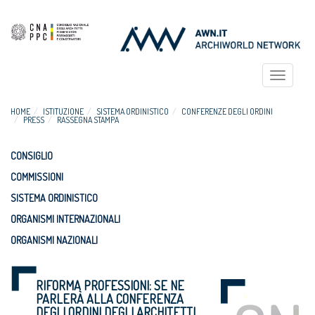
Toggle
navigat
HOME
ISTITUZIONE
SISTEMA ORDINISTICO
CONFERENZE DEGLI ORDINI
PRESS
RASSEGNA STAMPA
CONSIGLIO
COMMISSIONI
SISTEMA ORDINISTICO
ORGANISMI INTERNAZIONALI
ORGANISMI NAZIONALI
RIFORMA PROFESSIONI: SE NE
PARLERÀ ALLA CONFERENZA
DEGLI ORDINI DEGLI ARCHITETTI