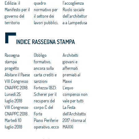
Edilizia: il
quadro
l'accoglienza
Manifesto per il
normativo per
Ruolo sociale
governo del
il settore dei
dell'architettur
territorio
lavori pubblici,
a a Lampedusa
Taranto “serve
in recepimento
Architetti:
intervenire nei
della direttiva
concorsi per
INDICE RASSEGNA STAMPA
tessuti urbani”
2014/24/UE
Expo
Ambiente: a
Lampedusa,
Al Maxxi di
Taranto il
Rassegna
critiche da
Obbligo
Roma gli
Architetti
punto sul riuso
stampa
Pellegrino (Sel)
formativo,
Ordini
giovani e
delle ex aree
progetto
al Centro
ancora sulla
architetti
affermati
industriali
Abitare il Paese
accoglienza
carta crediti e
italiani
premiati al
VIII Congresso
Lanciati da
sanzioni
Maxxi
CNAPPC 2018.
Lampedusa i
Fortezza (BZ):
L’equo
Lunedì 25
Premi Cnappc
Scherer per il
compenso non
luglio 2018
2014
recupero del
vale per tutti
VIII Congresso
corpo C del
La Festa
CNAPPC 2018.
Forte
dell'Architetto
Martedì 10
Piano Periferie
2017 ritorna al
luglio 2018
operativo, ecco
MAXXI
VIII Congresso
tutti i progetti
Professioni: