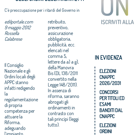
C’è preoccupazione per i ritardi del Governo in
vista del 12 agosto, data entro cui gli ordinamenti
professionali dovranno essere riformati
edilportale.com
retribuito,
9 maggio 2012
preventivo,
Rossella
assicurazione
Calabrese
obbligatoria,
pubblicità, ecc.
elencati nel
comma 5,
IN EVIDENZA
lettere da a) a g),
Il Consiglio
della Manovra
Nazionale e gli
ELEZIONI
Bis (DL 138/2011
Ordini locali degli
CNAPPC
convertito nella
APPC stanno
2026/2031
Legge 148/2011).
infatti redigendo
In assenza di
CONCORSI
la
riforma, saranno
PER TITOLI ED
regolamentazione
abrogati gli
ESAMI
di propria
ordinamenti in
BANDITI DAL
competenza per
contrasto con
CNAPPC
attuare la
tali princìpi (leggi
Riforma,
tutto).
ELEZIONI
adeguando
ORDINI
l’impianto