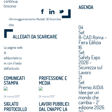
continua,
tirocinio
AGENDA
Ultimo aggiornamento: Martedì, 30 Dicembre
2014
04
Set
ALLEGATI DA SCARICARE
B-CAD Roma –
Fiera Edilizia
16
La pagina web
Set
di
Safety Expo
edilportale.co
2026 -
m con il testo
Sicurezza sul
dell’articolo
Lavoro
21
COMUNICATI
PROFESSIONE E
Set
STAMPA
MEDIA
Premio AIDIA
Idee per un
mondo che
24 marzo 2017
24 marzo 2017
cambia – 2^
SIGLATO
LAVORI PUBBLICI:
edizione 2026.
PROTOCOLLO
DAL CNAPPC LA