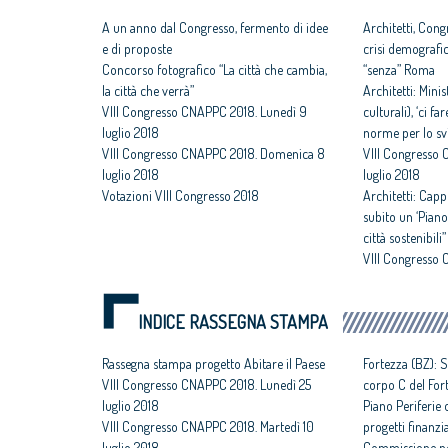
A un anno dal Congresso, fermento di idee
Architetti, Cong
e di proposte
crisi demografica
Concorso fotografico “La città che cambia,
“senza” Roma
la città che verrà”
Architetti: Mini
VIII Congresso CNAPPC 2018. Lunedì 9
culturali), ‘ci 
luglio 2018
norme per lo svi
VIII Congresso CNAPPC 2018. Domenica 8
VIII Congresso
luglio 2018
luglio 2018
Votazioni VIII Congresso 2018
Architetti: Capp
subito un ‘Piano
città sostenibili”
VIII Congresso 
luglio 2018
INDICE RASSEGNA STAMPA
Rassegna stampa progetto Abitare il Paese
Fortezza (BZ): S
VIII Congresso CNAPPC 2018. Lunedì 25
corpo C del For
luglio 2018
Piano Periferie o
VIII Congresso CNAPPC 2018. Martedì 10
progetti finanzia
luglio 2018
Commissione per