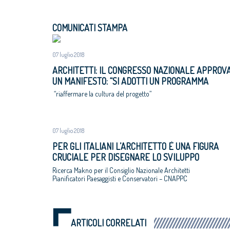
COMUNICATI STAMPA
07 luglio 2018
ARCHITETTI: IL CONGRESSO NAZIONALE APPROV
UN MANIFESTO: “SI ADOTTI UN PROGRAMMA
NAZIONALE DI RIGENERAZIONE URBANE,
“riaffermare la cultura del progetto”
ALTERNATIVA A ESPANSIONI INCONTROLLATE E 
CONSUMO DI SUOLO”
07 luglio 2018
PER GLI ITALIANI L’ARCHITETTO È UNA FIGURA
CRUCIALE PER DISEGNARE LO SVILUPPO
ECONOMICO E SOCIALE DEL PAESE
Ricerca Makno per il Consiglio Nazionale Architetti
Pianificatori Paesaggisti e Conservatori – CNAPPC
ARTICOLI CORRELATI