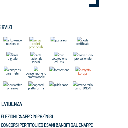
ERVIZI
albo unico
servizi
posta awn
posta
nazionale
ordini
certificata
provinciali
firma
carta
costi
costi studio
digitale
nazionale
costruzione
professionale
servizi
edilizia
compensi
formazione
progetto
parametri
convenzione rc
Europa
professionale
newsletter
concorsi
guida bandi
osservatorio
on news
piattaforma
bandi ONSAI
N EVIDENZA
ELEZIONI CNAPPC 2026/2031
CONCORSI PER TITOLI ED ESAMI BANDITI DAL CNAPPC