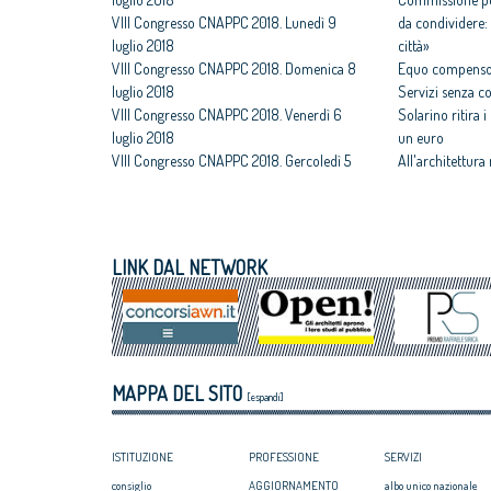
VIII Congresso CNAPPC 2018. Lunedì 9
da condividere: 
luglio 2018
città»
VIII Congresso CNAPPC 2018. Domenica 8
Equo compenso,
luglio 2018
Servizi senza c
VIII Congresso CNAPPC 2018. Venerdì 6
Solarino ritira 
luglio 2018
un euro
VIII Congresso CNAPPC 2018. Gercoledì 5
All'architettura
luglio 2018
caravatti_carava
VIII Congresso CNAPPC 2018. Mercoledì 4
italiano
luglio 2018
Assegnati premi 
VIII Congresso CNAPPC 2018. Domenica 1
Giovane talento
LINK DAL NETWORK
luglio 2018
Equo compenso, 
Obbligo formativo, ancora sulla carta
Corte Europea d
crediti e sanzioni
Professioni: arch
internazionaliz
Architetti giova
MAPPA DEL SITO
Maxxi
[espandi]
ISTITUZIONE
PROFESSIONE
SERVIZI
consiglio
AGGIORNAMENTO
albo unico nazionale