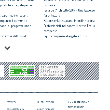
politiche integrate per le
culturale'
Festa dell’Architetto 2017 - Una legge per
 parametri vincolanti
l’architettura
ompenso, il comune di
Rappresentanza, avanti in ordine sparso
i bandi di progettazione a
Professionisti, nei contratti arriva l’equo
compenso
 rispettosa dello studio
Equo compenso allargato a tutti i
tti il Premio architetto
professionisti
Periferie, la nuova identità di 10 aree
Architetto italiano e
degradate
 2017
Architetti: 'Comune e Consiglio di Stato,
il CNAPPC ricorre alla
svilito interesse pubblico'
ei Diritti dell’Uomo
Periferie, tutti i vincitori del concorso Cna-
itetti, focus su
Mibact per riqualificare 10 aree urbane
zazione e innovazione
degradate
ni e affermati premiati al
ATTIVITÀ
PUBBLICAZIONI
AMMINISTRAZIONE
TRASPARENTE
pari opportunità
design for peace