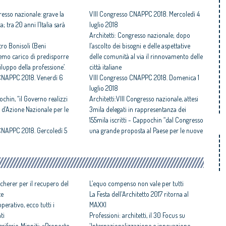
resso nazionale: grave la
VIII Congresso CNAPPC 2018. Mercoledì 4
; tra 20 anni l’Italia sarà
luglio 2018
Architetti: Congresso nazionale; dopo
stro Bonisoli (Beni
l’ascolto dei bisogni e delle aspettative
faremo carico di predisporre
delle comunità al via il rinnovamento delle
luppo della professione’.
città italiane
 CNAPPC 2018. Venerdì 6
VIII Congresso CNAPPC 2018. Domenica 1
luglio 2018
ochin, “il Governo realizzi
Architetti:VIII Congresso nazionale, attesi
 d’Azione Nazionale per le
3mila delegati in rappresentanza dei
155mila iscritti - Cappochin “dal Congresso
CNAPPC 2018. Gercoledì 5
una grande proposta al Paese per le nuove
città
Congresso Nazionale Architetti:
Cappochin “sostituire le città della rendita
fondiaria con quelle della redditività
cherer per il recupero del
sociale ed economica”
L’equo compenso non vale per tutti
te
La Festa dell'Architetto 2017 ritorna al
perativo, ecco tutti i
MAXXI
ti
Professioni: architetti, il 30 Focus su
iferie, Minniti: «Proposte
'Internazionalizzazione e innovazione