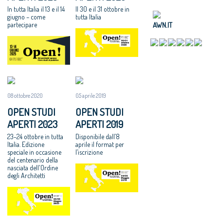
In tutta Italia il 13 e il 14
Il 30 e il 31 ottobre in
giugno – come
tutta Italia
AWN.IT
partecipare
08 ottobre 2020
05 aprile 2019
OPEN STUDI
OPEN STUDI
APERTI 2023
APERTI 2019
23-24 ottobre in tutta
Disponibile dall’8
Italia. Edizione
aprile il format per
speciale in occasione
l’iscrizione
del centenario della
nasciata dell'Ordine
degli Architetti