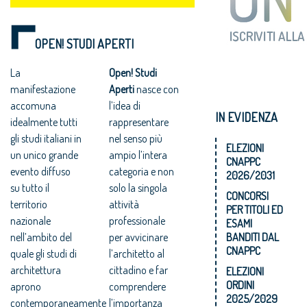
OPEN! STUDI APERTI
La
Open! Studi
manifestazione
Aperti
nasce con
accomuna
l’idea di
IN EVIDENZA
idealmente tutti
rappresentare
gli studi italiani in
nel senso più
ELEZIONI
un unico grande
ampio l’intera
CNAPPC
evento diffuso
categoria e non
2026/2031
su tutto il
solo la singola
CONCORSI
territorio
attività
PER TITOLI ED
nazionale
professionale
ESAMI
nell’ambito del
per avvicinare
BANDITI DAL
CNAPPC
quale gli studi di
l’architetto al
architettura
cittadino e far
ELEZIONI
ORDINI
aprono
comprendere
2025/2029
contemporaneamente
l’importanza