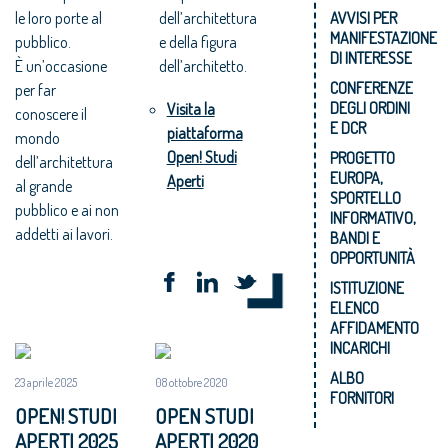
le loro porte al
dell’architettura
AVVISI PER
MANIFESTAZIONE
pubblico.
e della figura
DI INTERESSE
È un’occasione
dell’architetto.
CONFERENZE
per far
DEGLI ORDINI
Visita la
conoscere il
E DCR
piattaforma
mondo
Open! Studi
PROGETTO
dell’architettura
EUROPA,
Aperti
al grande
SPORTELLO
pubblico e ai non
INFORMATIVO,
addetti ai lavori.
BANDI E
OPPORTUNITÀ
ISTITUZIONE
ELENCO
AFFIDAMENTO
INCARICHI
ALBO
23 aprile 2025
08 ottobre 2020
FORNITORI
OPEN! STUDI
OPEN STUDI
APERTI 2025
APERTI 2020