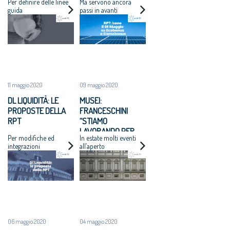
Per definire delle linee
Ma servono ancora
CANTIERI
guida
passi in avanti
11 maggio 2020
09 maggio 2020
DL LIQUIDITÀ: LE
MUSEI:
PROPOSTE DELLA
FRANCESCHINI
RPT
“STIAMO
LAVORANDO PER
Per modifiche ed
In estate molti eventi
RIAPERTURE IL 18
integrazioni
all’aperto
MAGGIO
06 maggio 2020
04 maggio 2020