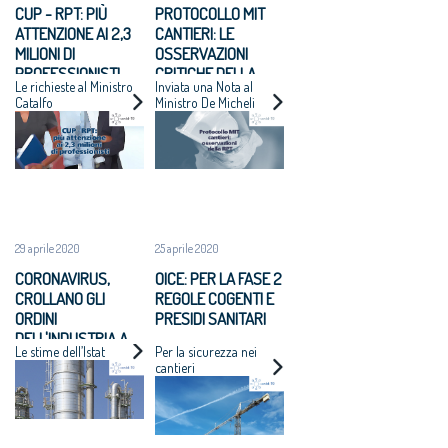
CUP - RPT: PIÙ
PROTOCOLLO MIT
ATTENZIONE AI 2,3
CANTIERI: LE
MILIONI DI
OSSERVAZIONI
PROFESSIONISTI
CRITICHE DELLA
Le richieste al Ministro
Inviata una Nota al
RPT
Catalfo
Ministro De Micheli
29 aprile 2020
25 aprile 2020
CORONAVIRUS,
OICE: PER LA FASE 2
CROLLANO GLI
REGOLE COGENTI E
ORDINI
PRESIDI SANITARI
DELL'INDUSTRIA A
Le stime dell’Istat
Per la sicurezza nei
FEBBRAIO -4,4%
cantieri