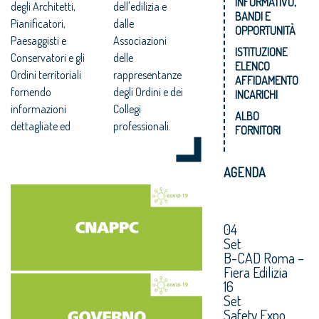
INFORMATIVO,
degli Architetti,
dell'edilizia e
BANDI E
Pianificatori,
dalle
OPPORTUNITÀ
Paesaggisti e
Associazioni
ISTITUZIONE
Conservatori e gli
delle
ELENCO
Ordini territoriali
rappresentanze
AFFIDAMENTO
fornendo
degli Ordini e dei
INCARICHI
informazioni
Collegi
ALBO
dettagliate ed
professionali.
FORNITORI
AGENDA
04
Set
B-CAD Roma –
Fiera Edilizia
16
Set
Safety Expo