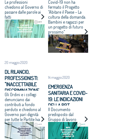
Le professioni
Covid-19 non ha
LA RIPRESA
chiedono al Governo di
fermato il Progetto
passare dalle parole ai
“Abitare il Paese – La
fatti
cultura della domanda.
Bambini e ragazzi per
un progetto di futuro
prossimo"
20 maggio 2020
DL RILANCIO,
PROFESSIONISTI:
14 maggio 2020
"INACCETTABILE
EMERGENZA
DISCRIMINAZIONE
SANITARIA E COVID-
Gli Ordini e i collegi
NEI NOSTRI
19: LE INDICAZIONI
denunciano dai
CONFRONTI"
contributi a fondo
DELLA RPT
perduto e chiedono al
Il Documento
Governo pari dignità
predisposto dal
per tutte le Partite Iva
Gruppo di lavoro