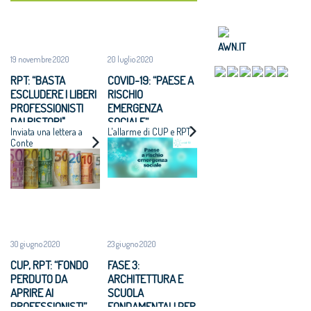
AWN.IT
19 novembre 2020
20 luglio 2020
RPT: “BASTA
COVID-19: “PAESE A
ESCLUDERE I LIBERI
RISCHIO
PROFESSIONISTI
EMERGENZA
DAI RISTORI"
SOCIALE”
Inviata una lettera a
L'allarme di CUP e RPT
Conte
30 giugno 2020
23 giugno 2020
CUP, RPT: “FONDO
FASE 3:
PERDUTO DA
ARCHITETTURA E
APRIRE AI
SCUOLA
PROFESSIONISTI”
FONDAMENTALI PER