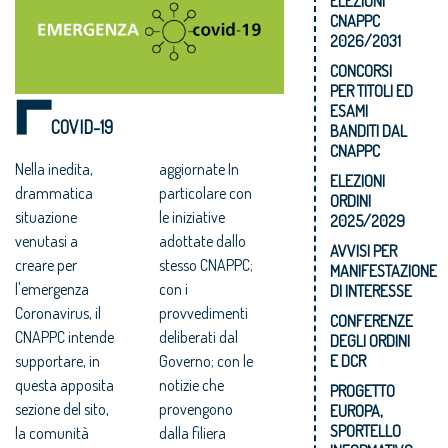
ELEZIONI
CNAPPC
2026/2031
CONCORSI
PER TITOLI ED
ESAMI
COVID-19
BANDITI DAL
CNAPPC
Nella inedita,
aggiornate In
ELEZIONI
drammatica
particolare con
ORDINI
situazione
le iniziative
2025/2029
venutasi a
adottate dallo
AVVISI PER
creare per
stesso CNAPPC;
MANIFESTAZIONE
l'emergenza
con i
DI INTERESSE
Coronavirus, il
provvedimenti
CONFERENZE
CNAPPC intende
deliberati dal
DEGLI ORDINI
supportare, in
Governo; con le
E DCR
questa apposita
notizie che
PROGETTO
sezione del sito,
provengono
EUROPA,
SPORTELLO
la comunità
dalla filiera