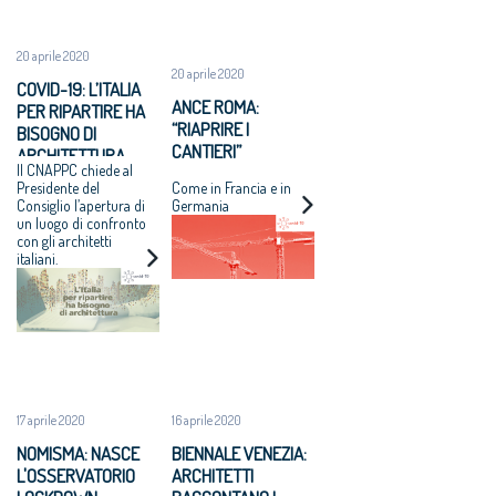
20 aprile 2020
20 aprile 2020
COVID-19: L’ITALIA
ANCE ROMA:
PER RIPARTIRE HA
“RIAPRIRE I
BISOGNO DI
CANTIERI”
ARCHITETTURA
Il CNAPPC chiede al
Presidente del
Come in Francia e in
Consiglio l’apertura di
Germania
un luogo di confronto
con gli architetti
italiani.
17 aprile 2020
16 aprile 2020
NOMISMA: NASCE
BIENNALE VENEZIA:
L'OSSERVATORIO
ARCHITETTI