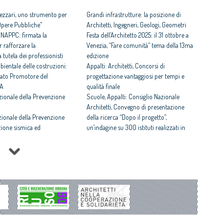
rezzari, uno strumento per
Grandi infrastrutture: la posizione di
 Opere Pubbliche”
Architetti, Ingegneri, Geologi, Geometri
 CNAPPC: firmata la
Festa dell’Architetto 2025: il 31 ottobre a
 rafforzare la
Venezia, “Fare comunità” tema della 13ma
 tutela dei professionisti
edizione
bientale delle costruzioni:
Appalti: Architetti, Concorsi di
itato Promotore del
progettazione vantaggiosi per tempi e
CA
qualità finale
azionale della Prevenzione
Scuole, Appalti: Consiglio Nazionale
Architetti, Convegno di presentazione
zionale della Prevenzione
della ricerca “Dopo il progetto”,
zione sismica ed
un’indagine su 300 istituti realizzati in
 energetico: l’unione che
tutto il Paese con diverse tipologie di
o
appalto
cuola: presentato il
Premio Raffaele Sirica: tema l’architettura
itare il Paese - La cultura
come cura dell’emergenza
er le Istituzioni e le
Remtech Expo 2025: Crusi, Architetti “in
linea con le politiche del CNAPPC che
il 4 dicembre, lancio del
pongono l’uomo al centro dei processi
itare il Paese - La cultura
delle trasformazioni ambientali e sociali