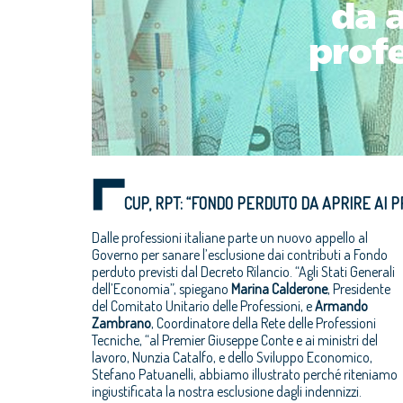
CUP, RPT: “FONDO PERDUTO DA APRIRE AI P
Dalle professioni italiane parte un nuovo appello al
Governo per sanare l’esclusione dai contributi a Fondo
perduto previsti dal Decreto Rilancio. “Agli Stati Generali
dell’Economia”, spiegano
Marina Calderone
, Presidente
del Comitato Unitario delle Professioni, e
Armando
Zambrano
, Coordinatore della Rete delle Professioni
Tecniche, “al Premier Giuseppe Conte e ai ministri del
lavoro, Nunzia Catalfo, e dello Sviluppo Economico,
Stefano Patuanelli, abbiamo illustrato perché riteniamo
ingiustificata la nostra esclusione dagli indennizzi.