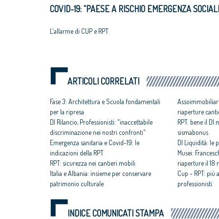
COVID-19: “PAESE A RISCHIO EMERGENZA SOCIAL
L'allarme di CUP e RPT
ARTICOLI CORRELATI
Fase 3: Architettura e Scuola fondamentali
Assoimmobiliar
per la ripresa
riaperture canti
Dl Rilancio, Professionisti: "inaccettabile
RPT: bene il Dl
discriminazione nei nostri confronti"
sismabonus
Emergenza sanitaria e Covid-19: le
Dl Liquidità: le
indicazioni della RPT
Musei: Francesc
RPT: sicurezza nei cantieri mobili
riaperture il 18
Italia e Albania: insieme per conservare
Cup - RPT: più a
patrimonio culturale
professionisti
INDICE COMUNICATI STAMPA