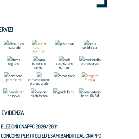
ERVIZI
albo unico
servizi
posta awn
posta
nazionale
ordini
certificata
provinciali
firma
carta
costi
costi studio
digitale
nazionale
costruzione
professionale
servizi
edilizia
compensi
formazione
progetto
parametri
convenzione rc
Europa
professionale
newsletter
concorsi
guida bandi
osservatorio
on news
piattaforma
bandi ONSAI
N EVIDENZA
ELEZIONI CNAPPC 2026/2031
CONCORSI PER TITOLI ED ESAMI BANDITI DAL CNAPPC