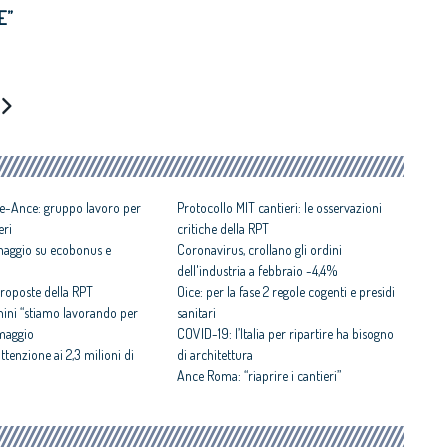
E”
e-Ance: gruppo lavoro per
Protocollo MIT cantieri: le osservazioni
eri
critiche della RPT
 maggio su ecobonus e
Coronavirus, crollano gli ordini
dell'industria a febbraio -4,4%
 proposte della RPT
Oice: per la fase 2 regole cogenti e presidi
hini “stiamo lavorando per
sanitari
 maggio
COVID-19: l’Italia per ripartire ha bisogno
ttenzione ai 2,3 milioni di
di architettura
Ance Roma: “riaprire i cantieri”