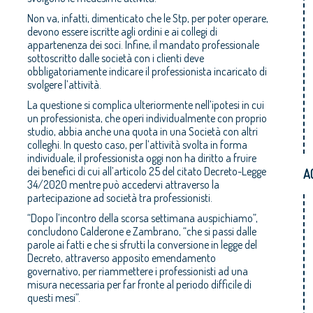
Non va, infatti, dimenticato che le Stp, per poter operare,
devono essere iscritte agli ordini e ai collegi di
appartenenza dei soci. Infine, il mandato professionale
sottoscritto dalle società con i clienti deve
obbligatoriamente indicare il professionista incaricato di
svolgere l’attività.
La questione si complica ulteriormente nell’ipotesi in cui
un professionista, che operi individualmente con proprio
studio, abbia anche una quota in una Società con altri
colleghi. In questo caso, per l’attività svolta in forma
individuale, il professionista oggi non ha diritto a fruire
dei benefici di cui all’articolo 25 del citato Decreto-Legge
A
34/2020 mentre può accedervi attraverso la
partecipazione ad società tra professionisti.
“Dopo l’incontro della scorsa settimana auspichiamo”,
concludono Calderone e Zambrano, “che si passi dalle
parole ai fatti e che si sfrutti la conversione in legge del
Decreto, attraverso apposito emendamento
governativo, per riammettere i professionisti ad una
misura necessaria per far fronte al periodo difficile di
questi mesi”.