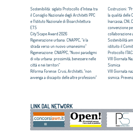
Sostenibilità: siglato Protocollo d'Intesa tra
Costruzioni: “P
il Consiglio Nazionale degli Architetti PPC
la qualità delle
e l’Istituto Nazionale di Bioarchitettura
Inarcassa, CNI,
ETS
convenzione per
City’Scape Award 2026
collaborazione a
Rigenerazione urbana: CNAPPC, “è la
Sostenibilità am
strada verso un nuovo umanesimo”
istituito il Com
Rigenerazione: CNAPPC, “Nuovi paradigmi
Protocollo ITA
di vita urbana: prossimità, benessere nelle
VIII Giornata N
città e nei territori”
Sismica
Riforma Forense: Crusi, Architetti, “non
VIII Giornata na
avvenga a discapito delle altre professioni”
sismica. Preven
Gender gap e Architettura: professioniste
efficientamento
svantaggiate per reddito, contratti e
rafforza il futur
mansioni
Architettura e S
TUE: Architetti “semplificazione,
Manifesto di “Ab
LINK DAL NETWORK
razionalizzazione, procedure unificate e
della domanda” p
connessione tra edilizia e urbanistica
Scuole italiane
elementi imprescindibili”
Scuola: a Roma, 
Pari opportunità: Rapporto di ricerca sulla
Manifesto di “Ab