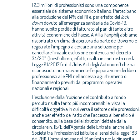
I 2,3 milioni di professionisti sono una componente
essenziale del sistema economico italiano. Partecipano
alla produzione del 14% del Pil e, per effetto del
lock
down
dovuto all’emergenza sanitaria da Covid-19,
hanno subito perdite di fatturato al pari di tante altre
attività economiche del Paese. A Villa Panphilj abbiamo
riscontrato un clima di apertura da parte del Governo e
registrato l’impegno a cercare una soluzione per
cancellare l’iniziale esclusione contenuta nel decreto
34/20”. Quest’ultimo, infatti, risulta in contrasto con la
Legge 81/2017 (c.d. il Jobs Act degli Autonomi) che ha
riconosciuto normativamente l’equiparazione dei liberi
professionisti alle PMI nell’accesso agli strumenti di
finanziamento previsti dai programmi operativi
nazionali e regionali.
L’esclusione dalla fruizione del contributo a fondo
perduto risulta tanto più incomprensibile, vista la
difficoltà oggettiva in cui versa il settore delle professioni,
anche per effetto del fatto che l’accesso al beneficio è
consentito, sulla base delle istruzioni dettate dalla
circolare n. 15/E dell’Agenzia delle Entrate, anche alle
Società tra Professionisti istituite ai sensi della legge 183
del 2011. Come si spiega nel “Manifesto per la Rinascita