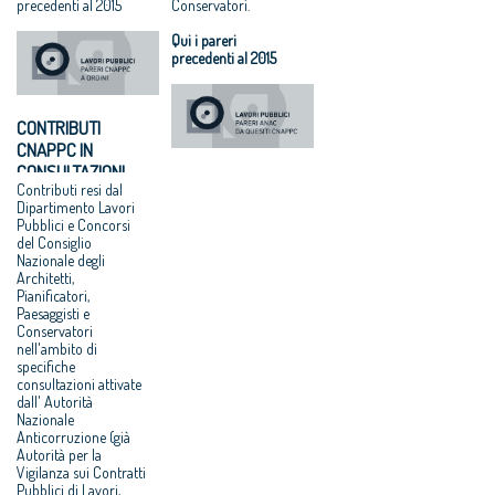
precedenti al 2015
Conservatori.
Qui i pareri
precedenti al 2015
CONTRIBUTI
CNAPPC IN
CONSULTAZIONI
Contributi resi dal
ANAC (GIÀ AVCP)
Dipartimento Lavori
SU LLP
Pubblici e Concorsi
del Consiglio
Nazionale degli
Architetti,
Pianificatori,
Paesaggisti e
Conservatori
nell'ambito di
specifiche
consultazioni attivate
dall' Autorità
Nazionale
Anticorruzione (già
Autorità per la
Vigilanza sui Contratti
Pubblici di Lavori,