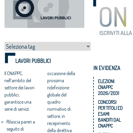
LAVORI PUBBLICI
IN EVIDENZA
Il CNAPPC,
occasione della
nell’ambito del
prossima
ELEZIONI
CNAPPC
settore dei lavori
ridefinizione
2026/2031
pubblici,
globale del
garantisce una
quadro
CONCORSI
PER TITOLI ED
serie di servizi:
normativo di
ESAMI
settore, in
BANDITI DAL
Rilascia pareri a
recepimento
CNAPPC
seguito di
della direttiva