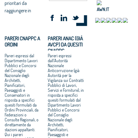
prioritari da
AWN.IT
raggiungere in
PARERI CNAPPC A
PARERI ANAC (GIÀ
ORDINI
AVCP) DA QUESITI
CNAPPC
Pareri espressi dal
Pareri espressi
Dipartimento Lavori
dall'Autorità
Pubblici e Concorsi
Nazionale
del Consiglio
Anticorruzione (già
Nazionale degli
Autorità per la
Architetti,
Vigilanza sui Contratti
Pianificatori,
Pubblici di Lavori,
Paesaggisti e
Servizi e Forniture), in
Conservatori in
risposta a specifici
risposta a specifici
quesiti formulati dal
quesiti formulati da
Dipartimento Lavori
Ordini Provinciali, da
Pubblici e Concorsi
Federazioni o
del Consiglio
Consulte Regionali, o
Nazionale degli
direttamente da
Architetti,
stazioni appaltanti.
Pianificatori,
Qui i pareri
Paesaggisti e