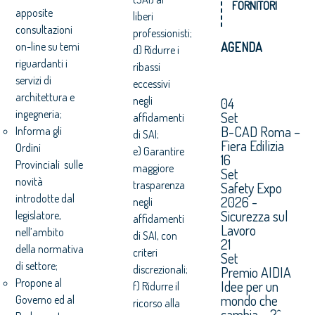
FORNITORI
apposite
liberi
consultazioni
professionisti;
on-line su temi
AGENDA
d) Ridurre i
riguardanti i
ribassi
servizi di
eccessivi
architettura e
negli
04
ingegneria;
Set
affidamenti
B-CAD Roma –
Informa gli
di SAI;
Fiera Edilizia
Ordini
e) Garantire
16
Provinciali sulle
maggiore
Set
novità
trasparenza
Safety Expo
introdotte dal
2026 -
negli
Sicurezza sul
legislatore,
affidamenti
Lavoro
nell’ambito
di SAI, con
21
della normativa
criteri
Set
di settore;
discrezionali;
Premio AIDIA
Propone al
Idee per un
f) Ridurre il
mondo che
Governo ed al
ricorso alla
cambia – 2^