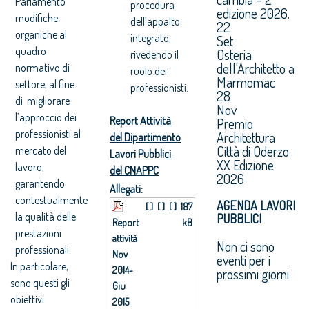
Parlamento
procedura
edizione 2026.
modifiche
dell’appalto
22
organiche al
integrato,
Set
quadro
Osteria
rivedendo il
dell'Architetto a
normativo di
ruolo dei
Marmomac
settore, al fine
professionisti.
28
di migliorare
Nov
l’approccio dei
Report Attività
Premio
professionisti al
Architettura
del Dipartimento
Città di Oderzo
mercato del
Lavori Pubblici
XX Edizione
lavoro,
del CNAPPC
2026
garantendo
Allegati:
contestualmente
AGENDA LAVORI
[ ]
[ ]
[ ]
187
la qualità delle
PUBBLICI
Report
kB
prestazioni
attività
Non ci sono
professionali.
Nov
eventi per i
In particolare,
2014-
prossimi giorni
sono questi gli
Giu
obiettivi
2015