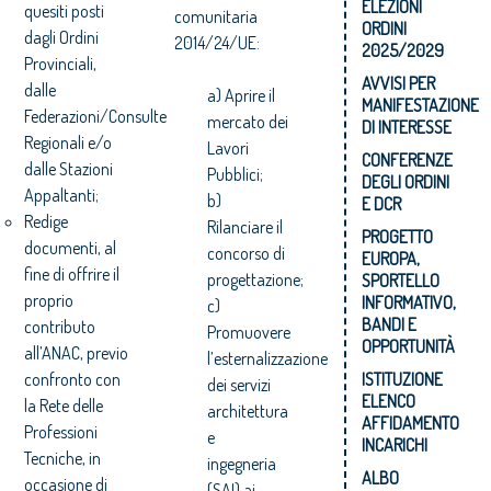
ELEZIONI
quesiti posti
comunitaria
ORDINI
dagli Ordini
2014/24/UE:
2025/2029
Provinciali,
AVVISI PER
dalle
a) Aprire il
MANIFESTAZIONE
Federazioni/Consulte
mercato dei
DI INTERESSE
Regionali e/o
Lavori
CONFERENZE
dalle Stazioni
Pubblici;
DEGLI ORDINI
Appaltanti;
b)
E DCR
Redige
Rilanciare il
PROGETTO
documenti, al
concorso di
EUROPA,
fine di offrire il
progettazione;
SPORTELLO
proprio
INFORMATIVO,
c)
BANDI E
contributo
Promuovere
OPPORTUNITÀ
all’ANAC, previo
l’esternalizzazione
confronto con
ISTITUZIONE
dei servizi
ELENCO
la Rete delle
architettura
AFFIDAMENTO
Professioni
e
INCARICHI
Tecniche, in
ingegneria
ALBO
occasione di
(SAI) ai