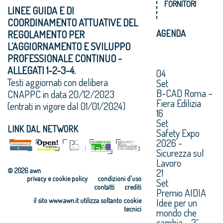
FORNITORI
LINEE GUIDA E DI
COORDINAMENTO ATTUATIVE DEL
REGOLAMENTO PER
AGENDA
L’AGGIORNAMENTO E SVILUPPO
PROFESSIONALE CONTINUO -
ALLEGATI 1-2-3-4.
04
Testi aggiornati con delibera
Set
B-CAD Roma –
CNAPPC in data 20/12/2023
Fiera Edilizia
(entrati in vigore dal 01/01/2024)
16
Set
LINK DAL NETWORK
Safety Expo
2026 -
Sicurezza sul
Lavoro
21
© 2026 awn
privacy e cookie policy
condizioni d'uso
Set
contatti
crediti
Premio AIDIA
Idee per un
il sito www.awn.it utilizza soltanto cookie
tecnici
mondo che
cambia – 2^