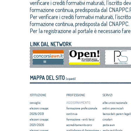
verificare i crediti formativi maturati, l’iscritto
formazione continua, predisposta dal CNAPPC.P
Per verificare i crediti formativi maturati, l’iscr
formazione continua, predisposta dal CNAPPC.
Per la registrazione al portale è necessario fare 
LINK DAL NETWORK
MAPPA DEL SITO
[espandi]
ISTITUZIONE
PROFESSIONE
SERVIZI
consiglio
AGGIORNAMENTO
albo unico nazionale
elezioni cnappc
formazione professionale
ordini provinciali
2026/2031
continua
banca dati pareri legali
elezioni cnappc
formazione - enti terzi
circolari
2021/2026
accreditamento corsi
posta awn
elezioni cnappc
piattaforma di formazione -
posta certificata