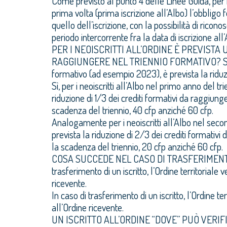
Come previsto al punto 4 delle Linee Guida, per i 
prima volta (prima iscrizione all’Albo) l’obbligo
quello dell’iscrizione, con la possibilità di ricon
periodo intercorrente fra la data di iscrizione all’
PER I NEOISCRITTI ALL’ORDINE È PREVISTA 
RAGGIUNGERE NEL TRIENNIO FORMATIVO?
S
formativo (ad esempio 2023), è prevista la riduz
Sì, per i neoiscritti all’Albo nel primo anno del 
riduzione di 1/3 dei crediti formativi da raggiung
scadenza del triennio, 40 cfp anziché 60 cfp.
Analogamente per i neoiscritti all’Albo nel sec
prevista la riduzione di 2/3 dei crediti formativ
la scadenza del triennio, 20 cfp anziché 60 cfp.
COSA SUCCEDE NEL CASO DI TRASFERIMENT
trasferimento di un iscritto, l’Ordine territoriale
ricevente.
In caso di trasferimento di un iscritto, l’Ordine te
all’Ordine ricevente.
UN ISCRITTO ALL’ORDINE “DOVE” PUÒ VERI