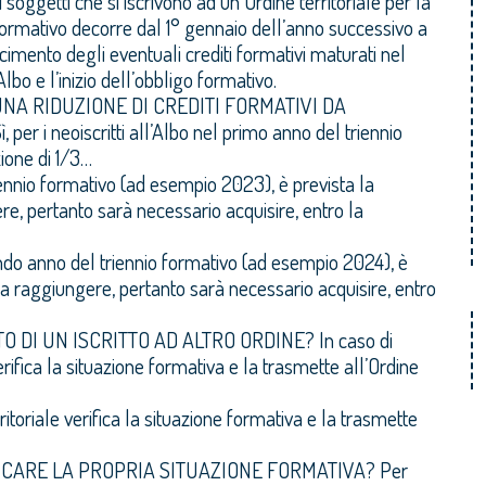
soggetti che si iscrivono ad un Ordine territoriale per la
 formativo decorre dal 1° gennaio dell’anno successivo a
oscimento degli eventuali crediti formativi maturati nel
Albo e l’inizio dell’obbligo formativo.
UNA RIDUZIONE DI CREDITI FORMATIVI DA
ì, per i neoiscritti all’Albo nel primo anno del triennio
ione di 1/3…
triennio formativo (ad esempio 2023), è prevista la
ere, pertanto sarà necessario acquisire, entro la
ondo anno del triennio formativo (ad esempio 2024), è
i da raggiungere, pertanto sarà necessario acquisire, entro
O DI UN ISCRITTO AD ALTRO ORDINE?
In caso di
 verifica la situazione formativa e la trasmette all’Ordine
rritoriale verifica la situazione formativa e la trasmette
FICARE LA PROPRIA SITUAZIONE FORMATIVA?
Per