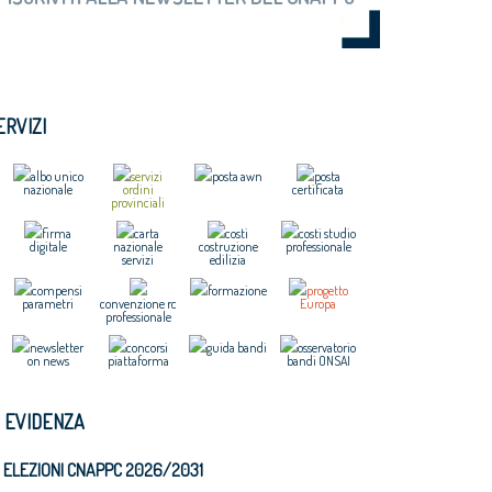
ERVIZI
albo unico
servizi
posta awn
posta
nazionale
ordini
certificata
provinciali
firma
carta
costi
costi studio
digitale
nazionale
costruzione
professionale
servizi
edilizia
compensi
formazione
progetto
parametri
convenzione rc
Europa
professionale
newsletter
concorsi
guida bandi
osservatorio
on news
piattaforma
bandi ONSAI
N EVIDENZA
ELEZIONI CNAPPC 2026/2031