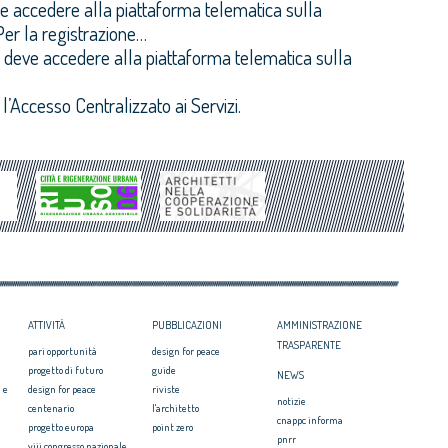
 deve accedere alla piattaforma telematica sulla
er la registrazione…
itto deve accedere alla piattaforma telematica sulla
l’Accesso Centralizzato ai Servizi.
ATTIVITÀ
PUBBLICAZIONI
AMMINISTRAZIONE
TRASPARENTE
pari opportunità
design for peace
progetto di futuro
guide
NEWS
 e
design for peace
riviste
notizie
centenario
l'architetto
cnappc informa
progetto europa
point zero
pnrr
viii congresso nazionale