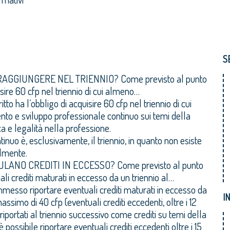
S
 RAGGIUNGERE NEL TRIENNIO?
Come previsto al punto
uisire 60 cfp nel triennio di cui almeno…
tto ha l’obbligo di acquisire 60 cfp nel triennio di cui
ento e sviluppo professionale continuo sui temi della
ica e legalità nella professione.
inuo è, esclusivamente, il triennio, in quanto non esiste
almente.
ULANO CREDITI IN ECCESSO?
Come previsto al punto
i crediti maturati in eccesso da un triennio al…
messo riportare eventuali crediti maturati in eccesso da
I
assimo di 40 cfp (eventuali crediti eccedenti, oltre i 12
 riportati al triennio successivo come crediti su temi della
ossibile riportare eventuali crediti eccedenti oltre i 15