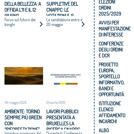
ELEZIONI
DELLA BELLEZZA: A
SUPPLETIVE DEL
ORDINI
OFFIDA L’11 E IL 12
CNAPPC: LE
2025/2029
GIUGNO
VOTAZIONI IL 9
Focus sul futuro dei
Le candidature entro il
GIUGNO 2026
AVVISI PER
borghi
20 maggio
MANIFESTAZIONE
DI INTERESSE
CONFERENZE
DEGLI ORDINI
E DCR
PROGETTO
EUROPA,
SPORTELLO
INFORMATIVO,
BANDI E
OPPORTUNITÀ
04 maggio 2026
23 aprile 2026
ISTITUZIONE
ELENCO
AMBIENTE: TORINO
LAVORI PUBBLICI:
AFFIDAMENTO
SEMPRE PIÙ GREEN
PRESENTATA A
INCARICHI
CON
BRUXELLES LA
“RIFORESTAZIONE”
RICERCA CNAPPC
ALBO
Iniziativa promossa dal
Durante la Conferenza