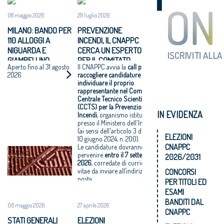
08 maggio 2026
29 luglio 2026
MILANO: BANDO PER
PREVENZIONE
110 ALLOGGI A
INCENDI, IL CNAPPC
NIGUARDA E
CERCA UN ESPERTO
GIAMBELLINO
PER IL COMITATO
Aperto fino al 31 agosto
Il CNAPPC avvia la
call per
CENTRALE TECNICO
2026
raccogliere candidature per
SCIENTIFICO
individuare il proprio
rappresentante nel Comitato
Centrale Tecnico Scientifico
(CCTS) per la Prevenzione
IN EVIDENZA
Incendi
, organismo istituito
presso il Ministero dell'Interno
(ai sensi dell'articolo 3 del D.P.R.
ELEZIONI
10 giugno 2024, n. 200).
CNAPPC
Le candidature dovranno
pervenire
entro il
7 settembre
2026/2031
2026
, corredate di curriculum
vitae da inviare all’indirizzo di
CONCORSI
posta
PER TITOLI ED
elettronica
direzione@cnappc.it
.
ESAMI
BANDITI DAL
06 maggio 2026
27 aprile 2026
CNAPPC
STATI GENERALI
ELEZIONI