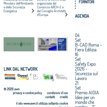
“DOPO IL
FORNITORI
Ministero dell'Ambiente
organizzata dal
PROGETTO”
e della Sicurezza
Consorzio ARCH-E e
Energetica
dal Consiglio Architetti
d’Europa
AGENDA
04
Set
B-CAD Roma –
Fiera Edilizia
16
Set
Safety Expo
2026 -
LINK DAL NETWORK
Sicurezza sul
Lavoro
21
Set
© 2026 awn
Premio AIDIA
privacy e cookie policy
condizioni d'uso
Idee per un
contatti
crediti
mondo che
il sito www.awn.it utilizza soltanto cookie
cambia – 2^