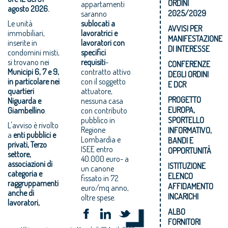
ORDINI
appartamenti
agosto 2026.
2025/2029
saranno
Le unità
sublocati a
AVVISI PER
immobiliari,
lavoratrici e
MANIFESTAZIONE
inserite in
lavoratori con
DI INTERESSE
condomini misti,
specifici
si trovano nei
requisiti
-
CONFERENZE
Municipi 6, 7 e 9,
contratto attivo
DEGLI ORDINI
in particolare nei
con il soggetto
E DCR
quartieri
attuatore,
PROGETTO
Niguarda e
nessuna casa
EUROPA,
Giambellino
.
con contributo
pubblico in
SPORTELLO
L'avviso è rivolto
Regione
INFORMATIVO,
a
enti pubblici e
Lombardia e
BANDI E
privati, Terzo
ISEE entro
OPPORTUNITÀ
settore,
40.000 euro- a
associazioni di
ISTITUZIONE
un canone
categoria e
ELENCO
fissato in 72
raggruppamenti
AFFIDAMENTO
euro/mq anno,
anche di
INCARICHI
oltre spese.
lavoratori,
ALBO
FORNITORI