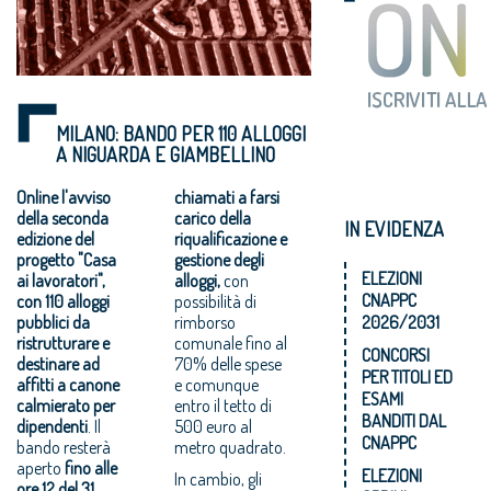
MILANO: BANDO PER 110 ALLOGGI
A NIGUARDA E GIAMBELLINO
Online l'avviso
chiamati a farsi
della seconda
carico della
IN EVIDENZA
edizione del
riqualificazione e
progetto "Casa
gestione degli
ELEZIONI
ai lavoratori",
alloggi,
con
CNAPPC
con 110 alloggi
possibilità di
pubblici da
rimborso
2026/2031
ristrutturare e
comunale fino al
CONCORSI
destinare ad
70% delle spese
PER TITOLI ED
affitti a canone
e comunque
ESAMI
calmierato per
entro il tetto di
BANDITI DAL
dipendenti
. Il
500 euro al
CNAPPC
bando resterà
metro quadrato.
aperto
fino alle
ELEZIONI
In cambio, gli
ore 12 del 31