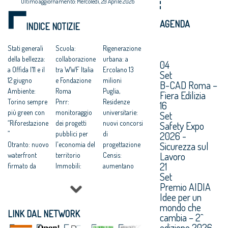
Ultimo aggiornamento: Mercoledì, 29 Aprile 2026
AGENDA
INDICE NOTIZIE
Stati generali
Scuola:
Rigenerazione
della bellezza:
collaborazione
urbana: a
04
a Offida l’11 e il
tra WWF Italia
Ercolano 13
Set
12 giugno
e Fondazione
milioni
B-CAD Roma –
Ambiente:
Roma
Puglia,
Fiera Edilizia
Torino sempre
Pnrr:
Residenze
16
più green con
monitoraggio
universitarie:
Set
“Riforestazione
dei progetti
nuovi concorsi
Safety Expo
”
pubblici per
di
2026 -
Sicurezza sul
Otranto: nuovo
l'economia del
progettazione
Lavoro
waterfront
territorio
Censis:
21
firmato da
Immobili:
aumentano
Set
Stefano Boeri
+4,5% annuo
iscritti
Premio AIDIA
Mostre alla
vendita di case
all'università
Idee per un
Federico II
nel II trimestre
+5,3%
mondo che
"ARCHICAM.
2025
Rifiuti: settore
LINK DAL NETWORK
cambia – 2^
Napoli e la
Sostenibilità:
costruzioni
edizione 2026.