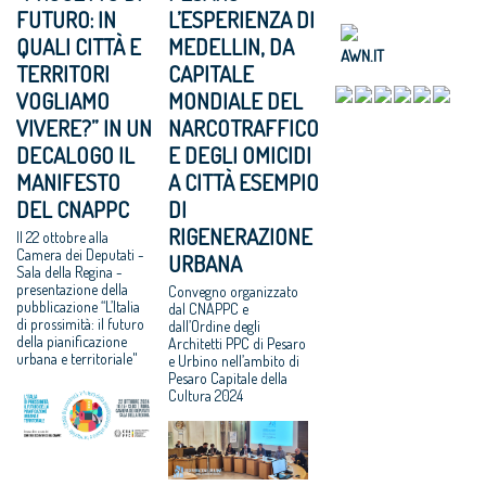
FUTURO: IN
L’ESPERIENZA DI
QUALI CITTÀ E
MEDELLIN, DA
AWN.IT
TERRITORI
CAPITALE
VOGLIAMO
MONDIALE DEL
VIVERE?” IN UN
NARCOTRAFFICO
DECALOGO IL
E DEGLI OMICIDI
MANIFESTO
A CITTÀ ESEMPIO
DEL CNAPPC
DI
RIGENERAZIONE
Il 22 ottobre alla
Camera dei Deputati -
URBANA
Sala della Regina -
presentazione della
Convegno organizzato
pubblicazione “L’Italia
dal CNAPPC e
di prossimità: il futuro
dall’Ordine degli
della pianificazione
Architetti PPC di Pesaro
urbana e territoriale"
e Urbino nell’ambito di
Pesaro Capitale della
Cultura 2024