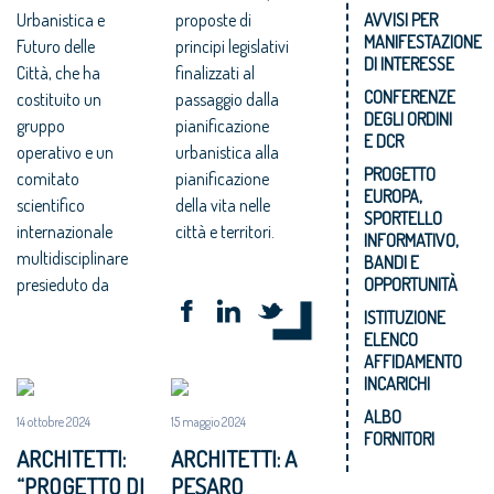
Urbanistica e
proposte di
AVVISI PER
MANIFESTAZIONE
Futuro delle
principi legislativi
DI INTERESSE
Città, che ha
finalizzati al
CONFERENZE
costituito un
passaggio dalla
DEGLI ORDINI
gruppo
pianificazione
E DCR
operativo e un
urbanistica alla
PROGETTO
comitato
pianificazione
EUROPA,
scientifico
della vita nelle
SPORTELLO
internazionale
città e territori.
INFORMATIVO,
multidisciplinare
BANDI E
presieduto da
OPPORTUNITÀ
ISTITUZIONE
ELENCO
AFFIDAMENTO
INCARICHI
ALBO
14 ottobre 2024
15 maggio 2024
FORNITORI
ARCHITETTI:
ARCHITETTI: A
“PROGETTO DI
PESARO