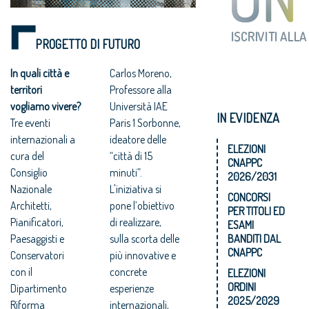
PROGETTO DI FUTURO
In quali città e
Carlos Moreno,
territori
Professore alla
vogliamo vivere?
Università IAE
IN EVIDENZA
Tre eventi
Paris 1 Sorbonne,
internazionali a
ideatore delle
ELEZIONI
cura del
“città di 15
CNAPPC
Consiglio
minuti”.
2026/2031
Nazionale
L'iniziativa si
CONCORSI
Architetti,
pone l’obiettivo
PER TITOLI ED
Pianificatori,
di realizzare,
ESAMI
Paesaggisti e
sulla scorta delle
BANDITI DAL
CNAPPC
Conservatori
più innovative e
con il
concrete
ELEZIONI
ORDINI
Dipartimento
esperienze
2025/2029
Riforma
internazionali,