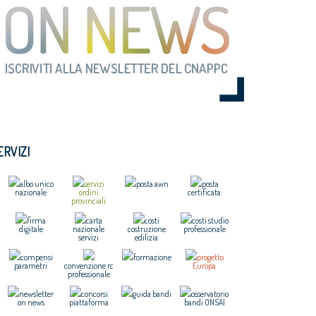
ERVIZI
albo unico
servizi
posta awn
posta
nazionale
ordini
certificata
provinciali
firma
carta
costi
costi studio
digitale
nazionale
costruzione
professionale
servizi
edilizia
compensi
formazione
progetto
parametri
convenzione rc
Europa
professionale
newsletter
concorsi
guida bandi
osservatorio
on news
piattaforma
bandi ONSAI