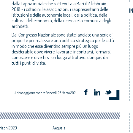
dalla tappa iniziale che si è tenuta a Bari il
2 febbraio
2018
- i cittadini, le associazioni, i rappresentanti delle
I
istituzioni e delle autonomie locali, della politica, della
cultura, dell’economia, della ricerca e la comunità degli
architetti.
Dal Congresso Nazionale sono state lanciate una serie di
proposte per realizzare una politica strategica per le città
in modo che esse diventino sempre più un luogo
desiderabile dove vivere, lavorare, incontrarsi, formarsi,
conoscere e divertirsi: un luogo attrattivo, dunque, da
tutti i punti di vista.
Ultimo aggiornamento: Venerdì, 26 Marzo 2021
izon 2020
Aequale