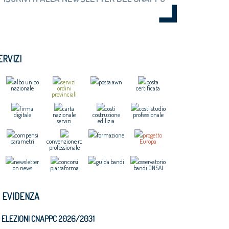
ERVIZI
albo unico
servizi
posta awn
posta
nazionale
ordini
certificata
provinciali
firma
carta
costi
costi studio
digitale
nazionale
costruzione
professionale
servizi
edilizia
compensi
formazione
progetto
parametri
convenzione rc
Europa
professionale
newsletter
concorsi
guida bandi
osservatorio
on news
piattaforma
bandi ONSAI
N EVIDENZA
ELEZIONI CNAPPC 2026/2031