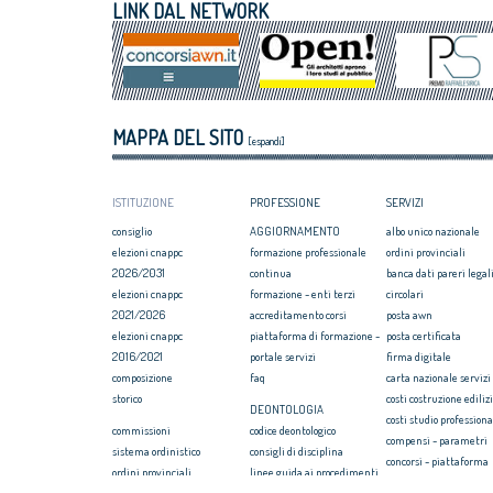
LINK DAL NETWORK
MAPPA DEL SITO
[espandi]
ISTITUZIONE
PROFESSIONE
SERVIZI
consiglio
AGGIORNAMENTO
albo unico nazionale
elezioni cnappc
formazione professionale
ordini provinciali
2026/2031
continua
banca dati pareri legali
elezioni cnappc
formazione - enti terzi
circolari
2021/2026
accreditamento corsi
posta awn
elezioni cnappc
piattaforma di formazione -
posta certificata
2016/2021
portale servizi
firma digitale
composizione
faq
carta nazionale servizi
storico
costi costruzione ediliz
DEONTOLOGIA
costi studio professiona
commissioni
codice deontologico
compensi - parametri
sistema ordinistico
consigli di disciplina
concorsi - piattaforma
ordini provinciali
linee guida ai procedimenti
convenzione rc profess
elezioni ordini territoriali
disciplinari