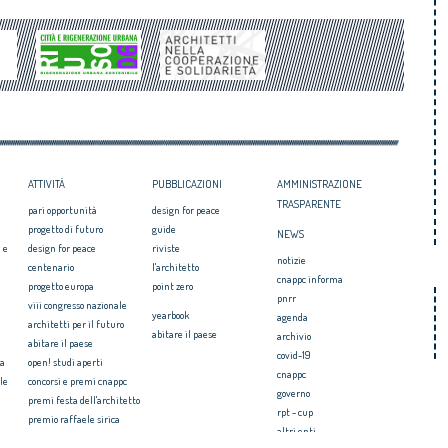
ATTIVITÀ
PUBBLICAZIONI
AMMINISTRAZIONE
TRASPARENTE
pari opportunità
design for peace
progetto di futuro
guide
NEWS
 e
design for peace
riviste
notizie
centenario
l'architetto
cnappc informa
progetto europa
point zero
pnrr
viii congresso nazionale
yearbook
agenda
architetti per il futuro
abitare il paese
archivio
abitare il paese
covid-19
ia
open! studi aperti
cnappc
le
concorsi e premi cnappc
governo
premi festa dell'architetto
rpt - cup
premio raffaele sirica
altri enti
ionale
archiprix