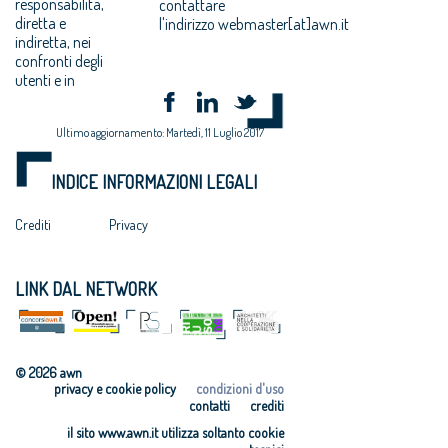
responsabilità,
contattare
diretta e
l'indirizzo webmaster[at]awn.it
indiretta, nei
confronti degli
utenti e in
Ultimo aggiornamento: Martedì, 11 Luglio 2017
INDICE INFORMAZIONI LEGALI
Crediti
Privacy
LINK DAL NETWORK
© 2026 awn
privacy e cookie policy
condizioni d'uso
contatti
crediti
il sito www.awn.it utilizza soltanto cookie