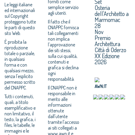
Set
forniti come
Le leggi italiane
Osteria
semplice servizio
ed internazionali
dell'Architetto a
agli utenti.
sul Copyright
Marmomac
proteggono tutte
Il fatto che il
28
le parti di questo
CNAPPC fornisca
Nov
sito Web.
tali collegamenti
Premio
non implica
È proibita la
Architettura
l'approvazione
riproduzione
Città di Oderzo
dei siti stessi,
totale o parziale,
XX Edizione
sulla cui qualità,
in qualsiasi
2026
contenuti e
forma e con
grafica si declina
qualsiasi mezzo,
ogni
senza l'esplicito
responsabilità.
permesso scritto
AWN.IT
del CNAPPC.
Il CNAPPC non è
responsabile in
Tutti i contenuti,
merito alle
quali, a titolo
informazioni
esemplificativo e
ottenute
non limitativo, il
dall'utente
testo, la grafica, i
tramite l'accesso
files, le tabelle, le
ai siti collegati a
immagini e le
www.awn.it e