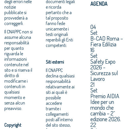
degli errori nelle
documenti legali
AGENDA
notizie
e ricorda
pubblicate si
pertanto che a
provvederà a
tal proposito
correggerli.
fanno fede
04
unicamente i
Il CNAPPC non si
Set
testi originali
assume alcuna
B-CAD Roma –
reperibili gli Enti
responsabilità
Fiera Edilizia
competenti.
per quanto
16
riguarda le
Set
informazioni
Safety Expo
Siti esterni
contenute nel
2026 -
sito e si riserva il
Il CNAPPC
Sicurezza sul
diritto di
declina qualsiasi
Lavoro
modificarne i
responsabilità
21
contenuti in
relativamente ai
Set
qualsiasi
siti ai quali è
Premio AIDIA
momento e
possibile
Idee per un
senza alcun
accedere
mondo che
preavviso.
tramite i
cambia – 2^
collegamenti
edizione 2026.
posti all'interno
22
Copyright
del sito stesso,