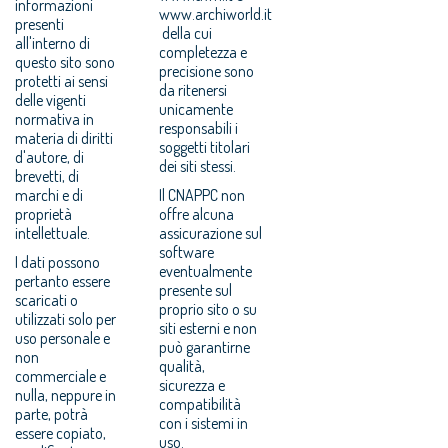
informazioni
www.archiworld.it
presenti
della cui
all'interno di
completezza e
questo sito sono
precisione sono
protetti ai sensi
da ritenersi
delle vigenti
unicamente
normativa in
responsabili i
materia di diritti
soggetti titolari
d'autore, di
dei siti stessi.
brevetti, di
marchi e di
Il CNAPPC non
proprietà
offre alcuna
intellettuale.
assicurazione sul
software
I dati possono
eventualmente
pertanto essere
presente sul
scaricati o
proprio sito o su
utilizzati solo per
siti esterni e non
uso personale e
può garantirne
non
qualità,
commerciale e
sicurezza e
nulla, neppure in
compatibilità
parte, potrà
con i sistemi in
essere copiato,
uso.