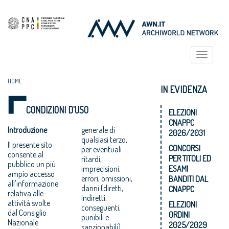
Toggle
navigat
HOME
IN EVIDENZA
CONDIZIONI D'USO
ELEZIONI
CNAPPC
Introduzione
generale di
2026/2031
qualsiasi terzo,
Il presente sito
CONCORSI
per eventuali
consente al
PER TITOLI ED
ritardi,
pubblico un più
imprecisioni,
ESAMI
ampio accesso
errori, omissioni,
BANDITI DAL
all'informazione
danni (diretti,
CNAPPC
relativa alle
indiretti,
attività svolte
ELEZIONI
conseguenti,
dal Consiglio
ORDINI
punibili e
Nazionale
2025/2029
sanzionabili)