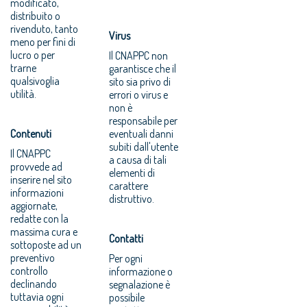
modificato,
distribuito o
rivenduto, tanto
Virus
meno per fini di
lucro o per
Il CNAPPC non
trarne
garantisce che il
qualsivoglia
sito sia privo di
utilità.
errori o virus e
non è
responsabile per
Contenuti
eventuali danni
subiti dall'utente
Il CNAPPC
a causa di tali
provvede ad
elementi di
inserire nel sito
carattere
informazioni
distruttivo.
aggiornate,
redatte con la
massima cura e
Contatti
sottoposte ad un
preventivo
Per ogni
controllo
informazione o
declinando
segnalazione è
tuttavia ogni
possibile