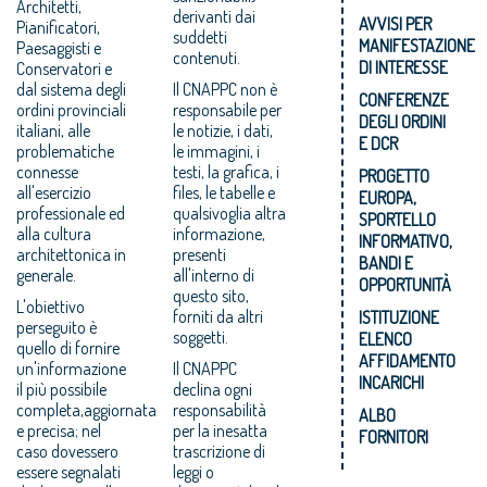
Architetti,
derivanti dai
AVVISI PER
Pianificatori,
suddetti
MANIFESTAZIONE
Paesaggisti e
contenuti.
DI INTERESSE
Conservatori e
dal sistema degli
Il CNAPPC non è
CONFERENZE
ordini provinciali
responsabile per
DEGLI ORDINI
italiani, alle
le notizie, i dati,
E DCR
problematiche
le immagini, i
connesse
testi, la grafica, i
PROGETTO
all'esercizio
files, le tabelle e
EUROPA,
professionale ed
qualsivoglia altra
SPORTELLO
alla cultura
informazione,
INFORMATIVO,
architettonica in
presenti
BANDI E
generale.
all'interno di
OPPORTUNITÀ
questo sito,
L'obiettivo
forniti da altri
ISTITUZIONE
perseguito è
soggetti.
ELENCO
quello di fornire
AFFIDAMENTO
un'informazione
Il CNAPPC
INCARICHI
il più possibile
declina ogni
completa,aggiornata
responsabilità
ALBO
e precisa; nel
per la inesatta
FORNITORI
caso dovessero
trascrizione di
essere segnalati
leggi o