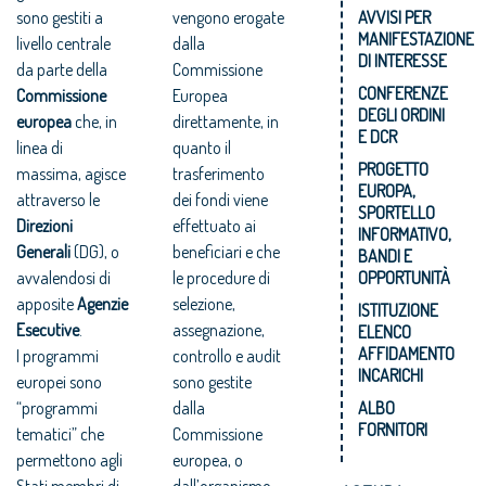
sono gestiti a
vengono erogate
AVVISI PER
MANIFESTAZIONE
livello centrale
dalla
DI INTERESSE
da parte della
Commissione
CONFERENZE
Commissione
Europea
DEGLI ORDINI
europea
che, in
direttamente, in
E DCR
linea di
quanto il
PROGETTO
massima, agisce
trasferimento
EUROPA,
attraverso le
dei fondi viene
SPORTELLO
Direzioni
effettuato ai
INFORMATIVO,
Generali
(DG), o
beneficiari e che
BANDI E
avvalendosi di
le procedure di
OPPORTUNITÀ
apposite
Agenzie
selezione,
ISTITUZIONE
Esecutive
.
assegnazione,
ELENCO
AFFIDAMENTO
I programmi
controllo e audit
INCARICHI
europei sono
sono gestite
“programmi
dalla
ALBO
FORNITORI
tematici” che
Commissione
permettono agli
europea, o
Stati membri di
dall’organismo