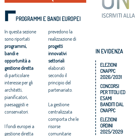
PROGRAMMI E BANDI EUROPEI
In questa sezione
prevedono la
sono riportati
realizzazione di
programmi,
progetti
IN EVIDENZA
bandi e
innovativi
opportunità a
settoriali
ELEZIONI
gestione diretta
elaborati
CNAPPC
di particolare
secondo il
2026/2031
interesse per gli
principio del
CONCORSI
architetti,
partenariato.
PER TITOLI ED
pianificatori,
ESAMI
paesaggisti e
La gestione
BANDITI DAL
CNAPPC
conservatori.
centralizzata
comporta che le
ELEZIONI
ORDINI
I fondi europei a
risorse
2025/2029
gestione diretta
comunitarie