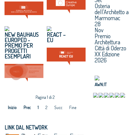
Osteria
dell'Architetto a
Marmomac
28
Nov
NEW BAUHAUS
REACT –
Premio
EUROPEO -
EU
Architettura
PREMIO PER
Città di Oderzo
PROGETTI
XX Edizione
ESEMPLARI
2026
AWN.IT
Pagina 1 di 2
Inizio
Prec
1
2
Succ
Fine
LINK DAL NETWORK