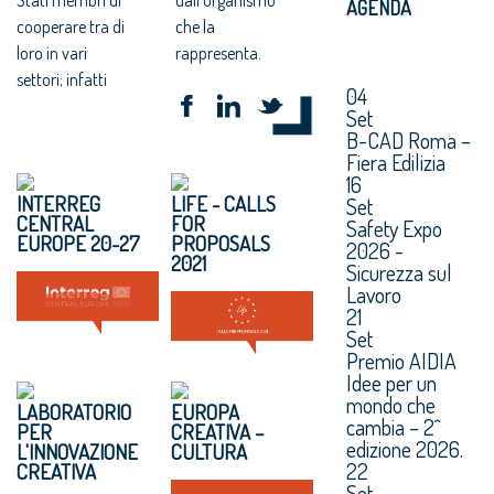
AGENDA
cooperare tra di
che la
loro in vari
rappresenta.
settori; infatti
04
Set
B-CAD Roma –
Fiera Edilizia
16
INTERREG
LIFE - CALLS
Set
CENTRAL
FOR
Safety Expo
EUROPE 20-27
PROPOSALS
2026 -
2021
Sicurezza sul
Lavoro
21
Set
Premio AIDIA
Idee per un
mondo che
LABORATORIO
EUROPA
cambia – 2^
PER
CREATIVA –
edizione 2026.
L'INNOVAZIONE
CULTURA
22
CREATIVA
Set