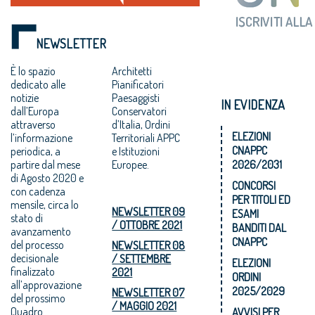
NEWSLETTER
È
lo spazio
Architetti
dedicato alle
Pianificatori
notizie
Paesaggisti
IN EVIDENZA
dall’Europa
Conservatori
attraverso
d’Italia, Ordini
ELEZIONI
l’informazione
Territoriali APPC
CNAPPC
periodica, a
e Istituzioni
partire dal mese
Europee.
2026/2031
di Agosto 2020 e
CONCORSI
con cadenza
PER TITOLI ED
mensile, circa lo
NEWSLETTER 09
ESAMI
stato di
/ OTTOBRE 2021
BANDITI DAL
avanzamento
CNAPPC
del processo
NEWSLETTER 08
decisionale
/ SETTEMBRE
ELEZIONI
finalizzato
2021
ORDINI
all’approvazione
2025/2029
NEWSLETTER 07
del prossimo
/ MAGGIO 2021
Quadro
AVVISI PER