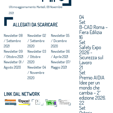
Ultimo aggiornamento: Martedì, 09 Novembre
2021
04
Set
ALLEGATI DA SCARICARE
B-CAD Roma –
Fiera Edilizia
Newsletter 08
Newsletter 02
Newsletter 05
16
/ Settembre
/ Settembre
/ Dicembre
Set
2021
2020
2020
Safety Expo
2026 -
Newsletter 09
Newsletter 03
Newsletter 06
Sicurezza sul
/ Ottobre 2021
/ Ottobre
/ Aprile 2021
Lavoro
Newsletter 01 /
2020
Newsletter 07/
21
Agosto 2020
Newsletter 04
Maggio 2021
Set
/ Novembre
Premio AIDIA
2020
Idee per un
mondo che
cambia – 2^
LINK DAL NETWORK
edizione 2026.
22
Set
Osteria