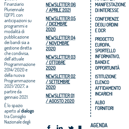
Finanziario
NEWSLETTER 06
MANIFESTAZIONE
Pluriennale
/ APRILE 2021
DI INTERESSE
(QFP), con
NEWSLETTER 05
CONFERENZE
anticipazioni su
/ DICEMBRE
DEGLI ORDINI
programmi e
2020
E DCR
modalità di
pubblicazione
NEWSLETTER 04
PROGETTO
dei bandi sia a
/ NOVEMBRE
EUROPA,
gestione diretta
2020
SPORTELLO
che condivisa,
INFORMATIVO,
NEWSLETTER 03
dell’attuale
BANDI E
/ OTTOBRE
Programmazione
2020
OPPORTUNITÀ
2014/2020 e
della nuova
NEWSLETTER 02
ISTITUZIONE
Programmazione
/ SETTEMBRE
ELENCO
2021/2027, a
2020
AFFIDAMENTO
partire da
INCARICHI
NEWSLETTER 01
gennaio 2021.
/ AGOSTO 2020
ALBO
È lo spazio
FORNITORI
aperto al
dialogo
tra Consiglio
Nazionale degli
AGENDA