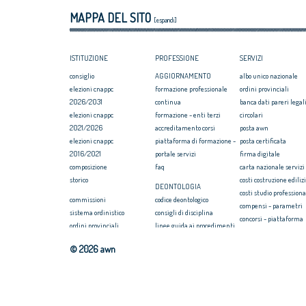
Architetti giova
MAPPA DEL SITO
Maxxi
[espandi]
ISTITUZIONE
PROFESSIONE
SERVIZI
consiglio
AGGIORNAMENTO
albo unico nazionale
elezioni cnappc
formazione professionale
ordini provinciali
2026/2031
continua
banca dati pareri legali
elezioni cnappc
formazione - enti terzi
circolari
2021/2026
accreditamento corsi
posta awn
elezioni cnappc
piattaforma di formazione -
posta certificata
2016/2021
portale servizi
firma digitale
composizione
faq
carta nazionale servizi
storico
costi costruzione ediliz
DEONTOLOGIA
costi studio professiona
commissioni
codice deontologico
compensi - parametri
sistema ordinistico
consigli di disciplina
concorsi - piattaforma
ordini provinciali
linee guida ai procedimenti
convenzione rc profess
elezioni ordini territoriali
disciplinari
formazione
© 2026 awn
2025-2029
massimario
webinar/streaming
elezioni ordini territoriali
newsletter on news
COMPENSI
2021-2025
seearch
compensi professione
elezioni ordini territoriali
awn 2007/2014
disciplinari d'incarico e
2017-2021