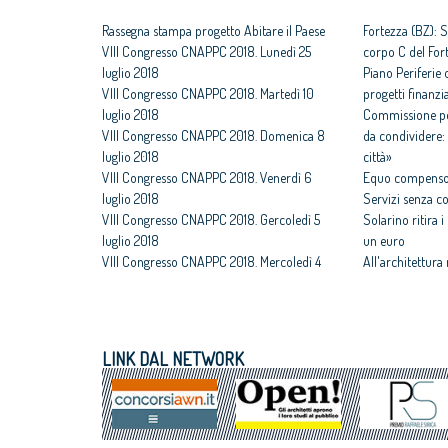
Rassegna stampa progetto Abitare il Paese
Fortezza (BZ): S
VIII Congresso CNAPPC 2018. Lunedì 25
corpo C del For
luglio 2018
Piano Periferie o
VIII Congresso CNAPPC 2018. Martedì 10
progetti finanzia
luglio 2018
Commissione per
VIII Congresso CNAPPC 2018. Domenica 8
da condividere: 
luglio 2018
città»
VIII Congresso CNAPPC 2018. Venerdì 6
Equo compenso,
luglio 2018
Servizi senza c
VIII Congresso CNAPPC 2018. Gercoledì 5
Solarino ritira 
luglio 2018
un euro
VIII Congresso CNAPPC 2018. Mercoledì 4
All'architettura
luglio 2018
caravatti_carava
VIII Congresso CNAPPC 2018. Lunedì 2
italiano
luglio 2018
Assegnati premi 
VIII Congresso CNAPPC 2018. Domenica 1
Giovane talento
LINK DAL NETWORK
luglio 2018
Equo compenso, 
Obbligo formativo, ancora sulla carta
Corte Europea d
crediti e sanzioni
Professioni: arch
internazionaliz