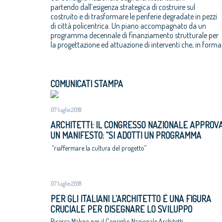
partendo dall’esigenza strategica di costruire sul
eccellenza ambientale e innovazione, riproducibili in
costruito e di trasformare le periferie degradate in pezzi
di città policentrica. Un piano accompagnato da un
programma decennale di finanziamento strutturale per
la progettazione ed attuazione di interventi che, in forma
COMUNICATI STAMPA
07 luglio 2018
ARCHITETTI: IL CONGRESSO NAZIONALE APPROV
UN MANIFESTO: “SI ADOTTI UN PROGRAMMA
NAZIONALE DI RIGENERAZIONE URBANE,
“riaffermare la cultura del progetto”
ALTERNATIVA A ESPANSIONI INCONTROLLATE E 
CONSUMO DI SUOLO”
07 luglio 2018
PER GLI ITALIANI L’ARCHITETTO È UNA FIGURA
CRUCIALE PER DISEGNARE LO SVILUPPO
ECONOMICO E SOCIALE DEL PAESE
Ricerca Makno per il Consiglio Nazionale Architetti