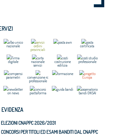
ERVIZI
albo unico
servizi
posta awn
posta
nazionale
ordini
certificata
provinciali
firma
carta
costi
costi studio
digitale
nazionale
costruzione
professionale
servizi
edilizia
compensi
formazione
progetto
parametri
convenzione rc
Europa
professionale
newsletter
concorsi
guida bandi
osservatorio
on news
piattaforma
bandi ONSAI
N EVIDENZA
ELEZIONI CNAPPC 2026/2031
CONCORSI PER TITOLI ED ESAMI BANDITI DAL CNAPPC