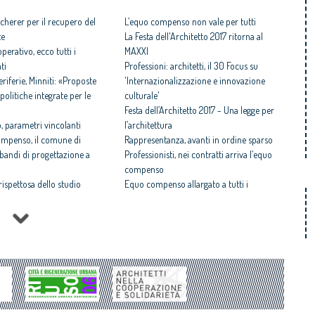
fondiaria con quelle della redditività
cherer per il recupero del
sociale ed economica”
L’equo compenso non vale per tutti
te
La Festa dell'Architetto 2017 ritorna al
perativo, ecco tutti i
MAXXI
ti
Professioni: architetti, il 30 Focus su
iferie, Minniti: «Proposte
'Internazionalizzazione e innovazione
politiche integrate per le
culturale'
Festa dell’Architetto 2017 - Una legge per
 parametri vincolanti
l’architettura
ompenso, il comune di
Rappresentanza, avanti in ordine sparso
i bandi di progettazione a
Professionisti, nei contratti arriva l’equo
compenso
 rispettosa dello studio
Equo compenso allargato a tutti i
tti il Premio architetto
professionisti
Periferie, la nuova identità di 10 aree
Architetto italiano e
degradate
 2017
Architetti: 'Comune e Consiglio di Stato,
il CNAPPC ricorre alla
svilito interesse pubblico'
ei Diritti dell’Uomo
Periferie, tutti i vincitori del concorso Cna-
itetti, focus su
Mibact per riqualificare 10 aree urbane
zazione e innovazione
degradate