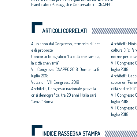
Pianificatori Paesaggisti e Conservatori – CNAPPC
ARTICOLI CORRELATI
A un anno dal Congresso, fermento di idee
Architetti: Mini
e di proposte
culturali), ‘ci 
Concorso fotografico “La città che cambia,
norme per lo svi
la città che verrà”
VIII Congresso
VIII Congresso CNAPPC 2018. Domenica 8
luglio 2018
luglio 2018
Architetti: Capp
Votazioni VIII Congresso 2018
subito un ‘Piano
Architetti, Congresso nazionale: grave la
città sostenibili”
crisi demografica; tra 20 anni l’Italia sarà
VIII Congresso 
“senza” Roma
luglio 2018
VIII Congresso 
luglio 2018
INDICE RASSEGNA STAMPA