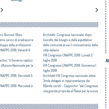
stro Bonisoli (Beni
Architetti: Congresso nazionale; dopo
faremo carico di predisporre
l’ascolto dei bisogni e delle aspettative
luppo della professione’.
delle comunità al via il rinnovamento delle
 CNAPPC 2018. Venerdì 6
città italiane
VIII Congresso CNAPPC 2018. Lunedì 2
A
ochin, “il Governo realizzi
luglio 2018
 d’Azione Nazionale per le
VIII Congresso CNAPPC 2018. Domenica 1
luglio 2018
CNAPPC 2018. Gercoledì 5
Architetti:VIII Congresso nazionale, attesi
3mila delegati in rappresentanza dei
CNAPPC 2018. Mercoledì 4
155mila iscritti - Cappochin “dal Congresso
una grande proposta al Paese per le nuove
città
Congresso Nazionale Architetti:
Cappochin “sostituire le città della rendita