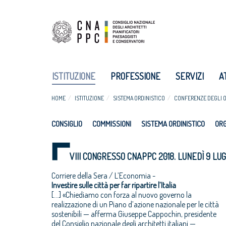
ISTITUZIONE
PROFESSIONE
SERVIZI
A
HOME
ISTITUZIONE
SISTEMA ORDINISTICO
CONFERENZE DEGLI O
CONSIGLIO
COMMISSIONI
SISTEMA ORDINISTICO
ORG
VIII CONGRESSO CNAPPC 2018. LUNEDÌ 9 LUG
Corriere della Sera / L’Economia -
Investire sulle città per far ripartire l’Italia
[…] «Chiediamo con forza al nuovo governo la
paesaggio, a favorire la coesione sociale e a migliorare la
realizzazione di un Piano d’azione nazionale per le città
qualità abitativa. Un programma che, anziché
sostenibili — afferma Giuseppe Cappochin, presidente
disperdere risorse a pioggia e in mille rivoli, le concentri in
del Consiglio nazionale degli architetti italiani —
progetti urbani integrati, esemplari in termini di