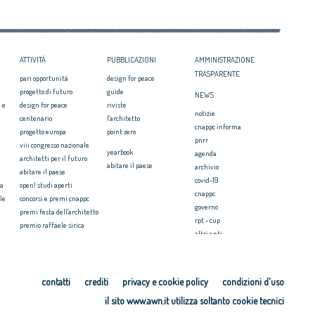
ni e affermati premiati al
ATTIVITÀ
PUBBLICAZIONI
AMMINISTRAZIONE
TRASPARENTE
pari opportunità
design for peace
progetto di futuro
guide
NEWS
 e
design for peace
riviste
notizie
centenario
l'architetto
cnappc informa
progetto europa
point zero
pnrr
viii congresso nazionale
yearbook
agenda
architetti per il futuro
abitare il paese
archivio
abitare il paese
covid-19
ia
open! studi aperti
cnappc
le
concorsi e premi cnappc
governo
premi festa dell'architetto
rpt - cup
premio raffaele sirica
altri enti
ionale
archiprix
faq ordini
premio architetti del
mediterraneo
PRESS
ri.u.so
contatti
crediti
privacy e cookie policy
condizioni d'uso
comunicati stampa
microcredito per l'housing
il sito www.awn.it utilizza soltanto cookie tecnici
video
cosa è