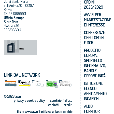
via di Santa Maria
ORDINI
dell'Anima, 10 - 00187
2025/2029
Roma
Tel 06.6889901
AVVISI PER
Ufficio Stampa
MANIFESTAZIONE
Silvia Renzi
DI INTERESSE
Mobile +39
3382366914
CONFERENZE
DEGLI ORDINI
E DCR
PROGETTO
EUROPA,
SPORTELLO
INFORMATIVO,
BANDI E
LINK DAL NETWORK
OPPORTUNITÀ
ISTITUZIONE
ELENCO
AFFIDAMENTO
© 2026 awn
INCARICHI
privacy e cookie policy
condizioni d'uso
contatti
crediti
ALBO
FORNITORI
il sito www.awn.it utilizza soltanto cookie