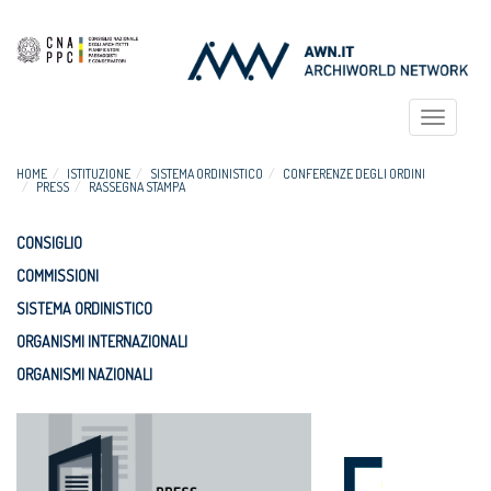
Toggle
navigat
HOME
ISTITUZIONE
SISTEMA ORDINISTICO
CONFERENZE DEGLI ORDINI
PRESS
RASSEGNA STAMPA
CONSIGLIO
COMMISSIONI
SISTEMA ORDINISTICO
ORGANISMI INTERNAZIONALI
ORGANISMI NAZIONALI