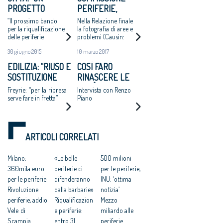
PROGETTO
PERIFERIE,
NAZIONALE PER
MINNITI:
“Il prossimo bando
Nella Relazione finale
PENSARE E FARE
«PROPOSTE DA
per la riqualificazione
la fotografia di aree e
delle periferie
problemi (Causin:
IN GRANDE”
CONDIVIDERE:
valorizzi progetti di
«Molte scelte non
POLITICHE
30 giugno 2015
10 marzo 2017
qualità”
fatte dalla politica») e
INTEGRATE PER
il piano per uscirne
EDILIZIA: “RIUSO E
COSÌ FARÒ
LE CITTÀ»
SOSTITUZIONE
RINASCERE LE
EDILIZIA NELLE
CITTÀ A RISCHIO
Freyrie: “per la ripresa
Intervista con Renzo
PERIFERIE”
serve fare in fretta”
Piano
ARTICOLI CORRELATI
Milano:
«Le belle
500 milioni
360mila euro
periferie ci
per le periferie,
per le periferie
difenderanno
INU: ‘ottima
Rivoluzione
dalla barbarie»
notizia’
periferie, addio
Riqualificazion
Mezzo
Vele di
e periferie:
miliardo alle
Scampia
entro 31
periferie