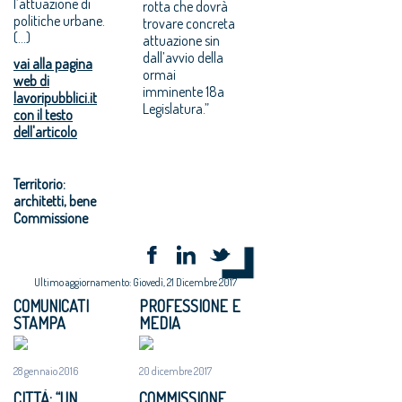
l’attuazione di
rotta che dovrà
politiche urbane.
trovare concreta
(...)
attuazione sin
dall’avvio della
vai alla pagina
ormai
web di
imminente 18a
lavoripubblici.it
Legislatura.”
con il testo
dell'articolo
Territorio:
architetti, bene
Commissione
Ultimo aggiornamento: Giovedì, 21 Dicembre 2017
COMUNICATI
PROFESSIONE E
STAMPA
MEDIA
28 gennaio 2016
20 dicembre 2017
CITTÀ: “UN
COMMISSIONE