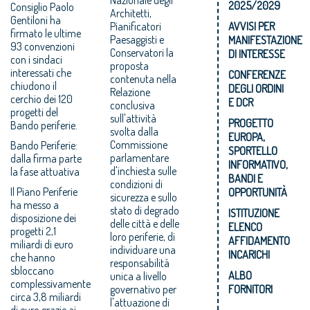
2025/2029
Consiglio Paolo
Architetti,
Gentiloni ha
Pianificatori
AVVISI PER
firmato le ultime
Paesaggisti e
MANIFESTAZIONE
93 convenzioni
Conservatori la
DI INTERESSE
con i sindaci
proposta
interessati che
CONFERENZE
contenuta nella
chiudono il
DEGLI ORDINI
Relazione
cerchio dei 120
E DCR
conclusiva
progetti del
sull'attività
PROGETTO
Bando periferie.
svolta dalla
EUROPA,
Commissione
Bando Periferie:
SPORTELLO
parlamentare
dalla firma parte
INFORMATIVO,
d'inchiesta sulle
la fase attuativa
BANDI E
condizioni di
Il Piano Periferie
OPPORTUNITÀ
sicurezza e sullo
ha messo a
stato di degrado
ISTITUZIONE
disposizione dei
delle città e delle
ELENCO
progetti 2,1
loro periferie, di
AFFIDAMENTO
miliardi di euro
individuare una
INCARICHI
che hanno
responsabilità
sbloccano
ALBO
unica a livello
complessivamente
governativo per
FORNITORI
circa 3,8 miliardi
l'attuazione di
di euro grazie ai