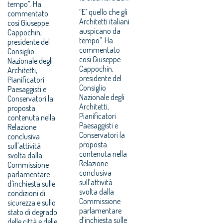
tempo”. Ha
“E’ quello che gli
commentato
Architetti italiani
così Giuseppe
auspicano da
Cappochin,
tempo”. Ha
presidente del
commentato
Consiglio
così Giuseppe
Nazionale degli
Cappochin,
Architetti,
presidente del
Pianificatori
Consiglio
Paesaggisti e
Nazionale degli
Conservatori la
Architetti,
proposta
Pianificatori
contenuta nella
Paesaggisti e
Relazione
Conservatori la
conclusiva
proposta
sull'attività
contenuta nella
svolta dalla
Relazione
Commissione
conclusiva
parlamentare
sull’attività
d'inchiesta sulle
svolta dalla
condizioni di
Commissione
sicurezza e sullo
parlamentare
stato di degrado
d’inchiesta sulle
delle città e delle