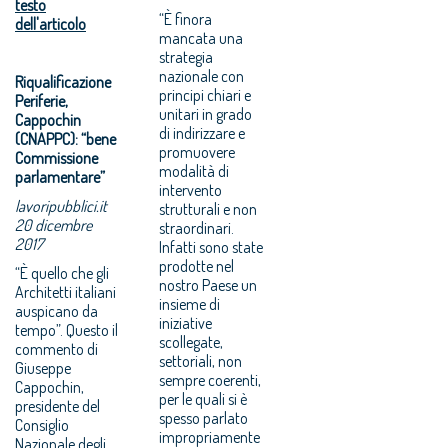
testo
“È finora
dell'articolo
mancata una
strategia
nazionale con
Riqualificazione
principi chiari e
Periferie,
unitari in grado
Cappochin
di indirizzare e
(CNAPPC): “bene
promuovere
Commissione
modalità di
parlamentare”
intervento
lavoripubblici.it
strutturali e non
20 dicembre
straordinari.
2017
Infatti sono state
prodotte nel
“È quello che gli
nostro Paese un
Architetti italiani
insieme di
auspicano da
iniziative
tempo”. Questo il
scollegate,
commento di
settoriali, non
Giuseppe
sempre coerenti,
Cappochin,
per le quali si è
presidente del
spesso parlato
Consiglio
impropriamente
Nazionale degli