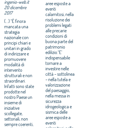
ingenio-web.it
aree esposte a
20 dicembre
eventi
2017
calamitosi, nella
risoluzione dei
(...) “È finora
problemi legati
mancata una
alle precarie
strategia
condizioni di
nazionale con
buona parte del
principi chiari e
patrimonio
unitari in grado
edilizio.“E’
di indirizzare e
indispensabile
promuovere
tornare a
modalità di
investire nelle
intervento
città – sottolinea
strutturali e non
– nella tutela e
straordinari.
valorizzazione
Infatti sono state
del paesaggio,
prodotte nel
nella messa in
nostro Paese un
sicurezza
insieme di
idrogeologica e
iniziative
sismica delle
scollegate,
aree esposte a
settoriali, non
eventi
sempre coerenti,