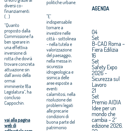
politiche urbane.
diversi co-
AGENDA
finanziamenti.
"E'
(...)
indispensabile
“Quanto
tornare a
proposto dalla
04
investire nelle
Commissione fa
Set
città - sottolinea
ben sperare in
B-CAD Roma –
- nella tutela e
una effettiva
Fiera Edilizia
valorizzazione
inversione di
16
del paesaggio,
rotta che dovrà
Set
nella messa in
trovare concreta
Safety Expo
sicurezza
attuazione sin
idrogeologica e
2026 -
dall’avvio della
sismica delle
Sicurezza sul
ormai
aree esposte a
Lavoro
imminente 18a
eventi
21
Legislatura”, ha
calamitosi, nella
Set
concluso
risoluzione dei
Premio AIDIA
Cappochin.
problemi legati
Idee per un
alle precarie
mondo che
condizioni di
cambia – 2^
vai alla pagina
buona parte del
edizione 2026.
web di
patrimonio
edilportale.com