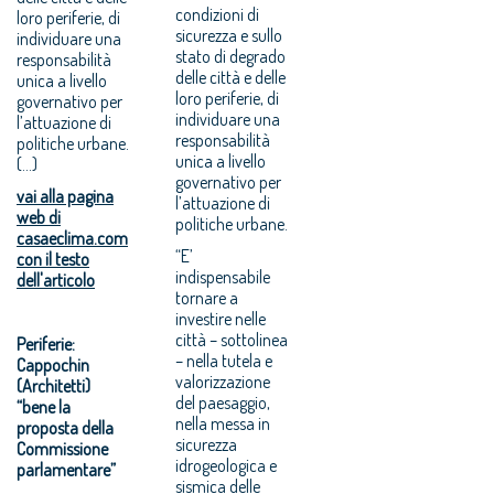
condizioni di
loro periferie, di
sicurezza e sullo
individuare una
stato di degrado
responsabilità
delle città e delle
unica a livello
loro periferie, di
governativo per
individuare una
l’attuazione di
responsabilità
politiche urbane.
unica a livello
(...)
governativo per
vai alla pagina
l’attuazione di
web di
politiche urbane.
casaeclima.com
“E’
con il testo
indispensabile
dell'articolo
tornare a
investire nelle
città – sottolinea
Periferie:
– nella tutela e
Cappochin
valorizzazione
(Architetti)
del paesaggio,
“bene la
nella messa in
proposta della
sicurezza
Commissione
idrogeologica e
parlamentare”
sismica delle