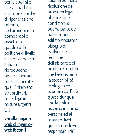
calamitosi, nella
per le quali si è
risoluzione dei
spesso parlato
problemi legati
impropriamente
alle precarie
di rigenerazione
condizioni di
urbana,
buona parte del
certamente non
patrimonio
comparabile
edilizio.Abbiamo
rispetto al
bisogno di
quadro delle
evolvere le
politiche di livello
tecniche
internazionale. In
dell’abitare e di
Italia si
produrre modelli
riproducono
che favoriscano
ancora locuzioni
la sostenibilità
ormai superate,
ecologica ed
quali “interventi
economica. Ed è
straordinari,
giusto dunque
aree degradate,
che la politica si
misure urgenti”.
assuma in prima
(...)
persona ed ai
vai alla pagina
massimi livelli
web di ingenio-
questa non lieve
web.it con il
responsabilità”.