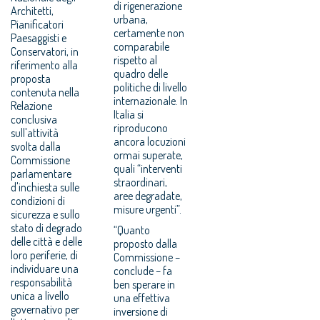
di rigenerazione
Architetti,
urbana,
Pianificatori
certamente non
Paesaggisti e
comparabile
Conservatori, in
rispetto al
riferimento alla
quadro delle
proposta
politiche di livello
contenuta nella
internazionale. In
Relazione
Italia si
conclusiva
riproducono
sull'attività
ancora locuzioni
svolta dalla
ormai superate,
Commissione
quali “interventi
parlamentare
straordinari,
d'inchiesta sulle
aree degradate,
condizioni di
misure urgenti”.
sicurezza e sullo
stato di degrado
“Quanto
delle città e delle
proposto dalla
loro periferie, di
Commissione –
individuare una
conclude – fa
responsabilità
ben sperare in
unica a livello
una effettiva
governativo per
inversione di