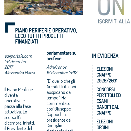
PIANO PERIFERIE OPERATIVO,
ECCO TUTTI I PROGETTI
FINANZIATI
parlamentare su
IN EVIDENZA
edilportale.com
periferie
20 dicembre
2017
AdnKronos
ELEZIONI
Alessandra Marra
19 dicembre 2017
CNAPPC
2026/2031
"E' quello che gli
Architetti italiani
Il Piano Periferie
CONCORSI
auspicano da
diventa
PER TITOLI ED
tempo". Ha
operativo e
ESAMI
commentato
passa alla fase
BANDITI DAL
così Giuseppe
attuativa. Lo
CNAPPC
Cappochin,
scorso 18
presidente del
ELEZIONI
dicembre, infatti,
Consiglio
ORDINI
il Presidente del
Nazionale degli