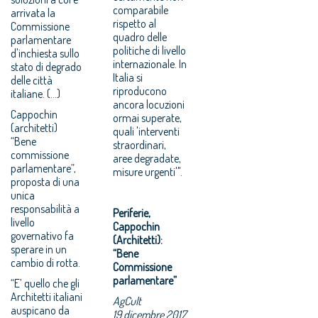
comparabile
arrivata la
rispetto al
Commissione
quadro delle
parlamentare
politiche di livello
d'inchiesta sullo
internazionale. In
stato di degrado
Italia si
delle città
riproducono
italiane. (...)
ancora locuzioni
Cappochin
ormai superate,
(architetti)
quali 'interventi
“Bene
straordinari,
commissione
aree degradate,
parlamentare”,
misure urgenti'".
proposta di una
unica
responsabilità a
Periferie,
livello
Cappochin
governativo fa
(Architetti):
sperare in un
“Bene
cambio di rotta.
Commissione
parlamentare”
“E’ quello che gli
Architetti italiani
AgCult
auspicano da
19 dicembre 2017