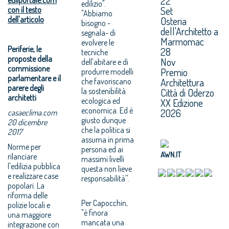
22
edilizio".
Set
con il testo
"Abbiamo
dell'articolo
Osteria
bisogno -
dell'Architetto a
segnala- di
Marmomac
evolvere le
Periferie, le
28
tecniche
proposte della
Nov
dell'abitare e di
commissione
Premio
produrre modelli
parlamentare e il
Architettura
che favoriscano
parere degli
la sostenibilità
Città di Oderzo
architetti
ecologica ed
XX Edizione
economica. Ed è
2026
casaeclima.com
giusto dunque
20 dicembre
che la politica si
2017
assuma in prima
Norme per
persona ed ai
AWN.IT
rilanciare
massimi livelli
l'edilizia pubblica
questa non lieve
e realizzare case
responsabilità''.
popolari. La
riforma delle
Per Capocchin,
polizie locali e
"è finora
una maggiore
mancata una
integrazione con