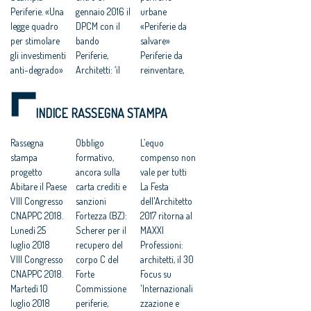
Periferie. «Una
gennaio 2016 il
urbane
legge quadro
DPCM con il
«Periferie da
per stimolare
bando
salvare»
gli investimenti
Periferie,
Periferie da
anti-degrado»
Architetti: ‘il
reinventare,
Bando
bando
ma c’è il freno
Periferie 2016,
valorizzi i
della
INDICE RASSEGNA STAMPA
a che punto
progetti di
burocrazia
siamo
qualità’
Franceschini:
Periferie. Il
Rassegna
Riqualificazion
Obbligo
‘riqualificare le
L’equo
luogo del
stampa
e urbana e
formativo,
periferie è la
compenso non
nostro
progetto
sicurezza
ancora sulla
sfida di questo
vale per tutti
scontento
Abitare il Paese
periferie, 500
carta crediti e
secolo’
La Festa
VIII Congresso
MLN per
sanzioni
dell'Architetto
CNAPPC 2018.
Programma
Fortezza (BZ):
2017 ritorna al
Lunedì 25
straordinario
Scherer per il
MAXXI
luglio 2018
Piano sceglie il
recupero del
Professioni:
VIII Congresso
tutor per
corpo C del
architetti, il 30
CNAPPC 2018.
Marghera
Forte
Focus su
Martedì 10
Commissione
'Internazionali
luglio 2018
periferie,
zzazione e