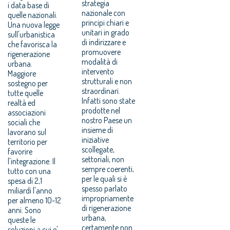
strategia
i data base di
nazionale con
quelle nazionali.
principi chiari e
Una nuova legge
unitari in grado
sull'urbanistica
di indirizzare e
che favorisca la
promuovere
rigenerazione
modalità di
urbana.
intervento
Maggiore
strutturali e non
sostegno per
straordinari.
tutte quelle
Infatti sono state
realtà ed
prodotte nel
associazioni
nostro Paese un
sociali che
insieme di
lavorano sul
iniziative
territorio per
scollegate,
favorire
settoriali, non
l'integrazione. Il
sempre coerenti,
tutto con una
per le quali si è
spesa di 2,1
spesso parlato
miliardi l'anno
impropriamente
per almeno 10-12
di rigenerazione
anni. Sono
urbana,
queste le
certamente non
soluzioni a cui e'