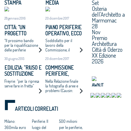
Set
STAMPA
MEDIA
Osteria
dell'Architetto a
28 gennaio 2016
20 dicembre 2017
Marmomac
28
CITTÀ: “UN
PIANO PERIFERIE
Nov
PROGETTO
OPERATIVO, ECCO
Premio
NAZIONALE PER
TUTTI I PROGETTI
“Il prossimo bando
Soddisfatto per il
Architettura
PENSARE E FARE
FINANZIATI
per la riqualificazione
lavoro della
Città di Oderzo
delle periferie
Commissione, il
IN GRANDE”
XX Edizione
valorizzi progetti di
presidente del
30 giugno 2015
20 dicembre 2017
qualità”
Consiglio Nazionale
2026
degli Architetti
EDILIZIA: “RIUSO E
COMMISSIONE
Giuseppe Cappochin:
SOSTITUZIONE
PERIFERIE,
“È indispensabile
tornare a investire
EDILIZIA NELLE
MINNITI:
Freyrie: “per la ripresa
Nella Relazione finale
nelle città”
AWN.IT
PERIFERIE”
«PROPOSTE DA
serve fare in fretta”
la fotografia di aree e
problemi (Causin:
CONDIVIDERE:
«Molte scelte non
POLITICHE
fatte dalla politica») e
INTEGRATE PER
il piano per uscirne
ARTICOLI CORRELATI
LE CITTÀ»
Milano:
Periferie. Il
500 milioni
360mila euro
luogo del
per le periferie,