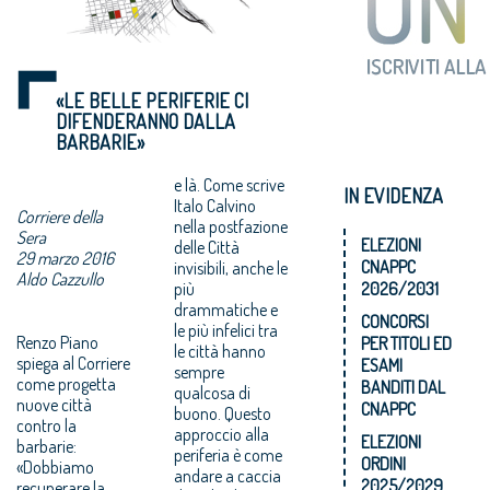
«LE BELLE PERIFERIE CI
DIFENDERANNO DALLA
BARBARIE»
e là. Come scrive
IN EVIDENZA
Italo Calvino
Corriere della
nella postfazione
Sera
ELEZIONI
delle Città
29 marzo 2016
CNAPPC
invisibili, anche le
Aldo Cazzullo
più
2026/2031
drammatiche e
CONCORSI
le più infelici tra
Renzo Piano
PER TITOLI ED
le città hanno
spiega al Corriere
ESAMI
sempre
come progetta
BANDITI DAL
qualcosa di
nuove città
CNAPPC
buono. Questo
contro la
approccio alla
ELEZIONI
barbarie:
periferia è come
ORDINI
«Dobbiamo
andare a caccia
2025/2029
recuperare la