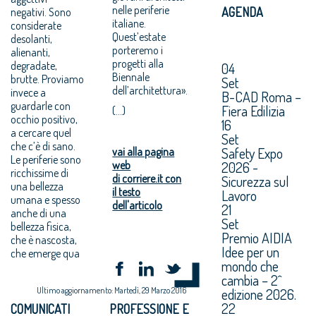
nelle periferie
AGENDA
negativi. Sono
italiane.
considerate
Quest’estate
desolanti,
porteremo i
alienanti,
progetti alla
degradate,
04
Biennale
brutte. Proviamo
Set
dell’architettura».
invece a
B-CAD Roma –
guardarle con
Fiera Edilizia
(...)
occhio positivo,
16
a cercare quel
Set
che c’è di sano.
Safety Expo
vai alla pagina
Le periferie sono
web
2026 -
ricchissime di
di corriere.it con
Sicurezza sul
una bellezza
il testo
Lavoro
umana e spesso
dell'articolo
21
anche di una
Set
bellezza fisica,
Premio AIDIA
che è nascosta,
Idee per un
che emerge qua
mondo che
cambia – 2^
Ultimo aggiornamento: Martedì, 29 Marzo 2016
edizione 2026.
22
COMUNICATI
PROFESSIONE E