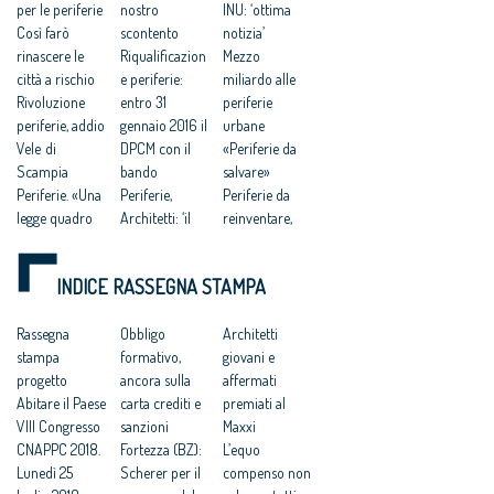
per le periferie
nostro
INU: ‘ottima
Così farò
scontento
notizia’
rinascere le
Riqualificazion
Mezzo
città a rischio
e periferie:
miliardo alle
Rivoluzione
entro 31
periferie
periferie, addio
gennaio 2016 il
urbane
Vele di
DPCM con il
«Periferie da
Scampia
bando
salvare»
Periferie. «Una
Periferie,
Periferie da
legge quadro
Architetti: ‘il
reinventare,
per stimolare
bando
ma c’è il freno
gli investimenti
valorizzi i
della
INDICE RASSEGNA STAMPA
anti-degrado»
progetti di
burocrazia
Bando
qualità’
Franceschini:
Periferie 2016,
Rassegna
Riqualificazion
Obbligo
‘riqualificare le
Architetti
a che punto
stampa
e urbana e
formativo,
periferie è la
giovani e
siamo
progetto
sicurezza
ancora sulla
sfida di questo
affermati
Abitare il Paese
periferie, 500
carta crediti e
secolo’
premiati al
VIII Congresso
MLN per
sanzioni
Maxxi
CNAPPC 2018.
Programma
Fortezza (BZ):
L’equo
Lunedì 25
straordinario
Scherer per il
compenso non