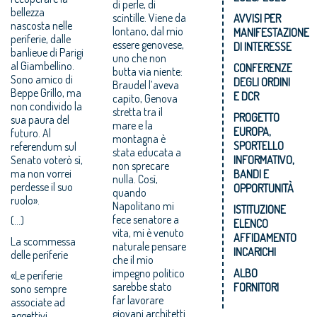
di perle, di
bellezza
scintille. Viene da
AVVISI PER
nascosta nelle
lontano, dal mio
MANIFESTAZIONE
periferie, dalle
essere genovese,
DI INTERESSE
banlieue di Parigi
uno che non
al Giambellino.
CONFERENZE
butta via niente:
Sono amico di
DEGLI ORDINI
Braudel l’aveva
Beppe Grillo, ma
E DCR
capito, Genova
non condivido la
stretta tra il
PROGETTO
sua paura del
mare e la
EUROPA,
futuro. Al
montagna è
SPORTELLO
referendum sul
stata educata a
Senato voterò sì,
INFORMATIVO,
non sprecare
ma non vorrei
BANDI E
nulla. Così,
perdesse il suo
OPPORTUNITÀ
quando
ruolo».
Napolitano mi
ISTITUZIONE
fece senatore a
(...)
ELENCO
vita, mi è venuto
AFFIDAMENTO
La scommessa
naturale pensare
INCARICHI
delle periferie
che il mio
impegno politico
ALBO
«Le periferie
sarebbe stato
FORNITORI
sono sempre
far lavorare
associate ad
giovani architetti
aggettivi