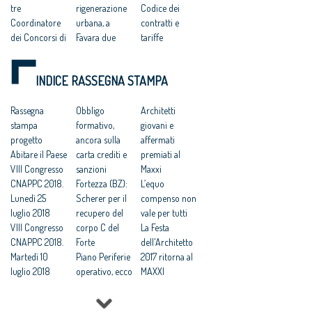
tre
rigenerazione
Codice dei
Coordinatore
urbana, a
contratti e
dei Concorsi di
Favara due
tariffe
progettazione
giorni di
professionali: il
Politiche
architettura
CNAPPC sul
INDICE RASSEGNA STAMPA
urbane e
Correttivo
parere del
rigenerazione
appalti verso la
Consiglio di
sostenibile
Rassegna
«Gazzetta», i
Obbligo
Stato
Architetti
Archifest 2017
stampa
commenti del
formativo,
Gare di
giovani e
a Siracusa dal
progetto
settore. Nodo
ancora sulla
progettazione,
affermati
12 al 20 maggio
Abitare il Paese
subappalti
carta crediti e
una Guida per
premiati al
prossimo
VIII Congresso
Correttivo.
sanzioni
redigere i
Maxxi
CNAPPC 2018.
Architetti:
Fortezza (BZ):
bandi
L’equo
Lunedì 25
bene i
Scherer per il
Bandi-
compenso non
luglio 2018
parametri,
recupero del
standard per le
vale per tutti
VIII Congresso
dubbi
corpo C del
gare e
La Festa
CNAPPC 2018.
sull'estensione
Forte
piattaforma
dell'Architetto
Martedì 10
dell'appalto
Piano Periferie
concorsi: gli
2017 ritorna al
luglio 2018
integrato
operativo, ecco
architetti «in
MAXXI
VIII Congresso
Correttivo
tutti i progetti
aiuto» della Pa
Professioni:
CNAPPC 2018.
Appalti,
finanziati
Lavori
architetti, il 30