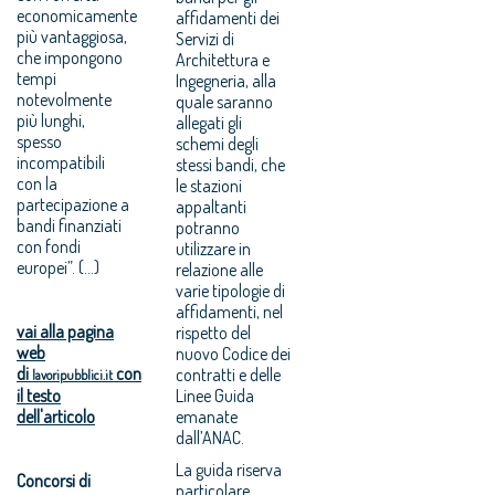
economicamente
affidamenti dei
più vantaggiosa,
Servizi di
che impongono
Architettura e
tempi
Ingegneria, alla
notevolmente
quale saranno
più lunghi,
allegati gli
spesso
schemi degli
incompatibili
stessi bandi, che
con la
le stazioni
partecipazione a
appaltanti
bandi finanziati
potranno
con fondi
utilizzare in
europei”. (...)
relazione alle
varie tipologie di
affidamenti, nel
vai alla pagina
rispetto del
web
nuovo Codice dei
di
con
contratti e delle
lavoripubblici.it
il testo
Linee Guida
dell'articolo
emanate
dall’ANAC.
La guida riserva
Concorsi di
particolare