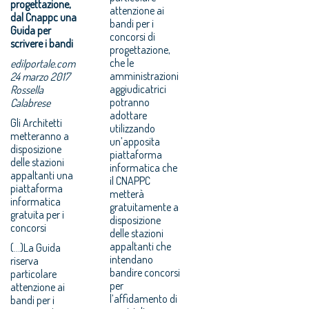
progettazione,
attenzione ai
dal Cnappc una
bandi per i
Guida per
concorsi di
scrivere i bandi
progettazione,
che le
edilportale.com
amministrazioni
24 marzo 2017
aggiudicatrici
Rossella
potranno
Calabrese
adottare
Gli Architetti
utilizzando
metteranno a
un’apposita
disposizione
piattaforma
delle stazioni
informatica che
appaltanti una
il CNAPPC
piattaforma
metterà
informatica
gratuitamente a
gratuita per i
disposizione
concorsi
delle stazioni
appaltanti che
(...)La Guida
intendano
riserva
bandire concorsi
particolare
per
attenzione ai
l’affidamento di
bandi per i