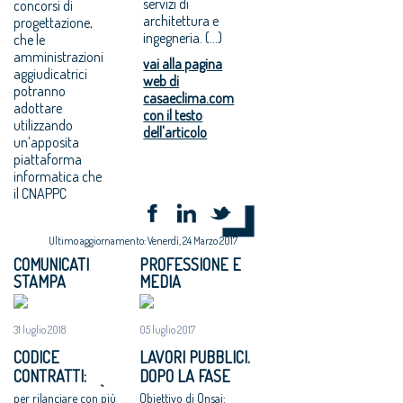
servizi di
concorsi di
architettura e
progettazione,
ingegneria. (...)
che le
amministrazioni
vai alla pagina
aggiudicatrici
web di
potranno
casaeclima.com
adottare
con il testo
utilizzando
dell'articolo
un’apposita
piattaforma
informatica che
il CNAPPC
Ultimo aggiornamento: Venerdì, 24 Marzo 2017
COMUNICATI
PROFESSIONE E
STAMPA
MEDIA
31 luglio 2018
05 luglio 2017
CODICE
LAVORI PUBBLICI.
CONTRATTI:
DOPO LA FASE
ARCHITETTI “È
SPERIMENTALE, I
per rilanciare con più
Obiettivo di Onsai: