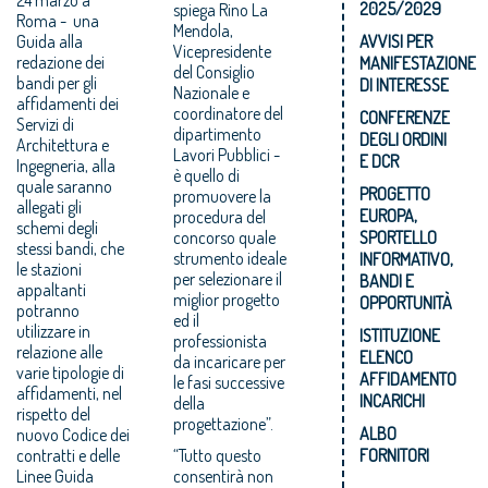
2025/2029
spiega Rino La
Roma - una
Mendola,
Guida alla
AVVISI PER
Vicepresidente
redazione dei
MANIFESTAZIONE
del Consiglio
bandi per gli
DI INTERESSE
Nazionale e
affidamenti dei
coordinatore del
CONFERENZE
Servizi di
dipartimento
DEGLI ORDINI
Architettura e
Lavori Pubblici -
E DCR
Ingegneria, alla
è quello di
quale saranno
PROGETTO
promuovere la
allegati gli
EUROPA,
procedura del
schemi degli
concorso quale
SPORTELLO
stessi bandi, che
strumento ideale
INFORMATIVO,
le stazioni
per selezionare il
BANDI E
appaltanti
miglior progetto
OPPORTUNITÀ
potranno
ed il
utilizzare in
ISTITUZIONE
professionista
relazione alle
ELENCO
da incaricare per
varie tipologie di
AFFIDAMENTO
le fasi successive
affidamenti, nel
INCARICHI
della
rispetto del
progettazione”.
ALBO
nuovo Codice dei
contratti e delle
“Tutto questo
FORNITORI
Linee Guida
consentirà non