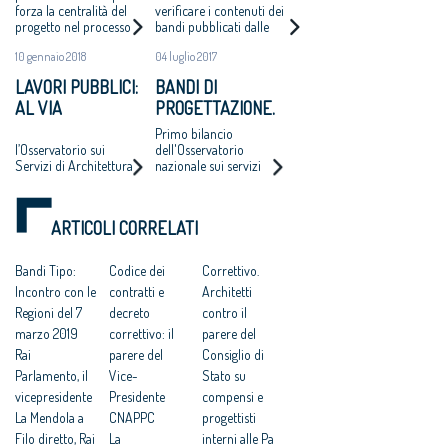
NECESSARIA UNA
PRIMI DATI
forza la centralità del
verificare i contenuti dei
progetto nel processo
bandi pubblicati dalle
RIFORMA”
DELL'OSSERVATORIO
di esecuzione dei
stazioni appaltanti
NAZIONALE SUI
10 gennaio 2018
04 luglio 2017
lavori pubblici e per
sull’intero territorio
SERVIZI DI
aprire il mercato agli
nazionale
LAVORI PUBBLICI:
BANDI DI
studi professionali
ARCHITETTURA E
AL VIA
PROGETTAZIONE.
medio-piccoli
INGEGNERIA
SEMINARIO DI
ARCHITETTI: SU
Primo bilancio
AGGIORNAMENTO
100 AVVISI METÀ
l’Osservatorio sui
dell'Osservatorio
Servizi di Architettura
nazionale sui servizi
SULL’ONSAI
HANNO I
e Ingegneria del
di architettura e
CORRISPETTIVI
Consiglio Nazionale
ingegneria (Onsai)
SBAGLIATI
degli Architetti il 12 e il
promosso dal
ARTICOLI CORRELATI
13 gennaio a Roma
consiglio degli
(Residenza di Ripetta)
architetti
Bandi Tipo:
Codice dei
Correttivo.
Incontro con le
contratti e
Architetti
Regioni del 7
decreto
contro il
marzo 2019
correttivo: il
parere del
Rai
parere del
Consiglio di
Parlamento, il
Vice-
Stato su
vicepresidente
Presidente
compensi e
La Mendola a
CNAPPC
progettisti
Filo diretto, Rai
La
interni alle Pa