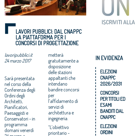
LAVORI PUBBLICI: DAL CNAPPC
LA PIATTAFORMA PER I
CONCORSI DI PROGETTAZIONE
lavoripubblici.it
metterà
IN EVIDENZA
24 marzo 2017
gratuitamente a
disposizione
ELEZIONI
delle stazioni
CNAPPC
appaltanti che
Sarà presentata
intendano
2026/2031
nel corso della
bandire concorsi
Conferenza degli
CONCORSI
per
Ordini degli
PER TITOLI ED
l’affidamento di
Architetti,
ESAMI
servizi di
Pianificatori,
BANDITI DAL
architettura e
Paesaggisti e
CNAPPC
ingegneria.
Conservatori - in
programma
ELEZIONI
“L’obiettivo
domani venerdì
ORDINI
prioritario -
24 marzo a