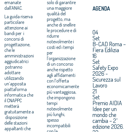
emanate
solo di garantire
dall’ANAC.
una maggiore
AGENDA
qualità del
La guida riserva
progetto, ma
particolare
anche di snellire
attenzione ai
le procedure e di
04
bandi per i
ridurre
Set
concorsi di
notevolmente i
B-CAD Roma –
progettazione,
costi ed i tempi
Fiera Edilizia
che le
per
16
amministrazioni
l’organizzazione
Set
aggiudicatrici
di un concorso
Safety Expo
potranno
anche rispetto
adottare
2026 -
agli affidamenti
utilizzando
Sicurezza sul
con l’offerta
un’apposita
Lavoro
economicamente
piattaforma
21
più vantaggiosa,
informatica che
Set
che impongono
il CNAPPC
Premio AIDIA
tempi
metterà
Idee per un
notevolmente
gratuitamente a
mondo che
più lunghi,
disposizione
cambia – 2^
spesso
delle stazioni
incompatibili
edizione 2026.
appaltanti che
con la