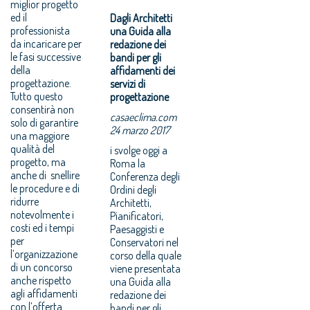
miglior progetto
ed il
Dagli Architetti
professionista
una Guida alla
da incaricare per
redazione dei
le fasi successive
bandi per gli
della
affidamenti dei
progettazione.
servizi di
Tutto questo
progettazione
consentirà non
casaeclima.com
solo di garantire
24 marzo 2017
una maggiore
qualità del
i svolge oggi a
progetto, ma
Roma la
anche di snellire
Conferenza degli
le procedure e di
Ordini degli
ridurre
Architetti,
notevolmente i
Pianificatori,
costi ed i tempi
Paesaggisti e
per
Conservatori nel
l’organizzazione
corso della quale
di un concorso
viene presentata
anche rispetto
una Guida alla
agli affidamenti
redazione dei
con l’offerta
bandi per gli