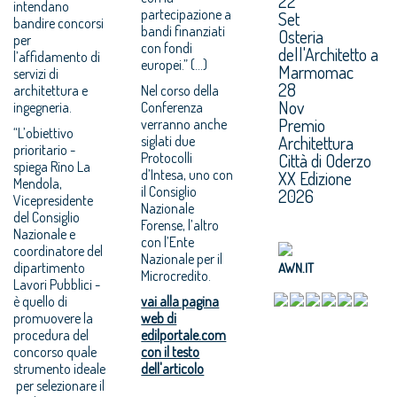
22
intendano
partecipazione a
Set
bandire concorsi
bandi finanziati
Osteria
per
con fondi
dell'Architetto a
l’affidamento di
europei.” (...)
Marmomac
servizi di
28
architettura e
Nel corso della
Nov
ingegneria.
Conferenza
Premio
verranno anche
“L’obiettivo
Architettura
siglati due
prioritario -
Protocolli
Città di Oderzo
spiega Rino La
d’Intesa, uno con
XX Edizione
Mendola,
il Consiglio
2026
Vicepresidente
Nazionale
del Consiglio
Forense, l’altro
Nazionale e
con l’Ente
coordinatore del
Nazionale per il
dipartimento
AWN.IT
Microcredito.
Lavori Pubblici -
è quello di
vai alla pagina
promuovere la
web di
procedura del
edilportale.com
concorso quale
con il testo
strumento ideale
dell'articolo
per selezionare il