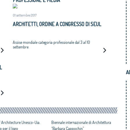
PROFESSIONE E MEDIA
01 settembre 2017
ARCHITETTI, ORDINE A CONGRESSO DI SEUL
Assise mondiale categoria professionale dal 3 al 10
settembre
L
A
f Architecture Unesco-Uia.
Biennale internazionale di Architettura
o per il logo
“Barbara Cappochin”