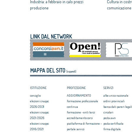
Industria: a febbraio in calo prezzi
Cultura in cost
produzione
comunicazione 
Ponte Morandi: rinascono come student e
Casa: Ue, al via
social housing
regolamento ser
Venezia: ex Chiesa delle Terese centro per
Sisma 2016: Cas
la ricostruzione di territori di guerra
ricostruzione
LINK DAL NETWORK
Nomisma: nel 2026 rallenta la crescita
Capitale Cultur
delle compravendite immobiliari
“Agrigento ci is
Milano: omaggio a Zaha Hadid
MiC: bando da 8
su rigenerazion
MAPPA DEL SITO
[espandi]
ISTITUZIONE
PROFESSIONE
SERVIZI
consiglio
AGGIORNAMENTO
albo unico nazionale
elezioni cnappc
formazione professionale
ordini provinciali
2026/2031
continua
banca dati pareri legali
elezioni cnappc
formazione - enti terzi
circolari
2021/2026
accreditamento corsi
posta awn
elezioni cnappc
piattaforma di formazione -
posta certificata
2016/2021
portale servizi
firma digitale