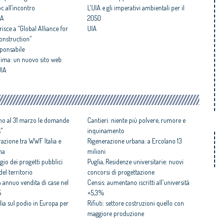
c all’incontro
L'UIA e gli imperativi ambientali per il
IA
2050
risce a “Global Alliance for
UIA
onstruction”
sponsabile
clima: un nuovo sito web
UIA
ino al 31 marzo le domande
Cantieri: niente più polvere, rumore e
s"
inquinamento
razione tra WWF Italia e
Rigenerazione urbana: a Ercolano 13
ma
milioni
gio dei progetti pubblici
Puglia, Residenze universitarie: nuovi
el territorio
concorsi di progettazione
 annuo vendita di case nel
Censis: aumentano iscritti all'università
5
+5,3%
alia sul podio in Europa per
Rifiuti: settore costruzioni quello con
maggiore produzione