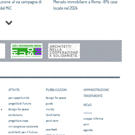
ruzione: al via campagna di
Mercato immobiliare: a Roma -8% case
del MiC
locate nel 2024
 consultazione su
Trentino: bando anti-spopolamento
vizi
Palazzo Gussoni: la Regione Veneto lo
telli resta commissario
vende allo Stato
Case smart: valgono l'80% di quelle da
a: sindaco Bondi,
ristrutturare
pira per 2026”
Politiche abitative: accordo di
25mila euro per progetti
collaborazione tra Anci e Federcasa
e urbana
ATTIVITÀ
PUBBLICAZIONI
AMMINISTRAZIONE
TRASPARENTE
pari opportunità
design for peace
progetto di futuro
guide
NEWS
 e
design for peace
riviste
notizie
centenario
l'architetto
cnappc informa
progetto europa
point zero
pnrr
viii congresso nazionale
yearbook
agenda
architetti per il futuro
abitare il paese