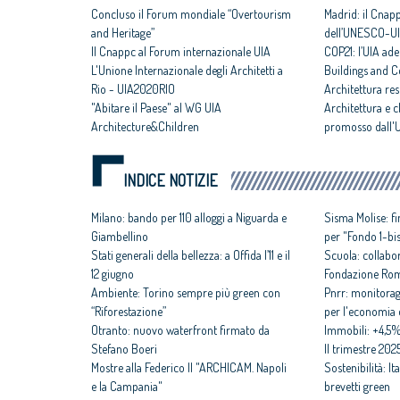
Concluso il Forum mondiale “Overtourism
Madrid: il Cnapp
and Heritage”
dell’UNESCO-U
Il Cnappc al Forum internazionale UIA
COP21: l’UIA ade
L'Unione Internazionale degli Architetti a
Buildings and C
Rio - UIA2020RIO
Architettura re
"Abitare il Paese" al WG UIA
Architettura e 
Architecture&Children
promosso dall'
INDICE NOTIZIE
Milano: bando per 110 alloggi a Niguarda e
Sisma Molise: f
Giambellino
per "Fondo 1-bi
Stati generali della bellezza: a Offida l’11 e il
Scuola: collabo
12 giugno
Fondazione Ro
Ambiente: Torino sempre più green con
Pnrr: monitorag
“Riforestazione”
per l'economia d
Otranto: nuovo waterfront firmato da
Immobili: +4,5%
Stefano Boeri
II trimestre 202
Mostre alla Federico II "ARCHICAM. Napoli
Sostenibilità: It
e la Campania"
brevetti green