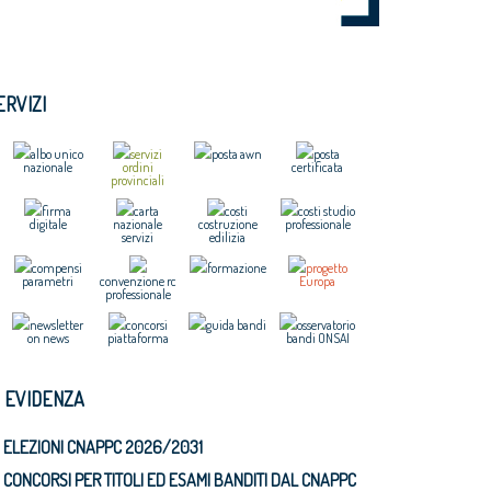
ERVIZI
albo unico
servizi
posta awn
posta
nazionale
ordini
certificata
provinciali
firma
carta
costi
costi studio
digitale
nazionale
costruzione
professionale
servizi
edilizia
compensi
formazione
progetto
parametri
convenzione rc
Europa
professionale
newsletter
concorsi
guida bandi
osservatorio
on news
piattaforma
bandi ONSAI
N EVIDENZA
ELEZIONI CNAPPC 2026/2031
CONCORSI PER TITOLI ED ESAMI BANDITI DAL CNAPPC