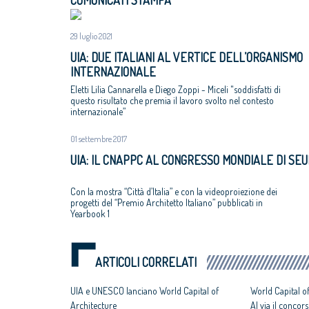
COMUNICATI STAMPA
29 luglio 2021
UIA: DUE ITALIANI AL VERTICE DELL’ORGANISMO
INTERNAZIONALE
Eletti Lilia Cannarella e Diego Zoppi - Miceli "soddisfatti di
questo risultato che premia il lavoro svolto nel contesto
internazionale”
01 settembre 2017
UIA: IL CNAPPC AL CONGRESSO MONDIALE DI SEU
Con la mostra “Città d’Italia” e con la videoproiezione dei
progetti del “Premio Architetto Italiano” pubblicati in
Yearbook 1
ARTICOLI CORRELATI
UIA e UNESCO lanciano World Capital of
World Capital o
Architecture
Al via il concors