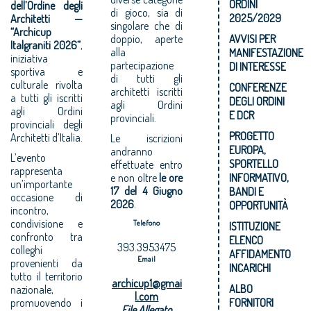
ORDINI
dell’Ordine degli
di gioco, sia di
2025/2029
Architetti —
singolare che di
“Archicup
doppio, aperte
AVVISI PER
Italgraniti 2026”
,
alla
MANIFESTAZIONE
iniziativa
partecipazione
DI INTERESSE
sportiva e
di tutti gli
culturale rivolta
CONFERENZE
architetti iscritti
a tutti gli iscritti
DEGLI ORDINI
agli Ordini
agli Ordini
E DCR
provinciali.
provinciali degli
PROGETTO
Architetti d’Italia.
Le iscrizioni
EUROPA,
andranno
L’evento
SPORTELLO
effettuate entro
rappresenta
e non oltre
le ore
INFORMATIVO,
un’importante
17 del 4 Giugno
BANDI E
occasione di
2026
.
OPPORTUNITÀ
incontro,
condivisione e
Telefono
ISTITUZIONE
confronto tra
ELENCO
393.3953475
colleghi
AFFIDAMENTO
Email
provenienti da
INCARICHI
tutto il territorio
archicup1@gmai
ALBO
nazionale,
l.com
promuovendo i
FORNITORI
File Allegato