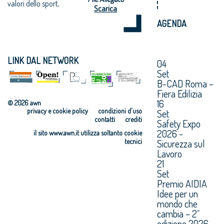
valori dello sport,
Scarica
AGENDA
LINK DAL NETWORK
04
Set
B-CAD Roma –
Fiera Edilizia
16
© 2026 awn
privacy e cookie policy
condizioni d'uso
Set
contatti
crediti
Safety Expo
2026 -
il sito www.awn.it utilizza soltanto cookie
tecnici
Sicurezza sul
Lavoro
21
Set
Premio AIDIA
Idee per un
mondo che
cambia – 2^
edizione 2026.