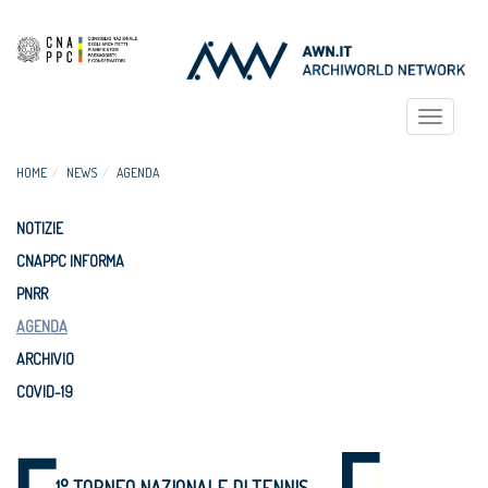
Toggle
navigat
HOME
NEWS
AGENDA
NOTIZIE
CNAPPC INFORMA
PNRR
AGENDA
ARCHIVIO
COVID-19
1° TORNEO NAZIONALE DI TENNIS