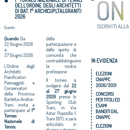
DELL'ORDINE DEGLI ARCHITETTI
DI BAT. 1° ARCHICUPLTALGRANITI
2026
Evento
Quando:
Da
della
22 Giugno 2026
partecipazione e
a
dello spirito di
27 Giugno 2026
comunità che
IN EVIDENZA
contraddistinguono
L’Ordine degli
la nostra
Architetti
professione.
ELEZIONI
Pianificatori
CNAPPC
Il torneo si
Paesaggisti e
2026/2031
svolgerà dal
22
Conservatori
al 27 giugno
della Provincia
CONCORSI
2026
presso lo
Barletta-Andria-
PER TITOLI ED
Sporting Club
Trani, invita a
ESAMI
Trani, in Via
partecipare al
1°
BANDITI DAL
Astor Piazzolla 1,
Torneo
CNAPPC
Trani (BT), e sarà
Nazionale di
articolato in
ELEZIONI
Tennis
diverse categorie