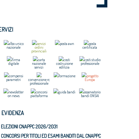
ERVIZI
albo unico
servizi
posta awn
posta
nazionale
ordini
certificata
provinciali
firma
carta
costi
costi studio
digitale
nazionale
costruzione
professionale
servizi
edilizia
compensi
formazione
progetto
parametri
convenzione rc
Europa
professionale
newsletter
concorsi
guida bandi
osservatorio
on news
piattaforma
bandi ONSAI
N EVIDENZA
ELEZIONI CNAPPC 2026/2031
CONCORSI PER TITOLI ED ESAMI BANDITI DAL CNAPPC