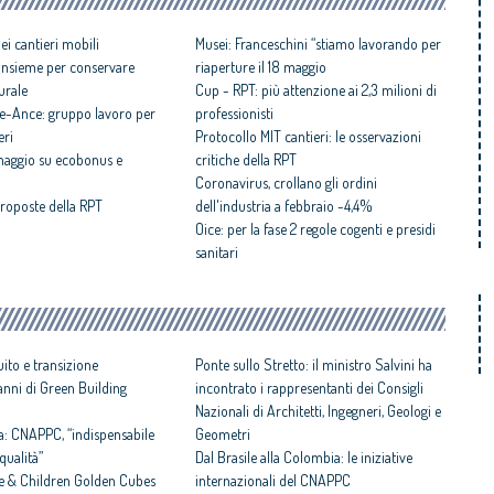
ei cantieri mobili
Musei: Franceschini “stiamo lavorando per
: insieme per conservare
riaperture il 18 maggio
urale
Cup - RPT: più attenzione ai 2,3 milioni di
e-Ance: gruppo lavoro per
professionisti
eri
Protocollo MIT cantieri: le osservazioni
 maggio su ecobonus e
critiche della RPT
Coronavirus, crollano gli ordini
 proposte della RPT
dell'industria a febbraio -4,4%
Oice: per la fase 2 regole cogenti e presidi
sanitari
ito e transizione
Ponte sullo Stretto: il ministro Salvini ha
8 anni di Green Building
incontrato i rappresentanti dei Consigli
Nazionali di Architetti, Ingegneri, Geologi e
a: CNAPPC, “indispensabile
Geometri
qualità”
Dal Brasile alla Colombia: le iniziative
e & Children Golden Cubes
internazionali del CNAPPC