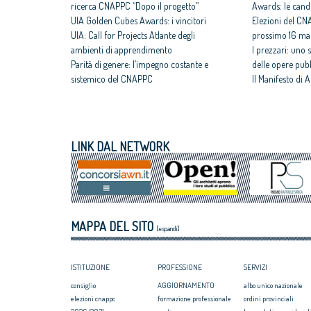
ricerca CNAPPC “Dopo il progetto”
Awards: le cand
UIA Golden Cubes Awards: i vincitori
Elezioni del CNA
UIA: Call for Projects Atlante degli
prossimo 16 ma
ambienti di apprendimento
I prezzari: uno 
Parità di genere: l’impegno costante e
delle opere pub
sistemico del CNAPPC
Il Manifesto di A
CNAPPC e PPAN Academy – Futureproof
fondamentale de
Cities: siglato Memorandum
CNAPPC nel 20
Progetto Think Tank: 2 FAD asincroni per
Sisma, dissesto 
la formazione
tempo di agire
LINK DAL NETWORK
Giornata della Libera Professione:
Premio Raffele 
l’intervento del CNAPPC
politiche a favo
Concorsi di progettazione: concluso il
Abitare il Paese
corso per Coordinatori di Concorsi di
il focus dell’ott
progettazione promosso dal CNAPPC
Esteri: continua
MAPPA DEL SITO
italiani nel CAE,
[espandi]
d’Europa
ISTITUZIONE
PROFESSIONE
SERVIZI
consiglio
AGGIORNAMENTO
albo unico nazionale
elezioni cnappc
formazione professionale
ordini provinciali