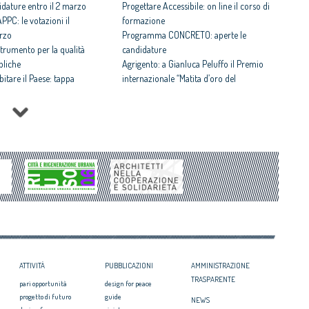
idature entro il 2 marzo
Progettare Accessibile: on line il corso di
PPC: le votazioni il
formazione
rzo
Programma CONCRETO: aperte le
strumento per la qualità
candidature
bliche
Agrigento: a Gianluca Peluffo il Premio
bitare il Paese: tappa
internazionale “Matita d’oro del
l Progetto ideato dal
Mediterraneo”
18
Concorsi di progettazione: al via il corso di
idrogeologico, calamità: è
formazione per Coordinatori
Architecture’s Value to Society: il CNAPPC
Sirica 2025: il CNAPPC e le
alla Conferenza internazionale organizzata
re dei giovani professionisti
dall’Ordine degli Architetti del Portogallo e
. La cultura della domanda:
dal CAE
ava edizione
Abitare il Paese: al via l’VIII edizione
 l’impegno degli Architetti
Festa dell’Architetto 2025: alcune
 il Consiglio degli Architetti
anticipazioni
Premio UIA 2030: candidature entro il 29
ottobre
ATTIVITÀ
PUBBLICAZIONI
AMMINISTRAZIONE
TRASPARENTE
pari opportunità
design for peace
progetto di futuro
guide
NEWS