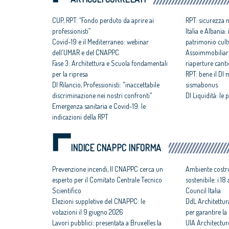
CUP, RPT: “Fondo perduto da aprire ai
RPT: sicurezza n
professionisti”
Italia e Albania
Covid-19 e il Mediterraneo: webinar
patrimonio cult
dell'UMAR e del CNAPPC
Assoimmobiliar
Fase 3: Architettura e Scuola fondamentali
riaperture canti
per la ripresa
RPT: bene il Dl
Dl Rilancio, Professionisti: "inaccettabile
sismabonus
discriminazione nei nostri confronti"
Dl Liquidità: le
Emergenza sanitaria e Covid-19: le
indicazioni della RPT
INDICE CNAPPC INFORMA
Prevenzione incendi, Il CNAPPC cerca un
Ambiente costru
esperto per il Comitato Centrale Tecnico
sostenibile: i 1
Scientifico
Council Italia
Elezioni suppletive del CNAPPC: le
DdL Architettur
votazioni il 9 giugno 2026
per garantire la 
Lavori pubblici: presentata a Bruxelles la
UIA Architectur