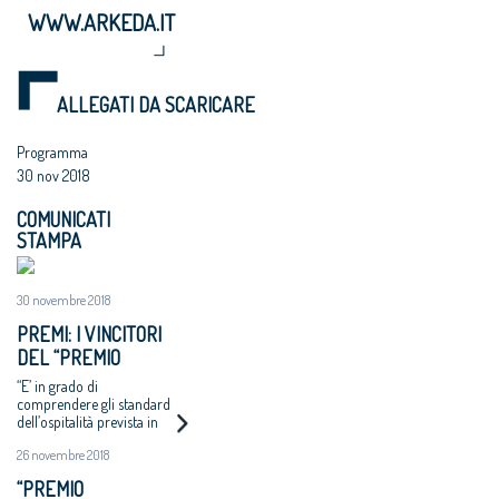
WWW.ARKEDA.IT
ALLEGATI DA SCARICARE
Programma
30 nov 2018
COMUNICATI
STAMPA
30 novembre 2018
PREMI: I VINCITORI
DEL “PREMIO
RAFFAELE SIRICA -
“E’ in grado di
LA VIA DEGLI
comprendere gli standard
dell’ospitalità prevista in
ARCHITETTI”
un corpo circolare
CONSEGNATO ANCHE
26 novembre 2018
“componibile” intorno ad
UN PREMIO SPECIALE
un cammino che può
“PREMIO
traversarlo e penetrarlo
DI