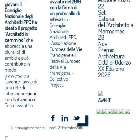
avviato nel 2016
giovani, il
22
con la firma di
Consiglio
Set
un protocollo di
Nazionale degli
Osteria
intesa
tra il
Architetti PPC ha
dell'Architetto a
Consiglio
ideato il progetto
Marmomac
Nazionale
“Architetti in
28
Architetti PPC,
cammino”
che
Nov
l'Associazione
abbraccia una
Premio
Europea delle Vie
pluralità di
Architettura
Francigene e il
ambiti e può
Festival Europeo
Città di Oderzo
contribuire in
della Via
XX Edizione
modo
Francigena -
2026
trasversale a
Collective
favorire l'avvio di
Project.
una rete di
interconnessioni
con Istituzioni ed
AWN.IT
Enti rilevanti in
Ultimo aggiornamento: Lunedì, 12 Novembre 2018