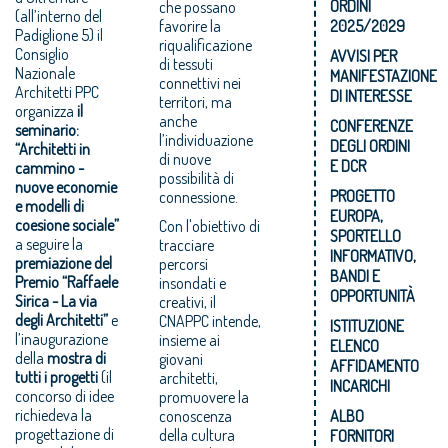
ORDINI
che possano
(all’interno del
2025/2029
favorire la
Padiglione 5) il
riqualificazione
Consiglio
AVVISI PER
di tessuti
Nazionale
MANIFESTAZIONE
connettivi nei
Architetti PPC
DI INTERESSE
territori, ma
organizza
il
anche
CONFERENZE
seminario:
l’individuazione
DEGLI ORDINI
“Architetti in
di nuove
E DCR
cammino -
possibilità di
nuove economie
PROGETTO
connessione.
e modelli di
EUROPA,
coesione sociale”
Con l'obiettivo di
SPORTELLO
a seguire la
tracciare
INFORMATIVO,
premiazione del
percorsi
BANDI E
Premio “Raffaele
insondati e
OPPORTUNITÀ
Sirica - La via
creativi, il
degli Architetti”
e
CNAPPC intende,
ISTITUZIONE
l’inaugurazione
insieme ai
ELENCO
della
mostra di
giovani
AFFIDAMENTO
tutti i progetti
(il
architetti,
INCARICHI
concorso di idee
promuovere la
richiedeva la
ALBO
conoscenza
progettazione di
della cultura
FORNITORI