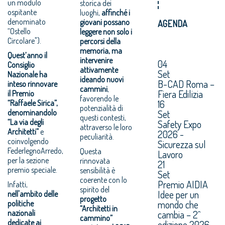
un modulo
storica dei
ospitante
luoghi,
affinché i
denominato
giovani possano
AGENDA
“Ostello
leggere non solo i
Circolare").
percorsi della
memoria, ma
Quest’anno il
intervenire
04
Consiglio
attivamente
Set
Nazionale ha
ideando nuovi
B-CAD Roma –
inteso rinnovare
cammini
,
Fiera Edilizia
il Premio
favorendo le
16
“Raffaele Sirica”,
potenzialità di
Set
denominandolo
questi contesti,
“La via degli
Safety Expo
attraverso le loro
Architetti”
e
2026 -
peculiarità.
coinvolgendo
Sicurezza sul
FederlegnoArredo,
Questa
Lavoro
per la sezione
rinnovata
21
premio speciale.
sensibilità è
Set
coerente con lo
Premio AIDIA
Infatti,
spirito del
Idee per un
nell'ambito delle
progetto
mondo che
politiche
“Architetti in
cambia – 2^
nazionali
cammino”
dedicate ai
edizione 2026.