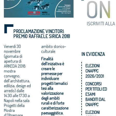
PROCLAMAZIONE VINCITORI:
PREMIO RAFFAELE SIRICA 2018
Venerdì 30
ambito storico-
novembre
culturale.
IN EVIDENZA
(giornata di
Finalità
apertura di
dell’iniziativa è
ELEZIONI
ARKEDA 2018
creare le
CNAPPC
mostra
premesse per
convegno,
2026/2031
individuare
dell’architettura,
progetti tematici
CONCORSI
edilizia, design ed
tesi alla
PER TITOLI ED
arredo) dalle
valorizzazione
ESAMI
14.30 alle 17.30 a
degli ambiti
BANDITI DAL
Napoli nella sala
rurali e di forte
CNAPPC
Progetti della
caratterizzazione
Mostra
ELEZIONI
paesaggistica
,
d’Oltremare