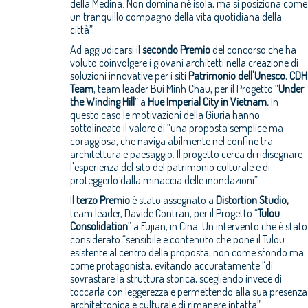
della Medina. Non domina né isola, ma si posiziona come
un tranquillo compagno della vita quotidiana della
città”.
Ad aggiudicarsi il
secondo Premio
del concorso che ha
voluto coinvolgere i giovani architetti nella creazione di
soluzioni innovative per i siti
Patrimonio dell'Unesco
,
CDH
Team
, team leader Bui Minh Chau, per il Progetto “
Under
the Winding Hill
” a
Hue Imperial City in Vietnam.
In
questo caso le motivazioni della Giuria hanno
sottolineato il valore di “una proposta semplice ma
coraggiosa, che naviga abilmente nel confine tra
architettura e paesaggio. Il progetto cerca di ridisegnare
l'esperienza del sito del patrimonio culturale e di
proteggerlo dalla minaccia delle inondazioni”.
Il
terzo Premio
è stato assegnato a
Distortion Studio,
team leader, Davide Contran, per il Progetto “
Tulou
Consolidation
” a Fujian, in Cina. Un intervento che è stato
considerato “sensibile e contenuto che pone il Tulou
esistente al centro della proposta, non come sfondo ma
come protagonista, evitando accuratamente “di
sovrastare la struttura storica, scegliendo invece di
toccarla con leggerezza e permettendo alla sua presenza
architettonica e culturale di rimanere intatta”.