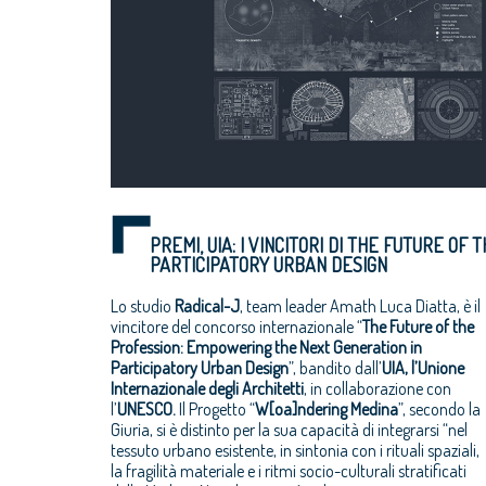
PREMI, UIA: I VINCITORI DI THE FUTURE O
PARTICIPATORY URBAN DESIGN
Lo studio
Radical-J
, team leader Amath Luca Diatta, è il
vincitore del concorso internazionale “
The Future of the
Profession: Empowering the Next Generation in
Participatory Urban Design
”, bandito dall’
UIA, l’Unione
Internazionale degli Architetti
, in collaborazione con
l’
UNESCO.
Il Progetto “
W[oa]ndering Medina
”, secondo la
Giuria, si è distinto per la sua capacità di integrarsi “nel
tessuto urbano esistente, in sintonia con i rituali spaziali,
la fragilità materiale e i ritmi socio-culturali stratificati