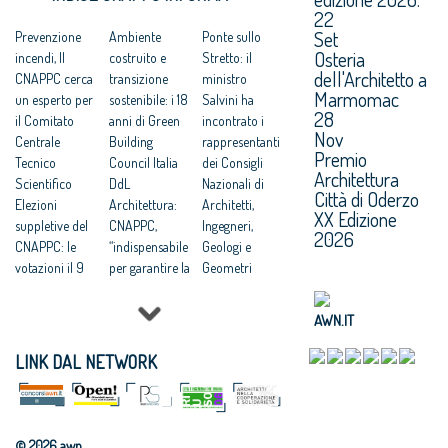
22
Madrid: il
Architetto
Giovane
Set
Cnappc
Prevenzione
italiano 2016
Ambiente
talento 2016
Ponte sullo
Osteria
all’incontro
incendi, Il
del Cna,
costruito e
In Cina
Stretto: il
dell'Architetto a
dell’UNESCO-
CNAPPC cerca
omaggio al
transizione
crescono le
ministro
Marmomac
UIA
un esperto per
design pulito
sostenibile: i 18
prospettive di
Salvini ha
28
Gli architetti
il Comitato
ed elegante
anni di Green
lavoro per
incontrato i
Nov
italiani
Centrale
«made in
Building
architetti
rappresentanti
Premio
all'Italian
Tecnico
Bozen»
Council Italia
italiani
dei Consigli
Architettura
Design Day di
Scientifico
«Architetti
DdL
Nazionali di
Città di Oderzo
Baku
Elezioni
italiani
Architettura:
Architetti,
XX Edizione
suppletive del
dell’anno»:
CNAPPC,
Ingegneri,
2026
CNAPPC: le
vince Werner
“indispensabile
Geologi e
votazioni il 9
Tscholl
per garantire la
Geometri
giugno 2026
qualità”
Dal Brasile alla
Lavori
UIA
Colombia: le
AWN.IT
pubblici:
Architecture &
iniziative
presentata a
Children
internazionali
LINK DAL NETWORK
Bruxelles la
Golden Cubes
del CNAPPC
ricerca
Awards: le
Progettare
CNAPPC
candidature
Accessibile: on
“Dopo il
entro il 2
line il corso di
© 2026 awn