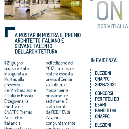
A MOSTAR IN MOSTRA IL PREMIO
ARCHITETTO ITALIANO E
GIOVANE TALENTO
DELL’ARCHITETTURA
IN EVIDENZA
Il 21 giugno
nell’edizione del
scorso è stata
2017. La mostra
ELEZIONI
inaugurata a
resterà esposta
CNAPPC
Mostar, alla
presso il Centar
presenza
za kulturu di
2026/2031
dell’Ambasciatore
Mostar per le
CONCORSI
d’Italia in Bosnia
prossime tre
PER TITOLI ED
Erzegovina, la
settimane. È
ESAMI
mostra del
stata curata
BANDITI DAL
CNAPPC Premio
dall’ICE/ITA di
CNAPPC
Architetto
Zagabria
Italiano e
congiuntamente
ELEZIONI
Giovane Talento
con le università