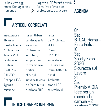
CAPPOCHIN
ARCHITETTI: ACCORDO
Lo ha eletto oggi il
L’Agenzia ICE fornirà attività
NUOVO
ICE-CNAPPC
nuovo Consiglio nella
formative a favore dei
riunione di
professionisti attraverso
AGENDA
PRESIDENTE DEL
insediamento presso
l’organizzazione di incontri di
CONSIGLIO
il Ministero della
carattere specialistico
NAZIONALE
Giustizia. Salvatore La
ARTICOLI CORRELATI
Mendola confermato
04
alla Vicepresidenza;
Fabrizio Pistolesi
Set
Inaugurata a
Italian Urban
Festa
Segretario
B-CAD Roma –
Tbilisi la
Landscapes A
dell’Architetto
Fiera Edilizia
mostra Premio
Zagabria
2016
16
Architettura
Professioni:
Premi
Set
italiana 2018
architetti,
CNAPPC:
Safety Expo
Protocollo
simposio su
superate le
2026 -
d’intesa
formazione e
300 iscrizioni
Sicurezza sul
CNAPPC-
pratica
Premi CNAPPC
Lavoro
CAU/BR
Mirko, il
per gli
21
Cnappc e ICE-
giovane talento
Architetti,
Set
Agenzia:
dell’architettur
scade il 30
Premio AIDIA
missione
a italiana 2016
settembre il
Idee per un
economica a
A Werner
termine per le
mondo che
Baku
Tscholl il
candidature
cambia – 2^
INDICE CNAPPC INFORMA
edizione 2026.
(Azerbaijan)
premio
Premio