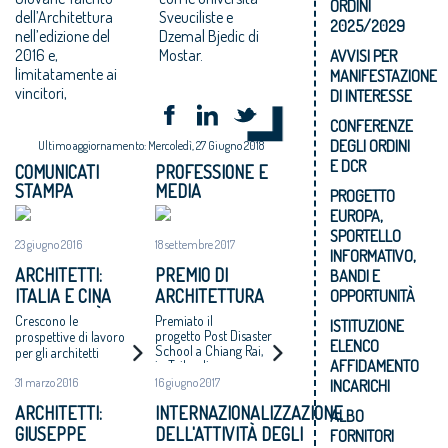
ORDINI
dell’Architettura
Sveuciliste e
2025/2029
nell’edizione del
Dzemal Bjedic di
2016 e,
Mostar.
AVVISI PER
limitatamente ai
MANIFESTAZIONE
vincitori,
DI INTERESSE
CONFERENZE
DEGLI ORDINI
Ultimo aggiornamento: Mercoledì, 27 Giugno 2018
E DCR
COMUNICATI
PROFESSIONE E
STAMPA
MEDIA
PROGETTO
EUROPA,
SPORTELLO
23 giugno 2016
18 settembre 2017
INFORMATIVO,
ARCHITETTI:
PREMIO DI
BANDI E
ITALIA E CINA
ARCHITETTURA
OPPORTUNITÀ
SEMPRE PIÙ
BARBARA
Crescono le
Premiato il
ISTITUZIONE
VICINE
CAPPOCHIN 2017: I
progetto Post Disaster
prospettive di lavoro
ELENCO
School a Chiang Rai,
per gli architetti
PROGETTI
AFFIDAMENTO
in Tailandia,
italiani
VINCITORI
dell’architetto Varavarn
31 marzo 2016
16 giugno 2017
INCARICHI
Varudh (studio Vin
Varavarn Architects)
ARCHITETTI:
INTERNAZIONALIZZAZIONE
ALBO
GIUSEPPE
DELL'ATTIVITÀ DEGLI
FORNITORI