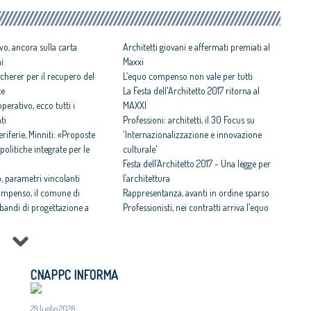
vo, ancora sulla carta
Architetti giovani e affermati premiati al
ni
Maxxi
cherer per il recupero del
L’equo compenso non vale per tutti
te
La Festa dell'Architetto 2017 ritorna al
perativo, ecco tutti i
MAXXI
ti
Professioni: architetti, il 30 Focus su
iferie, Minniti: «Proposte
'Internazionalizzazione e innovazione
politiche integrate per le
culturale'
Festa dell’Architetto 2017 - Una legge per
 parametri vincolanti
l’architettura
ompenso, il comune di
Rappresentanza, avanti in ordine sparso
i bandi di progettazione a
Professionisti, nei contratti arriva l’equo
compenso
 rispettosa dello studio
Equo compenso allargato a tutti i
tti il Premio architetto
professionisti
Periferie, la nuova identità di 10 aree
CNAPPC INFORMA
Architetto italiano e
degradate
 2017
Architetti: 'Comune e Consiglio di Stato,
il CNAPPC ricorre alla
29 luglio 2026
svilito interesse pubblico'