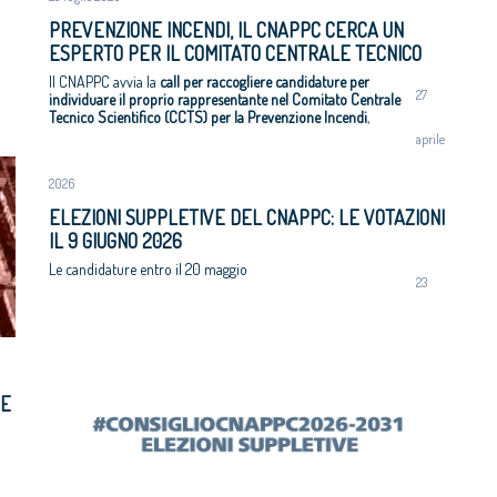
ei Diritti dell’Uomo
PREVENZIONE INCENDI, IL CNAPPC CERCA UN
itetti, focus su
ESPERTO PER IL COMITATO CENTRALE TECNICO
zazione e innovazione
SCIENTIFICO
Il CNAPPC avvia la
call per raccogliere candidature per
27
individuare il proprio rappresentante nel Comitato Centrale
Tecnico Scientifico (CCTS) per la Prevenzione Incendi
,
organismo istituito presso il Ministero dell'Interno (ai sensi
aprile
dell'articolo 3 del D.P.R. 10 giugno 2024, n. 200).
Le candidature dovranno pervenire
entro il
7 settembre 2026
,
2026
corredate di curriculum vitae da inviare all’indirizzo di posta
elettronica
direzione@cnappc.it
.
ELEZIONI SUPPLETIVE DEL CNAPPC: LE VOTAZIONI
IL 9 GIUGNO 2026
Le candidature entro il 20 maggio
23
 E