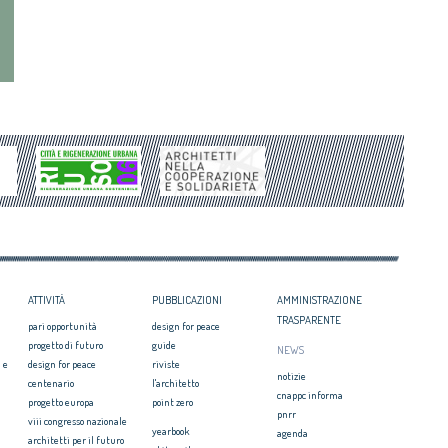
ATTIVITÀ
PUBBLICAZIONI
AMMINISTRAZIONE
TRASPARENTE
pari opportunità
design for peace
progetto di futuro
guide
NEWS
 e
design for peace
riviste
notizie
centenario
l'architetto
cnappc informa
progetto europa
point zero
pnrr
viii congresso nazionale
yearbook
agenda
architetti per il futuro