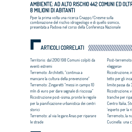
AMBIENTE: AD ALTO RISCHIO 442 COMUNI ED OLT
8 MILIONI DI ABITANTI
Pper la prima volta una ricerca Cnappc/Cresme sulla
combinazione del rischio idrogeologo e di quello sismico,
presentata a Padova nel corso della Conferenza Nazionale
degli Ordini
ARTICOLI CORRELATI
Territorio: dal 2010 198 Comuni colpiti da
Post-terremoto.
eventi estremi
«leggera»
Terremoto: Architetti, “continua a
Ricostruzione, i
mancare la cultura della prevenzione”
tetto per gli inc
Terremoto: Zingaretti “messi in campo 10
limite passa da 
mln di euro per dare segnale di riscossa”
Ricostruzione, v
Ricostruzione post-sisma, pronte le regole
tranche per ripa
per la pianificazione urbanistica dei centri
Centro Italia, 
storici
‘esperto per la 
Terremoto: al via le gare Anas per riparare
Terremoto, la 
le strade
Cucinella: una c