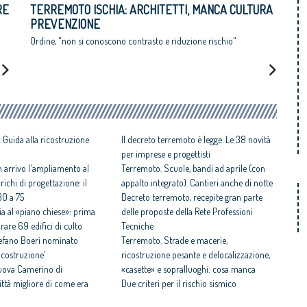
RE
TERREMOTO ISCHIA: ARCHITETTI, MANCA CULTURA
PREVENZIONE
Ordine, "non si conoscono contrasto e riduzione rischio"
 Guida alla ricostruzione
Il decreto terremoto è legge. Le 38 novità
per imprese e progettisti
n arrivo l'ampliamento al
Terremoto. Scuole, bandi ad aprile (con
arichi di progettazione: il
appalto integrato). Cantieri anche di notte
30 a 75
Decreto terremoto, recepite gran parte
ia al «piano chiese»: prima
delle proposte della Rete Professioni
rare 69 edifici di culto
Tecniche
Stefano Boeri nominato
Terremoto. Strade e macerie,
ricostruzione’
ricostruzione pesante e delocalizzazione,
nuova Camerino di
«casette» e sopralluoghi: cosa manca
ittà migliore di come era
Due criteri per il rischio sismico