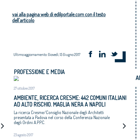
vai alla pagina web di edilportale.com con il testo
dell'articolo
Ultimo aggiornamento: Giovedì, 15 Giugno 2017
PROFESSIONE E MEDIA
A
27 ottobre 2017
AMBIENTE, RICERCA CRESME: 442 COMUNI ITALIANI
AD ALTO RISCHIO. MAGLIA NERA A NAPOLI
La ricerca Cresme/Consiglio Nazionale degli Architetti
presentata a Padova nel corso della Conferenza Nazionale
degli Ordini A.P.P.C.
23 agosto 2017