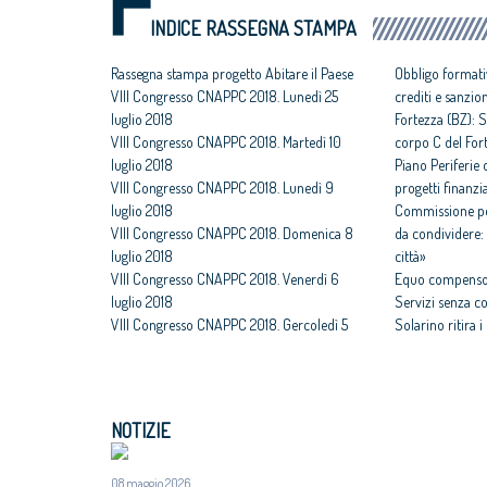
INDICE RASSEGNA STAMPA
Rassegna stampa progetto Abitare il Paese
Obbligo formati
VIII Congresso CNAPPC 2018. Lunedì 25
crediti e sanzio
luglio 2018
Fortezza (BZ): S
VIII Congresso CNAPPC 2018. Martedì 10
corpo C del For
luglio 2018
Piano Periferie o
VIII Congresso CNAPPC 2018. Lunedì 9
progetti finanzia
luglio 2018
Commissione per
VIII Congresso CNAPPC 2018. Domenica 8
da condividere: 
luglio 2018
città»
VIII Congresso CNAPPC 2018. Venerdì 6
Equo compenso,
luglio 2018
Servizi senza c
VIII Congresso CNAPPC 2018. Gercoledì 5
Solarino ritira 
luglio 2018
un euro
VIII Congresso CNAPPC 2018. Mercoledì 4
All'architettura
luglio 2018
caravatti_carava
VIII Congresso CNAPPC 2018. Lunedì 2
italiano
NOTIZIE
luglio 2018
Assegnati premi 
VIII Congresso CNAPPC 2018. Domenica 1
Giovane talento
luglio 2018
08 maggio 2026
Equo compenso, 