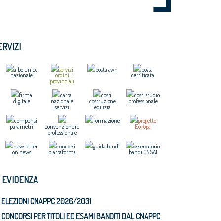
ERVIZI
albo unico
servizi
posta awn
posta
nazionale
ordini
certificata
provinciali
firma
carta
costi
costi studio
digitale
nazionale
costruzione
professionale
servizi
edilizia
compensi
formazione
progetto
parametri
convenzione rc
Europa
professionale
newsletter
concorsi
guida bandi
osservatorio
on news
piattaforma
bandi ONSAI
N EVIDENZA
ELEZIONI CNAPPC 2026/2031
CONCORSI PER TITOLI ED ESAMI BANDITI DAL CNAPPC