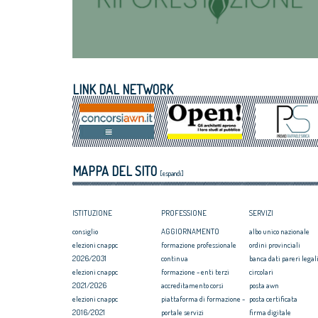
LINK DAL NETWORK
MAPPA DEL SITO
[espandi]
ISTITUZIONE
PROFESSIONE
SERVIZI
consiglio
AGGIORNAMENTO
albo unico nazionale
elezioni cnappc
formazione professionale
ordini provinciali
2026/2031
continua
banca dati pareri legali
elezioni cnappc
formazione - enti terzi
circolari
2021/2026
accreditamento corsi
posta awn
elezioni cnappc
piattaforma di formazione -
posta certificata
2016/2021
portale servizi
firma digitale