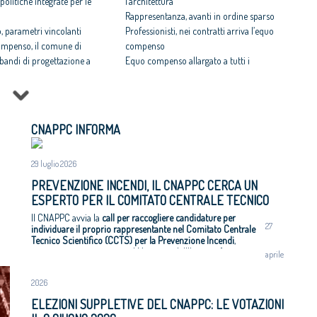
politiche integrate per le
l’architettura
Rappresentanza, avanti in ordine sparso
 parametri vincolanti
Professionisti, nei contratti arriva l’equo
ompenso, il comune di
compenso
i bandi di progettazione a
Equo compenso allargato a tutti i
professionisti
 rispettosa dello studio
Periferie, la nuova identità di 10 aree
tti il Premio architetto
degradate
Architetti: 'Comune e Consiglio di Stato,
CNAPPC INFORMA
Architetto italiano e
svilito interesse pubblico'
 2017
Periferie, tutti i vincitori del concorso Cna-
il CNAPPC ricorre alla
29 luglio 2026
Mibact per riqualificare 10 aree urbane
ei Diritti dell’Uomo
degradate
PREVENZIONE INCENDI, IL CNAPPC CERCA UN
itetti, focus su
ESPERTO PER IL COMITATO CENTRALE TECNICO
zazione e innovazione
SCIENTIFICO
Il CNAPPC avvia la
call per raccogliere candidature per
27
individuare il proprio rappresentante nel Comitato Centrale
Tecnico Scientifico (CCTS) per la Prevenzione Incendi
,
organismo istituito presso il Ministero dell'Interno (ai sensi
aprile
dell'articolo 3 del D.P.R. 10 giugno 2024, n. 200).
Le candidature dovranno pervenire
entro il
7 settembre 2026
,
2026
corredate di curriculum vitae da inviare all’indirizzo di posta
elettronica
direzione@cnappc.it
.
ELEZIONI SUPPLETIVE DEL CNAPPC: LE VOTAZIONI