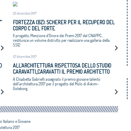
20 dicembre 2017
”
FORTEZZA (BZ): SCHERER PER IL RECUPERO DEL
CORPO C DEL FORTE
Il progetto, Menzione d’Onore dei Premi 2017 del CNAPPC,
restituisce un volume distrutto per realizzare una galleria della
SS12
07 dicembre 2017
O
ALL'ARCHITETTURA RISPETTOSA DELLO STUDIO
CARAVATTI_CARAVATTI IL PREMIO ARCHITETTO
ITALIANO
A Elisabetta Gabrielli assegnato il premio giovane talento
dell'architettura 2017 per il progetto del Molo di Askim-
Goteborg
o Italiano e Giovane
hitettura 2017