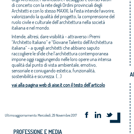
di concerto con la rete degli Ordini provinciali degli
Architetti e con lo stesso MAXXI, la Festa intende favorire,
valorizzando la qualità del progetto, la comprensione del
ruolo civile e culturale dell’architettura nella società
italiana e nel mondo.
Intende, altresì, dare visibilità - attraverso i Premi
“Architetto Italiano” e “Giovane Talento dell’Architettura
italiana” - a quegli architetti che abbiano saputo
raccogliere le sfide che l’architettura contemporanea
impone oggi raggiungendo nelle loro opere una intensa
qualità dal punto di vista ambientale, emotivo,
sensoriale e coniugando estetica, funzionalità,
A
sostenibilità e sicurezza. (...)
vai alla pagina web di aise.it con il testo dell'articolo
Ultimo aggiornamento: Mercoledì, 29 Novembre 2017
PROFESSIONE E MEDIA