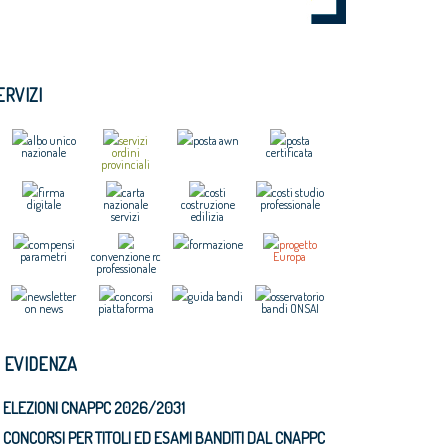
ERVIZI
albo unico
servizi
posta awn
posta
nazionale
ordini
certificata
provinciali
firma
carta
costi
costi studio
digitale
nazionale
costruzione
professionale
servizi
edilizia
compensi
formazione
progetto
parametri
convenzione rc
Europa
professionale
newsletter
concorsi
guida bandi
osservatorio
on news
piattaforma
bandi ONSAI
N EVIDENZA
ELEZIONI CNAPPC 2026/2031
CONCORSI PER TITOLI ED ESAMI BANDITI DAL CNAPPC