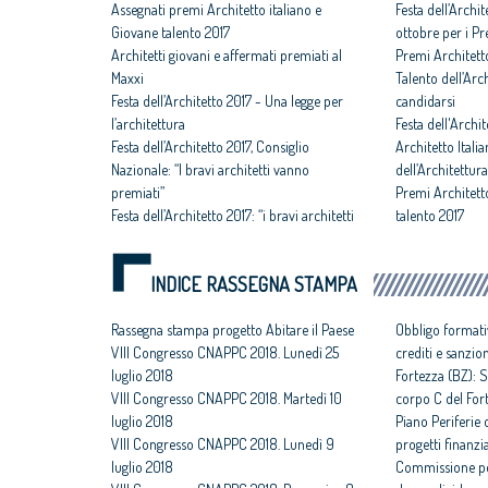
Assegnati premi Architetto italiano e
Festa dell’Archit
Giovane talento 2017
ottobre per i P
Architetti giovani e affermati premiati al
Premi Architett
Maxxi
Talento dell’Arc
Festa dell’Architetto 2017 - Una legge per
candidarsi
l’architettura
Festa dell'Archit
Festa dell’Architetto 2017, Consiglio
Architetto Itali
Nazionale: “I bravi architetti vanno
dell’Architettur
premiati”
Premi Architett
Festa dell’Architetto 2017: “i bravi architetti
talento 2017
vanno premiati”
INDICE RASSEGNA STAMPA
Rassegna stampa progetto Abitare il Paese
Obbligo formati
VIII Congresso CNAPPC 2018. Lunedì 25
crediti e sanzio
luglio 2018
Fortezza (BZ): S
VIII Congresso CNAPPC 2018. Martedì 10
corpo C del For
luglio 2018
Piano Periferie o
VIII Congresso CNAPPC 2018. Lunedì 9
progetti finanzia
luglio 2018
Commissione per