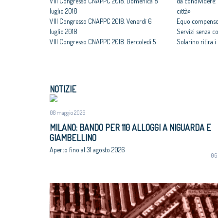
VIII Congresso CNAPPC 2018. Domenica 8
da condividere: 
luglio 2018
città»
VIII Congresso CNAPPC 2018. Venerdì 6
Equo compenso,
luglio 2018
Servizi senza c
VIII Congresso CNAPPC 2018. Gercoledì 5
Solarino ritira 
luglio 2018
un euro
VIII Congresso CNAPPC 2018. Mercoledì 4
All'architettura
luglio 2018
caravatti_carava
VIII Congresso CNAPPC 2018. Lunedì 2
italiano
NOTIZIE
luglio 2018
Assegnati premi 
VIII Congresso CNAPPC 2018. Domenica 1
Giovane talento
luglio 2018
08 maggio 2026
Equo compenso, 
Corte Europea d
MILANO: BANDO PER 110 ALLOGGI A NIGUARDA E
Professioni: arch
GIAMBELLINO
internazionaliz
Aperto fino al 31 agosto 2026
06