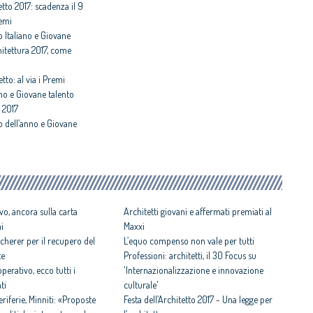
etto 2017: scadenza il 9
remi
o Italiano e Giovane
hitettura 2017, come
etto: al via i Premi
ano e Giovane talento
a 2017
o dell’anno e Giovane
vo, ancora sulla carta
Architetti giovani e affermati premiati al
ni
Maxxi
cherer per il recupero del
L’equo compenso non vale per tutti
te
Professioni: architetti, il 30 Focus su
perativo, ecco tutti i
'Internazionalizzazione e innovazione
ti
culturale'
iferie, Minniti: «Proposte
Festa dell’Architetto 2017 - Una legge per