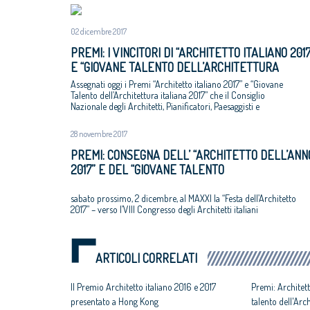
02 dicembre 2017
PREMI: I VINCITORI DI “ARCHITETTO ITALIANO 2017
E “GIOVANE TALENTO DELL’ARCHITETTURA
ITALIANA 2017”
Assegnati oggi i Premi “Architetto italiano 2017” e “Giovane
Talento dell’Architettura italiana 2017” che il Consiglio
Nazionale degli Architetti, Pianificatori, Paesaggisti e
Conservatori ha bandito, con la rete degli Ordini provinciali e
con il MAXXI
28 novembre 2017
PREMI: CONSEGNA DELL’ “ARCHITETTO DELL’ANN
2017” E DEL “GIOVANE TALENTO
DELL’ARCHITETTURA ITALIANA 2017”
sabato prossimo, 2 dicembre, al MAXXI la “Festa dell’Architetto
2017” – verso l’VIII Congresso degli Architetti italiani
ARTICOLI CORRELATI
Il Premio Architetto italiano 2016 e 2017
Premi: Architett
presentato a Hong Kong
talento dell'Arc