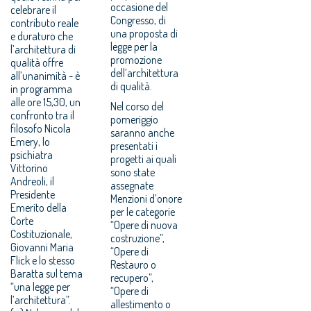
occasione del
celebrare il
Congresso, di
contributo reale
una proposta di
e duraturo che
legge per la
l’architettura di
promozione
qualità offre
dell’architettura
all’unanimità - è
di qualità.
in programma
alle ore 15,30, un
Nel corso del
confronto tra il
pomeriggio
filosofo Nicola
saranno anche
Emery, lo
presentati i
psichiatra
progetti ai quali
Vittorino
sono state
Andreoli, il
assegnate
Presidente
Menzioni d’onore
Emerito della
per le categorie
Corte
“Opere di nuova
Costituzionale,
costruzione”,
Giovanni Maria
“Opere di
Flick e lo stesso
Restauro o
Baratta sul tema
recupero”,
“una legge per
“Opere di
l’architettura”.
allestimento o