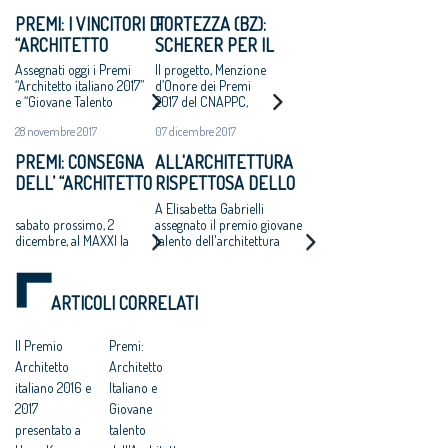
PREMI: I VINCITORI DI
FORTEZZA (BZ):
“ARCHITETTO
SCHERER PER IL
ITALIANO 2017” E
RECUPERO DEL
Assegnati oggi i Premi
Il progetto, Menzione
“GIOVANE TALENTO
CORPO C DEL
“Architetto italiano 2017”
d’Onore dei Premi
e “Giovane Talento
2017 del CNAPPC,
DELL’ARCHITETTURA
FORTE
dell’Architettura italiana
restituisce un volume
ITALIANA 2017”
28 novembre 2017
07 dicembre 2017
2017” che il Consiglio
distrutto per
Nazionale degli Architetti,
realizzare una galleria
PREMI: CONSEGNA
ALL'ARCHITETTURA
Pianificatori, Paesaggisti e
della SS12
DELL’ “ARCHITETTO
RISPETTOSA DELLO
Conservatori ha bandito,
con la rete degli Ordini
DELL’ANNO 2017” E
STUDIO
A Elisabetta Gabrielli
provinciali e con il MAXXI
DEL “GIOVANE
CARAVATTI_CARAVATTI
sabato prossimo, 2
assegnato il premio giovane
dicembre, al MAXXI la
talento dell'architettura
TALENTO
IL PREMIO
“Festa dell’Architetto
2017 per il progetto del
DELL’ARCHITETTURA
ARCHITETTO ITALIANO
2017” – verso l’VIII
Molo di Askim-Goteborg
ITALIANA 2017”
Congresso degli
ARTICOLI CORRELATI
Architetti italiani
Il Premio
Premi:
Architetto
Architetto
italiano 2016 e
Italiano e
2017
Giovane
presentato a
talento