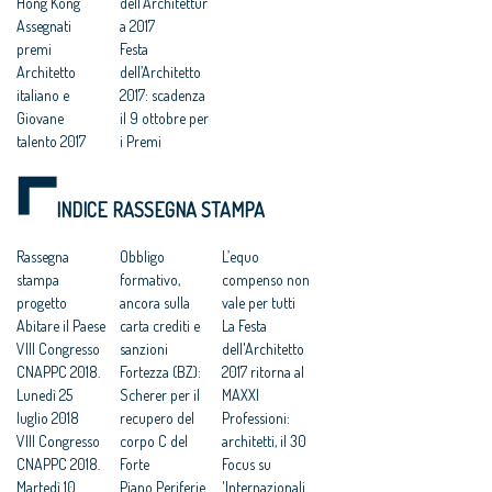
Hong Kong
dell'Architettur
Assegnati
a 2017
premi
Festa
Architetto
dell’Architetto
italiano e
2017: scadenza
Giovane
il 9 ottobre per
talento 2017
i Premi
La Festa
Premi
dell'Architetto
Architetto
INDICE RASSEGNA STAMPA
2017 ritorna al
Italiano e
MAXXI
Giovane
Festa
Rassegna
Talento
Obbligo
L’equo
dell’Architetto
stampa
dell’Architettur
formativo,
compenso non
2017 - Una
progetto
a 2017, come
ancora sulla
vale per tutti
legge per
Abitare il Paese
candidarsi
carta crediti e
La Festa
l’architettura
VIII Congresso
Festa
sanzioni
dell'Architetto
Festa
CNAPPC 2018.
dell'Architetto:
Fortezza (BZ):
2017 ritorna al
dell’Architetto
Lunedì 25
al via i Premi
Scherer per il
MAXXI
2017, Consiglio
luglio 2018
Architetto
recupero del
Professioni:
Nazionale: “I
VIII Congresso
Italiano e
corpo C del
architetti, il 30
bravi architetti
CNAPPC 2018.
Giovane
Forte
Focus su
vanno
Martedì 10
talento
Piano Periferie
'Internazionali