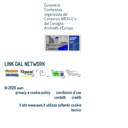
Professioni:
BRUXELLES LA
Durante la
architetti,
RICERCA CNAPPC
Conferenza
focus su
organizzata dal
“DOPO IL
internazionaliz
Consorzio ARCH-E e
PROGETTO”
dal Consiglio
zazione e
Architetti d’Europa
innovazione
LINK DAL NETWORK
© 2026 awn
privacy e cookie policy
condizioni d'uso
contatti
crediti
il sito www.awn.it utilizza soltanto cookie
tecnici