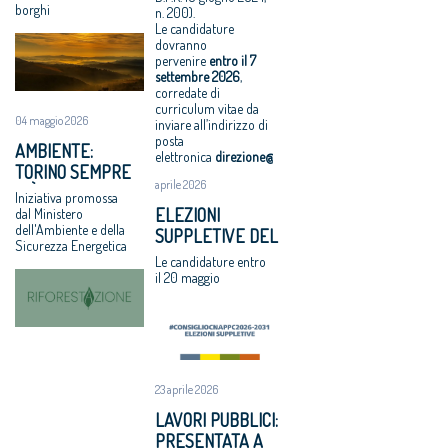
OFFIDA L’11 E IL 12
borghi
VIII Congresso
a un euro
di 10 aree
n. 200).
GIUGNO
Le candidature
CNAPPC 2018.
All'architettura
degradate
dovranno
Lunedì 2 luglio
rispettosa dello
Architetti:
pervenire
entro il
7
2018
studio
'Comune e
settembre 2026
,
corredate di
VIII Congresso
caravatti_carav
Consiglio di
curriculum vitae da
CNAPPC 2018.
atti il Premio
Stato, svilito
04 maggio 2026
inviare all’indirizzo di
Domenica 1
architetto
interesse
posta
AMBIENTE:
luglio 2018
italiano
pubblico'
elettronica
direzione@cnappc.it
.
TORINO SEMPRE
Assegnati
Periferie, tutti i
aprile 2026
PIÙ GREEN CON
Iniziativa promossa
premi
vincitori del
“RIFORESTAZIONE”
ELEZIONI
dal Ministero
Architetto
concorso Cna-
dell'Ambiente e della
SUPPLETIVE DEL
italiano e
Mibact per
Sicurezza Energetica
CNAPPC: LE
Giovane
riqualificare 10
Le candidature entro
VOTAZIONI IL 9
il 20 maggio
talento 2017
aree urbane
GIUGNO 2026
Equo
degradate
compenso, il
CNAPPC
ricorre alla
Corte Europea
23 aprile 2026
dei Diritti
LAVORI PUBBLICI:
dell’Uomo
PRESENTATA A