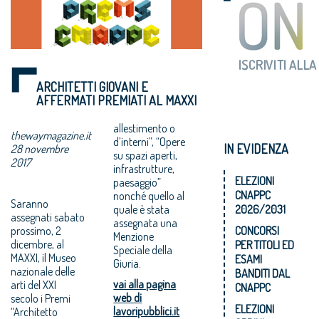
ARCHITETTI GIOVANI E
AFFERMATI PREMIATI AL MAXXI
allestimento o
thewaymagazine.it
d’interni”, “Opere
IN EVIDENZA
28 novembre
su spazi aperti,
2017
infrastrutture,
ELEZIONI
paesaggio”
CNAPPC
nonché quello al
Saranno
quale è stata
2026/2031
assegnati sabato
assegnata una
prossimo, 2
CONCORSI
Menzione
dicembre, al
PER TITOLI ED
Speciale della
MAXXI, il Museo
ESAMI
Giuria.
nazionale delle
BANDITI DAL
vai alla pagina
arti del XXI
CNAPPC
web di
secolo i Premi
ELEZIONI
lavoripubblici.it
“Architetto