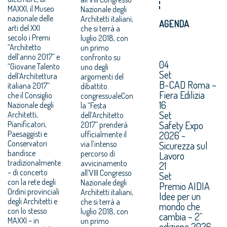
MAXXI, il Museo
Nazionale degli
nazionale delle
Architetti italiani,
AGENDA
arti del XXI
che si terrà a
secolo i Premi
luglio 2018, con
“Architetto
un primo
dell’anno 2017” e
confronto su
04
“Giovane Talento
uno degli
Set
dell’Architettura
argomenti del
B-CAD Roma –
italiana 2017”
dibattito
Fiera Edilizia
che il Consiglio
congressualeCon
16
Nazionale degli
la “Festa
Set
Architetti,
dell’Architetto
Safety Expo
Pianificatori,
2017” prenderà
Paesaggisti e
2026 -
ufficialmente il
Conservatori
via l’intenso
Sicurezza sul
bandisce
percorso di
Lavoro
tradizionalmente
avvicinamento
21
– di concerto
all’VIII Congresso
Set
con la rete degli
Nazionale degli
Premio AIDIA
Ordini provinciali
Architetti italiani,
Idee per un
degli Architetti e
che si terrà a
mondo che
con lo stesso
luglio 2018, con
cambia – 2^
MAXXI – in
un primo
edizione 2026.