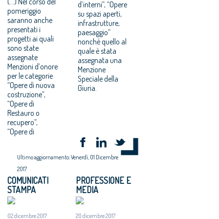
(...) Nel corso del
d’interni”, “Opere
pomeriggio
su spazi aperti,
saranno anche
infrastrutture,
presentati i
paesaggio”
progetti ai quali
nonché quello al
sono state
quale è stata
assegnate
assegnata una
Menzioni d’onore
Menzione
per le categorie
Speciale della
“Opere di nuova
Giuria.
costruzione”,
“Opere di
Restauro o
recupero”,
“Opere di
Ultimo aggiornamento: Venerdì, 01 Dicembre
2017
COMUNICATI
PROFESSIONE E
STAMPA
MEDIA
02 dicembre 2017
20 dicembre 2017