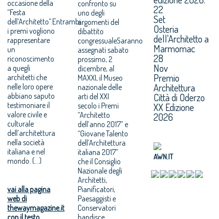
occasione della
confronto su
22
“Festa
uno degli
Set
dell’Architetto”.Entrambi
argomenti del
Osteria
i premi vogliono
dibattito
dell'Architetto a
rappresentare
congressualeSaranno
Marmomac
un
assegnati sabato
28
riconoscimento
prossimo, 2
Nov
a quegli
dicembre, al
Premio
architetti che
MAXXI, il Museo
Architettura
nelle loro opere
nazionale delle
abbiano saputo
Città di Oderzo
arti del XXI
testimoniare il
secolo i Premi
XX Edizione
valore civile e
“Architetto
2026
culturale
dell’anno 2017” e
dell’architettura
“Giovane Talento
nella società
dell’Architettura
italiana e nel
italiana 2017”
AWN.IT
mondo. (...)
che il Consiglio
Nazionale degli
Architetti,
vai alla pagina
Pianificatori,
web di
Paesaggisti e
thewaymagazine.it
Conservatori
con il testo
bandisce