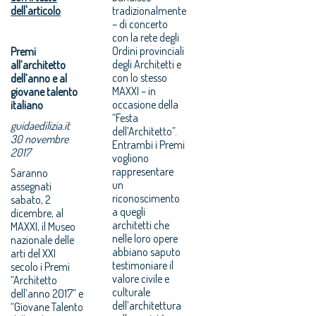
dell'articolo
tradizionalmente
– di concerto
con la rete degli
Ordini provinciali
Premi
degli Architetti e
all’architetto
con lo stesso
dell’anno e al
MAXXI – in
giovane talento
occasione della
italiano
“Festa
guidaedilizia.it
dell’Architetto”.
30 novembre
Entrambi i Premi
2017
vogliono
rappresentare
Saranno
un
assegnati
riconoscimento
sabato, 2
a quegli
dicembre, al
architetti che
MAXXI, il Museo
nelle loro opere
nazionale delle
abbiano saputo
arti del XXI
testimoniare il
secolo i Premi
valore civile e
“Architetto
culturale
dell’anno 2017” e
dell’architettura
“Giovane Talento