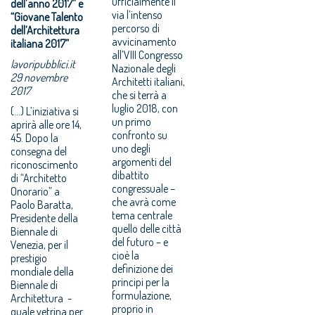
ufficialmente il
dell’anno 2017” e
via l’intenso
“Giovane Talento
percorso di
dell’Architettura
avvicinamento
italiana 2017”
all’VIII Congresso
lavoripubblici.it
Nazionale degli
29 novembre
Architetti italiani,
2017
che si terrà a
luglio 2018, con
(...) L’iniziativa si
un primo
aprirà alle ore 14,
confronto su
45. Dopo la
uno degli
consegna del
argomenti del
riconoscimento
dibattito
di “Architetto
congressuale –
Onorario” a
che avrà come
Paolo Baratta,
tema centrale
Presidente della
quello delle città
Biennale di
del futuro – e
Venezia, per il
cioè la
prestigio
definizione dei
mondiale della
principi per la
Biennale di
formulazione,
Architettura -
proprio in
quale vetrina per