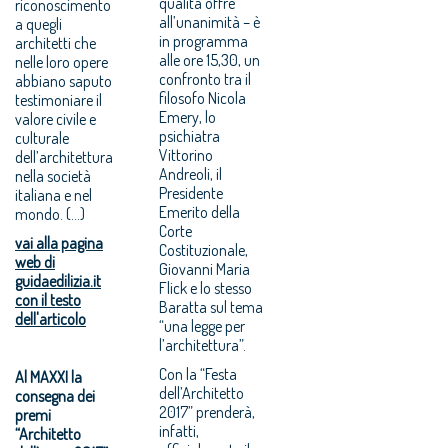
qualità offre
riconoscimento
all’unanimità – è
a quegli
in programma
architetti che
alle ore 15,30, un
nelle loro opere
confronto tra il
abbiano saputo
filosofo Nicola
testimoniare il
Emery, lo
valore civile e
psichiatra
culturale
Vittorino
dell’architettura
Andreoli, il
nella società
Presidente
italiana e nel
Emerito della
mondo. (...)
Corte
vai alla pagina
Costituzionale,
web di
Giovanni Maria
guidaedilizia.it
Flick e lo stesso
con il testo
Baratta sul tema
dell'articolo
“una legge per
l’architettura”.
Con la “Festa
Al MAXXI la
dell’Architetto
consegna dei
2017” prenderà,
premi
infatti,
“Architetto