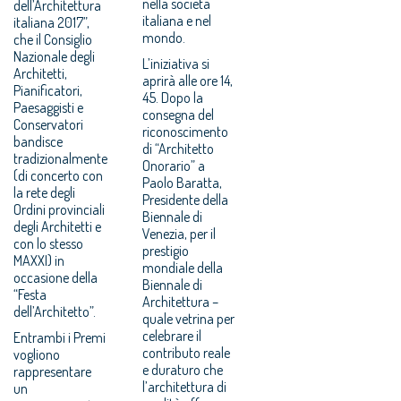
nella società
dell’Architettura
italiana e nel
italiana 2017”,
mondo.
che il Consiglio
Nazionale degli
L’iniziativa si
Architetti,
aprirà alle ore 14,
Pianificatori,
45. Dopo la
Paesaggisti e
consegna del
Conservatori
riconoscimento
bandisce
di “Architetto
tradizionalmente
Onorario” a
(di concerto con
Paolo Baratta,
la rete degli
Presidente della
Ordini provinciali
Biennale di
degli Architetti e
Venezia, per il
con lo stesso
prestigio
MAXXI) in
mondiale della
occasione della
Biennale di
“Festa
Architettura –
dell’Architetto”.
quale vetrina per
celebrare il
Entrambi i Premi
contributo reale
vogliono
e duraturo che
rappresentare
l’architettura di
un