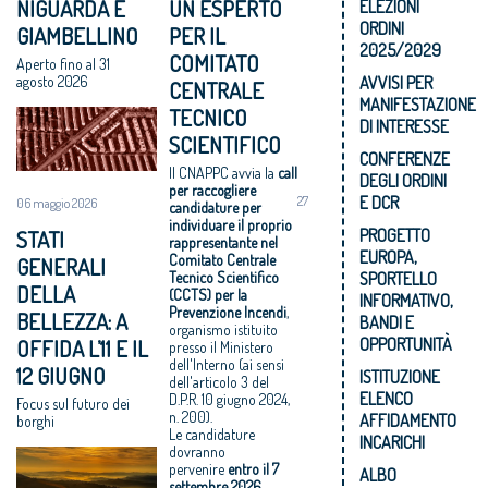
NIGUARDA E
UN ESPERTO
ELEZIONI
ORDINI
GIAMBELLINO
PER IL
2025/2029
COMITATO
Aperto fino al 31
AVVISI PER
agosto 2026
CENTRALE
MANIFESTAZIONE
TECNICO
DI INTERESSE
SCIENTIFICO
CONFERENZE
Il CNAPPC avvia la
call
DEGLI ORDINI
per raccogliere
E DCR
27
06 maggio 2026
candidature per
individuare il proprio
STATI
PROGETTO
rappresentante nel
EUROPA,
Comitato Centrale
GENERALI
SPORTELLO
Tecnico Scientifico
DELLA
(CCTS) per la
INFORMATIVO,
Prevenzione Incendi
,
BELLEZZA: A
BANDI E
organismo istituito
OFFIDA L’11 E IL
OPPORTUNITÀ
presso il Ministero
dell'Interno (ai sensi
12 GIUGNO
ISTITUZIONE
dell'articolo 3 del
ELENCO
D.P.R. 10 giugno 2024,
Focus sul futuro dei
n. 200).
AFFIDAMENTO
borghi
Le candidature
INCARICHI
dovranno
pervenire
entro il
7
ALBO
settembre 2026
,