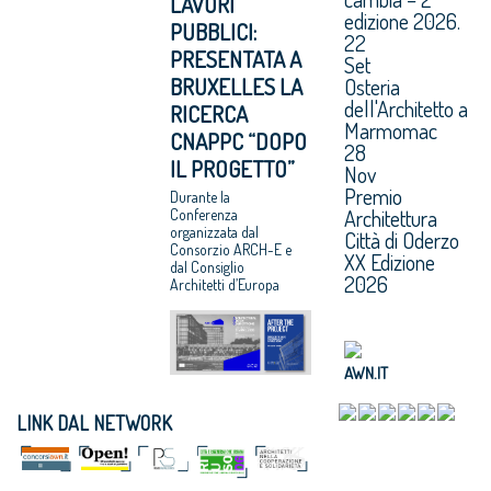
LAVORI
edizione 2026.
PUBBLICI:
22
PRESENTATA A
Set
BRUXELLES LA
Osteria
dell'Architetto a
RICERCA
Marmomac
CNAPPC “DOPO
28
IL PROGETTO”
Nov
Premio
Durante la
Architettura
Conferenza
organizzata dal
Città di Oderzo
Consorzio ARCH-E e
XX Edizione
dal Consiglio
2026
Architetti d’Europa
AWN.IT
LINK DAL NETWORK