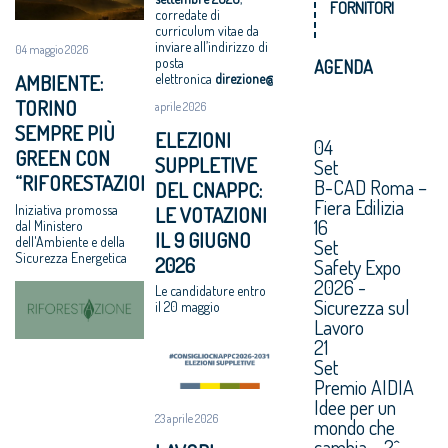
FORNITORI
corredate di
curriculum vitae da
inviare all’indirizzo di
04 maggio 2026
posta
AGENDA
AMBIENTE:
elettronica
direzione@cnappc.it
.
TORINO
aprile 2026
SEMPRE PIÙ
ELEZIONI
04
GREEN CON
SUPPLETIVE
Set
“RIFORESTAZIONE”
B-CAD Roma –
DEL CNAPPC:
Fiera Edilizia
Iniziativa promossa
LE VOTAZIONI
16
dal Ministero
IL 9 GIUGNO
dell'Ambiente e della
Set
Sicurezza Energetica
2026
Safety Expo
2026 -
Le candidature entro
Sicurezza sul
il 20 maggio
Lavoro
21
Set
Premio AIDIA
Idee per un
23 aprile 2026
mondo che
cambia – 2^