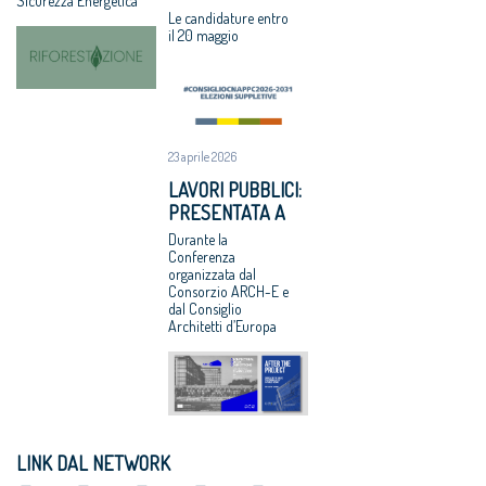
Sicurezza Energetica
CNAPPC: LE
ricorre alla
riqualificare 10
Le candidature entro
VOTAZIONI IL 9
il 20 maggio
Corte Europea
aree urbane
GIUGNO 2026
dei Diritti
degradate
dell’Uomo
Professioni:
architetti,
focus su
23 aprile 2026
internazionaliz
LAVORI PUBBLICI:
zazione e
PRESENTATA A
innovazione
BRUXELLES LA
Durante la
Architetti
RICERCA CNAPPC
Conferenza
giovani e
organizzata dal
“DOPO IL
affermati
Consorzio ARCH-E e
PROGETTO”
dal Consiglio
premiati al
Architetti d’Europa
Maxxi
LINK DAL NETWORK