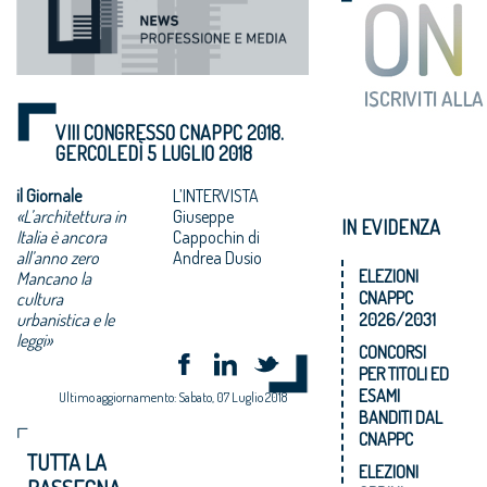
VIII CONGRESSO CNAPPC 2018.
GERCOLEDÌ 5 LUGLIO 2018
il Giornale
L’INTERVISTA
«L’architettura in
Giuseppe
IN EVIDENZA
Italia è ancora
Cappochin di
all’anno zero
Andrea Dusio
ELEZIONI
Mancano la
CNAPPC
cultura
urbanistica e le
2026/2031
leggi»
CONCORSI
PER TITOLI ED
ESAMI
Ultimo aggiornamento: Sabato, 07 Luglio 2018
BANDITI DAL
CNAPPC
TUTTA LA
ELEZIONI