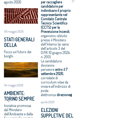
Venerdì 6
compenso, il
“sostituire le
Professionisti,
27
GIAMBELLINO
UN ESPERTO PER
agosto 2026
per raccogliere
luglio 2018
comune di
città della
nei contratti
candidature per
IL COMITATO
individuare il proprio
VIII Congresso
Solarino ritira i
rendita
arriva l’equo
CENTRALE
rappresentante nel
CNAPPC 2018.
bandi di
fondiaria con
compenso
TECNICO
Comitato Centrale
Mercoledì 4
progettazione
quelle della
Equo
Tecnico Scientifico
SCIENTIFICO
(CCTS) per la
luglio 2018
a un euro
redditività
compenso
Prevenzione Incendi
,
06 maggio 2026
VIII Congresso
All'architettura
sociale ed
allargato a tutti
organismo istituito
STATI GENERALI
CNAPPC 2018.
rispettosa dello
economica”
i professionisti
presso il Ministero
dell'Interno (ai sensi
DELLA
Lunedì 2 luglio
studio
Periferie, la
dell'articolo 3 del
BELLEZZA: A
2018
caravatti_carav
nuova identità
Focus sul futuro dei
D.P.R. 10 giugno 2024,
OFFIDA L’11 E IL 12
borghi
VIII Congresso
atti il Premio
di 10 aree
n. 200).
GIUGNO
Le candidature
CNAPPC 2018.
architetto
degradate
dovranno
Domenica 1
italiano
Architetti:
pervenire
entro il
7
luglio 2018
Assegnati
'Comune e
settembre 2026
,
corredate di
Obbligo
premi
Consiglio di
curriculum vitae da
formativo,
Architetto
Stato, svilito
04 maggio 2026
inviare all’indirizzo di
ancora sulla
italiano e
interesse
posta
AMBIENTE:
carta crediti e
Giovane
pubblico'
elettronica
direzione@cnappc.it
.
TORINO SEMPRE
sanzioni
talento 2017
Periferie, tutti i
aprile 2026
PIÙ GREEN CON
Iniziativa promossa
Equo
vincitori del
“RIFORESTAZIONE”
ELEZIONI
dal Ministero
compenso, il
concorso Cna-
dell'Ambiente e della
SUPPLETIVE DEL
CNAPPC
Mibact per