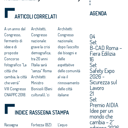
DISEGNARE LO
ESPANSIONI
Paesaggisti e
SVILUPPO
Conservatori –
INCONTROLLATE
ECONOMICO E
CNAPPC
AGENDA
E AL CONSUMO DI
ARTICOLI CORRELATI
SOCIALE DEL
SUOLO”
PAESE
A un anno dal
Architetti,
Architetti:
Congresso,
Congresso
Congresso
04
Set
fermento di
nazionale:
nazionale;
B-CAD Roma –
idee e di
grave la crisi
dopo l’ascolto
Fiera Edilizia
proposte
demografica;
dei bisogni e
16
Concorso
tra 20 anni
delle
Set
fotografico “La
l’Italia sarà
aspettative
Safety Expo
città che
“senza” Roma
delle comunità
2026 -
cambia, la città
Architetti:
al via il
Sicurezza sul
che verrà”
Ministro
rinnovamento
Lavoro
VIII Congresso
Bonisoli (Beni
delle città
21
CNAPPC 2018.
culturali), ‘ci
italiane
Set
Lunedì 9 luglio
faremo carico
VIII Congresso
Premio AIDIA
2018
di predisporre
CNAPPC 2018.
Idee per un
INDICE RASSEGNA STAMPA
VIII Congresso
norme per lo
Lunedì 2 luglio
mondo che
CNAPPC 2018.
sviluppo della
2018
cambia – 2^
Domenica 8
Rassegna
professione’.
Fortezza (BZ):
VIII Congresso
L’equo
edizione 2026.