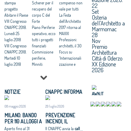
luglio 2018
stampa
VIII Congresso
Scherer per il
CNAPPC 2018.
compenso non
22
Votazioni VIII
progetto
CNAPPC 2018.
recupero del
Domenica 1
vale per tutti
Set
Congresso
Abitare il Paese
Venerdì 6
corpo C del
luglio 2018
La Festa
Osteria
2018
VIII Congresso
luglio 2018
Forte
Architetti:VIII
dell'Architetto
dell'Architetto a
CNAPPC 2018.
Architetti:
Piano Periferie
Congresso
2017 ritorna al
Marmomac
28
Lunedì 25
Cappochin, “il
operativo, ecco
nazionale,
MAXXI
Nov
luglio 2018
Governo
tutti i progetti
attesi 3mila
Professioni:
Premio
VIII Congresso
realizzi subito
finanziati
delegati in
architetti, il 30
Architettura
CNAPPC 2018.
un ‘Piano
Commissione
rappresentanz
Focus su
Città di Oderzo
Martedì 10
d’Azione
periferie,
a dei 155mila
'Internazionali
XX Edizione
luglio 2018
Nazionale per
Minniti:
iscritti -
zzazione e
2026
VIII Congresso
le città
«Proposte da
Cappochin “dal
innovazione
CNAPPC 2018.
sostenibili”
condividere:
Congresso una
culturale'
Lunedì 9 luglio
VIII Congresso
politiche
grande
Festa
2018
CNAPPC 2018.
integrate per le
proposta al
dell’Architetto
NOTIZIE
CNAPPC INFORMA
AWN.IT
VIII Congresso
Mercoledì 4
città»
Paese per le
2017 - Una
CNAPPC 2018.
luglio 2018
Equo
nuove città
legge per
08 maggio 2026
29 luglio 2026
Domenica 8
compenso,
Congresso
l’architettura
luglio 2018
parametri
Nazionale
Rappresentanz
MILANO: BANDO
PREVENZIONE
VIII Congresso
vincolanti
Architetti:
a, avanti in
PER 110 ALLOGGI A
INCENDI, IL
CNAPPC 2018.
Servizi senza
Cappochin
ordine sparso
NIGUARDA E
CNAPPC CERCA
Aperto fino al 31
Il CNAPPC avvia la
call