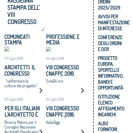
RASSEGNA
ORDINI
STAMPA DELL'
2025/2029
VIII
AVVISI PER
CONGRESSO
MANIFESTAZIONE
DI INTERESSE
COMUNICATI
PROFESSIONE E
CONFERENZE
STAMPA
MEDIA
DEGLI ORDINI
E DCR
PROGETTO
07 luglio 2018
24 luglio 2018
EUROPA,
ARCHITETTI: IL
VIII CONGRESSO
SPORTELLO
CONGRESSO
CNAPPC 2018.
INFORMATIVO,
NAZIONALE
LUNEDÌ 25 LUGLIO
“riaffermare la
Sole24 ore
BANDI E
APPROVA UN
2018
cultura del progetto”
OPPORTUNITÀ
MANIFESTO: “SI
ISTITUZIONE
ADOTTI UN
07 luglio 2018
10 luglio 2018
ELENCO
PROGRAMMA
PER GLI ITALIANI
VIII CONGRESSO
AFFIDAMENTO
NAZIONALE DI
L’ARCHITETTO È
CNAPPC 2018.
INCARICHI
RIGENERAZIONE
UNA FIGURA
MARTEDÌ 10
Ricerca Makno per il
ItaliaOggi
URBANE,
ALBO
CRUCIALE PER
LUGLIO 2018
Consiglio Nazionale
ALTERNATIVA A
FORNITORI
Architetti Pianificatori