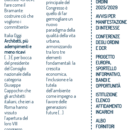
ORDINI
principale del
fare come il
2025/2029
Congresso è
Bramante:
quello di far
costruire ciò che
AVVISI PER
germogliare un
vogliono i
MANIFESTAZIONE
nuovo
committenti»
DI INTERESSE
paradigma della
Italia Oggi
qualità della vita
CONFERENZE
Architetti, più
urbana,
DEGLI ORDINI
adempimenti e
armonizzando
E DCR
meno ricavi
tra loro tre
PROGETTO
[…] È per bocca
elementi
EUROPA,
del presidente
fondamentali: la
del Consiglio
crescita
SPORTELLO
nazionale della
economica,
INFORMATIVO,
categoria
l’inclusione e la
BANDI E
Giuseppe
tutela
OPPORTUNITÀ
Cappochin che
dell’ambiente
ISTITUZIONE
gli architetti
come impegno a
ELENCO
italiani, che ieri a
favore delle
AFFIDAMENTO
Roma hanno
generazioni
INCARICHI
vissuto
future […]
l’apertura del
ALBO
loro VIII
FORNITORI
congresso