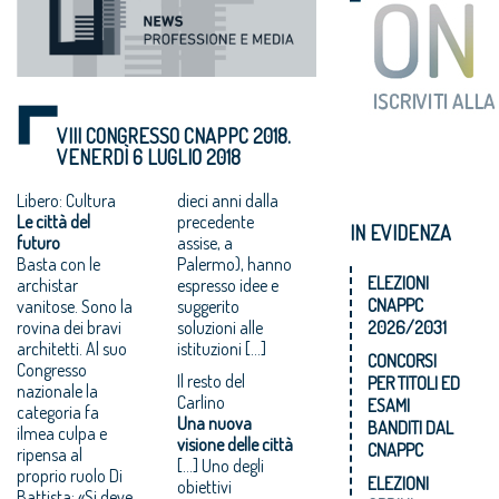
VIII CONGRESSO CNAPPC 2018.
VENERDÌ 6 LUGLIO 2018
Libero: Cultura
dieci anni dalla
Le città del
precedente
IN EVIDENZA
futuro
assise, a
Basta con le
Palermo), hanno
ELEZIONI
archistar
espresso idee e
CNAPPC
vanitose. Sono la
suggerito
rovina dei bravi
soluzioni alle
2026/2031
architetti. Al suo
istituzioni […]
CONCORSI
Congresso
Il resto del
PER TITOLI ED
nazionale la
Carlino
ESAMI
categoria fa
Una nuova
BANDITI DAL
ilmea culpa e
visione delle città
CNAPPC
ripensa al
[…] Uno degli
proprio ruolo Di
ELEZIONI
obiettivi
Battista: «Si deve