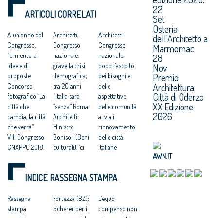
INCONTROLLATE
ECONOMICO E
22
CNAPPC
E AL CONSUMO DI
ARTICOLI CORRELATI
SOCIALE DEL
Set
SUOLO”
PAESE
Osteria
A un anno dal
Architetti,
Architetti:
dell'Architetto a
Congresso,
Congresso
Congresso
Marmomac
fermento di
nazionale:
nazionale;
28
Nov
idee e di
grave la crisi
dopo l’ascolto
Premio
proposte
demografica;
dei bisogni e
Architettura
Concorso
tra 20 anni
delle
Città di Oderzo
fotografico “La
l’Italia sarà
aspettative
XX Edizione
città che
“senza” Roma
delle comunità
2026
cambia, la città
Architetti:
al via il
che verrà”
Ministro
rinnovamento
VIII Congresso
Bonisoli (Beni
delle città
CNAPPC 2018.
culturali), ‘ci
italiane
AWN.IT
Lunedì 9 luglio
faremo carico
VIII Congresso
2018
di predisporre
CNAPPC 2018.
INDICE RASSEGNA STAMPA
VIII Congresso
norme per lo
Lunedì 2 luglio
CNAPPC 2018.
sviluppo della
2018
Domenica 8
Rassegna
professione’.
Fortezza (BZ):
VIII Congresso
L’equo
luglio 2018
stampa
Architetti:
Scherer per il
CNAPPC 2018.
compenso non