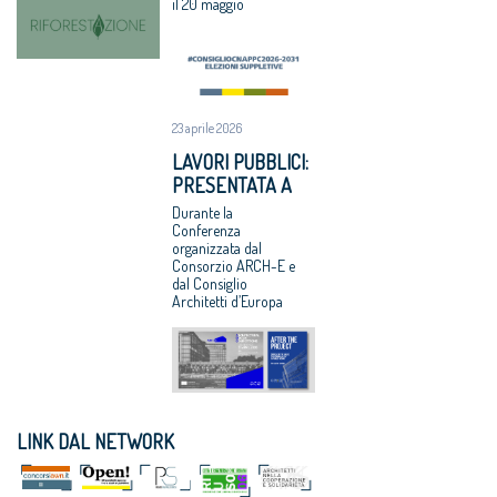
VOTAZIONI IL 9
il 20 maggio
Corte Europea
aree urbane
GIUGNO 2026
dei Diritti
degradate
dell’Uomo
Professioni:
architetti,
focus su
23 aprile 2026
internazionaliz
LAVORI PUBBLICI:
zazione e
PRESENTATA A
innovazione
BRUXELLES LA
Durante la
Architetti
RICERCA CNAPPC
Conferenza
giovani e
organizzata dal
“DOPO IL
affermati
Consorzio ARCH-E e
PROGETTO”
dal Consiglio
premiati al
Architetti d’Europa
Maxxi
LINK DAL NETWORK