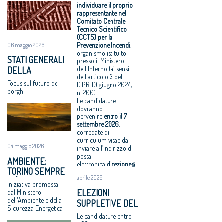
IL COMITATO
individuare il proprio
VIII Congresso
Solarino ritira i
rendita
arriva l’equo
CENTRALE
rappresentante nel
CNAPPC 2018.
bandi di
fondiaria con
compenso
TECNICO
Comitato Centrale
Mercoledì 4
progettazione
quelle della
Equo
Tecnico Scientifico
SCIENTIFICO
(CCTS) per la
luglio 2018
a un euro
redditività
compenso
Prevenzione Incendi
,
06 maggio 2026
VIII Congresso
All'architettura
sociale ed
allargato a tutti
organismo istituito
STATI GENERALI
CNAPPC 2018.
rispettosa dello
economica”
i professionisti
presso il Ministero
dell'Interno (ai sensi
DELLA
Lunedì 2 luglio
studio
Periferie, la
dell'articolo 3 del
BELLEZZA: A
2018
caravatti_carav
nuova identità
Focus sul futuro dei
D.P.R. 10 giugno 2024,
OFFIDA L’11 E IL 12
borghi
VIII Congresso
atti il Premio
di 10 aree
n. 200).
GIUGNO
Le candidature
CNAPPC 2018.
architetto
degradate
dovranno
Domenica 1
italiano
Architetti:
pervenire
entro il
7
luglio 2018
Assegnati
'Comune e
settembre 2026
,
corredate di
Obbligo
premi
Consiglio di
curriculum vitae da
formativo,
Architetto
Stato, svilito
04 maggio 2026
inviare all’indirizzo di
ancora sulla
italiano e
interesse
posta
AMBIENTE:
carta crediti e
Giovane
pubblico'
elettronica
direzione@cnappc.it
.
TORINO SEMPRE
sanzioni
talento 2017
Periferie, tutti i
aprile 2026
PIÙ GREEN CON
Iniziativa promossa
Equo
vincitori del
“RIFORESTAZIONE”
ELEZIONI
dal Ministero
compenso, il
concorso Cna-
dell'Ambiente e della
SUPPLETIVE DEL
CNAPPC
Mibact per
Sicurezza Energetica
CNAPPC: LE
ricorre alla
riqualificare 10
Le candidature entro