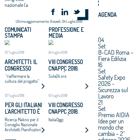
nazionale (a
AGENDA
Ultimo aggiornamento: Giovedì, 04 Luglio 2019
COMUNICATI
PROFESSIONE E
STAMPA
MEDIA
04
Set
B-CAD Roma –
07 luglio 2018
24 luglio 2018
Fiera Edilizia
ARCHITETTI: IL
VIII CONGRESSO
16
CONGRESSO
CNAPPC 2018.
Set
NAZIONALE
LUNEDÌ 25 LUGLIO
Safety Expo
“riaffermare la
Sole24 ore
APPROVA UN
2018
cultura del progetto”
2026 -
MANIFESTO: “SI
Sicurezza sul
ADOTTI UN
Lavoro
07 luglio 2018
10 luglio 2018
PROGRAMMA
21
PER GLI ITALIANI
VIII CONGRESSO
NAZIONALE DI
Set
L’ARCHITETTO È
CNAPPC 2018.
Premio AIDIA
RIGENERAZIONE
UNA FIGURA
MARTEDÌ 10
Idee per un
Ricerca Makno per il
ItaliaOggi
URBANE,
CRUCIALE PER
LUGLIO 2018
Consiglio Nazionale
mondo che
ALTERNATIVA A
Architetti Pianificatori
DISEGNARE LO
cambia – 2^
ESPANSIONI
Paesaggisti e
SVILUPPO
edizione 2026.
Conservatori –