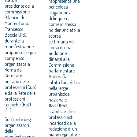
rappresenta una
presidente della
pericolosa
commissione
istigazione a
Bilancio di
delinquere,
Montecitorio,
come io stesso
Francesco
ho denunciato la
Boccia (Pd),
scorsa
durante la
settimana nel
manifestazione
corso di una
proprio sull’equo
audizione
compenso
dinanzi alla
organizzata a
Commissione
Roma dal
parlamentare
Comitato
Antimafia.
unitario delle
Infatti l'art. 41 bis
professioni (Cup)
nella legge
e dalla Rete delle
urbanistica
professioni
nazionale
tecniche (Rpt).
1150/1942,
(...)
stabilisce che i
professionisti
Sul fronte degli
incaricati della
organizzatori
redazione di un
della
piano regolatore
manifestazione