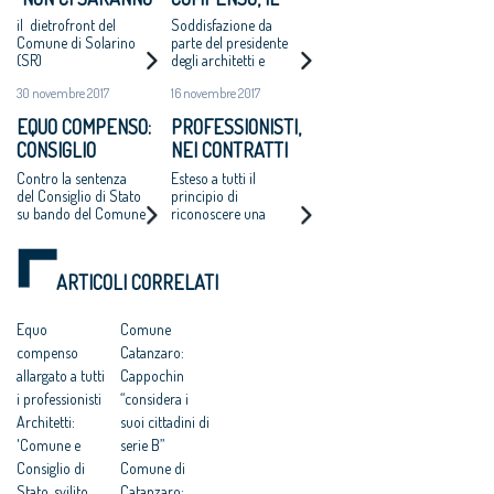
ALTRI ‘CASI
COMUNE DI
il dietrofront del
Soddisfazione da
CATANZARO’ - MAI
SOLARINO RITIRA
Comune di Solarino
parte del presidente
(SR)
degli architetti e
PIÙ INCARICHI DI
I BANDI DI
dell'Oice. Intanto il
PROGETTAZIONE
PROGETTAZIONE
30 novembre 2017
16 novembre 2017
bando di Catanzaro si
AD UN EURO”
A UN EURO
avvicina
EQUO COMPENSO:
PROFESSIONISTI,
all'aggiudicazione
CONSIGLIO
NEI CONTRATTI
NAZIONALE
ARRIVA L’EQUO
Contro la sentenza
Esteso a tutti il
ARCHITETTI
COMPENSO
del Consiglio di Stato
principio di
su bando del Comune
riconoscere una
RICORRE ALLA
di Catanzaro.
remunerazione
CORTE EUROPEA
Cappochin “è una
«minima» per le
DEI DIRITTI
pericolosa istigazione
prestazioni
ARTICOLI CORRELATI
a delinquere”
DELL’UOMO
all’Antitrust “no ad
una competitività
Equo
Comune
basata su
compenso
Catanzaro:
fondamentalismi
monetari e finalizzata
allargato a tutti
Cappochin
a tutelare gli interessi
i professionisti
“considera i
dei grandi gruppi
Architetti:
suoi cittadini di
finanziari”
'Comune e
serie B”
Consiglio di
Comune di
Stato, svilito
Catanzaro: