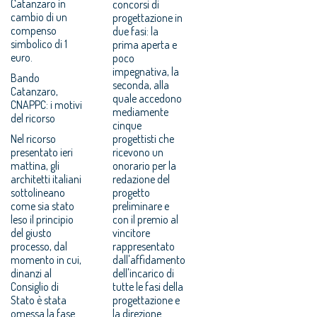
Catanzaro in
concorsi di
cambio di un
progettazione in
compenso
due fasi: la
simbolico di 1
prima aperta e
euro.
poco
impegnativa, la
Bando
seconda, alla
Catanzaro,
quale accedono
CNAPPC: i motivi
mediamente
del ricorso
cinque
Nel ricorso
progettisti che
presentato ieri
ricevono un
mattina, gli
onorario per la
architetti italiani
redazione del
sottolineano
progetto
come sia stato
preliminare e
leso il principio
con il premio al
del giusto
vincitore
processo, dal
rappresentato
momento in cui,
dall'affidamento
dinanzi al
dell'incarico di
Consiglio di
tutte le fasi della
Stato è stata
progettazione e
omessa la fase
la direzione