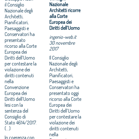
Nazionale
il Consiglio
Architetti ricorre
Nazionale degli
alla Corte
Architetti,
Europea dei
Pianificatori,
Diritti dell’Uomo
Paesaggisti e
Conservatori ha
ingenio-web.it
presentato
30 novembre
ricorso alla Corte
2017
Europea dei
Diritti dell’Uomo
Il Consiglio
per contestare la
Nazionale degli
violazione dei
Architetti,
diritti contenuti
Pianificatori,
nella
Paesaggisti e
Convenzione
Conservatori ha
Europea dei
presentato oggi
Diritti dell’Uomo
ricorso alla Corte
lesi con la
Europea dei
sentenza del
Diritti dell’Uomo
Consiglio di
per contestare la
Stato 4614/2017.
violazione dei
(...)
diritti contenuti
nella
In coerenza con