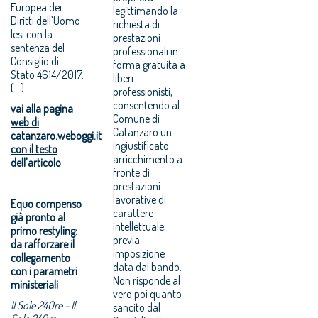
Europea dei
legittimando la
Diritti dell’Uomo
richiesta di
lesi con la
prestazioni
sentenza del
professionali in
Consiglio di
forma gratuita a
Stato 4614/2017.
liberi
(...)
professionisti,
consentendo al
vai alla pagina
Comune di
web di
Catanzaro un
catanzaro.weboggi.it
ingiustificato
con il testo
arricchimento a
dell'articolo
fronte di
prestazioni
lavorative di
Equo compenso
carattere
già pronto al
intellettuale,
primo restyling:
previa
da rafforzare il
imposizione
collegamento
data dal bando.
con i parametri
Non risponde al
ministeriali
vero poi quanto
Il Sole 24Ore - Il
sancito dal