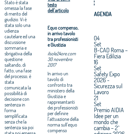
Stato è stata
testo
omessa la fase
dell'articolo
di merito del
AGENDA
giudizio. Vi è
stata solo una
Equo compenso,
udienza
in arrivo tavolo
cautelare ed una
04
tra professionisti
discussione
Set
e Giustizia
sommaria e
B-CAD Roma –
sbrigativa della
ilsole24ore.com
Fiera Edilizia
questione
30 novembre
16
saltando, di
2017
Set
fatto, una fase
Safety Expo
In arrivo un
del processo; è
2026 -
tavolo di
stata
confronto tra
Sicurezza sul
comunicata la
ministero della
Lavoro
possibilità di
Giustizia e
21
decisione con
rappresentanti
Set
sentenza in
dei professionisti
Premio AIDIA
forma
per definire
Idee per un
semplificata
l'attuazione della
mondo che
senza che la
norma sull'equo
cambia – 2^
sentenza sia poi
compenso
edizione 2026.
stata poi emessa