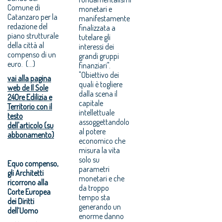
Comune di
monetari e
Catanzaro per la
manifestamente
redazione del
finalizzata a
piano strutturale
tutelare gli
della città al
interessi dei
compenso di un
grandi gruppi
euro. (...)
finanziari".
"Obiettivo dei
vai alla pagina
quali è togliere
web de Il Sole
dalla scena il
24Ore Edilizia e
capitale
Territorio con il
intellettuale
testo
assoggettandolo
dell'articolo (su
al potere
abbonamento)
economico che
misura la vita
solo su
Equo compenso,
parametri
gli Architetti
monetari e che
ricorrono alla
da troppo
Corte Europea
tempo sta
dei Diritti
generando un
dell’Uomo
enorme danno