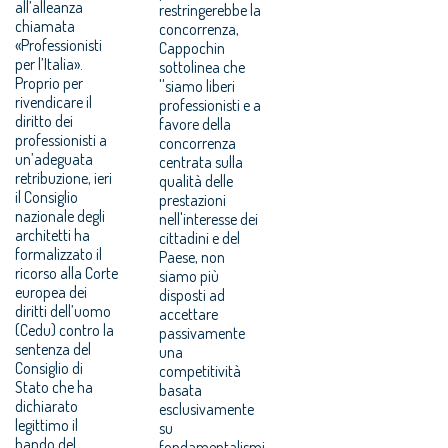
all’alleanza
restringerebbe la
chiamata
concorrenza,
«Professionisti
Cappochin
per l’Italia».
sottolinea che
Proprio per
''siamo liberi
rivendicare il
professionisti e a
diritto dei
favore della
professionisti a
concorrenza
un’adeguata
centrata sulla
retribuzione, ieri
qualità delle
il Consiglio
prestazioni
nazionale degli
nell'interesse dei
architetti ha
cittadini e del
formalizzato il
Paese, non
ricorso alla Corte
siamo più
europea dei
disposti ad
diritti dell’uomo
accettare
(Cedu) contro la
passivamente
sentenza del
una
Consiglio di
competitività
Stato che ha
basata
dichiarato
esclusivamente
legittimo il
su
bando del
fondamentalismi