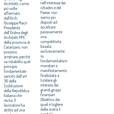
nell'interesse dei
Architetti, come
cittadini e del
più volte
Paese, non
affermato
siamo più
dall’Arch.
disposti ad
Giuseppe Macrì
accettare
Presidente
passivamente
dell’Ordine degli
una
Architetti PPC
competitività
della provincia di
basata
Catanzaro, non
esclusivamente
possono
su
arretrare, perché
fondamentalismi
va ristabilito quel
monetari e
principio
manifestamente
fondamentale
finalizzata a
sancito dall’art.
tutelare gli
36 della
interessi dei
Costituzione
grandi gruppi
della Repubblica
finanziari.
Italiana che
Obiettivo dei
recita: Il
quali è togliere
lavoratore ha
dalla scena il
diritto ad una
capitale