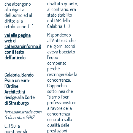
ribaltato quanto,
che attengono
al contrario, era
alla dignità
stato stabilito
dell’uomo ed al
dal TAR della
diritto alla
Calabria. (...)
retribuzione. (...)
Rispondendo
vai alla pagina
all’Antitrust che
web di
nei giorni scorsi
catanzaroinforma.it
aveva bocciato
con il testo
l’equo
dell'articolo
compenso
perché
restringerebbe la
Calabria, Bando
concorrenza,
Psc a un euro:
Cappochin
l’Ordine
sottolinea che
Architetti si
“siamo liberi
rivolge alla Corte
professionisti ed
di Strasburgo
a favore della
lameziainstrada.com
concorrenza
5 dicembre 2017
centrata sulla
qualità delle
(...) Sulla
prestazioni
questione gli