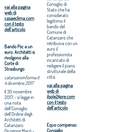
Consiglio di
vai alla pagina
Stato che ha
web di
considerato
casaeclima.com
legittimo il
con il testo
bando del
dell'articolo
Comune di
Catanzaro che
retribuiva con un
Bando Psc a un
euro il
euro: Architetti si
professionista
rivolgono alla
incaricato di
Corte di
redigere il piano
Strasburgo
strutturale della
città.
catanzaroinforma.it
4 dicembre 2017
vai alla pagina
web di
Il 30 novembre
ilsole24ore.com
2017, - si legge in
con il testo
una nota
dell'articolo
dell’Consiglio
dell’Ordine degli
Architetti di
Equo compenso:
Catanzaro
Consiglio
Giuseppe Macrì -