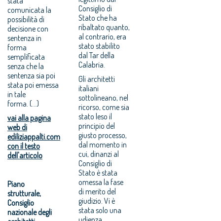
stata
Consiglio di
comunicata la
Stato che ha
possibilità di
ribaltato quanto,
decisione con
al contrario, era
sentenza in
stato stabilito
forma
dal Tar della
semplificata
Calabria.
senza che la
sentenza sia poi
Gli architetti
stata poi emessa
italiani
in tale
sottolineano, nel
forma. (...)
ricorso, come sia
stato leso il
vai alla pagina
principio del
web di
giusto processo,
ediliziappalti.com
dal momento in
con il testo
cui, dinanzi al
dell'articolo
Consiglio di
Stato è stata
omessa la fase
Piano
di merito del
strutturale,
giudizio. Vi è
Consiglio
stata solo una
nazionale degli
udienza