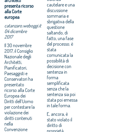
architetti
cautelare e una
presenta ricorso
discussione
alla Corte
sommaria e
europea
sbrigativa della
catanzaro.weboggi.it
questione
04 dicembre
saltando, di
2017
fatto, una fase
del processo; è
Il 30 novembre
stata
2017, il Consiglio
comunicata la
Nazionale degli
possibilità di
Architetti,
decisione con
Pianificatori,
sentenza in
Paesaggisti e
forma
Conservatori ha
semplificata
presentato
senza che la
ricorso alla Corte
sentenza sia poi
Europea dei
stata poi emessa
Diritti dell’Uomo
in tale forma.
per contestare la
violazione dei
E, ancora, è
diritti contenuti
stato violato il
nella
diritto di
Convenzione
proprietà