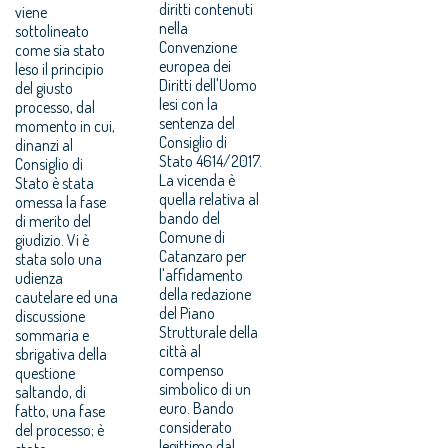
diritti contenuti
viene
nella
sottolineato
Convenzione
come sia stato
europea dei
leso il principio
Diritti dell'Uomo
del giusto
lesi con la
processo, dal
sentenza del
momento in cui,
Consiglio di
dinanzi al
Stato 4614/2017.
Consiglio di
La vicenda è
Stato è stata
quella relativa al
omessa la fase
bando del
di merito del
Comune di
giudizio. Vi è
Catanzaro per
stata solo una
l'affidamento
udienza
della redazione
cautelare ed una
del Piano
discussione
Strutturale della
sommaria e
città al
sbrigativa della
compenso
questione
simbolico di un
saltando, di
euro. Bando
fatto, una fase
considerato
del processo; è
legittimo dal