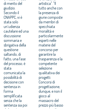
di merito del
artistica". "Il
giudizio.
tutto anche con
Secondo il
la presenza di
CNAPPC, vi è
giurie composte
stata solo
da membri di
un’udienza
specchiata
cautelare ed una
moralità e
discussione
particolarmente
sommaria e
esperti nelle
sbrigativa della
materie del
questione
concorso per
saltando, di
garantire la
fatto, una fase
trasparenza e la
del processo; è
competente
stata
selezione
comunicata la
qualitativa dei
possibilità di
progetti.
decisione con
Concorsi di
sentenza in
progettazione,
forma
dunque, e non il
semplificata
gioco al
senza che la
massacro del
sentenza sia poi
prezzo più basso