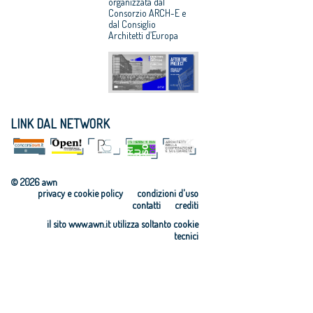
organizzata dal
“DOPO IL
Maxxi
Consorzio ARCH-E e
PROGETTO”
dal Consiglio
Architetti d’Europa
LINK DAL NETWORK
© 2026 awn
privacy e cookie policy
condizioni d'uso
contatti
crediti
il sito www.awn.it utilizza soltanto cookie
tecnici