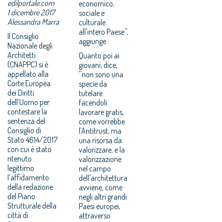
edilportale.com
economico,
1 dicembre 2017
sociale e
Alessandra Marra
culturale
all'intero Paese'',
Il Consiglio
aggiunge.
Nazionale degli
Architetti
Quanto poi ai
(CNAPPC) si è
giovani, dice,
appellato alla
''non sono una
Corte Europea
specie da
dei Diritti
tutelare
dell’Uomo per
facendoli
contestare la
lavorare gratis,
sentenza del
come vorrebbe
Consiglio di
l'Antitrust, ma
Stato 4614/2017
una risorsa da
con cui è stato
valorizzare, e la
ritenuto
valorizzazione
legittimo
nel campo
l’affidamento
dell'architettura
della redazione
avviene, come
del Piano
negli altri grandi
Strutturale della
Paesi europei,
città di
attraverso