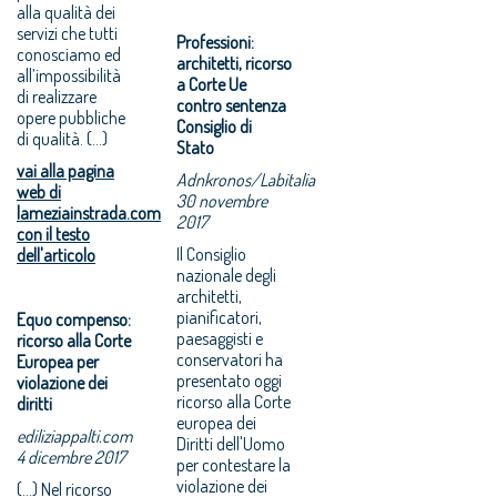
alla qualità dei
servizi che tutti
Professioni:
conosciamo ed
architetti, ricorso
all’impossibilità
a Corte Ue
di realizzare
contro sentenza
opere pubbliche
Consiglio di
di qualità. (...)
Stato
vai alla pagina
Adnkronos/Labitalia
web di
30 novembre
lameziainstrada.com
2017
con il testo
Il Consiglio
dell'articolo
nazionale degli
architetti,
pianificatori,
Equo compenso:
paesaggisti e
ricorso alla Corte
conservatori ha
Europea per
presentato oggi
violazione dei
ricorso alla Corte
diritti
europea dei
ediliziappalti.com
Diritti dell'Uomo
4 dicembre 2017
per contestare la
violazione dei
(...) Nel ricorso