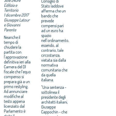
Sole 24Ore
Consiglio di
Edilizia e
Stato laddove
Territorio
afferma che un
1 dicembre 2017
bando che
Giuseppe Latour
prevede
e Giovanni
compensi pari
Parente
ad un euro ha
spazio
Neanche il
nell'ordinamento,
tempo di
essendo, al
chiudere la
contrario, tale
partita con
circostanza,
l’approvazione
vietata sia dalla
definitiva ieri alla
normativa
Camera del Dl
comunitaria che
fiscale che l’equo
da quella
compenso si
italiana.
prepara già a un
primo restyling.
"Una sentenza -
Ad annunciare
sottolinea il
modifiche al
presidente degli
testo appena
architetti italiani,
licenziato dal
Giuseppe
Parlamento è
Cappochin - che
stato il