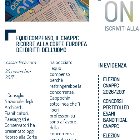
EQUO COMPENSO, IL CNAPPC
RICORRE ALLA CORTE EUROPEA
DEI DIRITTI DELL’UOMO
casaeclima.com
ha bocciato
IN EVIDENZA
l’equo
30 novembre
compenso
2017
ELEZIONI
perché
CNAPPC
restringerebbe la
concorrenza,
2026/2031
Il Consiglio
Cappochin
Nazionale degli
CONCORSI
sottolinea che “i
Architetti,
PER TITOLI ED
liberi
Pianificatori,
ESAMI
professionisti
Paesaggisti e
BANDITI DAL
sono a favore
Conservatori ha
CNAPPC
della
presentato oggi
concorrenza
ELEZIONI
ricorso alla Corte
centrata sulla