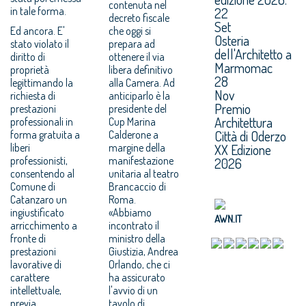
contenuta nel
in tale forma.
22
decreto fiscale
Set
Ed ancora. E'
che oggi si
Osteria
stato violato il
prepara ad
dell'Architetto a
diritto di
ottenere il via
Marmomac
proprietà
libera definitivo
28
legittimando la
alla Camera. Ad
Nov
richiesta di
anticiparlo è la
Premio
prestazioni
presidente del
Architettura
professionali in
Cup Marina
Città di Oderzo
forma gratuita a
Calderone a
liberi
margine della
XX Edizione
professionisti,
manifestazione
2026
consentendo al
unitaria al teatro
Comune di
Brancaccio di
Catanzaro un
Roma.
ingiustificato
«Abbiamo
AWN.IT
arricchimento a
incontrato il
fronte di
ministro della
prestazioni
Giustizia, Andrea
lavorative di
Orlando, che ci
carattere
ha assicurato
intellettuale,
l'avvio di un
previa
tavolo di