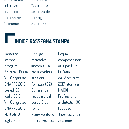
interesse
“aberrante
pubblico'
sentenza del
Catanzaro:
Consiglio di
“Comune e
Stato che
Consiglio di
avalla
Stato hanno
caporalato
INDICE RASSEGNA STAMPA
svilito
intellettuale e
l’interesse
professionale”
pubblico”
Rassegna
Progettisti
Obbligo
L’equo
Catanzaro.
stampa
gratis a
formativo,
compenso non
Cnappc:
progetto
Catanzaro, il
ancora sulla
vale per tutti
‘Sconcerta che
Abitare il Paese
Tar accoglie il
carta crediti e
La Festa
al Mit ignorino
VIII Congresso
ricorso degli
sanzioni
dell'Architetto
il codice dei
CNAPPC 2018.
architetti
Fortezza (BZ):
2017 ritorna al
contratti’
Lunedì 25
Catanzaro: “la
Scherer per il
MAXXI
Bando
luglio 2018
giustizia ha
recupero del
Professioni:
Comune di
VIII Congresso
fermato una
corpo C del
architetti, il 30
Catanzaro:
CNAPPC 2018.
iniziativa
Forte
Focus su
“sconcerta che
Martedì 10
scandalosa”
Piano Periferie
'Internazionali
al MIT ignorino
luglio 2018
Catanzaro
operativo, ecco
zzazione e
il Codice dei
VIII Congresso
affida la
tutti i progetti
innovazione