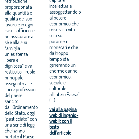
retribuzione
intellettuale
proporzionata
assoggettandolo
alla quantità e
al potere
qualità del suo
economico che
lavoro e in ogni
misura la vita
caso sufficiente
solo su
ad assicurare a
parametri
sé e alla sua
monetari e che
famiglia
da troppo
un’esistenza
tempo sta
libera e
generando un
dignitosa” e va
enorme danno
restituito il ruolo
economico,
principale
sociale e
assegnato alle
culturale
libere professioni
all'intero Paese”.
del paese
(...)
sancito
dall’Ordinamento
vai alla pagina
dello Stato, oggi
web di ingenio-
“pasticciato” con
web.it con il
una serie di leggi
testo
che hanno
dell'articolo
portato il Paese