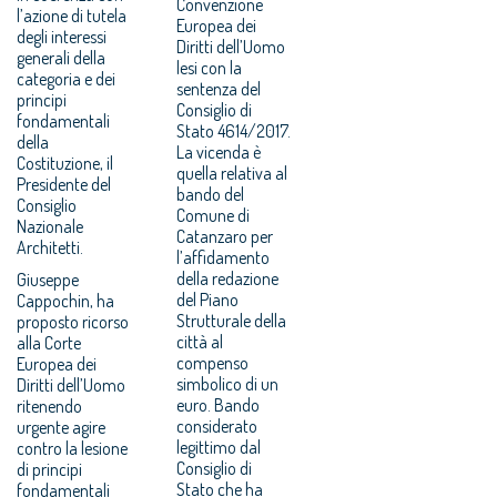
Convenzione
l’azione di tutela
Europea dei
degli interessi
Diritti dell’Uomo
generali della
lesi con la
categoria e dei
sentenza del
principi
Consiglio di
fondamentali
Stato 4614/2017.
della
La vicenda è
Costituzione, il
quella relativa al
Presidente del
bando del
Consiglio
Comune di
Nazionale
Catanzaro per
Architetti.
l’affidamento
della redazione
Giuseppe
del Piano
Cappochin, ha
Strutturale della
proposto ricorso
città al
alla Corte
compenso
Europea dei
simbolico di un
Diritti dell’Uomo
euro. Bando
ritenendo
considerato
urgente agire
legittimo dal
contro la lesione
Consiglio di
di principi
Stato che ha
fondamentali