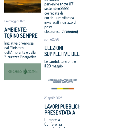
Lunedì 2 luglio
rispettosa dello
Architetti:
pervenire
entro il
7
2018
studio
'Comune e
settembre 2026
,
corredate di
VIII Congresso
caravatti_carav
Consiglio di
curriculum vitae da
CNAPPC 2018.
atti il Premio
Stato, svilito
04 maggio 2026
inviare all’indirizzo di
Domenica 1
architetto
interesse
posta
AMBIENTE:
luglio 2018
italiano
pubblico'
elettronica
direzione@cnappc.it
.
TORINO SEMPRE
Assegnati
Periferie, tutti i
aprile 2026
PIÙ GREEN CON
Iniziativa promossa
premi
vincitori del
“RIFORESTAZIONE”
ELEZIONI
dal Ministero
Architetto
concorso Cna-
dell'Ambiente e della
SUPPLETIVE DEL
italiano e
Mibact per
Sicurezza Energetica
CNAPPC: LE
Giovane
riqualificare 10
Le candidature entro
VOTAZIONI IL 9
il 20 maggio
talento 2017
aree urbane
GIUGNO 2026
Professioni:
degradate
architetti,
focus su
internazionaliz
zazione e
23 aprile 2026
innovazione
LAVORI PUBBLICI:
Architetti
PRESENTATA A
giovani e
BRUXELLES LA
Durante la
affermati
RICERCA CNAPPC
Conferenza
premiati al