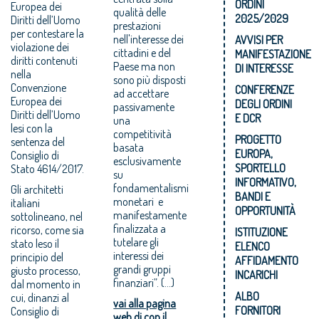
ORDINI
Europea dei
qualità delle
2025/2029
Diritti dell’Uomo
prestazioni
per contestare la
nell'interesse dei
AVVISI PER
violazione dei
cittadini e del
MANIFESTAZIONE
diritti contenuti
Paese ma non
DI INTERESSE
nella
sono più disposti
Convenzione
CONFERENZE
ad accettare
Europea dei
DEGLI ORDINI
passivamente
Diritti dell’Uomo
E DCR
una
lesi con la
competitività
PROGETTO
sentenza del
basata
EUROPA,
Consiglio di
esclusivamente
SPORTELLO
Stato 4614/2017.
su
INFORMATIVO,
fondamentalismi
Gli architetti
BANDI E
monetari e
italiani
OPPORTUNITÀ
manifestamente
sottolineano, nel
finalizzata a
ricorso, come sia
ISTITUZIONE
tutelare gli
stato leso il
ELENCO
interessi dei
principio del
AFFIDAMENTO
grandi gruppi
giusto processo,
INCARICHI
finanziari”. (...)
dal momento in
ALBO
cui, dinanzi al
vai alla pagina
FORNITORI
Consiglio di
web di con il