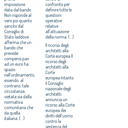
imposizione
confronto per
data dal bando.
definire tutte le
Non risponde al
questioni
vero poi quanto
operative
sancito dal
relative
Consiglio di
all'attuazione
Stato laddove
della norma. (...)
afferma che un
Il ricorso degli
bando che
architetti alla
prevede
Corte europea Il
compensi pari
ricorso degli
ad un euro ha
architetti alla
spazio
Corte
nell'ordinamento,
europea Intanto
essendo, al
il Consiglio
contrario, tale
nazionale degli
circostanza,
architetti
vietata sia dalla
annuncia un
normativa
ricorso alla Corte
comunitaria che
europea dei
da quella
diritti dell'uomo
italiana. (...)
contro la
sentenza del