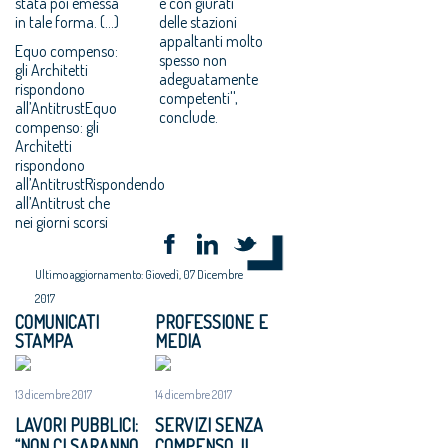
stata poi emessa
e con giurati
in tale forma. (...)
delle stazioni
appaltanti molto
Equo compenso:
spesso non
gli Architetti
adeguatamente
rispondono
competenti'',
all’AntitrustEquo
conclude.
compenso: gli
Architetti
rispondono
all’AntitrustRispondendo
all’Antitrust che
nei giorni scorsi
Ultimo aggiornamento: Giovedì, 07 Dicembre
2017
COMUNICATI
PROFESSIONE E
STAMPA
MEDIA
13 dicembre 2017
14 dicembre 2017
LAVORI PUBBLICI:
SERVIZI SENZA
“NON CI SARANNO
COMPENSO, IL