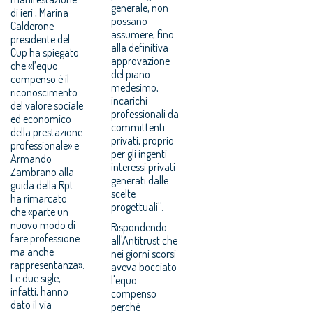
generale, non
di ieri , Marina
possano
Calderone
assumere, fino
presidente del
alla definitiva
Cup ha spiegato
approvazione
che «l’equo
del piano
compenso è il
medesimo,
riconoscimento
incarichi
del valore sociale
professionali da
ed economico
committenti
della prestazione
privati, proprio
professionale» e
per gli ingenti
Armando
interessi privati
Zambrano alla
generati dalle
guida della Rpt
scelte
ha rimarcato
progettuali''.
che «parte un
nuovo modo di
Rispondendo
fare professione
all'Antitrust che
ma anche
nei giorni scorsi
rappresentanza».
aveva bocciato
Le due sigle,
l'equo
infatti, hanno
compenso
dato il via
perché