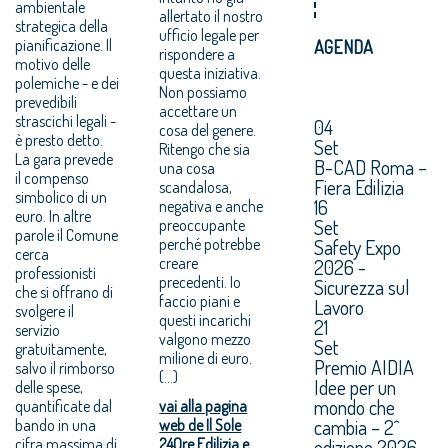
ambientale
allertato il nostro
strategica della
ufficio legale per
pianificazione. Il
AGENDA
rispondere a
motivo delle
questa iniziativa.
polemiche - e dei
Non possiamo
prevedibili
accettare un
strascichi legali -
04
cosa del genere.
è presto detto.
Set
Ritengo che sia
La gara prevede
B-CAD Roma –
una cosa
il compenso
Fiera Edilizia
scandalosa,
simbolico di un
16
negativa e anche
euro. In altre
Set
preoccupante
parole il Comune
perché potrebbe
Safety Expo
cerca
creare
2026 -
professionisti
precedenti. Io
Sicurezza sul
che si offrano di
faccio piani e
Lavoro
svolgere il
questi incarichi
21
servizio
valgono mezzo
Set
gratuitamente,
milione di euro.
Premio AIDIA
salvo il rimborso
(…)
Idee per un
delle spese,
mondo che
quantificate dal
vai alla pagina
cambia – 2^
bando in una
web de Il Sole
cifra massima di
24Ore Edilizia e
edizione 2026.