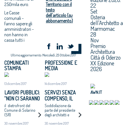
250mila euro.
Territorio con il
22
testo
Set
Le Casse
dell'articolo (su
Osteria
comunali -
abbonamento)
dell'Architetto a
fanno sapere gli
Marmomac
amministratori -
28
non hanno in
Nov
cassa tutti i
Premio
Architettura
Ultimo aggiornamento: Mercoledì, 25 Ottobre 2017
Città di Oderzo
XX Edizione
COMUNICATI
PROFESSIONE E
STAMPA
MEDIA
2026
13 dicembre 2017
14 dicembre 2017
LAVORI PUBBLICI:
SERVIZI SENZA
AWN.IT
“NON CI SARANNO
COMPENSO, IL
ALTRI ‘CASI
COMUNE DI
il dietrofront del
Soddisfazione da
CATANZARO’ - MAI
SOLARINO RITIRA
Comune di Solarino
parte del presidente
(SR)
degli architetti e
PIÙ INCARICHI DI
I BANDI DI
dell'Oice. Intanto il
PROGETTAZIONE
PROGETTAZIONE
30 novembre 2017
30 novembre 2017
bando di Catanzaro si
AD UN EURO”
A UN EURO
avvicina