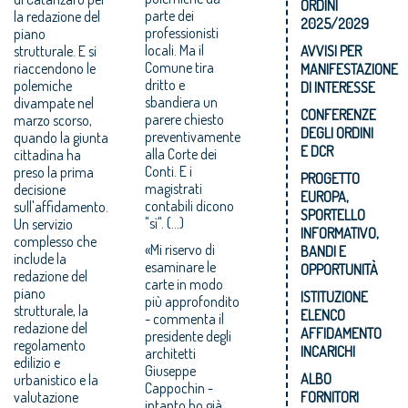
ORDINI
parte dei
la redazione del
2025/2029
professionisti
piano
locali. Ma il
strutturale. E si
AVVISI PER
Comune tira
riaccendono le
MANIFESTAZIONE
dritto e
polemiche
DI INTERESSE
sbandiera un
divampate nel
CONFERENZE
parere chiesto
marzo scorso,
DEGLI ORDINI
preventivamente
quando la giunta
E DCR
alla Corte dei
cittadina ha
Conti. E i
preso la prima
PROGETTO
magistrati
decisione
EUROPA,
contabili dicono
sull'affidamento.
SPORTELLO
"sì". (…)
Un servizio
INFORMATIVO,
complesso che
«Mi riservo di
BANDI E
include la
esaminare le
OPPORTUNITÀ
redazione del
carte in modo
piano
ISTITUZIONE
più approfondito
strutturale, la
ELENCO
- commenta il
redazione del
AFFIDAMENTO
presidente degli
regolamento
INCARICHI
architetti
edilizio e
Giuseppe
ALBO
urbanistico e la
Cappochin -
valutazione
FORNITORI
intanto ho già