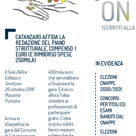
CATANZARO AFFIDA LA
REDAZIONE DEL PIANO
STRUTTURALE, COMPENSO: 1
EURO (E RIMBORSO SPESE
250MILA)
IN EVIDENZA
Il Sole 24Ore
450mila euro
ELEZIONI
Edilizia e
che servirebbero
CNAPPC
Territorio
a finanziare la
26 ottobre 2016
gara. Ed ecco
2026/2031
Massimo
allora l'idea:
CONCORSI
Frontera
chiedere ai
PER TITOLI ED
professionisti di
ESAMI
partecipare
BANDITI DAL
gratis. L'idea
Arriva in
CNAPPC
suscita subito
«Gazzetta» la
feroci reazioni
gara del Comune
ELEZIONI
polemiche da
di Catanzaro per