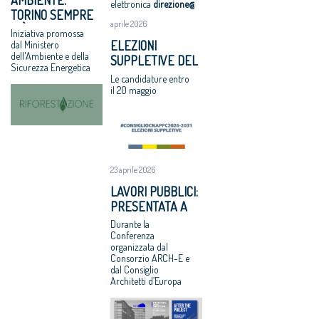
luglio 2018
italiano
Architetti:
elettronica
direzione@cnappc.it
.
TORINO SEMPRE
Assegnati
'Comune e
aprile 2026
PIÙ GREEN CON
Iniziativa promossa
premi
Consiglio di
“RIFORESTAZIONE”
ELEZIONI
dal Ministero
Architetto
Stato, svilito
dell'Ambiente e della
SUPPLETIVE DEL
italiano e
interesse
Sicurezza Energetica
CNAPPC: LE
Giovane
pubblico'
Le candidature entro
VOTAZIONI IL 9
il 20 maggio
talento 2017
GIUGNO 2026
Equo
compenso, il
CNAPPC
ricorre alla
Corte Europea
23 aprile 2026
dei Diritti
LAVORI PUBBLICI:
dell’Uomo
PRESENTATA A
Professioni:
BRUXELLES LA
Durante la
architetti,
RICERCA CNAPPC
Conferenza
focus su
organizzata dal
“DOPO IL
internazionaliz
Consorzio ARCH-E e
PROGETTO”
dal Consiglio
zazione e
Architetti d’Europa
innovazione