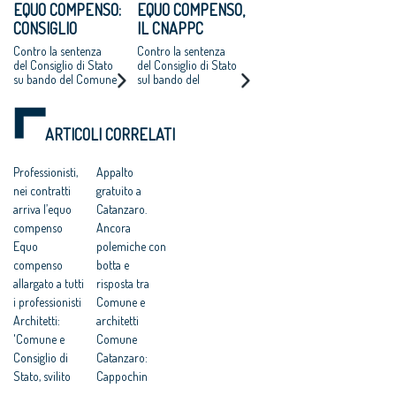
EQUO COMPENSO:
EQUO COMPENSO,
all'aggiudicazione
CONSIGLIO
IL CNAPPC
NAZIONALE
RICORRE ALLA
Contro la sentenza
Contro la sentenza
ARCHITETTI
CORTE EUROPEA
del Consiglio di Stato
del Consiglio di Stato
su bando del Comune
sul bando del
RICORRE ALLA
DEI DIRITTI
di Catanzaro.
Comune di Catanzaro
CORTE EUROPEA
DELL’UOMO
Cappochin “è una
per l’affidamento
DEI DIRITTI
pericolosa istigazione
della redazione del
ARTICOLI CORRELATI
a delinquere”
Piano Strutturale
DELL’UOMO
all’Antitrust “no ad
della città al
una competitività
compenso simbolico
Professionisti,
Appalto
basata su
di un euro
nei contratti
gratuito a
fondamentalismi
monetari e finalizzata
arriva l’equo
Catanzaro.
a tutelare gli interessi
compenso
Ancora
dei grandi gruppi
Equo
polemiche con
finanziari”
compenso
botta e
allargato a tutti
risposta tra
i professionisti
Comune e
Architetti:
architetti
'Comune e
Comune
Consiglio di
Catanzaro:
Stato, svilito
Cappochin
interesse
“considera i