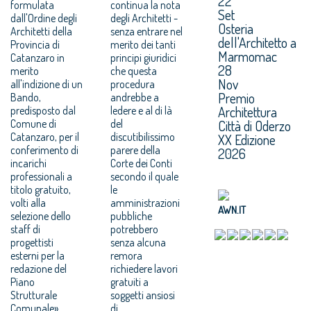
22
formulata
continua la nota
Set
dall'Ordine degli
degli Architetti -
Osteria
Architetti della
senza entrare nel
dell'Architetto a
Provincia di
merito dei tanti
Marmomac
Catanzaro in
principi giuridici
28
merito
che questa
Nov
all'indizione di un
procedura
Premio
Bando,
andrebbe a
Architettura
predisposto dal
ledere e al di là
Comune di
del
Città di Oderzo
Catanzaro, per il
discutibilissimo
XX Edizione
conferimento di
parere della
2026
incarichi
Corte dei Conti
professionali a
secondo il quale
titolo gratuito,
le
volti alla
amministrazioni
AWN.IT
selezione dello
pubbliche
staff di
potrebbero
progettisti
senza alcuna
esterni per la
remora
redazione del
richiedere lavori
Piano
gratuiti a
Strutturale
soggetti ansiosi
Comunale»,
di