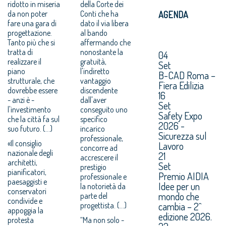
ridotto in miseria
della Corte dei
da non poter
Conti che ha
AGENDA
fare una gara di
dato il via libera
progettazione.
al bando
Tanto più che si
affermando che
tratta di
nonostante la
04
realizzare il
gratuità,
Set
piano
l'indiretto
B-CAD Roma –
strutturale, che
vantaggio
Fiera Edilizia
dovrebbe essere
discendente
16
- anzi è -
dall'aver
Set
l'investimento
conseguito uno
Safety Expo
che la città fa sul
specifico
2026 -
suo futuro. (...)
incarico
Sicurezza sul
professionale,
«Il consiglio
Lavoro
concorre ad
nazionale degli
21
accrescere il
architetti,
Set
prestigio
pianificatori,
Premio AIDIA
professionale e
paesaggisti e
Idee per un
la notorietà da
conservatori
mondo che
parte del
condivide e
cambia – 2^
progettista. (...)
appoggia la
edizione 2026.
protesta
“Ma non solo -