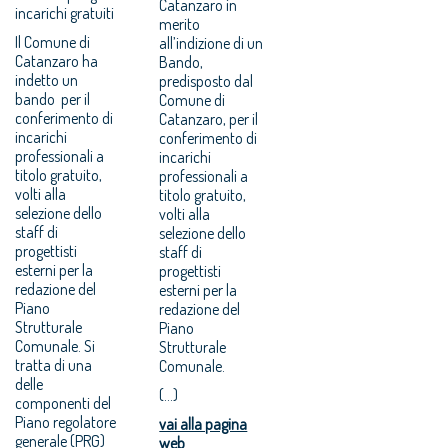
Catanzaro in
incarichi gratuiti
merito
Il Comune di
all’indizione di un
Catanzaro ha
Bando,
indetto un
predisposto dal
bando per il
Comune di
conferimento di
Catanzaro, per il
incarichi
conferimento di
professionali a
incarichi
titolo gratuito,
professionali a
volti alla
titolo gratuito,
selezione dello
volti alla
staff di
selezione dello
progettisti
staff di
esterni per la
progettisti
redazione del
esterni per la
Piano
redazione del
Strutturale
Piano
Comunale. Si
Strutturale
tratta di una
Comunale.
delle
(...)
componenti del
Piano regolatore
vai alla pagina
generale (PRG)
web