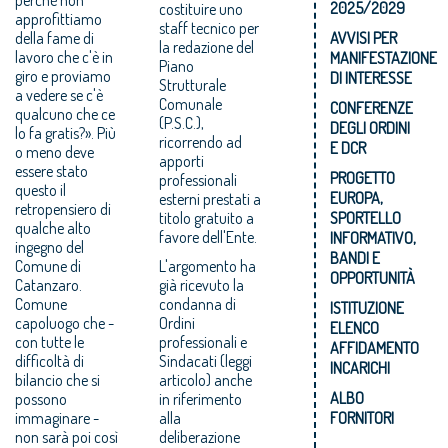
2025/2029
costituire uno
approfittiamo
staff tecnico per
della fame di
AVVISI PER
la redazione del
lavoro che c'è in
MANIFESTAZIONE
Piano
giro e proviamo
DI INTERESSE
Strutturale
a vedere se c'è
Comunale
CONFERENZE
qualcuno che ce
(P.S.C.),
DEGLI ORDINI
lo fa gratis?». Più
ricorrendo ad
E DCR
o meno deve
apporti
essere stato
PROGETTO
professionali
questo il
EUROPA,
esterni prestati a
retropensiero di
titolo gratuito a
SPORTELLO
qualche alto
favore dell'Ente.
INFORMATIVO,
ingegno del
BANDI E
Comune di
L'argomento ha
OPPORTUNITÀ
Catanzaro.
già ricevuto la
Comune
condanna di
ISTITUZIONE
capoluogo che -
Ordini
ELENCO
con tutte le
professionali e
AFFIDAMENTO
difficoltà di
Sindacati (leggi
INCARICHI
bilancio che si
articolo) anche
ALBO
possono
in riferimento
immaginare -
alla
FORNITORI
non sarà poi così
deliberazione