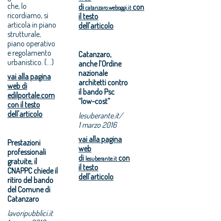
che, lo
di
con
catanzaro.weboggi.it
ricordiamo, si
il testo
articola in piano
dell'articolo
strutturale,
piano operativo
e regolamento
Catanzaro,
urbanistico. (...)
anche l’Ordine
nazionale
vai alla pagina
architetti contro
web di
il bando Psc
edilportale.com
“low-cost”
con il testo
dell'articolo
lesuberante.it/
1 marzo 2016
vai alla pagina
Prestazioni
web
professionali
di
con
lesuberante.it
gratuite, il
il testo
CNAPPC chiede il
dell'articolo
ritiro del bando
del Comune di
Catanzaro
lavoripubblici.it