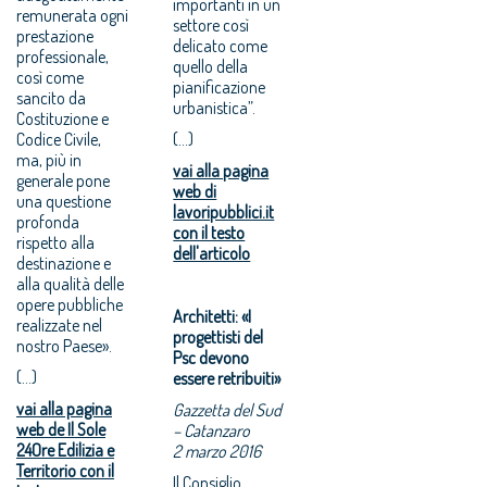
importanti in un
remunerata ogni
settore così
prestazione
delicato come
professionale,
quello della
così come
pianificazione
sancito da
urbanistica”.
Costituzione e
Codice Civile,
(...)
ma, più in
vai alla pagina
generale pone
web di
una questione
lavoripubblici.it
profonda
con il testo
rispetto alla
dell'articolo
destinazione e
alla qualità delle
opere pubbliche
Architetti: «I
realizzate nel
progettisti del
nostro Paese».
Psc devono
(...)
essere retribuiti»
vai alla pagina
Gazzetta del Sud
web de Il Sole
– Catanzaro
24Ore Edilizia e
2 marzo 2016
Territorio con il
Il Consiglio