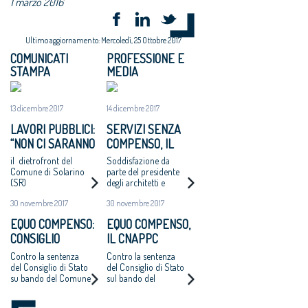
1 marzo 2016
Ultimo aggiornamento: Mercoledì, 25 Ottobre 2017
COMUNICATI
PROFESSIONE E
STAMPA
MEDIA
13 dicembre 2017
14 dicembre 2017
LAVORI PUBBLICI:
SERVIZI SENZA
“NON CI SARANNO
COMPENSO, IL
ALTRI ‘CASI
COMUNE DI
il dietrofront del
Soddisfazione da
CATANZARO’ - MAI
SOLARINO RITIRA
Comune di Solarino
parte del presidente
(SR)
degli architetti e
PIÙ INCARICHI DI
I BANDI DI
dell'Oice. Intanto il
PROGETTAZIONE
PROGETTAZIONE
30 novembre 2017
30 novembre 2017
bando di Catanzaro si
AD UN EURO”
A UN EURO
avvicina
EQUO COMPENSO:
EQUO COMPENSO,
all'aggiudicazione
CONSIGLIO
IL CNAPPC
NAZIONALE
RICORRE ALLA
Contro la sentenza
Contro la sentenza
ARCHITETTI
CORTE EUROPEA
del Consiglio di Stato
del Consiglio di Stato
su bando del Comune
sul bando del
RICORRE ALLA
DEI DIRITTI
di Catanzaro.
Comune di Catanzaro
CORTE EUROPEA
DELL’UOMO
Cappochin “è una
per l’affidamento