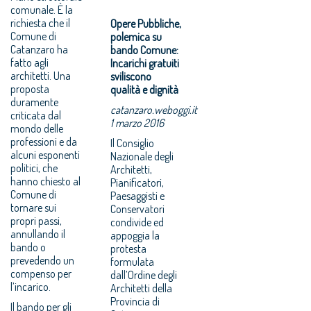
comunale. È la
richiesta che il
Opere Pubbliche,
Comune di
polemica su
Catanzaro ha
bando Comune:
fatto agli
Incarichi gratuiti
architetti. Una
sviliscono
proposta
qualità e dignità
duramente
catanzaro.weboggi.it
criticata dal
1 marzo 2016
mondo delle
professioni e da
Il Consiglio
alcuni esponenti
Nazionale degli
politici, che
Architetti,
hanno chiesto al
Pianificatori,
Comune di
Paesaggisti e
tornare sui
Conservatori
propri passi,
condivide ed
annullando il
appoggia la
bando o
protesta
prevedendo un
formulata
compenso per
dall’Ordine degli
l’incarico.
Architetti della
Provincia di
Il bando per gli