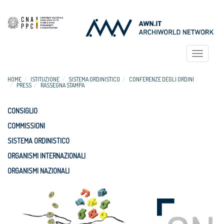
Toggle
navigat
HOME
ISTITUZIONE
SISTEMA ORDINISTICO
CONFERENZE DEGLI ORDINI
PRESS
RASSEGNA STAMPA
CONSIGLIO
COMMISSIONI
SISTEMA ORDINISTICO
ORGANISMI INTERNAZIONALI
ORGANISMI NAZIONALI