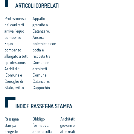
DEI DIRITTI
pericolosa istigazione
della redazione del
ARTICOLI CORRELATI
a delinquere”
Piano Strutturale
DELL’UOMO
all’Antitrust “no ad
della città al
una competitività
compenso simbolico
Professionisti,
Appalto
basata su
di un euro
nei contratti
gratuito a
fondamentalismi
monetari e finalizzata
arriva l’equo
Catanzaro.
a tutelare gli interessi
compenso
Ancora
dei grandi gruppi
Equo
polemiche con
finanziari”
compenso
botta e
allargato a tutti
risposta tra
i professionisti
Comune e
Architetti:
architetti
'Comune e
Comune
Consiglio di
Catanzaro:
Stato, svilito
Cappochin
interesse
“considera i
pubblico'
suoi cittadini di
INDICE RASSEGNA STAMPA
Catanzaro:
serie B”
“Comune e
Comune di
Consiglio di
Rassegna
Catanzaro:
Obbligo
Architetti
Stato hanno
stampa
“aberrante
formativo,
giovani e
svilito
progetto
sentenza del
ancora sulla
affermati