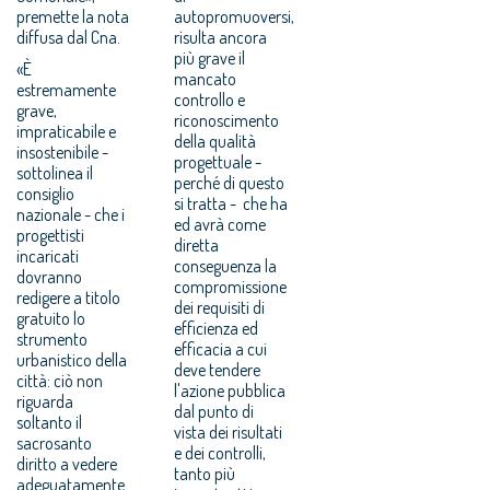
premette la nota
autopromuoversi,
diffusa dal Cna.
risulta ancora
più grave il
«È
mancato
estremamente
controllo e
grave,
riconoscimento
impraticabile e
della qualità
insostenibile -
progettuale -
sottolinea il
perché di questo
consiglio
si tratta - che ha
nazionale - che i
ed avrà come
progettisti
diretta
incaricati
conseguenza la
dovranno
compromissione
redigere a titolo
dei requisiti di
gratuito lo
efficienza ed
strumento
efficacia a cui
urbanistico della
deve tendere
città: ciò non
l'azione pubblica
riguarda
dal punto di
soltanto il
vista dei risultati
sacrosanto
e dei controlli,
diritto a vedere
tanto più
adeguatamente