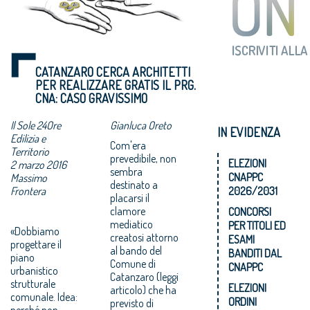
CATANZARO CERCA ARCHITETTI
PER REALIZZARE GRATIS IL PRG.
CNA: CASO GRAVISSIMO
Il Sole 24Ore
Gianluca Oreto
IN EVIDENZA
Edilizia e
Com'era
Territorio
prevedibile, non
ELEZIONI
2 marzo 2016
sembra
CNAPPC
Massimo
destinato a
Frontera
2026/2031
placarsi il
clamore
CONCORSI
mediatico
PER TITOLI ED
«Dobbiamo
creatosi attorno
ESAMI
progettare il
al bando del
BANDITI DAL
piano
Comune di
CNAPPC
urbanistico
Catanzaro (leggi
strutturale
ELEZIONI
articolo) che ha
comunale. Idea:
ORDINI
previsto di
perché non