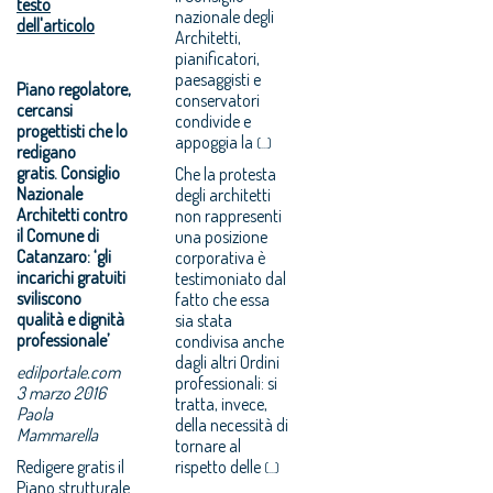
testo
nazionale degli
dell'articolo
Architetti,
pianificatori,
paesaggisti e
Piano regolatore,
conservatori
cercansi
condivide e
progettisti che lo
appoggia la
(...)
redigano
gratis. Consiglio
Che la protesta
Nazionale
degli architetti
Architetti contro
non rappresenti
il Comune di
una posizione
Catanzaro: ‘gli
corporativa è
incarichi gratuiti
testimoniato dal
sviliscono
fatto che essa
qualità e dignità
sia stata
professionale’
condivisa anche
dagli altri Ordini
edilportale.com
professionali: si
3 marzo 2016
tratta, invece,
Paola
della necessità di
Mammarella
tornare al
Redigere gratis il
rispetto delle
(...)
Piano strutturale