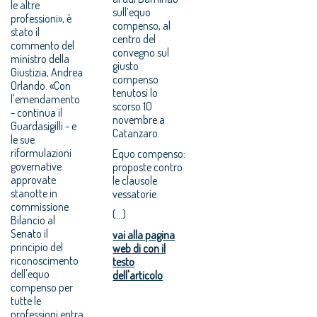
le altre
sull’equo
professioni», è
compenso, al
stato il
centro del
commento del
convegno sul
ministro della
giusto
Giustizia, Andrea
compenso
Orlando. «Con
tenutosi lo
l'emendamento
scorso 10
- continua il
novembre a
Guardasigilli - e
Catanzaro.
le sue
riformulazioni
Equo compenso:
governative
proposte contro
approvate
le clausole
stanotte in
vessatorie
commissione
(...)
Bilancio al
Senato il
vai alla pagina
principio del
web di con il
riconoscimento
testo
dell'equo
dell'articolo
compenso per
tutte le
professioni entra