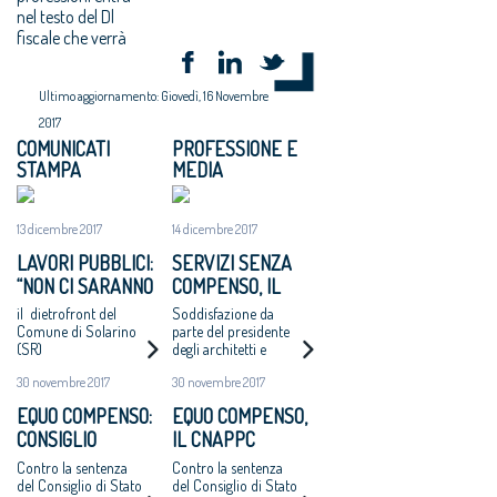
nel testo del Dl
fiscale che verrà
Ultimo aggiornamento: Giovedì, 16 Novembre
2017
COMUNICATI
PROFESSIONE E
STAMPA
MEDIA
13 dicembre 2017
14 dicembre 2017
LAVORI PUBBLICI:
SERVIZI SENZA
“NON CI SARANNO
COMPENSO, IL
ALTRI ‘CASI
COMUNE DI
il dietrofront del
Soddisfazione da
CATANZARO’ - MAI
SOLARINO RITIRA
Comune di Solarino
parte del presidente
(SR)
degli architetti e
PIÙ INCARICHI DI
I BANDI DI
dell'Oice. Intanto il
PROGETTAZIONE
PROGETTAZIONE
30 novembre 2017
30 novembre 2017
bando di Catanzaro si
AD UN EURO”
A UN EURO
avvicina
EQUO COMPENSO:
EQUO COMPENSO,
all'aggiudicazione
CONSIGLIO
IL CNAPPC
NAZIONALE
RICORRE ALLA
Contro la sentenza
Contro la sentenza
ARCHITETTI
CORTE EUROPEA
del Consiglio di Stato
del Consiglio di Stato