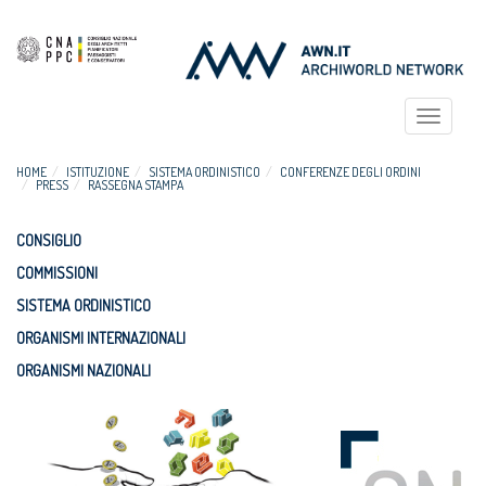
Toggle
navigat
HOME
ISTITUZIONE
SISTEMA ORDINISTICO
CONFERENZE DEGLI ORDINI
PRESS
RASSEGNA STAMPA
CONSIGLIO
COMMISSIONI
SISTEMA ORDINISTICO
ORGANISMI INTERNAZIONALI
ORGANISMI NAZIONALI