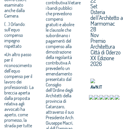
22
contributiva.Vietare
esaminato
Set
i bandi pubblici
anche dalla
Osteria
che prevedono
Camera.
dell'Architetto a
compensi
Marmomac
(...) Orlando:
gratuiti e abolire
28
sull’equo
le clausole che
Nov
compenso
subordinano i
Premio
impegno
pagamenti del
Architettura
rispettato
compenso alla
Città di Oderzo
dimostrazione
«Un altro passo
XX Edizione
della regolarità
per il
contributiva.A
2026
riconoscimento
prevederlo un
dell'equo
emendamento
compenso per il
presentato dal
lavoro dei
Consiglio
professionisti. La
AWN.IT
dell’Ordine degli
breccia aperta
Architetti della
dalla proposta
provincia di
relativa agli
Catanzaro,
avvocati ha
attraverso il suo
aperto, come
Presidente Arch.
promesso, la
Giuseppe Macrì,
strada per tutte
al ddl Daminao