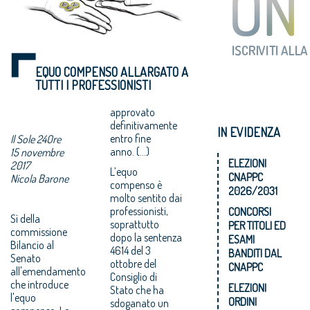
EQUO COMPENSO ALLARGATO A
TUTTI I PROFESSIONISTI
approvato
definitivamente
IN EVIDENZA
entro fine
Il Sole 24Ore
anno. (...)
15 novembre
ELEZIONI
2017
L’equo
CNAPPC
Nicola Barone
compenso è
2026/2031
molto sentito dai
professionisti,
CONCORSI
Sì della
soprattutto
PER TITOLI ED
commissione
dopo la sentenza
ESAMI
Bilancio al
4614 del 3
BANDITI DAL
Senato
ottobre del
CNAPPC
all'emendamento
Consiglio di
che introduce
ELEZIONI
Stato che ha
l'equo
ORDINI
sdoganato un