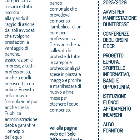
compenso. La
2025/2029
bando
misura è stata
comunale che
AVVISI PER
riscritta
prevedeva il
allargando il
MANIFESTAZIONE
compenso
raggio di azione
DI INTERESSE
“simbolico” di un
dai soli avvocati
euro per il
CONFERENZE
che svolgono
professionista.
DEGLI ORDINI
prestazioni a
Decisione che ha
E DCR
vantaggio di
sollevato le
banche,
PROGETTO
proteste di tutte
assicurazioni e
EUROPA,
le categorie
imprese, a tutti i
professionali già
SPORTELLO
professionisti,
scese in piazza a
INFORMATIVO,
anche a quelli
maggio e pronte
BANDI E
non iscritti a un
a manifestare di
OPPORTUNITÀ
ordine. Previsto
nuovo a fine
nella nuova
ISTITUZIONE
mese per
formulazione poi
ELENCO
ottenere l’equo
anche che la
AFFIDAMENTO
compenso.
Pubblica
INCARICHI
amministrazione
ALBO
debba garantire
vai alla pagina
FORNITORI
il principio
web de Il Sole
dell'equo
24Ore con il testo