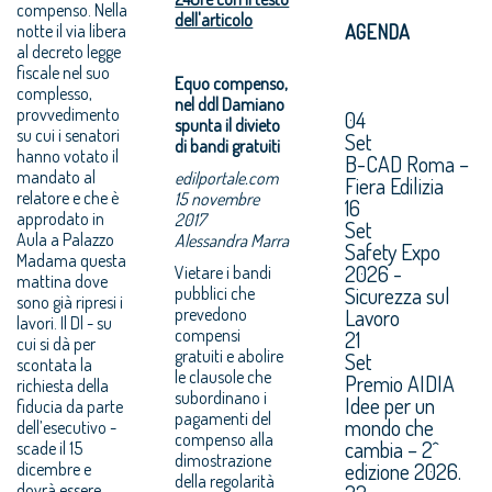
compenso. Nella
dell'articolo
notte il via libera
AGENDA
al decreto legge
fiscale nel suo
Equo compenso,
complesso,
nel ddl Damiano
provvedimento
04
spunta il divieto
su cui i senatori
Set
di bandi gratuiti
hanno votato il
B-CAD Roma –
mandato al
edilportale.com
Fiera Edilizia
relatore e che è
15 novembre
16
approdato in
2017
Set
Aula a Palazzo
Alessandra Marra
Safety Expo
Madama questa
2026 -
Vietare i bandi
mattina dove
Sicurezza sul
pubblici che
sono già ripresi i
prevedono
Lavoro
lavori. Il Dl - su
compensi
21
cui si dà per
gratuiti e abolire
Set
scontata la
le clausole che
Premio AIDIA
richiesta della
subordinano i
Idee per un
fiducia da parte
pagamenti del
mondo che
dell’esecutivo -
compenso alla
cambia – 2^
scade il 15
dimostrazione
edizione 2026.
dicembre e
della regolarità
dovrà essere