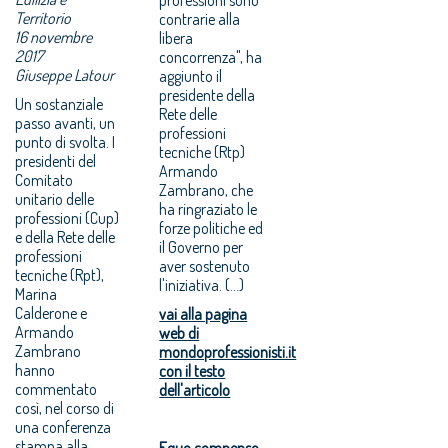
Territorio
contrarie alla
16 novembre
libera
2017
concorrenza", ha
Giuseppe Latour
aggiunto il
presidente della
Un sostanziale
Rete delle
passo avanti, un
professioni
punto di svolta. I
tecniche (Rtp)
presidenti del
Armando
Comitato
Zambrano, che
unitario delle
ha ringraziato le
professioni (Cup)
forze politiche ed
e della Rete delle
il Governo per
professioni
aver sostenuto
tecniche (Rpt),
l'iniziativa. (...)
Marina
Calderone e
vai alla pagina
Armando
web di
Zambrano
mondoprofessionisti.it
hanno
con il testo
commentato
dell'articolo
così, nel corso di
una conferenza
stampa alla
Equo compenso