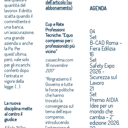
dell'articolo (su
quantità del
abbonamento)
AGENDA
lavoro». Il diritto
scatta quando il
committente è
Cup e Rete
una banca,
Professioni
04
un’assicurazione,
Tecniche: “Equo
Set
una grande
compenso per i
B-CAD Roma –
azienda o anche
professionisti più
Fiera Edilizia
la Pa. Per
vicino”
16
quest’ultima,
Set
però, vale solo
casaeclima.com
Safety Expo
per gli incarichi
16 novembre
conferiti dopo
2026 -
2017
l’entrata in
Sicurezza sul
“Ringraziamo il
vigore della
Lavoro
Governo e tutte
legge. (...)
21
le forze politiche
Set
che hanno
Premio AIDIA
trovato la
La nuova
Idee per un
convergenza sul
disciplina mette
mondo che
tema dell’equo
al centro il
cambia – 2^
compenso,
giudice
edizione 2026.
introducendo
Il Sole 24Ore
l’estensione di