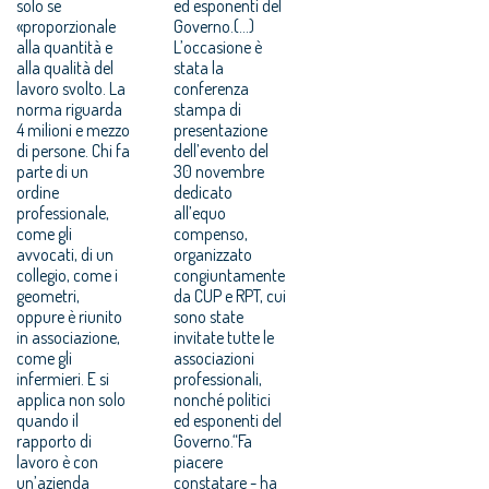
solo se
ed esponenti del
«proporzionale
Governo.(...)
alla quantità e
L’occasione è
alla qualità del
stata la
lavoro svolto. La
conferenza
norma riguarda
stampa di
4 milioni e mezzo
presentazione
di persone. Chi fa
dell’evento del
parte di un
30 novembre
ordine
dedicato
professionale,
all’equo
come gli
compenso,
avvocati, di un
organizzato
collegio, come i
congiuntamente
geometri,
da CUP e RPT, cui
oppure è riunito
sono state
in associazione,
invitate tutte le
come gli
associazioni
infermieri. E si
professionali,
applica non solo
nonché politici
quando il
ed esponenti del
rapporto di
Governo.“Fa
lavoro è con
piacere
un’azienda
constatare - ha