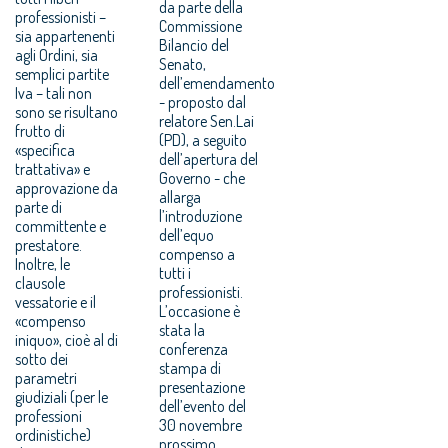
da parte della
professionisti –
Commissione
sia appartenenti
Bilancio del
agli Ordini, sia
Senato,
semplici partite
dell’emendamento
Iva – tali non
- proposto dal
sono se risultano
relatore Sen.Lai
frutto di
(PD), a seguito
«specifica
dell’apertura del
trattativa» e
Governo - che
approvazione da
allarga
parte di
l’introduzione
committente e
dell’equo
prestatore.
compenso a
Inoltre, le
tutti i
clausole
professionisti.
vessatorie e il
L’occasione è
«compenso
stata la
iniquo», cioè al di
conferenza
sotto dei
stampa di
parametri
presentazione
giudiziali (per le
dell’evento del
professioni
30 novembre
ordinistiche)
prossimo