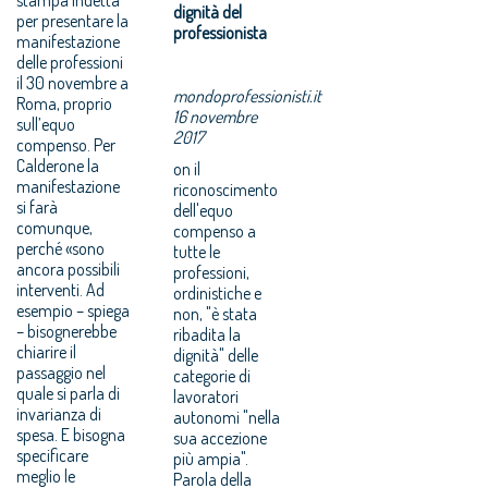
dignità del
per presentare la
professionista
manifestazione
delle professioni
il 30 novembre a
mondoprofessionisti.it
Roma, proprio
16 novembre
sull’equo
2017
compenso. Per
Calderone la
on il
manifestazione
riconoscimento
si farà
dell'equo
comunque,
compenso a
perché «sono
tutte le
ancora possibili
professioni,
interventi. Ad
ordinistiche e
esempio – spiega
non, "è stata
– bisognerebbe
ribadita la
chiarire il
dignità" delle
passaggio nel
categorie di
quale si parla di
lavoratori
invarianza di
autonomi "nella
spesa. E bisogna
sua accezione
specificare
più ampia".
meglio le
Parola della