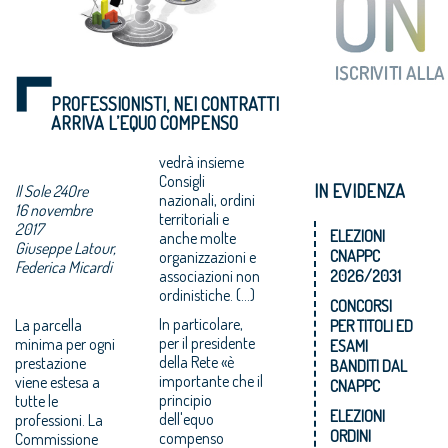
PROFESSIONISTI, NEI CONTRATTI
ARRIVA L’EQUO COMPENSO
vedrà insieme
Consigli
IN EVIDENZA
Il Sole 24Ore
nazionali, ordini
16 novembre
territoriali e
2017
ELEZIONI
anche molte
Giuseppe Latour,
CNAPPC
organizzazioni e
Federica Micardi
associazioni non
2026/2031
ordinistiche. (...)
CONCORSI
In particolare,
La parcella
PER TITOLI ED
per il presidente
minima per ogni
ESAMI
della Rete «è
prestazione
BANDITI DAL
importante che il
viene estesa a
CNAPPC
principio
tutte le
ELEZIONI
dell'equo
professioni. La
ORDINI
compenso
Commissione