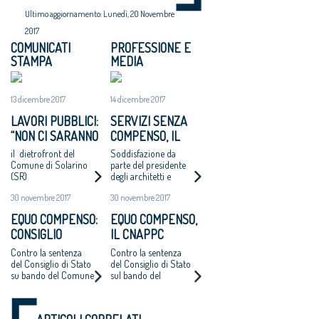
Ultimo aggiornamento: Lunedì, 20 Novembre
2017
COMUNICATI
PROFESSIONE E
STAMPA
MEDIA
13 dicembre 2017
14 dicembre 2017
LAVORI PUBBLICI:
SERVIZI SENZA
“NON CI SARANNO
COMPENSO, IL
ALTRI ‘CASI
COMUNE DI
il dietrofront del
Soddisfazione da
CATANZARO’ - MAI
SOLARINO RITIRA
Comune di Solarino
parte del presidente
(SR)
degli architetti e
PIÙ INCARICHI DI
I BANDI DI
dell'Oice. Intanto il
PROGETTAZIONE
PROGETTAZIONE
30 novembre 2017
30 novembre 2017
bando di Catanzaro si
AD UN EURO”
A UN EURO
avvicina
EQUO COMPENSO:
EQUO COMPENSO,
all'aggiudicazione
CONSIGLIO
IL CNAPPC
NAZIONALE
RICORRE ALLA
Contro la sentenza
Contro la sentenza
ARCHITETTI
CORTE EUROPEA
del Consiglio di Stato
del Consiglio di Stato
su bando del Comune
sul bando del
RICORRE ALLA
DEI DIRITTI
di Catanzaro.
Comune di Catanzaro
CORTE EUROPEA
DELL’UOMO
Cappochin “è una
per l’affidamento
DEI DIRITTI
pericolosa istigazione
della redazione del