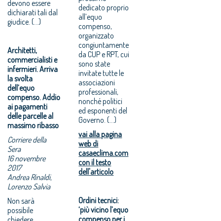
devono essere
dedicato proprio
dichiarati tali dal
all’equo
giudice. (…)
compenso,
organizzato
congiuntamente
Architetti,
da CUP e RPT, cui
commercialisti e
sono state
infermieri. Arriva
invitate tutte le
la svolta
associazioni
dell’equo
professionali,
compenso. Addio
nonché politici
ai pagamenti
ed esponenti del
delle parcelle al
Governo. (...)
massimo ribasso
vai alla pagina
Corriere della
web di
Sera
casaeclima.com
16 novembre
con il testo
2017
dell'articolo
Andrea Rinaldi,
Lorenzo Salvia
Ordini tecnici:
Non sarà
‘più vicino l’equo
possibile
compenso per i
chiedere