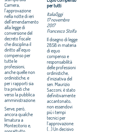
Camera,
per tutti
l'approvazione
ItaliaOggi
nella notte di ieri
17 novembre
dell'emendamento
2017
alla legge di
Francesco Stolfa
conversione del
decreto fiscale
Il disegno di legge
che disciplina il
2858 in materia
diritto all'equo
di equo
compenso per
compenso e
tutte le
responsabilità
professioni,
delle professioni
anche quelle non
ordinistiche,
ordinistiche, e
d’iniziativa del
per i rapporti sia
sen. Maurizio
tra privati che
Sacconi, è stato
verso la pubblica
definitivamente
amministrazione.
accantonato,
non essendovi
Serve, però,
più i tempi
ancora qualche
tecnici per
limatura a
l’approvazione.
Montecitorio e,
(...) Un decisivo
soprattutto,