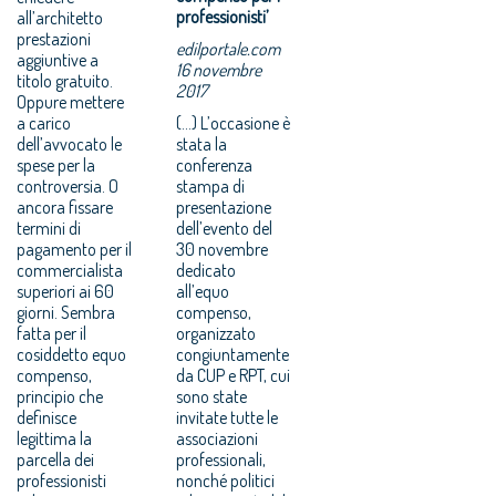
professionisti’
all’architetto
prestazioni
edilportale.com
aggiuntive a
16 novembre
titolo gratuito.
2017
Oppure mettere
a carico
(...) L’occasione è
dell’avvocato le
stata la
spese per la
conferenza
controversia. O
stampa di
ancora fissare
presentazione
termini di
dell’evento del
pagamento per il
30 novembre
commercialista
dedicato
superiori ai 60
all’equo
giorni. Sembra
compenso,
fatta per il
organizzato
cosiddetto equo
congiuntamente
compenso,
da CUP e RPT, cui
principio che
sono state
definisce
invitate tutte le
legittima la
associazioni
parcella dei
professionali,
professionisti
nonché politici