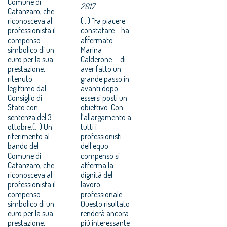
Comune di
2017
Catanzaro, che
riconosceva al
(...) “Fa piacere
professionista il
constatare – ha
compenso
affermato
simbolico di un
Marina
euro per la sua
Calderone – di
prestazione,
aver fatto un
ritenuto
grande passo in
legittimo dal
avanti dopo
Consiglio di
essersi posti un
Stato con
obiettivo. Con
sentenza del 3
l’allargamento a
ottobre.(...) Un
tutti i
riferimento al
professionisti
bando del
dell’equo
Comune di
compenso si
Catanzaro, che
afferma la
riconosceva al
dignità del
professionista il
lavoro
compenso
professionale.
simbolico di un
Questo risultato
euro per la sua
renderà ancora
prestazione,
più interessante