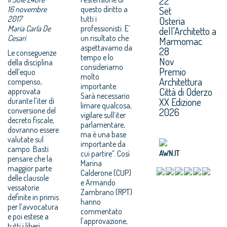
22
16 novembre
questo diritto a
Set
2017
tutti i
Osteria
Maria Carla De
professionisti. E’
dell'Architetto a
Cesari
un risultato che
Marmomac
aspettavamo da
28
Le conseguenze
tempo e lo
Nov
della disciplina
consideriamo
Premio
dell’equo
molto
Architettura
compenso,
importante.
Città di Oderzo
approvata
Sarà necessario
XX Edizione
durante l’iter di
limare qualcosa,
conversione del
2026
vigilare sull’iter
decreto fiscale,
parlamentare,
dovranno essere
ma è una base
valutate sul
importante da
campo. Basti
cui partire”. Così
AWN.IT
pensare che la
Marina
maggior parte
Calderone (CUP)
delle clausole
e Armando
vessatorie
Zambrano (RPT)
definite in primis
hanno
per l’avvocatura
commentato
e poi estese a
l’approvazione,
tutti i liberi