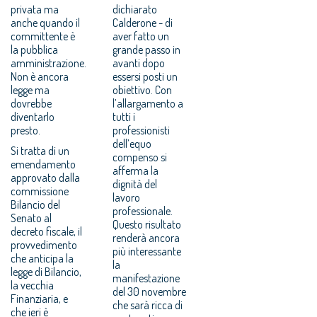
privata ma
dichiarato
anche quando il
Calderone - di
committente è
aver fatto un
la pubblica
grande passo in
amministrazione.
avanti dopo
Non è ancora
essersi posti un
legge ma
obiettivo. Con
dovrebbe
l’allargamento a
diventarlo
tutti i
presto.
professionisti
dell’equo
Si tratta di un
compenso si
emendamento
afferma la
approvato dalla
dignità del
commissione
lavoro
Bilancio del
professionale.
Senato al
Questo risultato
decreto fiscale, il
renderà ancora
provvedimento
più interessante
che anticipa la
la
legge di Bilancio,
manifestazione
la vecchia
del 30 novembre
Finanziaria, e
che sarà ricca di
che ieri è