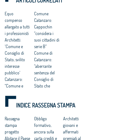
ARTICOLI CORRELATI
a delinquere”
Piano Strutturale
DELL’UOMO
all’Antitrust “no ad
della città al
una competitività
compenso simbolico
Equo
Comune
basata su
di un euro
compenso
Catanzaro:
fondamentalismi
monetari e finalizzata
allargato a tutti
Cappochin
a tutelare gli interessi
i professionisti
“considera i
dei grandi gruppi
Architetti:
suoi cittadini di
finanziari”
'Comune e
serie B”
Consiglio di
Comune di
Stato, svilito
Catanzaro:
interesse
“aberrante
pubblico'
sentenza del
Catanzaro:
Consiglio di
“Comune e
Stato che
Consiglio di
avalla
Stato hanno
caporalato
INDICE RASSEGNA STAMPA
svilito
intellettuale e
l’interesse
professionale”
pubblico”
Rassegna
Progettisti
Obbligo
Architetti
Catanzaro.
stampa
gratis a
formativo,
giovani e
Cnappc:
progetto
Catanzaro, il
ancora sulla
affermati
‘Sconcerta che
Abitare il Paese
Tar accoglie il
carta crediti e
premiati al