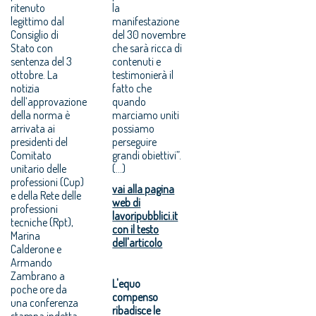
ritenuto
la
legittimo dal
manifestazione
Consiglio di
del 30 novembre
Stato con
che sarà ricca di
sentenza del 3
contenuti e
ottobre. La
testimonierà il
notizia
fatto che
dell’approvazione
quando
della norma è
marciamo uniti
arrivata ai
possiamo
presidenti del
perseguire
Comitato
grandi obiettivi”.
unitario delle
(...)
professioni (Cup)
vai alla pagina
e della Rete delle
web di
professioni
lavoripubblici.it
tecniche (Rpt),
con il testo
Marina
dell'articolo
Calderone e
Armando
Zambrano a
L'equo
poche ore da
compenso
una conferenza
ribadisce le
stampa indetta