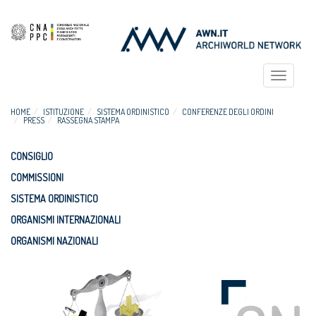
Toggle
navigat
HOME
ISTITUZIONE
SISTEMA ORDINISTICO
CONFERENZE DEGLI ORDINI
PRESS
RASSEGNA STAMPA
CONSIGLIO
COMMISSIONI
SISTEMA ORDINISTICO
ORGANISMI INTERNAZIONALI
ORGANISMI NAZIONALI