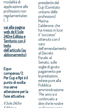
modalità di
presidente del
applicazione alle
Cup (Comitato
professioni non
unitario delle
regolamentate».
professioni)
(...)
Marina
Calderone, che
vai alla pagina
ha messo in luce
web de Il Sole
il "successo"
24Ore Edilizia e
ottenuto con il
Territorio con il
varo
testo
dell'emendamento
dell'articolo (su
al Decreto
abbonamento)
fiscale, al
Senato, sulle
soglie di giusto
Equo
pagamento per
compenso/2.
le prestazioni,
Per Cup e Rpt è il
estese pure alla
punto di svolta
Pubblica
ma serve
amministrazione.
attenzione per la
"Per anni si è
fase attuativa
continuato a
Il Sole 24Ore
dire che le nostre
Edilizia e
professioni sono