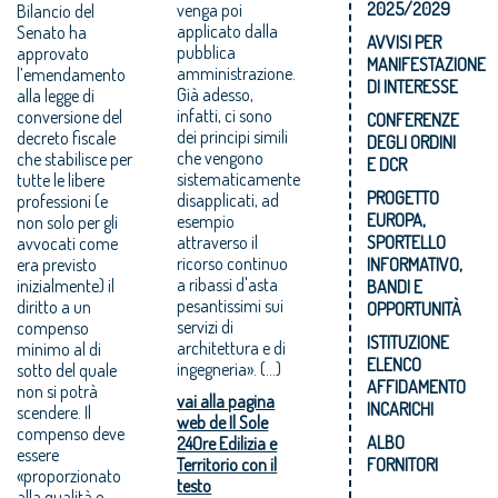
2025/2029
venga poi
Bilancio del
applicato dalla
Senato ha
AVVISI PER
pubblica
approvato
MANIFESTAZIONE
amministrazione.
l’emendamento
DI INTERESSE
Già adesso,
alla legge di
infatti, ci sono
conversione del
CONFERENZE
dei principi simili
decreto fiscale
DEGLI ORDINI
che vengono
che stabilisce per
E DCR
sistematicamente
tutte le libere
PROGETTO
disapplicati, ad
professioni (e
EUROPA,
esempio
non solo per gli
attraverso il
SPORTELLO
avvocati come
ricorso continuo
era previsto
INFORMATIVO,
a ribassi d'asta
inizialmente) il
BANDI E
pesantissimi sui
diritto a un
OPPORTUNITÀ
servizi di
compenso
ISTITUZIONE
architettura e di
minimo al di
ELENCO
ingegneria». (...)
sotto del quale
AFFIDAMENTO
non si potrà
vai alla pagina
INCARICHI
scendere. Il
web de Il Sole
compenso deve
ALBO
24Ore Edilizia e
essere
Territorio con il
FORNITORI
«proporzionato
testo
alla qualità e