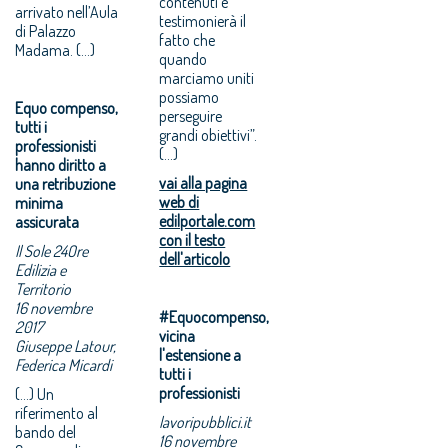
contenuti e
arrivato nell’Aula
testimonierà il
di Palazzo
fatto che
Madama. (...)
quando
marciamo uniti
possiamo
Equo compenso,
perseguire
tutti i
grandi obiettivi”.
professionisti
(...)
hanno diritto a
vai alla pagina
una retribuzione
web di
minima
edilportale.com
assicurata
con il testo
Il Sole 24Ore
dell'articolo
Edilizia e
Territorio
16 novembre
#Equocompenso,
2017
vicina
Giuseppe Latour,
l'estensione a
Federica Micardi
tutti i
professionisti
(...) Un
riferimento al
lavoripubblici.it
bando del
16 novembre