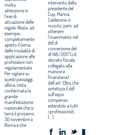
intervento della
molta
presidente del
attenzione in
Cup, Marina
fase di
Calderone, è
attuazione delle
riuscito, però, ad
regole. Resta, ad
ottenere
esempio,
l’inserimento nel
completamente
ddl di
aperto il tema
conversione del
delle modalità di
dl 148/2017 (cd.
applicazione alle
decreto fiscale,
professioni non
collegato alla
regolamentate.
manovra
Per vigilare su
finanziaria)
questi passaggi,
dell’art. 13bis che
allora, resta
sintetizza il ddl
confermata la
sull’equo
grande
compenso,
manifestazione
estendolo a tutti
nazionale che si
i professionisti.
terrà il prossimo
(...)
30 novembre a
Roma e che