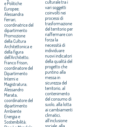
culturale tra i
e Politiche
vari soggetti
Europee;
coinvolti nei
Alessandra
processi di
Ferrari,
trasformazione
coordinatrice del
del territorio per
dipartimento
riaffermare con
Promozione
forza la
della Cultura
necessità di
Architettonica e
individuare
della figura
nuovi indicatori
dell’Architetto;
della qualità del
Franco Frison,
progetto che
coordinatore del
puntino alla
Dipartimento
messa in
Interni e
sicurezza del
Magistratura;
territorio, al
Alessandro
contenimento
Marata,
del consumo di
coordinatore del
suolo, alla lotta
dipartimento
ai cambiamenti
Ambiente
climatici,
Energia e
all’inclusione
Sostenibilità;
sociale, alla