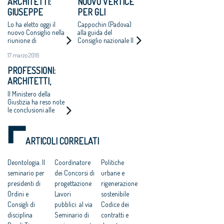
ARCHITETTI:
NUOVO VERTICE
GIUSEPPE
PER GLI
CAPPOCHIN
ARCHITETTI
Lo ha eletto oggi il
Cappochin (Padova)
NUOVO
nuovo Consiglio nella
alla guida del
riunione di
Consiglio nazionale Il
PRESIDENTE DEL
insediamento presso
primo impegno del
CONSIGLIO
17 marzo 2016
il Ministero della
nuovo Consiglio:
NAZIONALE
Giustizia. Salvatore La
misure a favore dei
PROFESSIONI:
Mendola confermato
giovani e delle donne
ARCHITETTI,
alla Vicepresidenza;
Fabrizio Pistolesi
ELETTO IL NUOVO
Il Ministero della
Segretario
CONSIGLIO
Giustizia ha reso note
le conclusioni alle
NAZIONALE
quali è pervenuta la
Commissione
elettorale
ARTICOLI CORRELATI
appositamente
costituita per la
verifica dei risultati
Deontologia. Il
Coordinatore
Politiche
delle elezioni per il
seminario per
dei Concorsi di
urbane e
rinnovo del Cnappc
presidenti di
progettazione
rigenerazione
Ordini e
Lavori
sostenibile
Consigli di
pubblici: al via
Codice dei
disciplina
Seminario di
contratti e