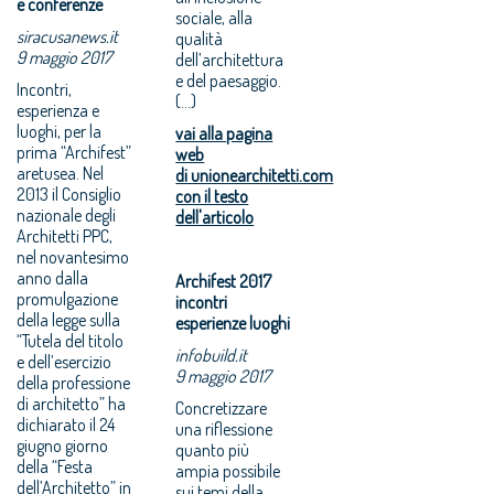
e conferenze
sociale, alla
siracusanews.it
qualità
9 maggio 2017
dell’architettura
e del paesaggio.
Incontri,
(...)
esperienza e
luoghi, per la
vai alla pagina
prima “Archifest”
web
aretusea. Nel
di unionearchitetti.com
2013 il Consiglio
con il testo
nazionale degli
dell'articolo
Architetti PPC,
nel novantesimo
anno dalla
Archifest 2017
promulgazione
incontri
della legge sulla
esperienze luoghi
“Tutela del titolo
infobuild.it
e dell’esercizio
9 maggio 2017
della professione
di architetto” ha
Concretizzare
dichiarato il 24
una riflessione
giugno giorno
quanto più
della “Festa
ampia possibile
dell’Architetto” in
sui temi della