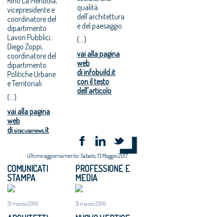
Rino La Mendola,
qualità
vicepresidente e
dell’architettura
coordinatore del
e del paesaggio.
dipartimento
Lavori Pubblici;
(...)
Diego Zoppi,
vai alla pagina
coordinatore del
web
dipartimento
di infobuild.it
Politiche Urbane
con il testo
e Territoriali.
dell'articolo
(...)
vai alla pagina
web
di
.it
siracusanews
Ultimo aggiornamento: Sabato, 13 Maggio 2017
COMUNICATI
PROFESSIONE E
STAMPA
MEDIA
31 marzo 2016
31 marzo 2016