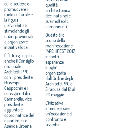
cui discutere e
qualità
promuovere il
architettonica
ruolo culturale e
declinata nelle
la figura
sue molteplici
dell’architetto
componenti.
stimolando gli
Questo è lo
ordini provinciali
scopo della
a organizzare
manifestazione
iniziative locali.
“ARCHIFEST 2017
(...) Tra gli ospiti
incontri
anche il Consiglio
esperienze
nazionale
luoghi”
Architetti PPC
organizzata
con il presidente
dall’Ordine degli
Giuseppe
Architetti PPC di
Cappochin e i
Siracusa dal 12 al
consiglieri: Lilia
20 maggio.
Cannarella, vice
L’iniziativa
presidente
intende essere
aggiunto e
un’occasione di
coordinatrice del
confronto e
dipartimento
scambio
Agenda Urbana