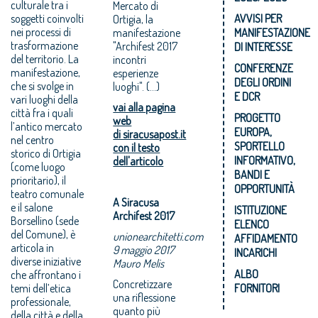
culturale tra i
Mercato di
soggetti coinvolti
AVVISI PER
Ortigia, la
nei processi di
manifestazione
MANIFESTAZIONE
trasformazione
"Archifest 2017
DI INTERESSE
del territorio. La
incontri
CONFERENZE
manifestazione,
esperienze
DEGLI ORDINI
che si svolge in
luoghi". (...)
E DCR
vari luoghi della
vai alla pagina
città fra i quali
PROGETTO
web
l’antico mercato
EUROPA,
di siracusapost.it
nel centro
SPORTELLO
con il testo
storico di Ortigia
INFORMATIVO,
dell'articolo
(come luogo
BANDI E
prioritario), il
OPPORTUNITÀ
teatro comunale
A Siracusa
e il salone
ISTITUZIONE
Archifest 2017
Borsellino (sede
ELENCO
del Comune), è
unionearchitetti.com
AFFIDAMENTO
articola in
9 maggio 2017
INCARICHI
diverse iniziative
Mauro Melis
ALBO
che affrontano i
Concretizzare
temi dell’etica
FORNITORI
una riflessione
professionale,
quanto più
della città e della