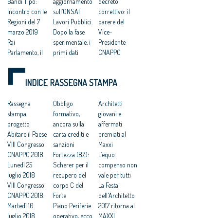
Bandi Tipo:
aggiornamento
decreto
Incontro con le
sull’ONSAI
correttivo: il
Regioni del 7
Lavori Pubblici.
parere del
marzo 2019
Dopo la fase
Vice-
Rai
sperimentale, i
Presidente
Parlamento, il
primi dati
CNAPPC
vicepresidente
dell'Osservator
La
La Mendola a
io Nazionale
rigenerazione
INDICE RASSEGNA STAMPA
Filo diretto, Rai
sui Servizi di
urbana, a
tre
Architettura e
Favara due
A Camerino si
Rassegna
Ingegneria
Obbligo
giorni di
Architetti
riflette su “La
stampa
Bandi di
formativo,
architettura
giovani e
nuova
progetto
progettazione.
ancora sulla
Correttivo
affermati
architettura”
Abitare il Paese
Architetti: su
carta crediti e
appalti verso la
premiati al
Codice
VIII Congresso
100 avvisi metà
sanzioni
«Gazzetta», i
Maxxi
Contratti:
CNAPPC 2018.
hanno i
Fortezza (BZ):
commenti del
L’equo
Architetti “è
Lunedì 25
corrispettivi
Scherer per il
settore. Nodo
compenso non
necessaria una
luglio 2018
sbagliati
recupero del
subappalti
vale per tutti
riforma”
VIII Congresso
Grenfell Tower,
corpo C del
Correttivo.
La Festa
CNAPPC 2018.
quei pannelli
Forte
Architetti:
dell'Architetto
Martedì 10
usati anche in
Piano Periferie
bene i
2017 ritorna al
luglio 2018
Italia: "Da noi
operativo, ecco
parametri,
MAXXI