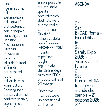
ampia possibile
sua
AGENDA
sui temi della
rigenerazione,
qualità
della
architettonica
sostenibilità e
declinata nelle
della qualità
04
sue molteplici
architettonica,
Set
componenti.
con lo scopo di
B-CAD Roma –
Questo è
coinvolgere Enti,
Fiera Edilizia
l’obiettivo della
Istituzioni,
16
manifestazione
Associazioni e
Set
“ARCHIFEST 2017
Cittadini
Safety Expo
incontri
attraverso
2026 -
esperienze
incontri
Sicurezza sul
luoghi”
interdisciplinari
Lavoro
organizzata
al fine di
dall'Ordine degli
21
riaffermare il
Architetti PPC di
Set
ruolo
Siracusa dal 12 al
Premio AIDIA
dell’Architetto
20 maggio.
Idee per un
Pianificatore
mondo che
Paesaggista e
L’iniziativa
cambia – 2^
Conservatore nel
intende essere
contesto sociale,
edizione 2026.
un'occasione di
economico e
22
confronto e