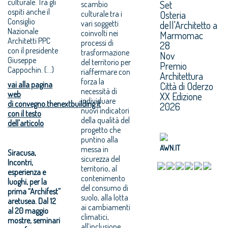
culturale. Tra gli
Set
scambio
ospiti anche il
Osteria
culturale tra i
Consiglio
vari soggetti
dell'Architetto a
Nazionale
coinvolti nei
Marmomac
Architetti PPC
processi di
28
con il presidente
trasformazione
Nov
Giuseppe
del territorio per
Premio
Cappochin. (...)
riaffermare con
Architettura
forza la
vai alla pagina
Città di Oderzo
necessità di
web
XX Edizione
individuare
di convegno.thenextbuilding.it
2026
nuovi indicatori
con il testo
della qualità del
dell'articolo
progetto che
puntino alla
AWN.IT
messa in
Siracusa,
sicurezza del
Incontri,
territorio, al
esperienza e
contenimento
luoghi, per la
del consumo di
prima “Archifest”
suolo, alla lotta
aretusea. Dal 12
ai cambiamenti
al 20 maggio
climatici,
mostre, seminari
all’inclusione