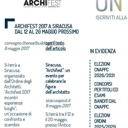
ARCHIFEST 2017 A SIRACUSA
DAL 12 AL 20 MAGGIO PROSSIMO
convegno.thenextbuilding.it
con il testo
9 maggio 2017
dell'articolo
IN EVIDENZA
ELEZIONI
Si terrà a
Siracusa,
CNAPPC
Siracusa,
"Archifest": un
2026/2031
organizzato
evento per
dall’Ordine degli
celebrare la
CONCORSI
Architetti,
figura
PER TITOLI ED
“Archifest 2017
dell'architetto
ESAMI
incontri
siracusapost.it
BANDITI DAL
esperienze
9 maggio 2017
CNAPPC
luoghi“,
un’occasione di
Si terrà tra il 12 e
ELEZIONI
confronto e
il 20 maggio,
ORDINI
scambio
presso l'Antico
2025/2029