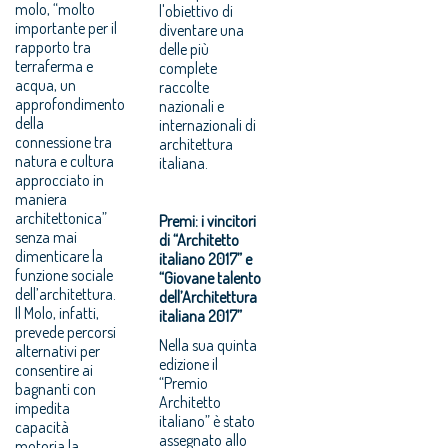
molo, “molto
l'obiettivo di
importante per il
diventare una
rapporto tra
delle più
terraferma e
complete
acqua, un
raccolte
approfondimento
nazionali e
della
internazionali di
connessione tra
architettura
natura e cultura
italiana.
approcciato in
maniera
architettonica”
Premi: i vincitori
senza mai
di “Architetto
dimenticare la
italiano 2017” e
funzione sociale
“Giovane talento
dell’architettura.
dell’Architettura
Il Molo, infatti,
italiana 2017”
prevede percorsi
Nella sua quinta
alternativi per
edizione il
consentire ai
“Premio
bagnanti con
Architetto
impedita
italiano” è stato
capacità
assegnato allo
motoria la