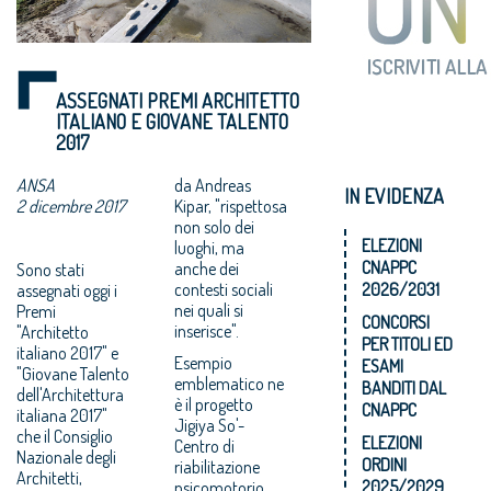
ASSEGNATI PREMI ARCHITETTO
ITALIANO E GIOVANE TALENTO
2017
ANSA
da Andreas
IN EVIDENZA
2 dicembre 2017
Kipar, "rispettosa
non solo dei
ELEZIONI
luoghi, ma
CNAPPC
anche dei
Sono stati
contesti sociali
2026/2031
assegnati oggi i
nei quali si
Premi
CONCORSI
inserisce".
"Architetto
PER TITOLI ED
italiano 2017" e
Esempio
ESAMI
"Giovane Talento
emblematico ne
BANDITI DAL
dell'Architettura
è il progetto
CNAPPC
italiana 2017"
Jigiya So'-
che il Consiglio
ELEZIONI
Centro di
Nazionale degli
ORDINI
riabilitazione
Architetti,
2025/2029
psicomotorio