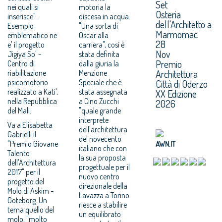
Set
nei quali si
motoria la
Osteria
inserisce".
discesa in acqua.
dell'Architetto a
Esempio
"Una sorta di
Marmomac
emblematico ne
Oscar alla
28
e' il progetto
carriera", così è
Nov
Jigiya So' -
stata definita
Premio
Centro di
dalla giuria la
Architettura
riabilitazione
Menzione
psicomotorio
Speciale che è
Città di Oderzo
realizzato a Kati',
stata assegnata
XX Edizione
nella Repubblica
a Cino Zucchi
2026
del Mali.
"quale grande
interprete
Va a Elisabetta
dell'architettura
Gabrielli il
del novecento
"Premio Giovane
AWN.IT
italiano che con
Talento
la sua proposta
dell'Architettura
progettuale per il
2017" per il
nuovo centro
progetto del
direzionale della
Molo di Askim -
Lavazza a Torino
Goteborg. Un
riesce a stabilire
tema quello del
un equilibrato
molo, "molto