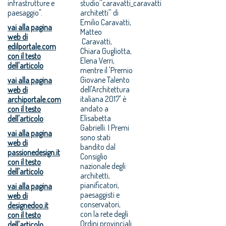
infrastrutture e
studio''caravatti_caravatti
paesaggio".
architetti'' di
Emilio Caravatti,
vai alla pagina
Matteo
web di
Caravatti,
edilportale.com
Chiara Gugliotta,
con il testo
Elena Verri,
dell'articolo
mentre il 'Premio
Giovane Talento
vai alla pagina
dell'Architettura
web di
italiana 2017' è
archiportale.com
andato a
con il testo
Elisabetta
dell'articolo
Gabrielli. I Premi
vai alla pagina
sono stati
web di
bandito dal
passionedesign.it
Consiglio
con il testo
nazionale degli
dell'articolo
architetti,
pianificatori,
vai alla pagina
paesaggisti e
web di
conservatori,
designedoo.it
con la rete degli
con il testo
Ordini provinciali
dell'articolo