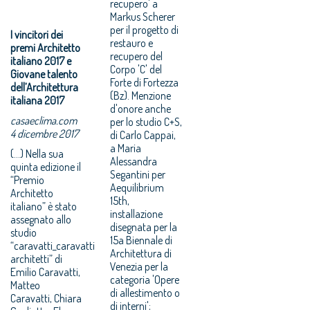
recupero' a
Markus Scherer
per il progetto di
I vincitori dei
restauro e
premi Architetto
recupero del
italiano 2017 e
Corpo 'C' del
Giovane talento
Forte di Fortezza
dell’Architettura
(Bz). Menzione
italiana 2017
d'onore anche
casaeclima.com
per lo studio C+S,
4 dicembre 2017
di Carlo Cappai,
a Maria
(...) Nella sua
Alessandra
quinta edizione il
Segantini per
“Premio
Aequilibrium
Architetto
15th,
italiano” è stato
installazione
assegnato allo
disegnata per la
studio
15a Biennale di
“caravatti_caravatti
Architettura di
architetti” di
Venezia per la
Emilio Caravatti,
categoria 'Opere
Matteo
di allestimento o
Caravatti, Chiara
di interni';