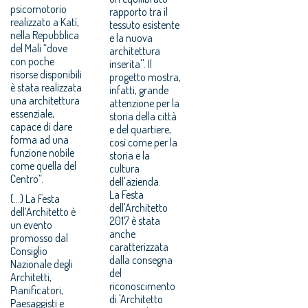
psicomotorio
rapporto tra il
realizzato a Katì,
tessuto esistente
nella Repubblica
e la nuova
del Mali “dove
architettura
con poche
inserita''. Il
risorse disponibili
progetto mostra,
è stata realizzata
infatti, grande
una architettura
attenzione per la
essenziale,
storia della città
capace di dare
e del quartiere,
forma ad una
così come per la
funzione nobile
storia e la
come quella del
cultura
Centro”.
dell'azienda.
La Festa
(...) La Festa
dell'Architetto
dell’Architetto è
2017 è stata
un evento
anche
promosso dal
caratterizzata
Consiglio
dalla consegna
Nazionale degli
del
Architetti,
riconoscimento
Pianificatori,
di 'Architetto
Paesaggisti e