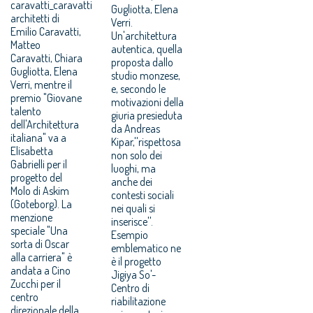
caravatti_caravatti
Gugliotta, Elena
architetti di
Verri.
Emilio Caravatti,
Un'architettura
Matteo
autentica, quella
Caravatti, Chiara
proposta dallo
Gugliotta, Elena
studio monzese,
Verri, mentre il
e, secondo le
premio "Giovane
motivazioni della
talento
giuria presieduta
dell'Architettura
da Andreas
italiana" va a
Kipar,''rispettosa
Elisabetta
non solo dei
Gabrielli per il
luoghi, ma
progetto del
anche dei
Molo di Askim
contesti sociali
(Goteborg). La
nei quali si
menzione
inserisce''.
speciale "Una
Esempio
sorta di Oscar
emblematico ne
alla carriera" è
è il progetto
andata a Cino
Jigiya So'-
Zucchi per il
Centro di
centro
riabilitazione
direzionale della