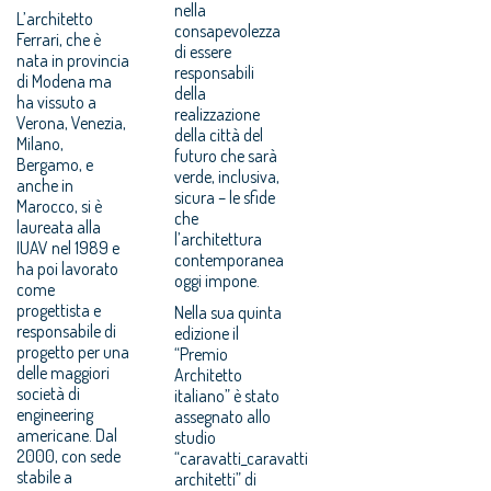
nella
L’architetto
consapevolezza
Ferrari, che è
di essere
nata in provincia
responsabili
di Modena ma
della
ha vissuto a
realizzazione
Verona, Venezia,
della città del
Milano,
futuro che sarà
Bergamo, e
verde, inclusiva,
anche in
sicura – le sfide
Marocco, si è
che
laureata alla
l’architettura
IUAV nel 1989 e
contemporanea
ha poi lavorato
oggi impone.
come
progettista e
Nella sua quinta
responsabile di
edizione il
progetto per una
“Premio
delle maggiori
Architetto
società di
italiano” è stato
engineering
assegnato allo
americane. Dal
studio
2000, con sede
“caravatti_caravatti
stabile a
architetti” di