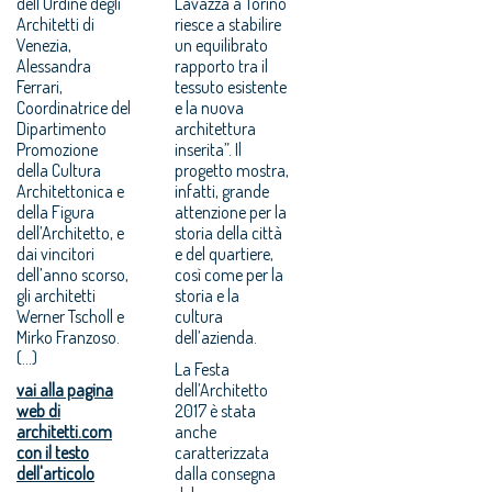
dell’Ordine degli
Lavazza a Torino
Architetti di
riesce a stabilire
Venezia,
un equilibrato
Alessandra
rapporto tra il
Ferrari,
tessuto esistente
Coordinatrice del
e la nuova
Dipartimento
architettura
Promozione
inserita”. Il
della Cultura
progetto mostra,
Architettonica e
infatti, grande
della Figura
attenzione per la
dell’Architetto, e
storia della città
dai vincitori
e del quartiere,
dell’anno scorso,
così come per la
gli architetti
storia e la
Werner Tscholl e
cultura
Mirko Franzoso.
dell’azienda.
(...)
La Festa
vai alla pagina
dell’Architetto
web di
2017 è stata
architetti.com
anche
con il testo
caratterizzata
dell'articolo
dalla consegna