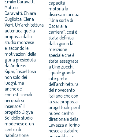
Emilio Caravatti,
capacità
Matteo
motoria la
Caravatti, Chiara
discesa in acqua.
Gugliotta, Elena
''Una sorta di
Verri. Un’architettura
Oscar alla
autentica quella
carriera'', così è
proposta dallo
stata definita
studio monzese
dalla giuria la
e, secondo le
menzione
motivazioni della
speciale che è
giuria presieduta
stata assegnata
da Andreas
a Cino Zucchi,
Kipar, “rispettosa
''quale grande
non solo dei
interprete
luoghi, ma
dell'architettura
anche dei
del novecento
contesti sociali
italiano che con
nei quali si
la sua proposta
inserisce”. Il
progettuale per il
progetto Jigiya
nuovo centro
So’ dello studio
direzionale della
modenese è un
Lavazza a Torino
centro di
riesce a stabilire
riabilitazione
un equilibrato