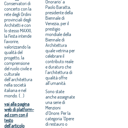
Onorario' a
Conservatori di
Paolo Baratta,
concerto con la
presidente della
rete degli Ordini
Biennale di
provinciali degli
Venezia, per il
Architetti e con
prestigio
lo stesso MAXXI,
mondiale della
la Festa intende
Biennale di
favorire,
Architettura
valorizzando la
quale vetrina per
qualità del
celebrare il
progetto, la
contributo reale
comprensione
e duraturo che
del ruolo civile e
l'architettura di
culturale
qualità offre
dell’architettura
all'umanità.
nella società
italiana e nel
Sono state
mondo. (...)
anche assegnate
una serie di
vai alla pagina
Menzioni
web di platform-
d'Onore. Per la
ad.com con il
categoria 'Opere
testo
di restauro o
dell'articolo