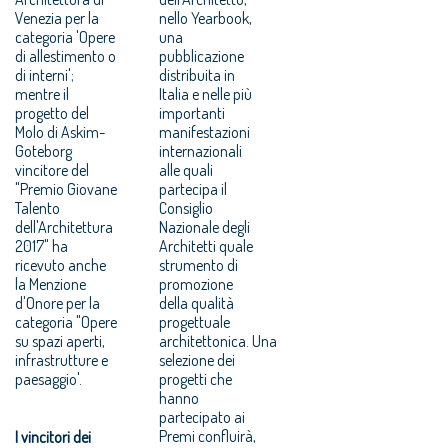
Venezia per la
nello Yearbook,
categoria 'Opere
una
di allestimento o
pubblicazione
di interni';
distribuita in
mentre il
Italia e nelle più
progetto del
importanti
Molo di Askim-
manifestazioni
Goteborg
internazionali
vincitore del
alle quali
"Premio Giovane
partecipa il
Talento
Consiglio
dell'Architettura
Nazionale degli
2017" ha
Architetti quale
ricevuto anche
strumento di
la Menzione
promozione
d'Onore per la
della qualità
categoria "Opere
progettuale
su spazi aperti,
architettonica. Una
infrastrutture e
selezione dei
paesaggio'.
progetti che
hanno
partecipato ai
Premi confluirà,
I vincitori dei