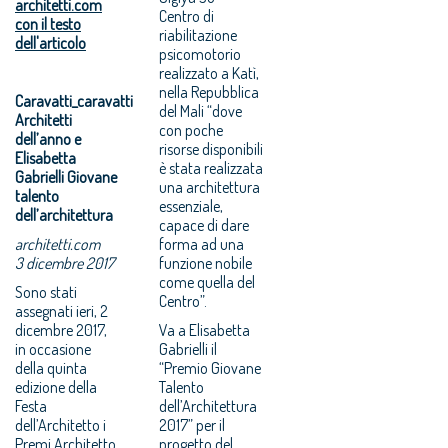
architetti.com
Centro di
con il testo
riabilitazione
dell'articolo
psicomotorio
realizzato a Katì,
nella Repubblica
Caravatti_caravatti
del Mali “dove
Architetti
con poche
dell’anno e
risorse disponibili
Elisabetta
è stata realizzata
Gabrielli Giovane
una architettura
talento
essenziale,
dell’architettura
capace di dare
architetti.com
forma ad una
3 dicembre 2017
funzione nobile
come quella del
Sono stati
Centro”.
assegnati ieri, 2
dicembre 2017,
Va a Elisabetta
in occasione
Gabrielli il
della quinta
“Premio Giovane
edizione della
Talento
Festa
dell’Architettura
dell’Architetto i
2017” per il
Premi Architetto
progetto del