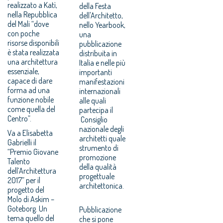
realizzato a Katì,
della Festa
nella Repubblica
dell'Architetto,
del Mali “dove
nello Yearbook,
con poche
una
risorse disponibili
pubblicazione
è stata realizzata
distribuita in
una architettura
Italia e nelle più
essenziale,
importanti
capace di dare
manifestazioni
forma ad una
internazionali
funzione nobile
alle quali
come quella del
partecipa il
Centro”.
Consiglio
nazionale degli
Va a Elisabetta
architetti quale
Gabrielli il
strumento di
“Premio Giovane
promozione
Talento
della qualità
dell’Architettura
progettuale
2017” per il
architettonica.
progetto del
Molo di Askim –
Goteborg. Un
Pubblicazione
tema quello del
che si pone