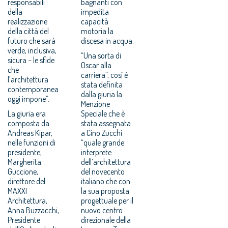
responsabili
bagnanti con
della
impedita
realizzazione
capacità
della città del
motoria la
futuro che sarà
discesa in acqua.
verde, inclusiva,
“Una sorta di
sicura – le sfide
Oscar alla
che
carriera”, così è
l’architettura
stata definita
contemporanea
dalla giuria la
oggi impone”.
Menzione
La giuria era
Speciale che è
composta da
stata assegnata
Andreas Kipar,
a Cino Zucchi
nelle funzioni di
“quale grande
presidente,
interprete
Margherita
dell’architettura
Guccione,
del novecento
direttore del
italiano che con
MAXXI
la sua proposta
Architettura,
progettuale per il
Anna Buzzacchi,
nuovo centro
Presidente
direzionale della