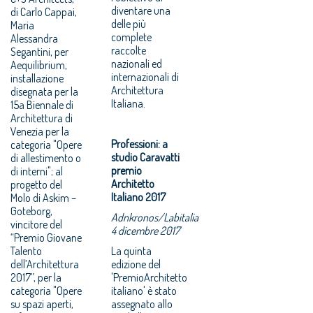
diventare una
di Carlo Cappai,
delle più
Maria
complete
Alessandra
raccolte
Segantini, per
nazionali ed
Aequilibrium,
internazionali di
installazione
Architettura
disegnata per la
Italiana.
15a Biennale di
Architettura di
Venezia per la
Professioni: a
categoria "Opere
studio Caravatti
di allestimento o
premio
di interni"; al
Architetto
progetto del
Italiano 2017
Molo di Askim –
Goteborg,
Adnkronos/Labitalia
vincitore del
4 dicembre 2017
“Premio Giovane
Talento
La quinta
dell’Architettura
edizione del
2017”, per la
'PremioArchitetto
categoria "Opere
italiano' è stato
su spazi aperti,
assegnato allo