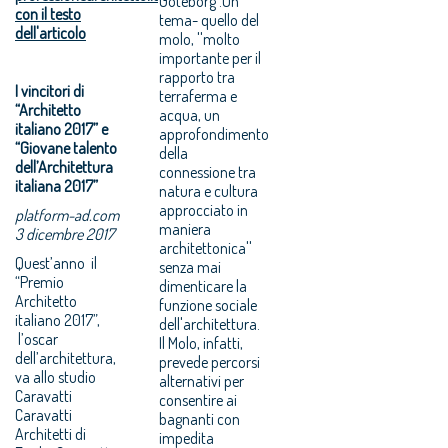
Goteborg .Un
con il testo
tema- quello del
dell'articolo
molo, ''molto
importante per il
rapporto tra
I vincitori di
terraferma e
“Architetto
acqua, un
italiano 2017” e
approfondimento
“Giovane talento
della
dell’Architettura
connessione tra
italiana 2017”
natura e cultura
approcciato in
platform-ad.com
maniera
3 dicembre 2017
architettonica''
Quest’anno il
senza mai
“Premio
dimenticare la
Architetto
funzione sociale
italiano 2017”,
dell'architettura.
l’oscar
Il Molo, infatti,
dell’architettura,
prevede percorsi
va allo studio
alternativi per
Caravatti
consentire ai
Caravatti
bagnanti con
Architetti di
impedita