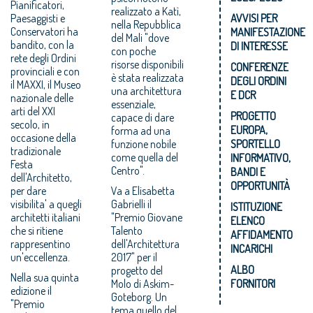
Pianificatori,
realizzato a Katì,
Paesaggisti e
AVVISI PER
nella Repubblica
Conservatori ha
MANIFESTAZIONE
del Mali "dove
bandito, con la
DI INTERESSE
con poche
rete degli Ordini
risorse disponibili
CONFERENZE
provinciali e con
è stata realizzata
DEGLI ORDINI
il MAXXI, il Museo
una architettura
E DCR
nazionale delle
essenziale,
arti del XXI
PROGETTO
capace di dare
secolo, in
EUROPA,
forma ad una
occasione della
funzione nobile
SPORTELLO
tradizionale
come quella del
INFORMATIVO,
Festa
Centro".
BANDI E
dell'Architetto,
OPPORTUNITÀ
per dare
Va a Elisabetta
visibilita' a quegli
Gabrielli il
ISTITUZIONE
architetti italiani
"Premio Giovane
ELENCO
che si ritiene
Talento
AFFIDAMENTO
rappresentino
dell'Architettura
INCARICHI
un'eccellenza.
2017" per il
ALBO
progetto del
Nella sua quinta
Molo di Askim-
FORNITORI
edizione il
Goteborg. Un
"Premio
tema quello del