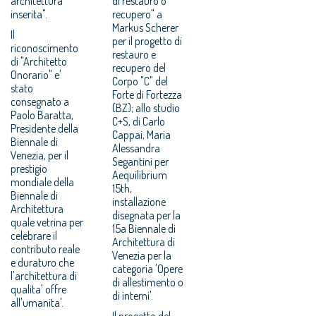
architettura
di restauro o
inserita".
recupero" a
Markus Scherer
Il
per il progetto di
riconoscimento
restauro e
di "Architetto
recupero del
Onorario" e'
Corpo "C" del
stato
Forte di Fortezza
consegnato a
(BZ); allo studio
Paolo Baratta,
C+S, di Carlo
Presidente della
Cappai, Maria
Biennale di
Alessandra
Venezia, per il
Segantini per
prestigio
Aequilibrium
mondiale della
15th,
Biennale di
installazione
Architettura
disegnata per la
quale vetrina per
15a Biennale di
celebrare il
Architettura di
contributo reale
Venezia per la
e duraturo che
categoria 'Opere
l'architettura di
di allestimento o
qualita' offre
di interni'.
all'umanita'.
Il progetto del