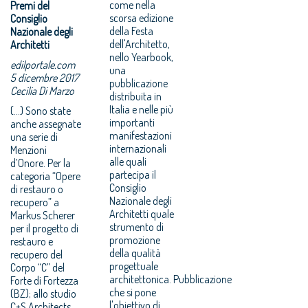
come nella
Premi del
scorsa edizione
Consiglio
della Festa
Nazionale degli
dell'Architetto,
Architetti
nello Yearbook,
edilportale.com
una
5 dicembre 2017
pubblicazione
Cecilia Di Marzo
distribuita in
Italia e nelle più
(...) Sono state
importanti
anche assegnate
manifestazioni
una serie di
internazionali
Menzioni
alle quali
d’Onore. Per la
partecipa il
categoria “Opere
Consiglio
di restauro o
Nazionale degli
recupero” a
Architetti quale
Markus Scherer
strumento di
per il progetto di
promozione
restauro e
della qualità
recupero del
progettuale
Corpo “C” del
architettonica. Pubblicazione
Forte di Fortezza
che si pone
(BZ); allo studio
l'obiettivo di
C+S Architects,