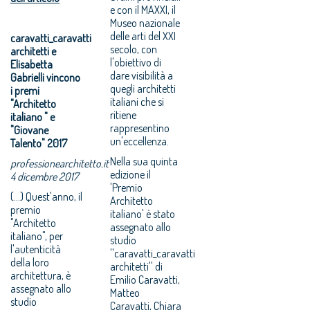
e con il MAXXI, il
Museo nazionale
delle arti del XXI
caravatti_caravatti
secolo, con
architetti e
l'obiettivo di
Elisabetta
dare visibilità a
Gabrielli vincono
quegli architetti
i premi
italiani che si
"Architetto
ritiene
italiano " e
rappresentino
"Giovane
un'eccellenza.
Talento" 2017
Nella sua quinta
professionearchitetto.it
edizione il
4 dicembre 2017
'Premio
(...) Quest'anno, il
Architetto
premio
italiano' è stato
"Architetto
assegnato allo
italiano", per
studio
l'autenticità
''caravatti_caravatti
della loro
architetti'' di
architettura, è
Emilio Caravatti,
assegnato allo
Matteo
studio
Caravatti, Chiara