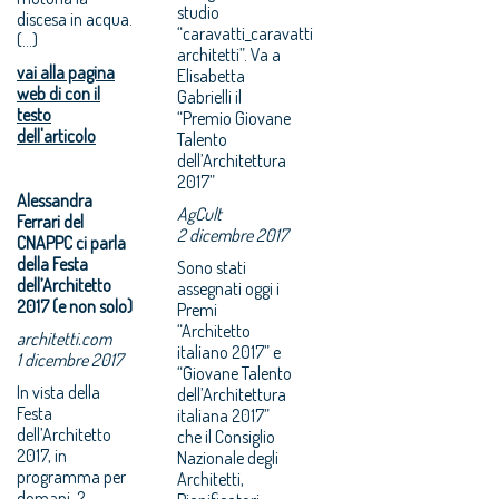
studio
discesa in acqua.
“caravatti_caravatti
(...)
architetti”. Va a
vai alla pagina
Elisabetta
web di con il
Gabrielli il
testo
“Premio Giovane
dell'articolo
Talento
dell’Architettura
2017”
Alessandra
AgCult
Ferrari del
2 dicembre 2017
CNAPPC ci parla
della Festa
Sono stati
dell’Architetto
assegnati oggi i
2017 (e non solo)
Premi
“Architetto
architetti.com
italiano 2017” e
1 dicembre 2017
“Giovane Talento
In vista della
dell’Architettura
Festa
italiana 2017”
dell’Architetto
che il Consiglio
2017, in
Nazionale degli
programma per
Architetti,
domani, 2