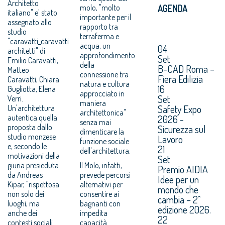
Architetto
molo, "molto
AGENDA
italiano" e' stato
importante per il
assegnato allo
rapporto tra
studio
terraferma e
"caravatti_caravatti
acqua, un
04
architetti" di
approfondimento
Set
Emilio Caravatti,
della
B-CAD Roma –
Matteo
connessione tra
Fiera Edilizia
Caravatti, Chiara
natura e cultura
16
Gugliotta, Elena
approcciato in
Set
Verri.
maniera
Safety Expo
Un'architettura
architettonica"
autentica quella
2026 -
senza mai
proposta dallo
Sicurezza sul
dimenticare la
studio monzese
Lavoro
funzione sociale
e, secondo le
21
dell'architettura.
motivazioni della
Set
giuria presieduta
Il Molo, infatti,
Premio AIDIA
da Andreas
prevede percorsi
Idee per un
Kipar, "rispettosa
alternativi per
mondo che
non solo dei
consentire ai
cambia – 2^
luoghi, ma
bagnanti con
edizione 2026.
anche dei
impedita
22
contesti sociali
capacità