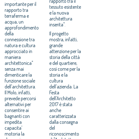
rapporto tra il
importante per il
tessuto esistente
rapporto tra
e la nuova
terraferma e
architettura
acqua, un
inserita".
approfondimento
della
Il progetto
connessione tra
mostra, infatti,
natura e cultura
grande
approcciato in
attenzione per la
maniera
storia della città
architettonica"
e del quartiere,
senza mai
così come per la
dimenticare la
storia e la
funzione sociale
cultura
dell'architettura.
dell'azienda. La
Il Molo, infatti,
Festa
prevede percorsi
dell'Architetto
alternativi per
2017 è stata
consentire ai
anche
bagnanti con
caratterizzata
impedita
dalla consegna
capacita'
del
motoria la
riconoscimento