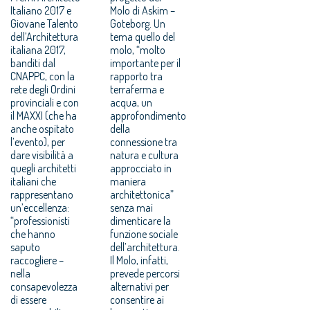
Italiano 2017 e
Molo di Askim –
Giovane Talento
Goteborg. Un
dell’Architettura
tema quello del
italiana 2017,
molo, “molto
banditi dal
importante per il
CNAPPC, con la
rapporto tra
rete degli Ordini
terraferma e
provinciali e con
acqua, un
il MAXXI (che ha
approfondimento
anche ospitato
della
l’evento), per
connessione tra
dare visibilità a
natura e cultura
quegli architetti
approcciato in
italiani che
maniera
rappresentano
architettonica”
un’eccellenza:
senza mai
“professionisti
dimenticare la
che hanno
funzione sociale
saputo
dell’architettura.
raccogliere –
Il Molo, infatti,
nella
prevede percorsi
consapevolezza
alternativi per
di essere
consentire ai