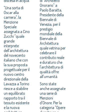
discesa in acqua.
di "Architetto
Onorario" a
"Una sorta di
Paolo Baratta,
Oscar alla
Presidente della
carriera", la
Biennale di
Menzione
Venezia, per il
Speciale
prestigio
assegnata a Cino
mondiale della
Zucchi "quale
Biennale di
grande
Architettura
interprete
quale vetrina per
dell'architettura
celebrare il
del novecento
contributo reale
italiano che con
e duraturo che
la sua proposta
l'architettura di
progettuale per il
qualità offre
nuovo centro
all'umanità.
direzionale della
Lavazza a Torino
Sono state
riesce a stabilire
anche assegnate
un equilibrato
una serie di
rapporto tra il
Menzioni
tessuto esistente
d'Onore. Per la
e la nuova
categoria "Opere