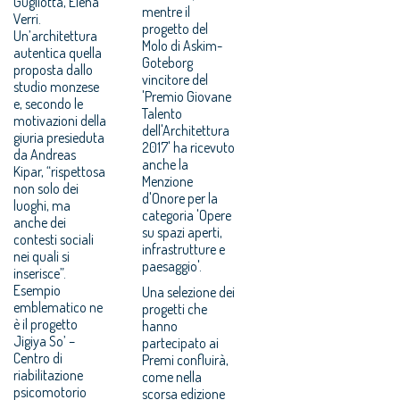
Gugliotta, Elena
mentre il
Verri.
progetto del
Un’architettura
Molo di Askim-
autentica quella
Goteborg
proposta dallo
vincitore del
studio monzese
'Premio Giovane
e, secondo le
Talento
motivazioni della
dell'Architettura
giuria presieduta
2017' ha ricevuto
da Andreas
anche la
Kipar, “rispettosa
Menzione
non solo dei
d'Onore per la
luoghi, ma
categoria 'Opere
anche dei
su spazi aperti,
contesti sociali
infrastrutture e
nei quali si
paesaggio'.
inserisce”.
Esempio
Una selezione dei
emblematico ne
progetti che
è il progetto
hanno
Jigiya So’ –
partecipato ai
Centro di
Premi confluirà,
riabilitazione
come nella
psicomotorio
scorsa edizione