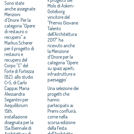
Sono state
Molo di Askim-
anche assegnate
Goteborg
Menzioni
vincitore del
d'Onore. Per la
"Premio Giovane
categoria "Opere
Talento
di restauro o
dell'Architettura
recupero" a
2017" ha
Markus Scherer
ricevuto anche
per il progetto di
la Menzione
restauro e
d'Onore per la
recupero del
categoria "Opere
Corpo "C" del
su spazi aperti,
Forte di Fortezza
infrastrutture e
(BZ); allo studio
paesaggio'.
C+S, di Carlo
Cappai, Maria
Una selezione dei
Alessandra
progetti che
Segantini per
hanno
Aequilibrium
partecipato ai
15th,
Premi confluirà,
installazione
come nella
disegnata per la
scorsa edizione
15a Biennale di
della Festa
Architettura di
dell'Architetto,