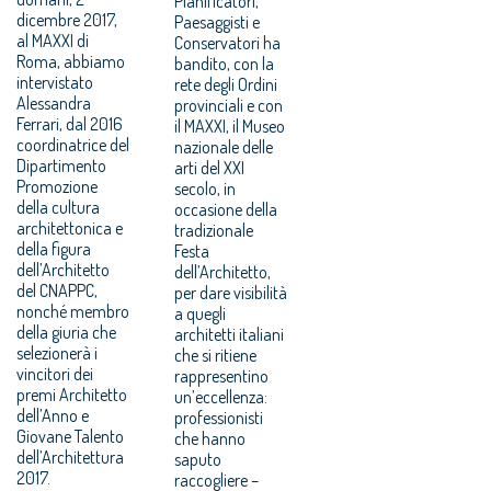
Pianificatori,
dicembre 2017,
Paesaggisti e
al MAXXI di
Conservatori ha
Roma, abbiamo
bandito, con la
intervistato
rete degli Ordini
Alessandra
provinciali e con
Ferrari, dal 2016
il MAXXI, il Museo
coordinatrice del
nazionale delle
Dipartimento
arti del XXI
Promozione
secolo, in
della cultura
occasione della
architettonica e
tradizionale
della figura
Festa
dell’Architetto
dell’Architetto,
del CNAPPC,
per dare visibilità
nonché membro
a quegli
della giuria che
architetti italiani
selezionerà i
che si ritiene
vincitori dei
rappresentino
premi Architetto
un’eccellenza:
dell’Anno e
professionisti
Giovane Talento
che hanno
dell’Architettura
saputo
2017.
raccogliere –