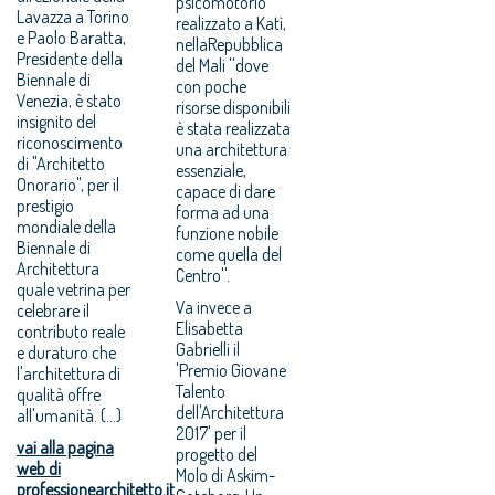
psicomotorio
Lavazza a Torino
realizzato a Katì,
e Paolo Baratta,
nellaRepubblica
Presidente della
del Mali ''dove
Biennale di
con poche
Venezia, è stato
risorse disponibili
insignito del
è stata realizzata
riconoscimento
una architettura
di "Architetto
essenziale,
Onorario", per il
capace di dare
prestigio
forma ad una
mondiale della
funzione nobile
Biennale di
come quella del
Architettura
Centro''.
quale vetrina per
Va invece a
celebrare il
Elisabetta
contributo reale
Gabrielli il
e duraturo che
'Premio Giovane
l'architettura di
Talento
qualità offre
dell'Architettura
all'umanità. (...)
2017' per il
vai alla pagina
progetto del
web di
Molo di Askim-
professionearchitetto.it