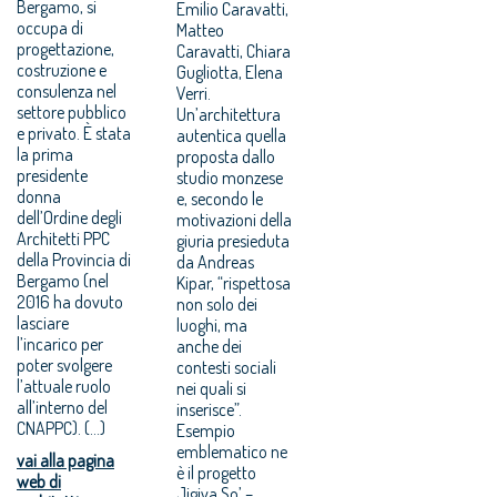
Bergamo, si
Emilio Caravatti,
occupa di
Matteo
progettazione,
Caravatti, Chiara
costruzione e
Gugliotta, Elena
consulenza nel
Verri.
settore pubblico
Un’architettura
e privato. È stata
autentica quella
la prima
proposta dallo
presidente
studio monzese
donna
e, secondo le
dell’Ordine degli
motivazioni della
Architetti PPC
giuria presieduta
della Provincia di
da Andreas
Bergamo (nel
Kipar, “rispettosa
2016 ha dovuto
non solo dei
lasciare
luoghi, ma
l’incarico per
anche dei
poter svolgere
contesti sociali
l’attuale ruolo
nei quali si
all’interno del
inserisce”.
CNAPPC). (...)
Esempio
emblematico ne
vai alla pagina
è il progetto
web di
Jigiya So’ –