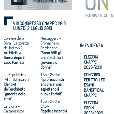
VIII CONGRESSO CNAPPC 2018.
LUNEDÌ 2 LUGLIO 2018
Corriere della
Messaggero -
Sera: “La stanza
Cronache di
IN EVIDENZA
dei bottoni”
Pordenone
Architetti a
“Sono 569 gli
ELEZIONI
Roma dopo il
architetti. Tra i
CNAPPC
caso Parnasi
giovani più
donne”
2026/2031
La Repubblica
Il Sole 24 0re
CONCORSI
“Afafri&Finanza”
"I professionisti
PER TITOLI ED
Identikit
ancora in crisi
ESAMI
dell’architetto
aspettano il
BANDITI DAL
“garante della
nuovo forfait"
CNAPPC
città”
Il Sole 24 0re
ELEZIONI
La Sicilia -
CASA
ORDINI
Caltanissetta
Regole e incentivi
2025/2029