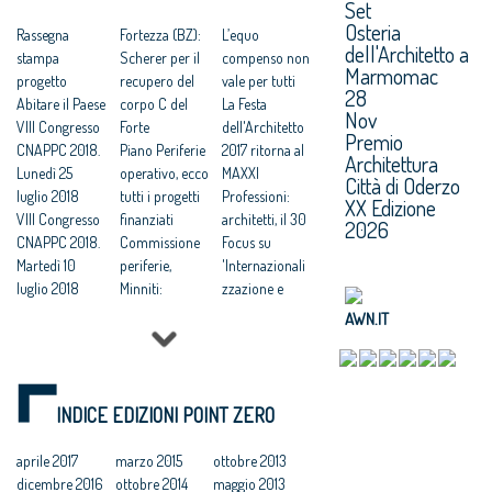
Set
CNAPPC 2018.
sviluppo della
italiane
Osteria
Domenica 8
Rassegna
professione’.
Fortezza (BZ):
VIII Congresso
L’equo
dell'Architetto a
luglio 2018
stampa
VIII Congresso
Scherer per il
CNAPPC 2018.
compenso non
Marmomac
Votazioni VIII
progetto
CNAPPC 2018.
recupero del
Domenica 1
vale per tutti
28
Congresso
Abitare il Paese
Venerdì 6
corpo C del
luglio 2018
La Festa
Nov
2018
VIII Congresso
luglio 2018
Forte
Architetti:VIII
dell'Architetto
Premio
CNAPPC 2018.
Architetti:
Piano Periferie
Congresso
2017 ritorna al
Architettura
Lunedì 25
Cappochin, “il
operativo, ecco
nazionale,
MAXXI
Città di Oderzo
luglio 2018
Governo
tutti i progetti
attesi 3mila
Professioni:
XX Edizione
VIII Congresso
realizzi subito
finanziati
delegati in
architetti, il 30
2026
CNAPPC 2018.
un ‘Piano
Commissione
rappresentanz
Focus su
Martedì 10
d’Azione
periferie,
a dei 155mila
'Internazionali
luglio 2018
Nazionale per
Minniti:
iscritti -
zzazione e
VIII Congresso
le città
«Proposte da
Cappochin “dal
innovazione
AWN.IT
CNAPPC 2018.
sostenibili”
condividere:
Congresso una
culturale'
Lunedì 9 luglio
VIII Congresso
politiche
grande
Festa
2018
CNAPPC 2018.
integrate per le
proposta al
dell’Architetto
VIII Congresso
Gercoledì 5
città»
Paese per le
2017 - Una
INDICE EDIZIONI POINT ZERO
CNAPPC 2018.
luglio 2018
Equo
nuove città
legge per
Domenica 8
compenso,
Congresso
l’architettura
aprile 2017
marzo 2015
ottobre 2013
luglio 2018
parametri
Nazionale
Rappresentanz
dicembre 2016
ottobre 2014
maggio 2013