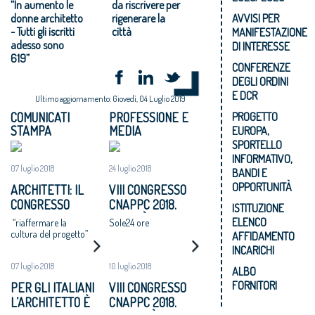
“In aumento le
da riscrivere per
donne architetto
rigenerare la
AVVISI PER
- Tutti gli iscritti
città
MANIFESTAZIONE
adesso sono
DI INTERESSE
619”
CONFERENZE
DEGLI ORDINI
E DCR
Ultimo aggiornamento: Giovedì, 04 Luglio 2019
PROGETTO
COMUNICATI
PROFESSIONE E
STAMPA
MEDIA
EUROPA,
SPORTELLO
INFORMATIVO,
07 luglio 2018
24 luglio 2018
BANDI E
OPPORTUNITÀ
ARCHITETTI: IL
VIII CONGRESSO
CONGRESSO
CNAPPC 2018.
ISTITUZIONE
NAZIONALE
LUNEDÌ 25 LUGLIO
ELENCO
“riaffermare la
Sole24 ore
APPROVA UN
2018
cultura del progetto”
AFFIDAMENTO
MANIFESTO: “SI
INCARICHI
ADOTTI UN
07 luglio 2018
10 luglio 2018
ALBO
PROGRAMMA
FORNITORI
PER GLI ITALIANI
VIII CONGRESSO
NAZIONALE DI
L’ARCHITETTO È
CNAPPC 2018.
RIGENERAZIONE