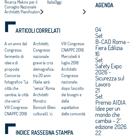
UNA FIGURA
MARTEDÌ 10
Ricerca Makno per il
ItaliaOggi
URBANE,
AGENDA
CRUCIALE PER
LUGLIO 2018
Consiglio Nazionale
ALTERNATIVA A
Architetti Pianificatori
DISEGNARE LO
ESPANSIONI
Paesaggisti e
SVILUPPO
Conservatori –
INCONTROLLATE
ECONOMICO E
CNAPPC
04
E AL CONSUMO DI
ARTICOLI CORRELATI
SOCIALE DEL
Set
SUOLO”
PAESE
B-CAD Roma –
A un anno dal
Architetti,
VIII Congresso
Fiera Edilizia
Congresso,
Congresso
CNAPPC 2018.
16
fermento di
nazionale:
Mercoledì 4
Set
idee e di
grave la crisi
luglio 2018
Safety Expo
proposte
demografica;
Architetti:
2026 -
Concorso
tra 20 anni
Congresso
Sicurezza sul
fotografico “La
l’Italia sarà
nazionale;
Lavoro
città che
“senza” Roma
dopo l’ascolto
21
cambia, la città
Architetti:
dei bisogni e
Set
Premio AIDIA
che verrà”
Ministro
delle
Idee per un
VIII Congresso
Bonisoli (Beni
aspettative
mondo che
CNAPPC 2018.
culturali), ‘ci
delle comunità
cambia – 2^
Lunedì 9 luglio
faremo carico
al via il
edizione 2026.
2018
di predisporre
rinnovamento
22
INDICE RASSEGNA STAMPA
VIII Congresso
norme per lo
delle città