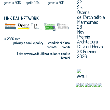
22
gennaio 2016
aprile 2014
gennaio 2013
Set
Osteria
dell'Architetto a
LINK DAL NETWORK
Marmomac
28
Nov
Premio
© 2026 awn
Architettura
privacy e cookie policy
condizioni d'uso
Città di Oderzo
contatti
crediti
XX Edizione
il sito www.awn.it utilizza soltanto cookie
2026
tecnici
AWN.IT