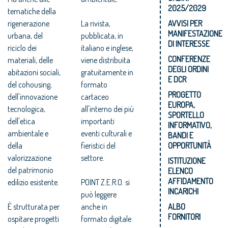
2025/2029
tematiche della
rigenerazione
La rivista,
AVVISI PER
MANIFESTAZIONE
urbana, del
pubblicata, in
DI INTERESSE
riciclo dei
italiano e inglese,
CONFERENZE
materiali, delle
viene distribuita
DEGLI ORDINI
abitazioni sociali,
gratuitamente in
E DCR
del cohousing,
formato
PROGETTO
dell'innovazione
cartaceo
EUROPA,
tecnologica,
all'interno dei più
SPORTELLO
dell'etica
importanti
INFORMATIVO,
ambientale e
eventi culturali e
BANDI E
della
fieristici del
OPPORTUNITÀ
valorizzazione
settore.
ISTITUZIONE
del patrimonio
ELENCO
AFFIDAMENTO
edilizio esistente.
POINT Z.E.R.O. si
INCARICHI
può leggere
È strutturata per
anche in
ALBO
FORNITORI
ospitare progetti
formato digitale