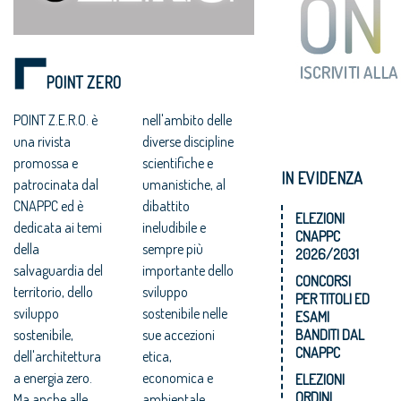
POINT ZERO
POINT Z.E.R.O. è
nell'ambito delle
una rivista
diverse discipline
promossa e
scientifiche e
IN EVIDENZA
patrocinata dal
umanistiche, al
CNAPPC ed è
dibattito
ELEZIONI
dedicata ai temi
ineludibile e
CNAPPC
della
sempre più
2026/2031
salvaguardia del
importante dello
CONCORSI
territorio, dello
sviluppo
PER TITOLI ED
sviluppo
sostenibile nelle
ESAMI
sostenibile,
sue accezioni
BANDITI DAL
CNAPPC
dell'architettura
etica,
a energia zero.
economica e
ELEZIONI
ORDINI
Ma anche alle
ambientale.