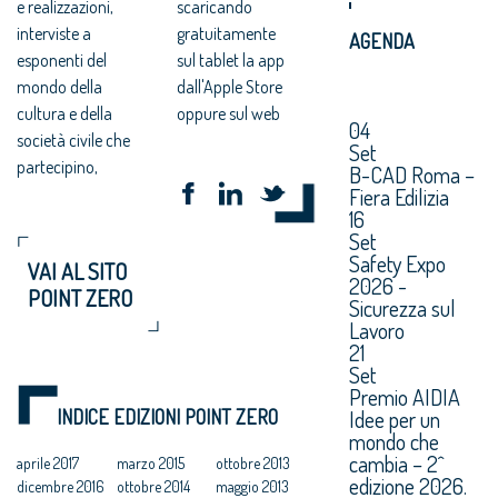
e realizzazioni,
scaricando
interviste a
gratuitamente
AGENDA
esponenti del
sul tablet la app
mondo della
dall'Apple Store
cultura e della
oppure sul web
04
società civile che
Set
partecipino,
B-CAD Roma –
Fiera Edilizia
16
Set
Safety Expo
VAI AL SITO
2026 -
POINT ZERO
Sicurezza sul
Lavoro
21
Set
Premio AIDIA
INDICE EDIZIONI POINT ZERO
Idee per un
mondo che
cambia – 2^
aprile 2017
marzo 2015
ottobre 2013
edizione 2026.
dicembre 2016
ottobre 2014
maggio 2013