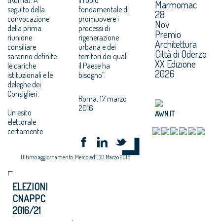
Marmomac
seguito della
fondamentale di
28
convocazione
promuovere i
Nov
della prima
processi di
Premio
riunione
rigenerazione
Architettura
consiliare
urbana e dei
Città di Oderzo
saranno definite
territori dei quali
XX Edizione
le cariche
il Paese ha
2026
istituzionali e le
bisogno”.
deleghe dei
Consiglieri.
Roma, 17 marzo
2016
Un esito
AWN.IT
elettorale
certamente
Ultimo aggiornamento: Mercoledì, 30 Marzo 2016
ELEZIONI
CNAPPC
2016/21