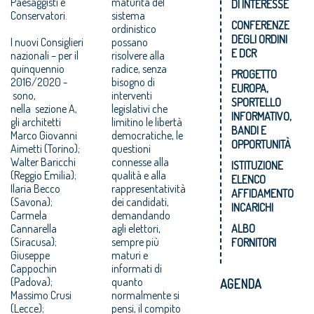
Paesaggisti e
maturità del
DI INTERESSE
Conservatori.
sistema
CONFERENZE
ordinistico
DEGLI ORDINI
I nuovi Consiglieri
possano
E DCR
nazionali – per il
risolvere alla
quinquennio
radice, senza
PROGETTO
2016/2020 -
bisogno di
EUROPA,
sono,
interventi
SPORTELLO
nella sezione A,
legislativi che
INFORMATIVO,
gli architetti
limitino le libertà
BANDI E
Marco Giovanni
democratiche, le
OPPORTUNITÀ
Aimetti (Torino);
questioni
Walter Baricchi
connesse alla
ISTITUZIONE
(Reggio Emilia);
qualità e alla
ELENCO
Ilaria Becco
rappresentatività
AFFIDAMENTO
(Savona);
dei candidati,
INCARICHI
Carmela
demandando
Cannarella
agli elettori,
ALBO
(Siracusa);
sempre più
FORNITORI
Giuseppe
maturi e
Cappochin
informati di
(Padova);
quanto
AGENDA
Massimo Crusi
normalmente si
(Lecce);
pensi, il compito