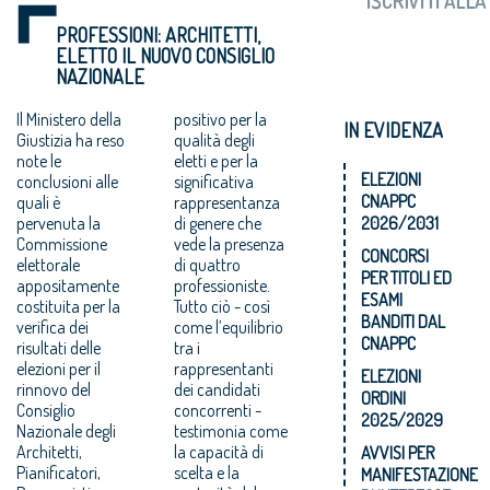
PROFESSIONI: ARCHITETTI,
ELETTO IL NUOVO CONSIGLIO
NAZIONALE
Il Ministero della
positivo per la
IN EVIDENZA
Giustizia ha reso
qualità degli
note le
eletti e per la
ELEZIONI
conclusioni alle
significativa
CNAPPC
quali è
rappresentanza
pervenuta la
di genere che
2026/2031
Commissione
vede la presenza
CONCORSI
elettorale
di quattro
PER TITOLI ED
appositamente
professioniste.
ESAMI
costituita per la
Tutto ciò - così
BANDITI DAL
verifica dei
come l’equilibrio
CNAPPC
risultati delle
tra i
elezioni per il
rappresentanti
ELEZIONI
rinnovo del
dei candidati
ORDINI
Consiglio
concorrenti -
2025/2029
Nazionale degli
testimonia come
Architetti,
la capacità di
AVVISI PER
Pianificatori,
scelta e la
MANIFESTAZIONE