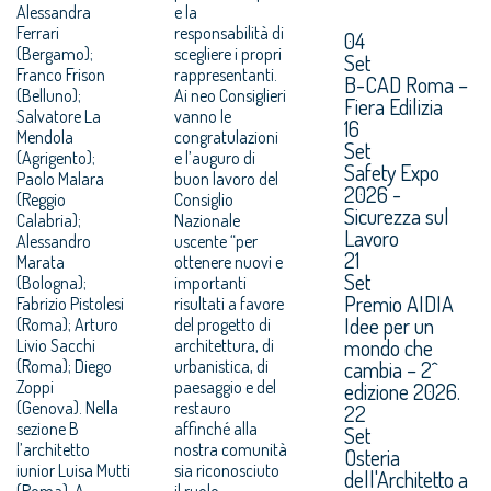
Alessandra
e la
Ferrari
responsabilità di
04
(Bergamo);
scegliere i propri
Set
Franco Frison
rappresentanti.
B-CAD Roma –
(Belluno);
Ai neo Consiglieri
Fiera Edilizia
Salvatore La
vanno le
16
Mendola
congratulazioni
Set
(Agrigento);
e l’auguro di
Safety Expo
Paolo Malara
buon lavoro del
2026 -
(Reggio
Consiglio
Sicurezza sul
Calabria);
Nazionale
Lavoro
Alessandro
uscente “per
21
Marata
ottenere nuovi e
Set
(Bologna);
importanti
Premio AIDIA
Fabrizio Pistolesi
risultati a favore
Idee per un
(Roma); Arturo
del progetto di
mondo che
Livio Sacchi
architettura, di
(Roma); Diego
urbanistica, di
cambia – 2^
Zoppi
paesaggio e del
edizione 2026.
(Genova). Nella
restauro
22
sezione B
affinché alla
Set
l’architetto
nostra comunità
Osteria
iunior Luisa Mutti
sia riconosciuto
dell'Architetto a
(Roma). A
il ruolo