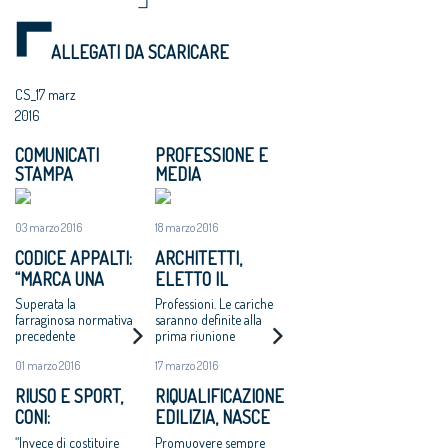
ALLEGATI DA SCARICARE
CS_17 marz
2016
COMUNICATI
PROFESSIONE E
STAMPA
MEDIA
03 marzo 2016
18 marzo 2016
CODICE APPALTI:
ARCHITETTI,
“MARCA UNA
ELETTO IL
SIGNIFICATIVA
CONSIGLIO
Superata la
Professioni. Le cariche
DISCONTINUITÀ”
farraginosa normativa
saranno definite alla
precedente
prima riunione
01 marzo 2016
17 marzo 2016
RIUSO E SPORT,
RIQUALIFICAZIONE
CONI:
EDILIZIA, NASCE
“VALORIZZARE IL
E-LAB, PROMOSSO
“Invece di costituire
Promuovere sempre