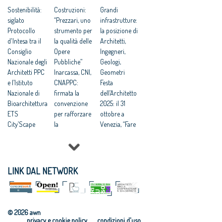
Inaugurata a
Sostenibilità:
A Camerino si
Costruzioni:
UIA
Grandi
Tbilisi la
siglato
riflette su “La
“Prezzari, uno
Gli architetti
infrastrutture:
mostra Premio
Protocollo
nuova
strumento per
italiani
la posizione di
Architettura
d'Intesa tra il
architettura”
la qualità delle
all'Italian
Architetti,
italiana 2018
Consiglio
Codice
Opere
Design Day di
Ingegneri,
Protocollo
Nazionale degli
Contratti:
Pubbliche”
Baku
Geologi,
d’intesa
Architetti PPC
Architetti “è
Inarcassa, CNI,
Italian Urban
Geometri
CNAPPC-
e l’Istituto
necessaria una
CNAPPC:
Landscapes A
Festa
CAU/BR
Nazionale di
riforma”
firmata la
Zagabria
dell’Architetto
Bioarchitettura
convenzione
2025: il 31
ETS
per rafforzare
ottobre a
City’Scape
la
Venezia, “Fare
Award 2026
collaborazione
comunità”
Rigenerazione
a tutela dei
tema della
urbana:
professionisti
13ma edizione
CNAPPC, “è la
Sostenibilità
Appalti:
LINK DAL NETWORK
strada verso
ambientale
Architetti,
un nuovo
delle
Concorsi di
umanesimo”
costruzioni:
progettazione
Rigenerazione:
istituito il
vantaggiosi per
© 2026 awn
CNAPPC,
Comitato
tempi e qualità
privacy e cookie policy
condizioni d'uso