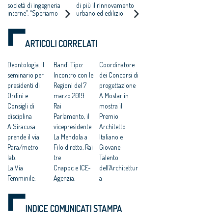
MERITO DEI
DA ARCHITETTI E
società di ingegneria
di più il rinnovamento
interne”. “Speriamo
urbano ed edilizio
GIOVANI
LEGAMBIENTE
che questo non sia un
riducendo i consumi
PROGETTISTI”
pessimo antipasto di
energetici e limitando
quello che potrà
il consumo di suolo
ARTICOLI CORRELATI
succedere con le
Olimpiadi romane”
Deontologia. Il
Bandi Tipo:
Coordinatore
seminario per
Incontro con le
dei Concorsi di
presidenti di
Regioni del 7
progettazione
Ordini e
marzo 2019
A Mostar in
Consigli di
Rai
mostra il
disciplina
Parlamento, il
Premio
A Siracusa
vicepresidente
Architetto
prende il via
La Mendola a
Italiano e
Para/metro
Filo diretto, Rai
Giovane
lab.
tre
Talento
La Via
Cnappc e ICE-
dell’Architettur
Femminile.
Agenzia:
a
Sensibilità nei
missione
Madrid: il
paesaggi
economica a
Cnappc
INDICE COMUNICATI STAMPA
umani e
Baku
all’incontro
naturali
(Azerbaijan)
dell’UNESCO-