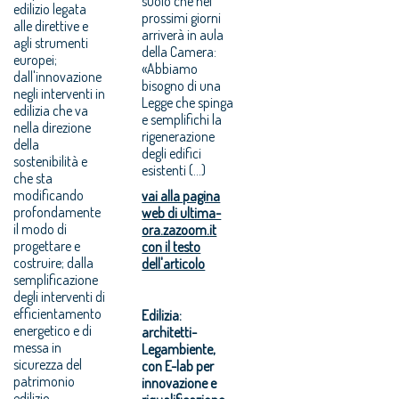
suolo che nei
edilizio legata
prossimi giorni
alle direttive e
arriverà in aula
agli strumenti
della Camera:
europei;
«Abbiamo
dall'innovazione
bisogno di una
negli interventi in
Legge che spinga
edilizia che va
e semplifichi la
nella direzione
rigenerazione
della
degli edifici
sostenibilità e
esistenti (...)
che sta
modificando
vai alla pagina
profondamente
web di ultima-
il modo di
ora.zazoom.it
progettare e
con il testo
costruire; dalla
dell'articolo
semplificazione
degli interventi di
efficientamento
Edilizia:
energetico e di
architetti-
messa in
Legambiente,
sicurezza del
con E-lab per
patrimonio
innovazione e
edilizio.