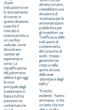
chiare
almeno tre anni,
indicazioni e con
creerebbero una
lo stanziamento
situazione di
di risorse, in
incertezza per le
questa direzione
amministrazioni
e perché il
pubbliche e per
mercato è
gli investitori, sia
oramai pronto a
l'inefficacia delle
un cambio
indicazioni di
radicale, come
contenimento
dimostrano
del consumo di
cantieri ed
suolo, troppo
esperienze in
generiche nei
corso. La
criteri e nella
riqualificazione
spinta al riuso
del patrimonio
delle aree
edilizio è già oggi
dismesse e degli
la voce
edifici".
principale degli
"Il rischio
investimenti in
evidente - hanno
Italia e tutti le
ammesso- è che
previsioni ne
un testo che non
confermano le
abbia risolto
grandi