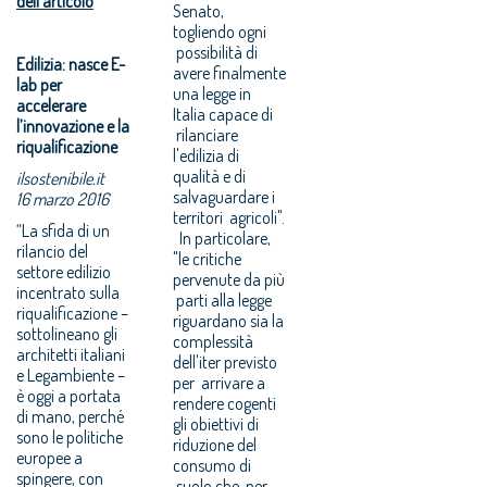
dell'articolo
Senato,
togliendo ogni
possibilità di
Edilizia: nasce E-
avere finalmente
lab per
una legge in
accelerare
Italia capace di
l’innovazione e la
rilanciare
riqualificazione
l'edilizia di
qualità e di
ilsostenibile.it
salvaguardare i
16 marzo 2016
territori agricoli".
“La sfida di un
In particolare,
rilancio del
"le critiche
settore edilizio
pervenute da più
incentrato sulla
parti alla legge
riqualificazione –
riguardano sia la
sottolineano gli
complessità
architetti italiani
dell'iter previsto
e Legambiente –
per arrivare a
è oggi a portata
rendere cogenti
di mano, perché
gli obiettivi di
sono le politiche
riduzione del
europee a
consumo di
spingere, con
suolo che, per