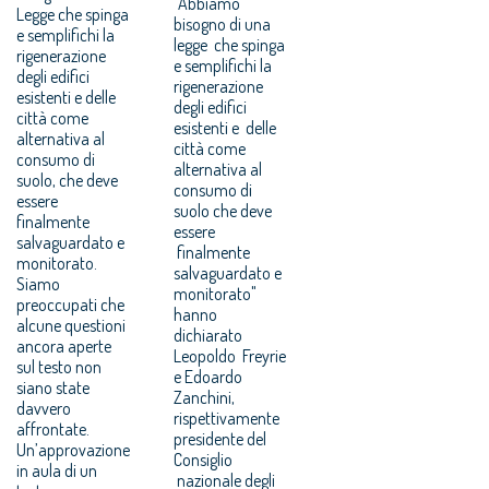
"Abbiamo
Legge che spinga
bisogno di una
e semplifichi la
legge che spinga
rigenerazione
e semplifichi la
degli edifici
rigenerazione
esistenti e delle
degli edifici
città come
esistenti e delle
alternativa al
città come
consumo di
alternativa al
suolo, che deve
consumo di
essere
suolo che deve
finalmente
essere
salvaguardato e
finalmente
monitorato.
salvaguardato e
Siamo
monitorato"
preoccupati che
hanno
alcune questioni
dichiarato
ancora aperte
Leopoldo Freyrie
sul testo non
e Edoardo
siano state
Zanchini,
davvero
rispettivamente
affrontate.
presidente del
Un’approvazione
Consiglio
in aula di un
nazionale degli