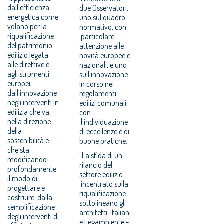
dall'efficienza
due Osservatori,
energetica come
uno sul quadro
volano per la
normativo, con
riqualificazione
particolare
del patrimonio
attenzione alle
edilizio legata
novità europee e
alle direttive e
nazionali, e uno
agli strumenti
sull'innovazione
europei;
in corso nei
dall'innovazione
regolamenti
negli interventi in
edilizi comunali
edilizia che va
con
nella direzione
l'individuazione
della
di eccellenze e di
sostenibilità e
buone pratiche.
che sta
"La sfida di un
modificando
rilancio del
profondamente
settore edilizio
il modo di
incentrato sulla
progettare e
riqualificazione -
costruire; dalla
sottolineano gli
semplificazione
architetti italiani
degli interventi di
e Legambiente -