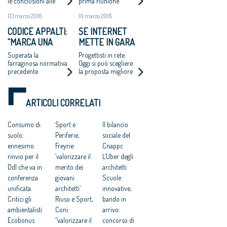
le conclusioni alle
prima riunione
NAZIONALE
quali è pervenuta la
03 marzo 2016
10 marzo 2016
Commissione
elettorale
CODICE APPALTI:
SE INTERNET
appositamente
“MARCA UNA
METTE IN GARA
costituita per la
verifica dei risultati
SIGNIFICATIVA
GLI ARCHITETTI
Superata la
Progettisti in rete.
delle elezioni per il
DISCONTINUITÀ”
farraginosa normativa
Oggi si può scegliere
rinnovo del Cnappc
precedente
la proposta migliore
per ristrutturare un
immobile. Boom di
clienti e polemiche
ARTICOLI CORRELATI
nell’era dei
marketplace
Consumo di
Sport e
Il bilancio
suolo:
Periferie,
sociale del
ennesimo
Freyrie:
Cnappc
rinvio per il
‘valorizzare il
L’Uber degli
Ddl che va in
merito dei
architetti
conferenza
giovani
Scuole
unificata.
architetti’
innovative,
Critici gli
Riuso e Sport,
bando in
ambientalisti
Coni:
arrivo:
Ecobonus
“valorizzare il
concorso di