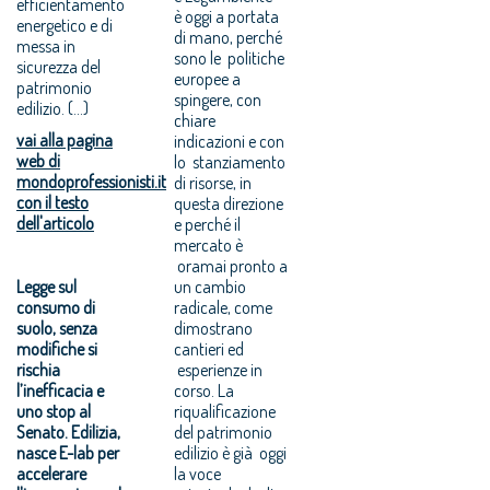
efficientamento
è oggi a portata
energetico e di
di mano, perché
messa in
sono le politiche
sicurezza del
europee a
patrimonio
spingere, con
edilizio. (...)
chiare
vai alla pagina
indicazioni e con
web di
lo stanziamento
mondoprofessionisti.it
di risorse, in
con il testo
questa direzione
dell'articolo
e perché il
mercato è
oramai pronto a
Legge sul
un cambio
consumo di
radicale, come
suolo, senza
dimostrano
modifiche si
cantieri ed
rischia
esperienze in
l’inefficacia e
corso. La
uno stop al
riqualificazione
Senato. Edilizia,
del patrimonio
nasce E-lab per
edilizio è già oggi
accelerare
la voce