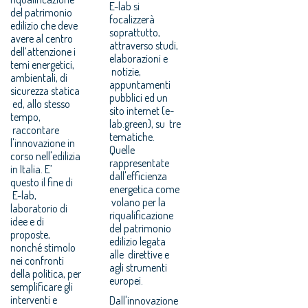
E-lab si
del patrimonio
focalizzerà
edilizio che deve
soprattutto,
avere al centro
attraverso studi,
dell’attenzione i
elaborazioni e
temi energetici,
notizie,
ambientali, di
appuntamenti
sicurezza statica
pubblici ed un
ed, allo stesso
sito internet (e-
tempo,
lab.green), su tre
raccontare
tematiche.
l'innovazione in
Quelle
corso nell'edilizia
rappresentate
in Italia. E’
dall'efficienza
questo il fine di
energetica come
E-lab,
volano per la
laboratorio di
riqualificazione
idee e di
del patrimonio
proposte,
edilizio legata
nonché stimolo
alle direttive e
nei confronti
agli strumenti
della politica, per
europei.
semplificare gli
interventi e
Dall'innovazione