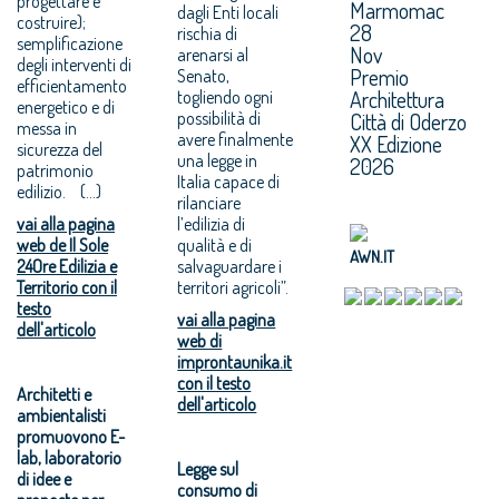
progettare e
Marmomac
dagli Enti locali
costruire);
28
rischia di
semplificazione
Nov
arenarsi al
degli interventi di
Premio
Senato,
efficientamento
Architettura
togliendo ogni
energetico e di
possibilità di
Città di Oderzo
messa in
avere finalmente
XX Edizione
sicurezza del
una legge in
2026
patrimonio
Italia capace di
edilizio. (...)
rilanciare
vai alla pagina
l’edilizia di
web de Il Sole
qualità e di
AWN.IT
24Ore Edilizia e
salvaguardare i
Territorio con il
territori agricoli”.
testo
vai alla pagina
dell'articolo
web di
improntaunika.it
con il testo
Architetti e
dell'articolo
ambientalisti
promuovono E-
lab, laboratorio
Legge sul
di idee e
consumo di