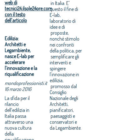
web di
in Italia. E'
tecnici24.ilsole24ore.com
questo il fine di
con il testo
E-lab,
dell'articolo
laboratorio di
idee e di
proposte,
Edilizia:
nonché stimolo
Architetti e
nei confronti
Legambiente,
della politica, per
nasce E-lab per
semplificare gli
accelerare
interventi e
l'innovazione e la
spingere
riqualificazione
l'innovazione in
edilizia,
mondoprofessionisti.it
promosso dal
16 marzo 2016
Consiglio
La sfida per il
Nazionale degli
rilancio
Architetti,
dell’edilizia in
pianificatori,
Italia passa
paesaggisti e
attraverso una
conservatori e
nuova cultura
da Legambiente.
della
riqualificazione