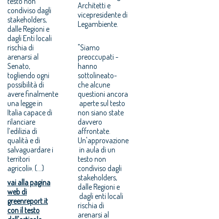
testo non
Architetti e
condiviso dagli
vicepresidente di
stakeholders,
Legambiente.
dalle Regioni e
dagli Enti locali
rischia di
"Siamo
arenarsi al
preoccupati -
Senato,
hanno
togliendo ogni
sottolineato-
possibilità di
che alcune
avere finalmente
questioni ancora
una legge in
aperte sul testo
Italia capace di
non siano state
rilanciare
davvero
l’edilizia di
affrontate.
qualità e di
Un'approvazione
salvaguardare i
in aula di un
territori
testo non
agricoli». (...)
condiviso dagli
stakeholders,
vai alla pagina
dalle Regioni e
web di
dagli enti locali
greenreport.it
rischia di
con il testo
arenarsi al