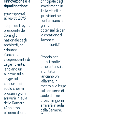
l'innovazione e la
principale degli
riqualificazione
investimenti in
Italia e tutti le
greenreport.it
previsioni ne
16 marzo 2016
confermano le
grandi
Leopoldo Freyrie,
potenzialità per
presidente del
la creazione di
Consiglio
lavoro e
nazionale degli
opportunità".
architetti, ed
Edoardo
Zanchini,
Proprio per
vicepresidente di
questi motivi
Legambiente,
ambientalisti e
lanciano un
architetti
allarme‎ sulla
lanciano un
Legge sul
allarme; in
consumo di
merito alla legge
suolo che nei
sul consumo di
prossimi giorni
suolo che nei
arriverà in aula
prossimi giorni
della Camera:
arriverà in aula
«Abbiamo
della Camera.
bisogno di una