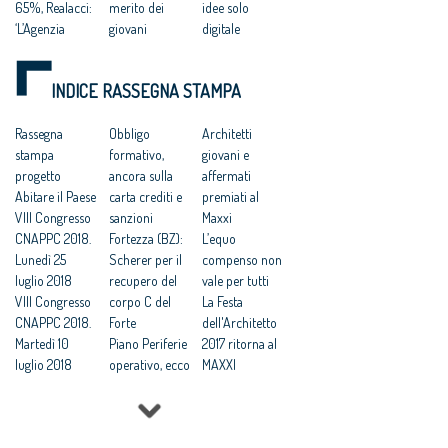
65%, Realacci:
merito dei
idee solo
‘L’Agenzia
giovani
digitale
definisca le
progettisti”
Semplificazion
modalità per i
Regolamento
i, alt in
INDICE RASSEGNA STAMPA
condomini’
edilizio unico,
Lombardia sul
Edilizia: nasce
Freyrie: «Una
regolamento
E-lab per
Rassegna
vittoria degli
Obbligo
unico
Architetti
accelerare
stampa
architetti»
formativo,
Stefano Boeri:
giovani e
innovazione e
progetto
Efficienza
ancora sulla
‘in Italia troppi
affermati
riqualificazion
Abitare il Paese
energetica,
carta crediti e
architetti
premiati al
e
VIII Congresso
accordo Cna-
sanzioni
rispetto alla
Maxxi
Ecobonus
CNAPPC 2018.
Enel per la
Fortezza (BZ):
domanda’
L’equo
condomini:
Lunedì 25
formazione
Scherer per il
compenso non
“stiamo
luglio 2018
gratis agli
recupero del
vale per tutti
perdendo una
VIII Congresso
architetti
corpo C del
La Festa
importante
CNAPPC 2018.
Efficienza
Forte
dell'Architetto
occasione”
Martedì 10
energetica, da
Piano Periferie
2017 ritorna al
Nuovo Codice.
luglio 2018
Legambiente il
operativo, ecco
MAXXI
Le reazioni:
VIII Congresso
Dossier ‘Basta
tutti i progetti
Professioni:
soddisfatti
CNAPPC 2018.
case
finanziati
architetti, il 30
architetti e
Lunedì 9 luglio
colabrodo’
Commissione
Focus su