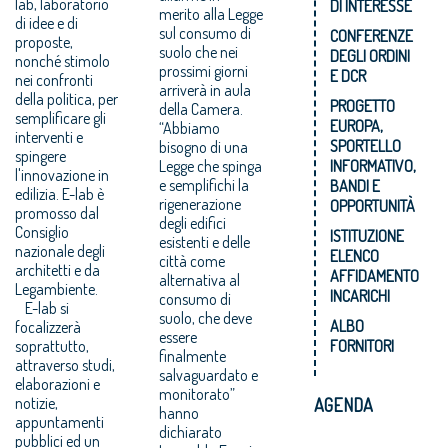
lab, laboratorio
DI INTERESSE
merito alla Legge
di idee e di
sul consumo di
CONFERENZE
proposte,
suolo che nei
DEGLI ORDINI
nonché stimolo
prossimi giorni
E DCR
nei confronti
arriverà in aula
della politica, per
PROGETTO
della Camera.
semplificare gli
EUROPA,
“Abbiamo
interventi e
SPORTELLO
bisogno di una
spingere
Legge che spinga
INFORMATIVO,
l'innovazione in
e semplifichi la
BANDI E
edilizia. E-lab è
rigenerazione
OPPORTUNITÀ
promosso dal
degli edifici
Consiglio
ISTITUZIONE
esistenti e delle
nazionale degli
ELENCO
città come
architetti e da
AFFIDAMENTO
alternativa al
Legambiente.
INCARICHI
consumo di
E-lab si
suolo, che deve
ALBO
focalizzerà
essere
soprattutto,
FORNITORI
finalmente
attraverso studi,
salvaguardato e
elaborazioni e
monitorato”
notizie,
AGENDA
hanno
appuntamenti
dichiarato
pubblici ed un