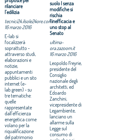
proposte per
suolo | senza
rilanciare
modifiche si
l'edilizia
rischia
tecnici24.ilsole24ore.com
l’inefficacia e
16 marzo 2016
uno stop al
Senato
E-lab si
focalizzerà
ultima-
soprattutto -
ora.zazoom.it
attraverso studi,
16 marzo 2016
elaborazioni e
Leopoldo Freyrie,
notizie,
presidente del
appuntamenti
Consiglio
pubblici e un sito
nazionale degli
internet (e-
architetti, ed
lab.green) - su
Edoardo
tre tematiche:
Zanchini,
quelle
vicepresidente di
rappresentate
Legambiente,
dall'efficienza
lanciano un
energetica come
allarme‎ sulla
volano per la
Legge sul
riqualificazione
consumo di
del patrimonio