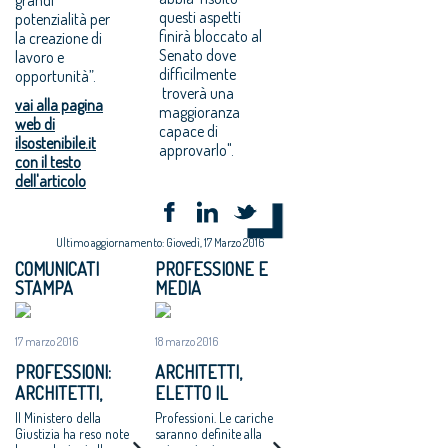
questi aspetti
potenzialità per
finirà bloccato al
la creazione di
Senato dove
lavoro e
difficilmente
opportunità”.
troverà una
vai alla pagina
maggioranza
web di
capace di
ilsostenibile.it
approvarlo".
con il testo
dell'articolo
Ultimo aggiornamento: Giovedì, 17 Marzo 2016
COMUNICATI
PROFESSIONE E
STAMPA
MEDIA
17 marzo 2016
18 marzo 2016
PROFESSIONI:
ARCHITETTI,
ARCHITETTI,
ELETTO IL
ELETTO IL NUOVO
CONSIGLIO
Il Ministero della
Professioni. Le cariche
CONSIGLIO
Giustizia ha reso note
saranno definite alla