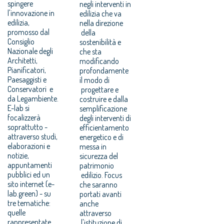
spingere
negli interventi in
l'innovazione in
edilizia che va
edilizia,
nella direzione
promosso dal
della
Consiglio
sostenibilità e
Nazionale degli
che sta
Architetti,
modificando
Pianificatori,
profondamente
Paesaggisti e
il modo di
Conservatori e
progettare e
da Legambiente.
costruire e dalla
E-lab si
semplificazione
focalizzerà
degli interventi di
soprattutto -
efficientamento
attraverso studi,
energetico e di
elaborazioni e
messa in
notizie,
sicurezza del
appuntamenti
patrimonio
pubblici ed un
edilizio. Focus
sito internet (e-
che saranno
lab.green) - su
portati avanti
tre tematiche:
anche
quelle
attraverso
rappresentate
l'istituzione di