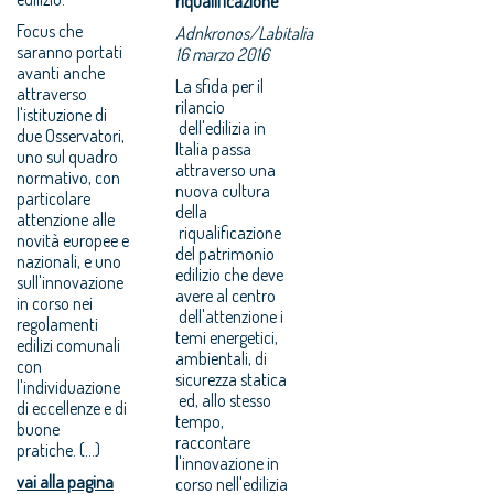
riqualificazione
Focus che
Adnkronos/Labitalia
saranno portati
16 marzo 2016
avanti anche
La sfida per il
attraverso
rilancio
l'istituzione di
dell'edilizia in
due Osservatori,
Italia passa
uno sul quadro
attraverso una
normativo, con
nuova cultura
particolare
della
attenzione alle
riqualificazione
novità europee e
del patrimonio
nazionali, e uno
edilizio che deve
sull'innovazione
avere al centro
in corso nei
dell'attenzione i
regolamenti
temi energetici,
edilizi comunali
ambientali, di
con
sicurezza statica
l'individuazione
ed, allo stesso
di eccellenze e di
tempo,
buone
raccontare
pratiche. (...)
l'innovazione in
vai alla pagina
corso nell'edilizia