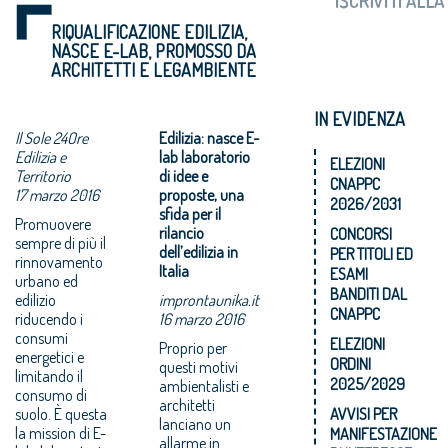
RIQUALIFICAZIONE EDILIZIA,
NASCE E-LAB, PROMOSSO DA
ARCHITETTI E LEGAMBIENTE
IN EVIDENZA
Il Sole 24Ore
Edilizia: nasce E-
Edilizia e
lab laboratorio
ELEZIONI
Territorio
di idee e
CNAPPC
17 marzo 2016
proposte, una
2026/2031
sfida per il
Promuovere
rilancio
CONCORSI
sempre di più il
dell’edilizia in
PER TITOLI ED
rinnovamento
Italia
ESAMI
urbano ed
BANDITI DAL
edilizio
improntaunika.it
CNAPPC
riducendo i
16 marzo 2016
consumi
ELEZIONI
Proprio per
energetici e
ORDINI
questi motivi
limitando il
2025/2029
ambientalisti e
consumo di
architetti
suolo. È questa
AVVISI PER
lanciano un
la mission di E-
MANIFESTAZIONE
allarme‎ in