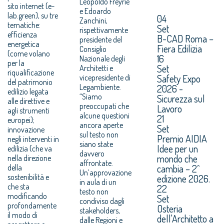
Leopoldo Freyrie
sito internet (e-
e Edoardo
lab.green), su tre
04
Zanchini,
tematiche:
Set
rispettivamente
efficienza
B-CAD Roma –
presidente del
energetica
Fiera Edilizia
Consiglio
(come volano
16
Nazionale degli
per la
Set
Architetti e
riqualificazione
Safety Expo
vicepresidente di
del patrimonio
Legambiente.
2026 -
edilizio legata
“Siamo
Sicurezza sul
alle direttive e
preoccupati che
Lavoro
agli strumenti
alcune questioni
21
europei);
ancora aperte
Set
innovazione
sul testo non
Premio AIDIA
negli interventi in
siano state
Idee per un
edilizia (che va
davvero
mondo che
nella direzione
affrontate.
cambia – 2^
della
Un’approvazione
sostenibilità e
edizione 2026.
in aula di un
che sta
22
testo non
modificando
Set
condiviso dagli
profondamente
Osteria
stakeholders,
il modo di
dell'Architetto a
dalle Regioni e