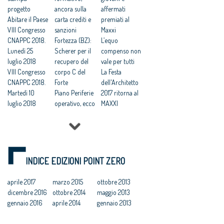
merito dei
progetto
digitale
ancora sulla
fretta gli
affermati
giovani
Abitare il Paese
Semplificazion
carta crediti e
incentivi ai
premiati al
progettisti”
VIII Congresso
i, alt in
sanzioni
recuperi
Maxxi
Regolamento
CNAPPC 2018.
Lombardia sul
Fortezza (BZ):
edilizi»
L’equo
edilizio unico,
Lunedì 25
regolamento
Scherer per il
compenso non
Freyrie: «Una
luglio 2018
unico
recupero del
vale per tutti
vittoria degli
VIII Congresso
corpo C del
La Festa
architetti»
CNAPPC 2018.
Forte
dell'Architetto
Martedì 10
Piano Periferie
2017 ritorna al
luglio 2018
operativo, ecco
MAXXI
VIII Congresso
tutti i progetti
Professioni:
CNAPPC 2018.
finanziati
architetti, il 30
Lunedì 9 luglio
Commissione
Focus su
2018
periferie,
'Internazionali
VIII Congresso
Minniti:
zzazione e
INDICE EDIZIONI POINT ZERO
CNAPPC 2018.
«Proposte da
innovazione
Domenica 8
condividere:
culturale'
aprile 2017
marzo 2015
ottobre 2013
luglio 2018
politiche
Festa
dicembre 2016
ottobre 2014
maggio 2013
VIII Congresso
integrate per le
dell’Architetto
gennaio 2016
aprile 2014
gennaio 2013
CNAPPC 2018.
città»
2017 - Una
Venerdì 6
Equo
legge per