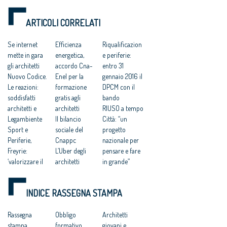
energetici e limitando
il consumo di suolo
ARTICOLI CORRELATI
Se internet
Efficienza
Riqualificazion
mette in gara
energetica,
e periferie:
gli architetti
accordo Cna-
entro 31
Nuovo Codice.
Enel per la
gennaio 2016 il
Le reazioni:
formazione
DPCM con il
soddisfatti
gratis agli
bando
architetti e
architetti
RIUSO a tempo
Legambiente
Il bilancio
Città: “un
Sport e
sociale del
progetto
Periferie,
Cnappc
nazionale per
Freyrie:
L’Uber degli
pensare e fare
‘valorizzare il
architetti
in grande”
merito dei
Scuole
Gli architetti
giovani
innovative,
italiani
INDICE RASSEGNA STAMPA
architetti’
bando in
promuovono il
Riuso e Sport,
arrivo:
nuovo Codice
Coni:
Rassegna
concorso di
Obbligo
degli appalti
Architetti
“valorizzare il
stampa
idee solo
formativo,
«Attuare in
giovani e