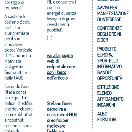
PIL e contenere i
coraggio di
consumi
muoversi ".
AVVISI PER
energetici, senza
MANIFESTAZIONE
A sostenerlo
bisogno di grandi
DI INTERESSE
Stefano Boeri,
investimenti
archistar
CONFERENZE
pubblici”.
pluripremiata
DEGLI ORDINI
(...)
per il suo
E DCR
innovativo
PROGETTO
Bosco Verticale
EUROPA,
di Milano, in un
vai alla pagina
SPORTELLO
intervista
web di
all’Agenzia
edilportale.com
INFORMATIVO,
Giornalistica
con il testo
BANDI E
Italia (AGI).
dell'articolo
OPPORTUNITÀ
Secondo Boeri
ISTITUZIONE
l'Italia conta
ELENCO
oltre quattro
AFFIDAMENTO
milioni di edifici
Stefano Boeri:
INCARICHI
che dovrebbero
demolire e
ALBO
essere abbattuti
ricostruire 4 MLN
FORNITORI
e ricostruiti
di edifici per
secondo i nuovi
risollevare
criteri di
l'edilizia e