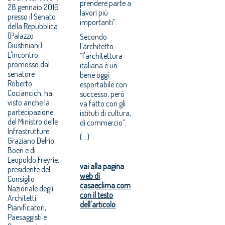
prendere parte a
28 gennaio 2016
lavori più
presso il Senato
importanti”.
della Repubblica
(Palazzo
Secondo
Giustiniani).
l'architetto
L'incontro,
“l'architettura
promosso dal
italiana è un
senatore
bene oggi
Roberto
esportabile con
Cociancich, ha
successo, però
visto anche la
va fatto con gli
partecipazione
istituti di cultura,
del Ministro delle
di commercio”.
Infrastrutture
(…)
Graziano Delrio,
Boeri e di
Leopoldo Freyrie,
vai alla pagina
presidente del
web di
Consiglio
casaeclima.com
Nazionale degli
con il testo
Architetti,
dell'articolo
Pianificatori,
Paesaggisti e