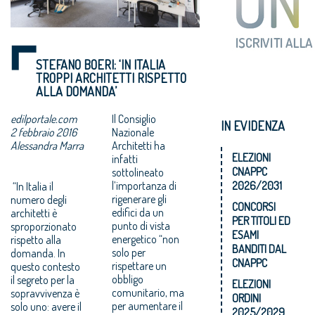
STEFANO BOERI: ‘IN ITALIA
TROPPI ARCHITETTI RISPETTO
ALLA DOMANDA’
edilportale.com
Il Consiglio
IN EVIDENZA
2 febbraio 2016
Nazionale
Alessandra Marra
Architetti ha
ELEZIONI
infatti
CNAPPC
sottolineato
l’importanza di
2026/2031
“In Italia il
rigenerare gli
numero degli
CONCORSI
edifici da un
architetti è
PER TITOLI ED
punto di vista
sproporzionato
ESAMI
energetico “non
rispetto alla
BANDITI DAL
solo per
domanda. In
CNAPPC
rispettare un
questo contesto
obbligo
il segreto per la
ELEZIONI
comunitario, ma
sopravvivenza è
ORDINI
per aumentare il
solo uno: avere il
2025/2029