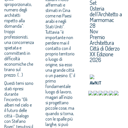
Set
sproporzionato,
affermati e
Osteria
numero degli
stimati in Cina
dell'Architetto a
architetti
come nei Paesi
Marmomac
rispetto alla
arabi e negli
28
domanda":
Stati Uniti”.
Nov
troppi
Tuttavia “è
Premio
professionisti,
importante non
Architettura
una concorrenza
perdere mai il
Città di Oderzo
spietata e
contatto con il
committenti in
XX Edizione
proprio territorio
difficoltà
2026
o luogo di
economiche che
origine, sia esso
tirano sul
una grande città
prezzo. (...)
o un paesino. E' il
primo
Questi temi sono
AWN.IT
fondamentale
stati ripresi
luogo di lavoro,
durante
magari all'inizio
l’incontro “Gli
si progettano
alberi nel cielo e
piccole cose, ma
il futuro delle
quando si torna,
città - Dialogo
con le spalle più
con Stefano
larghe, si può
Boeri”, tenutosi il