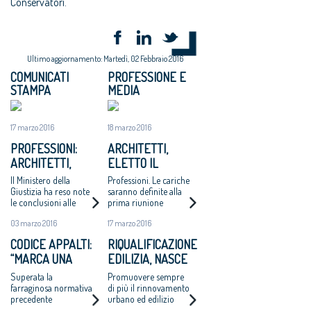
Conservatori.
Ultimo aggiornamento: Martedì, 02 Febbraio 2016
COMUNICATI
PROFESSIONE E
STAMPA
MEDIA
17 marzo 2016
18 marzo 2016
PROFESSIONI:
ARCHITETTI,
ARCHITETTI,
ELETTO IL
ELETTO IL NUOVO
CONSIGLIO
Il Ministero della
Professioni. Le cariche
CONSIGLIO
Giustizia ha reso note
saranno definite alla
le conclusioni alle
prima riunione
NAZIONALE
quali è pervenuta la
03 marzo 2016
17 marzo 2016
Commissione
elettorale
CODICE APPALTI:
RIQUALIFICAZIONE
appositamente
“MARCA UNA
EDILIZIA, NASCE
costituita per la
verifica dei risultati
SIGNIFICATIVA
E-LAB, PROMOSSO
Superata la
Promuovere sempre
delle elezioni per il
DISCONTINUITÀ”
DA ARCHITETTI E
farraginosa normativa
di più il rinnovamento
rinnovo del Cnappc
precedente
urbano ed edilizio
LEGAMBIENTE
riducendo i consumi