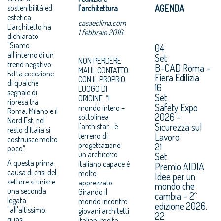
sostenibilità ed
AGENDA
l'architettura
estetica.
casaeclima.com
L’architetto ha
1 febbraio 2016
dichiarato:
"Siamo
04
all'interno di un
Set
NON PERDERE
trend negativo.
B-CAD Roma –
MAI IL CONTATTO
Fatta eccezione
Fiera Edilizia
CON IL PROPRIO
di qualche
16
LUOGO DI
segnale di
Set
ORIGINE. “Il
ripresa tra
Safety Expo
mondo intero –
Roma, Milano e il
2026 -
sottolinea
Nord Est, nel
Sicurezza sul
l'archistar - è
resto d'Italia si
Lavoro
terreno di
costruisce molto
progettazione,
21
poco".
un architetto
Set
A questa prima
italiano capace è
Premio AIDIA
causa di crisi del
molto
Idee per un
settore si unisce
apprezzato.
mondo che
una seconda
Girando il
cambia – 2^
legata
mondo incontro
edizione 2026.
"all'altissimo,
giovani architetti
22
quasi
italiani molto