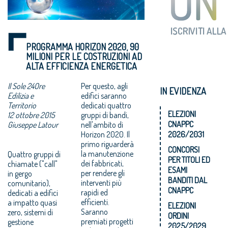
PROGRAMMA HORIZON 2020, 90
MILIONI PER LE COSTRUZIONI AD
ALTA EFFICIENZA ENERGETICA
Il Sole 24Ore
Per questo, agli
IN EVIDENZA
Edilizia e
edifici saranno
Territorio
dedicati quattro
ELEZIONI
12 ottobre 2015
gruppi di bandi,
CNAPPC
Giuseppe Latour
nell'ambito di
Horizon 2020. Il
2026/2031
primo riguarderà
CONCORSI
la manutenzione
Quattro gruppi di
PER TITOLI ED
dei fabbricati,
chiamate ("call"
ESAMI
per rendere gli
in gergo
BANDITI DAL
interventi più
comunitario),
CNAPPC
rapidi ed
dedicati a edifici
efficienti.
a impatto quasi
ELEZIONI
Saranno
zero, sistemi di
ORDINI
premiati progetti
gestione
2025/2029