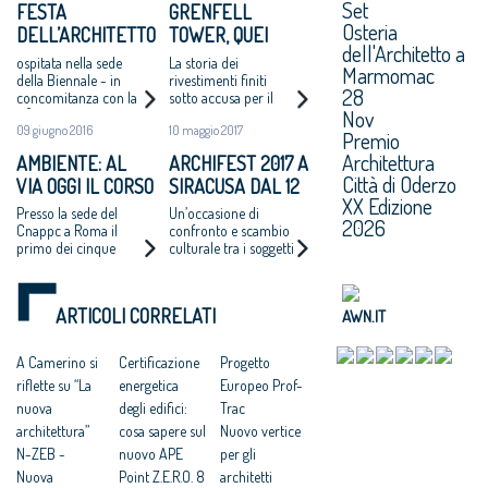
Set
FESTA
GRENFELL
Osteria
DELL’ARCHITETTO
TOWER, QUEI
dell'Architetto a
2016: A VENEZIA
PANNELLI USATI
ospitata nella sede
La storia dei
Marmomac
LA GIORNATA E
ANCHE IN ITALIA:
della Biennale - in
rivestimenti finiti
28
concomitanza con la
sotto accusa per il
LA PREMIAZIONE
"DA NOI NORME
Nov
15° Mostra
rogo di Londra.
PIÙ SEVERE MA
09 giugno 2016
10 maggio 2017
Internazionale di
Marata, Cnappc:
Premio
IMMOBILI VECCHI"
Architettura
"Difficile che un fatto
Architettura
AMBIENTE: AL
ARCHIFEST 2017 A
del genere possa
Città di Oderzo
VIA OGGI IL CORSO
SIRACUSA DAL 12
accadere nel nostro
XX Edizione
Paese"
HORIZON 2020
AL 20 MAGGIO
Presso la sede del
Un’occasione di
2026
SUGLI “NZEB”
PROSSIMO
Cnappc a Roma il
confronto e scambio
primo dei cinque
culturale tra i soggetti
incontri del corso di
coinvolti nei processi
formazione
di trasformazione del
territorio
ARTICOLI CORRELATI
AWN.IT
A Camerino si
Certificazione
Progetto
riflette su “La
energetica
Europeo Prof-
nuova
degli edifici:
Trac
architettura”
cosa sapere sul
Nuovo vertice
N-ZEB -
nuovo APE
per gli
Nuova
Point Z.E.R.O. 8
architetti