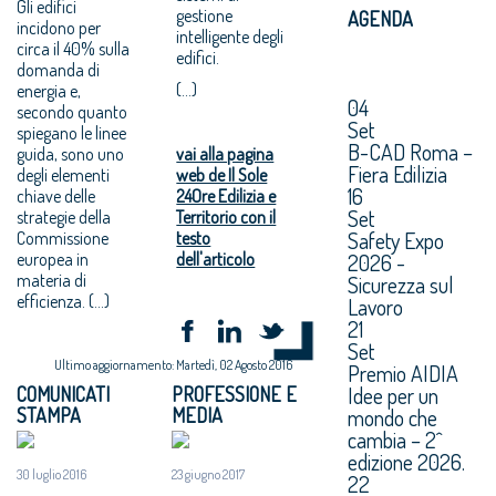
Gli edifici
gestione
AGENDA
incidono per
intelligente degli
circa il 40% sulla
edifici.
domanda di
(...)
energia e,
04
secondo quanto
Set
spiegano le linee
B-CAD Roma –
guida, sono uno
vai alla pagina
Fiera Edilizia
degli elementi
web de Il Sole
16
chiave delle
24Ore Edilizia e
Set
strategie della
Territorio con il
Safety Expo
Commissione
testo
europea in
dell'articolo
2026 -
materia di
Sicurezza sul
efficienza. (...)
Lavoro
21
Set
Ultimo aggiornamento: Martedì, 02 Agosto 2016
Premio AIDIA
Idee per un
COMUNICATI
PROFESSIONE E
mondo che
STAMPA
MEDIA
cambia – 2^
edizione 2026.
30 luglio 2016
23 giugno 2017
22