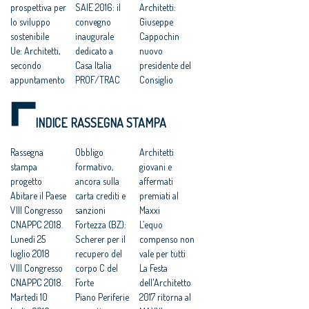
prospettiva per
SAIE 2016: il
Architetti:
lo sviluppo
convegno
Giuseppe
sostenibile
inaugurale
Cappochin
Ue: Architetti,
dedicato a
nuovo
secondo
Casa Italia
presidente del
appuntamento
PROF/TRAC
Consiglio
del Progetto
Horizon 2020
Nazionale
Prof-Trac
All'headquarte
Isola
INDICE RASSEGNA STAMPA
nell’ambito di
r Prada di
universitaria,
Horizon 2020
Guido Canali il
concorso
PROF/TRAC
Rassegna
premio Brand
Obbligo
d’idee per
Architetti
Horizon 2020:
stampa
& Landscape
formativo,
Poveglia
giovani e
aperte due call
progetto
2016
ancora sulla
Professioni:
affermati
Call for paper:
Abitare il Paese
carta crediti e
Architetti,
premiati al
“La città
VIII Congresso
sanzioni
eletto il nuovo
Maxxi
creativa”
CNAPPC 2018.
Fortezza (BZ):
Consiglio
L’equo
Lunedì 25
Scherer per il
Nazionale
compenso non
luglio 2018
recupero del
vale per tutti
VIII Congresso
corpo C del
La Festa
CNAPPC 2018.
Forte
dell'Architetto
Martedì 10
Piano Periferie
2017 ritorna al