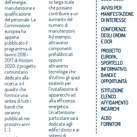
su larga scala
dell'energia,
che possano
manutenzione e
AVVISI PER
contribuire a un
qualificazione
MANIFESTAZIONE
aumento del
del personale. La
DI INTERESSE
numero di
Commissione
CONFERENZE
manutenzioni.
europea ha
DEGLI ORDINI
Ad esempio,
appena
E DCR
attraverso
pubblicato il
componenti
programma di
PROGETTO
prefabbricati
lavoro 2016-
EUROPA,
oppure
2017 di Horizon
SPORTELLO
attraverso
2020, il progetto
INFORMATIVO,
tecnologie che
comunitario
BANDI E
sfruttino gli spazi
dedicato alla
OPPORTUNITÀ
esistenti per
ricerca: è il
l'installazione di
quadro che
ISTITUZIONE
apparecchi ad
fornisce una
ELENCO
alta efficienza
sintesi di tutti i
AFFIDAMENTO
energetica.
bandi che
INCARICHI
Un'attenzione
saranno
particolare sarà
ALBO
pubblicati nei
dedicata agli
prossimi anni.
FORNITORI
edifici storici e ai
(...)
sistemi di