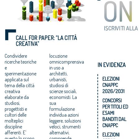
CALL FOR PAPER: “LA CITTÀ
CREATIVA”
Condividere
locuzione
ricerche teoriche
omnicomprensiva
IN EVIDENZA
e
in uso a
sperimentazione
architetti,
ELEZIONI
applicata sul
urbanisti,
CNAPPC
tema della città
studiosi di
creativa
scienze sociali,
2026/2031
elaborate da
economisti. La
CONCORSI
studiosi,
sua
PER TITOLI ED
progettisti e
formulazione
ESAMI
cultori delle
individua azioni
BANDITI DAL
molteplici
leggere, soluzioni
CNAPPC
discipline
veloci, strumenti
afferenti. E’
alternativi;
ELEZIONI
questo lo scopo
comprende