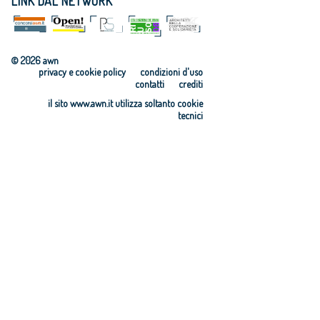
LINK DAL NETWORK
Bruxelles la
Golden Cubes
del CNAPPC
ricerca
Awards: le
Progettare
CNAPPC
candidature
Accessibile: on
“Dopo il
entro il 2
line il corso di
© 2026 awn
progetto”
marzo
formazione
privacy e cookie policy
condizioni d'uso
UIA Golden
Elezioni del
Programma
contatti
crediti
Cubes Awards:
CNAPPC: le
CONCRETO:
il sito www.awn.it utilizza soltanto cookie
i vincitori
votazioni il
aperte le
tecnici
UIA: Call for
prossimo 16
candidature
Projects
marzo
Agrigento: a
Atlante degli
I prezzari: uno
Gianluca
ambienti di
strumento per
Peluffo il
apprendiment
la qualità delle
Premio
o
opere
internazionale
Parità di
pubbliche
“Matita d’oro
genere:
Il Manifesto di
del
l’impegno
Abitare il
Mediterraneo”
costante e
Paese: tappa
Concorsi di
sistemico del
fondamentale
progettazione:
CNAPPC
del Progetto
al via il corso
CNAPPC e
ideato dal
di formazione