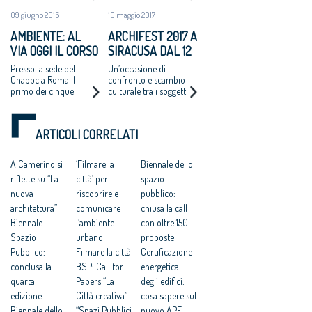
15° Mostra
rogo di Londra.
PIÙ SEVERE MA
09 giugno 2016
10 maggio 2017
Internazionale di
Marata, Cnappc:
IMMOBILI VECCHI"
Architettura
"Difficile che un fatto
AMBIENTE: AL
ARCHIFEST 2017 A
del genere possa
VIA OGGI IL CORSO
SIRACUSA DAL 12
accadere nel nostro
Paese"
HORIZON 2020
AL 20 MAGGIO
Presso la sede del
Un’occasione di
SUGLI “NZEB”
PROSSIMO
Cnappc a Roma il
confronto e scambio
primo dei cinque
culturale tra i soggetti
incontri del corso di
coinvolti nei processi
formazione
di trasformazione del
territorio
ARTICOLI CORRELATI
A Camerino si
‘Filmare la
Biennale dello
riflette su “La
città’ per
spazio
nuova
riscoprire e
pubblico:
architettura”
comunicare
chiusa la call
Biennale
l’ambiente
con oltre 150
Spazio
urbano
proposte
Pubblico:
Filmare la città
Certificazione
conclusa la
BSP: Call for
energetica
quarta
Papers “La
degli edifici:
edizione
Città creativa”
cosa sapere sul
Biennale dello
“Spazi Pubblici
nuovo APE