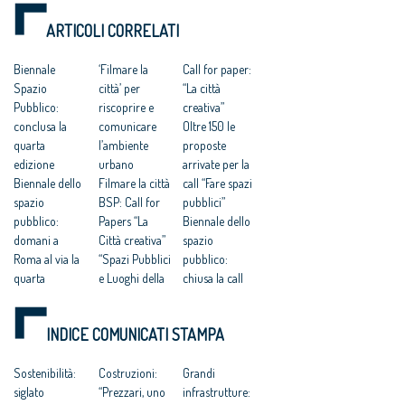
ARTICOLI CORRELATI
Biennale
‘Filmare la
Call for paper:
Spazio
città’ per
“La città
Pubblico:
riscoprire e
creativa”
conclusa la
comunicare
Oltre 150 le
quarta
l’ambiente
proposte
edizione
urbano
arrivate per la
Biennale dello
Filmare la città
call “Fare spazi
spazio
BSP: Call for
pubblici”
pubblico:
Papers “La
Biennale dello
domani a
Città creativa”
spazio
Roma al via la
“Spazi Pubblici
pubblico:
quarta
e Luoghi della
chiusa la call
edizione
Quotidianità”
con oltre 150
IV Biennale
Welfare:
proposte
INDICE COMUNICATI STAMPA
dello spazio
architetti, call
Biennale dello
pubblico. 25-
for papers su
spazio
27 maggio 2017
Sostenibilità:
inclusione
Costruzioni:
pubblico 2017
Grandi
Biennale dello
siglato
sociale e
“Prezzari, uno
infrastrutture: