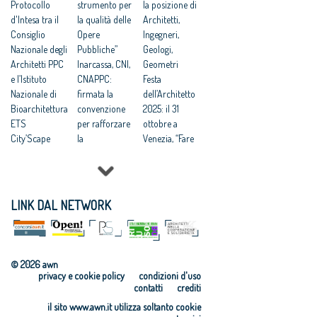
spazio
Protocollo
qualità vita
strumento per
la posizione di
pubblico:
d'Intesa tra il
la qualità delle
Architetti,
online il
Consiglio
Opere
Ingegneri,
programma
Nazionale degli
Pubbliche”
Geologi,
Architetti PPC
Inarcassa, CNI,
Geometri
e l’Istituto
CNAPPC:
Festa
Nazionale di
firmata la
dell’Architetto
Bioarchitettura
convenzione
2025: il 31
ETS
per rafforzare
ottobre a
City’Scape
la
Venezia, “Fare
Award 2026
collaborazione
comunità”
Rigenerazione
a tutela dei
tema della
urbana:
professionisti
13ma edizione
CNAPPC, “è la
Sostenibilità
Appalti:
LINK DAL NETWORK
strada verso
ambientale
Architetti,
un nuovo
delle
Concorsi di
umanesimo”
costruzioni:
progettazione
Rigenerazione:
istituito il
vantaggiosi per
© 2026 awn
CNAPPC,
Comitato
tempi e qualità
privacy e cookie policy
condizioni d'uso
“Nuovi
Promotore del
finale
contatti
crediti
paradigmi di
Protocollo
Scuole,
il sito www.awn.it utilizza soltanto cookie
vita urbana:
ITACA
Appalti: