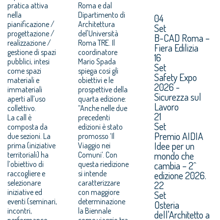
pratica attiva
Roma e dal
nella
Dipartimento di
04
pianificazione /
Architettura
Set
progettazione /
del'Università
B-CAD Roma –
realizzazione /
Roma TRE. Il
Fiera Edilizia
gestione di spazi
coordinatore
16
pubblici, intesi
Mario Spada
Set
come spazi
spiega così gli
Safety Expo
materiali e
obiettivi e le
2026 -
immateriali
prospettive della
Sicurezza sul
aperti all’uso
quarta edizione:
Lavoro
collettivo.
“Anche nelle due
21
La call è
precedenti
Set
composta da
edizioni è stato
Premio AIDIA
due sezioni. La
promosso ‘Il
Idee per un
prima (iniziative
Viaggio nei
mondo che
territoriali) ha
Comuni’. Con
l’obiettivo di
questa riedizione
cambia – 2^
raccogliere e
si intende
edizione 2026.
selezionare
caratterizzare
22
iniziative ed
con maggiore
Set
eventi (seminari,
determinazione
Osteria
incontri,
la Biennale
dell'Architetto a
performance
come viaggio tra