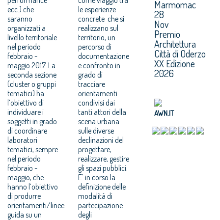
Marmomac
ecc.) che
le esperienze
28
saranno
concrete che si
Nov
organizzati a
realizzano sul
Premio
livello territoriale
territorio, un
Architettura
nel periodo
percorso di
Città di Oderzo
febbraio -
documentazione
XX Edizione
maggio 2017. La
e confronto in
2026
seconda sezione
grado di
(cluster o gruppi
tracciare
tematici) ha
orientamenti
l’obiettivo di
condivisi dai
individuare i
tanti attori della
AWN.IT
soggetti in grado
scena urbana
di coordinare
sulle diverse
laboratori
declinazioni del
tematici, sempre
progettare,
nel periodo
realizzare, gestire
febbraio -
gli spazi pubblici.
maggio, che
E' in corso la
hanno l’obiettivo
definizione delle
di produrre
modalità di
orientamenti/linee
partecipazione
guida su un
degli