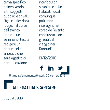
tema specifico
interlocutori
coinvolgendo
stranieri e di Un-
altri soggetti
Habitat, i quali
pubblici e privati.
comunque
Ogni cluster darà
potranno
luogo, nel corso
interagire, nel
dell’evento
corso dell'evento
finale, a un
conclusivo, con
seminario teso a
gli esiti del
redigere un
viaggio nei
documento
Comuni".
sintetico che
sarà oggetto di
13/12/2016
comunicazione e
Ultimo aggiornamento: Giovedì, 15 Dicembre 2016
ALLEGATI DA SCARICARE
CS_13 dic 2016