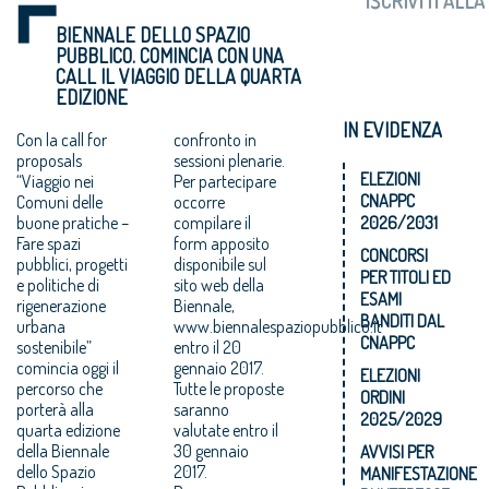
BIENNALE DELLO SPAZIO
PUBBLICO. COMINCIA CON UNA
CALL IL VIAGGIO DELLA QUARTA
EDIZIONE
IN EVIDENZA
Con la call for
confronto in
proposals
sessioni plenarie.
ELEZIONI
“Viaggio nei
Per partecipare
CNAPPC
Comuni delle
occorre
buone pratiche –
compilare il
2026/2031
Fare spazi
form apposito
CONCORSI
pubblici, progetti
disponibile sul
PER TITOLI ED
e politiche di
sito web della
ESAMI
rigenerazione
Biennale,
BANDITI DAL
urbana
www.biennalespaziopubblico.it
CNAPPC
sostenibile”
entro il 20
comincia oggi il
gennaio 2017.
ELEZIONI
percorso che
Tutte le proposte
ORDINI
porterà alla
saranno
2025/2029
quarta edizione
valutate entro il
della Biennale
30 gennaio
AVVISI PER
dello Spazio
2017.
MANIFESTAZIONE