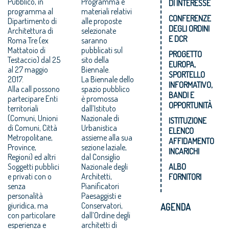
Pubblico, in
Programma e
DI INTERESSE
programma al
materiali relativi
CONFERENZE
Dipartimento di
alle proposte
DEGLI ORDINI
Architettura di
selezionate
E DCR
Roma Tre (ex
saranno
Mattatoio di
pubblicati sul
PROGETTO
Testaccio) dal 25
sito della
EUROPA,
al 27 maggio
Biennale.
SPORTELLO
2017.
La Biennale dello
INFORMATIVO,
Alla call possono
spazio pubblico
BANDI E
partecipare Enti
è promossa
OPPORTUNITÀ
territoriali
dall’Istituto
(Comuni, Unioni
Nazionale di
ISTITUZIONE
di Comuni, Città
Urbanistica
ELENCO
Metropolitane,
assieme alla sua
AFFIDAMENTO
Province,
sezione laziale,
INCARICHI
Regioni) ed altri
dal Consiglio
Soggetti pubblici
Nazionale degli
ALBO
e privati con o
Architetti,
FORNITORI
senza
Pianificatori
personalità
Paesaggisti e
giuridica, ma
Conservatori,
AGENDA
con particolare
dall’Ordine degli
esperienza e
architetti di