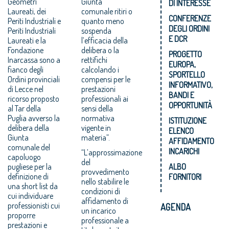
Geometri
Giunta
DI INTERESSE
Laureati, dei
comunale ritiri o
CONFERENZE
Periti Industriali e
quanto meno
DEGLI ORDINI
Periti Industriali
sospenda
E DCR
Laureati e la
l’efficacia della
Fondazione
delibera o la
PROGETTO
Inarcassa sono a
rettifichi
EUROPA,
fianco degli
calcolando i
SPORTELLO
Ordini provinciali
compensi per le
INFORMATIVO,
di Lecce nel
prestazioni
BANDI E
ricorso proposto
professionali ai
OPPORTUNITÀ
al Tar della
sensi della
Puglia avverso la
normativa
ISTITUZIONE
delibera della
vigente in
ELENCO
Giunta
materia”.
AFFIDAMENTO
comunale del
INCARICHI
“L’approssimazione
capoluogo
del
pugliese per la
ALBO
provvedimento
definizione di
FORNITORI
nello stabilire le
una short list da
condizioni di
cui individuare
affidamento di
professionisti cui
AGENDA
un incarico
proporre
professionale a
prestazioni e