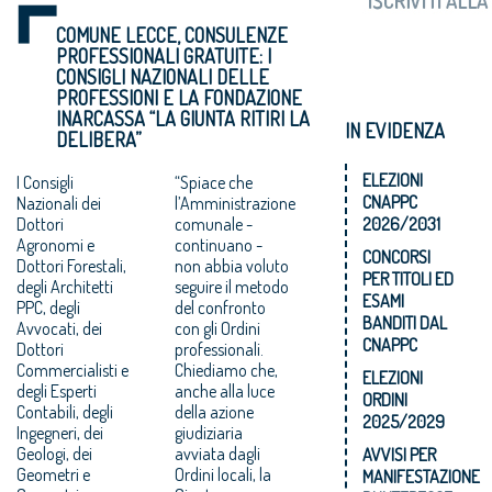
COMUNE LECCE, CONSULENZE
PROFESSIONALI GRATUITE: I
CONSIGLI NAZIONALI DELLE
PROFESSIONI E LA FONDAZIONE
INARCASSA “LA GIUNTA RITIRI LA
IN EVIDENZA
DELIBERA”
ELEZIONI
I Consigli
“Spiace che
CNAPPC
Nazionali dei
l’Amministrazione
Dottori
comunale -
2026/2031
Agronomi e
continuano -
CONCORSI
Dottori Forestali,
non abbia voluto
PER TITOLI ED
degli Architetti
seguire il metodo
ESAMI
PPC, degli
del confronto
BANDITI DAL
Avvocati, dei
con gli Ordini
CNAPPC
Dottori
professionali.
Commercialisti e
Chiediamo che,
ELEZIONI
degli Esperti
anche alla luce
ORDINI
Contabili, degli
della azione
2025/2029
Ingegneri, dei
giudiziaria
Geologi, dei
avviata dagli
AVVISI PER
Geometri e
Ordini locali, la
MANIFESTAZIONE