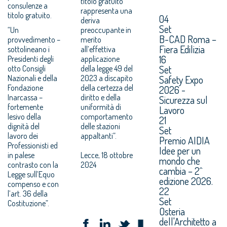
titolo gratuito
consulenze a
rappresenta una
titolo gratuito.
04
deriva
Set
“Un
preoccupante in
B-CAD Roma –
provvedimento –
merito
Fiera Edilizia
sottolineano i
all’effettiva
16
Presidenti degli
applicazione
Set
otto Consigli
della legge 49 del
Nazionali e della
2023 a discapito
Safety Expo
Fondazione
della certezza del
2026 -
Inarcassa –
diritto e della
Sicurezza sul
fortemente
uniformità di
Lavoro
lesivo della
comportamento
21
dignità del
delle stazioni
Set
lavoro dei
appaltanti”.
Premio AIDIA
Professionisti ed
Idee per un
in palese
Lecce, 18 ottobre
mondo che
contrasto con la
2024
cambia – 2^
Legge sull’Equo
edizione 2026.
compenso e con
22
l’art. 36 della
Set
Costituzione”.
Osteria
dell'Architetto a