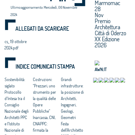
Marmomac
28
Ultimo aggiornamento: Mercoledì, 06 Novembre
Nov
2024
Premio
Architettura
ALLEGATI DA SCARICARE
Città di Oderzo
XX Edizione
cs_ 19 ottobre
2026
2024.pdf
INDICE COMUNICATI STAMPA
AWN.IT
Sostenibilità:
Costruzioni:
Grandi
siglato
“Prezzari, uno
infrastrutture:
Protocollo
strumento per
la posizione di
d'Intesa tra il
la qualità delle
Architetti,
Consiglio
Opere
Ingegneri,
Nazionale degli
Pubbliche”
Geologi,
Architetti PPC
Inarcassa, CNI,
Geometri
e l’Istituto
CNAPPC:
Festa
Nazionale di
firmata la
dell’Architetto