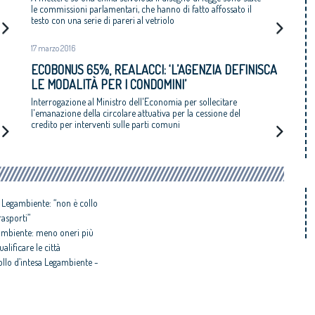
le commissioni parlamentari, che hanno di fatto affossato il
testo con una serie di pareri al vetriolo
17 marzo 2016
ECOBONUS 65%, REALACCI: ‘L’AGENZIA DEFINISCA
LE MODALITÀ PER I CONDOMINI’
Interrogazione al Ministro dell'Economia per sollecitare
l'emanazione della circolare attuativa per la cessione del
credito per interventi sulle parti comuni
. Legambiente: “non è collo
trasporti”
gambiente: meno oneri più
ualificare le città
ollo d’intesa Legambiente -