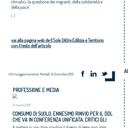
climatici, la questione dei migranti, della solidarietà e
della pace".
(...)
vai alla pagina web de Il Sole 24Ore Edilizia e Territorio
con il testo dell'articolo
A
Ultimo aggiornamento: Martedì, 15 Dicembre 2015
PROFESSIONE E MEDIA
21 marzo 2016
CONSUMO DI SUOLO: ENNESIMO RINVIO PER IL DDL
CHE VA IN CONFERENZA UNIFICATA. CRITICI GLI
AMBIENTALISTI
A mettere su una china scivolosa il disegno di legge sono state