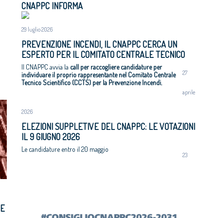
CNAPPC INFORMA
Architetto italiano e
degradate
 2017
Architetti: 'Comune e Consiglio di Stato,
il CNAPPC ricorre alla
29 luglio 2026
svilito interesse pubblico'
ei Diritti dell’Uomo
PREVENZIONE INCENDI, IL CNAPPC CERCA UN
itetti, focus su
ESPERTO PER IL COMITATO CENTRALE TECNICO
zazione e innovazione
SCIENTIFICO
Il CNAPPC avvia la
call per raccogliere candidature per
27
individuare il proprio rappresentante nel Comitato Centrale
Tecnico Scientifico (CCTS) per la Prevenzione Incendi
,
organismo istituito presso il Ministero dell'Interno (ai sensi
aprile
dell'articolo 3 del D.P.R. 10 giugno 2024, n. 200).
Le candidature dovranno pervenire
entro il
7 settembre 2026
,
2026
corredate di curriculum vitae da inviare all’indirizzo di posta
elettronica
direzione@cnappc.it
.
ELEZIONI SUPPLETIVE DEL CNAPPC: LE VOTAZIONI
IL 9 GIUGNO 2026
Le candidature entro il 20 maggio
23
 E