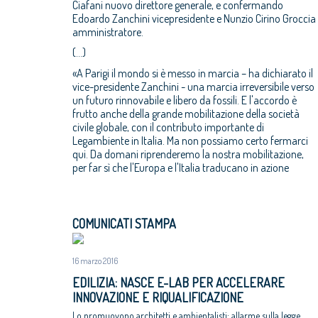
Ciafani nuovo direttore generale, e confermando
Edoardo Zanchini vicepresidente e Nunzio Cirino Groccia
amministratore.
(...)
«A Parigi il mondo si è messo in marcia – ha dichiarato il
vice-presidente Zanchini - una marcia irreversibile verso
un futuro rinnovabile e libero da fossili. E l'accordo è
frutto anche della grande mobilitazione della società
civile globale, con il contributo importante di
Legambiente in Italia. Ma non possiamo certo fermarci
qui. Da domani riprenderemo la nostra mobilitazione,
per far sì che l'Europa e l'Italia traducano in azione
COMUNICATI STAMPA
16 marzo 2016
EDILIZIA: NASCE E-LAB PER ACCELERARE
INNOVAZIONE E RIQUALIFICAZIONE
Lo promuovono architetti e ambientalisti; allarme sulla legge