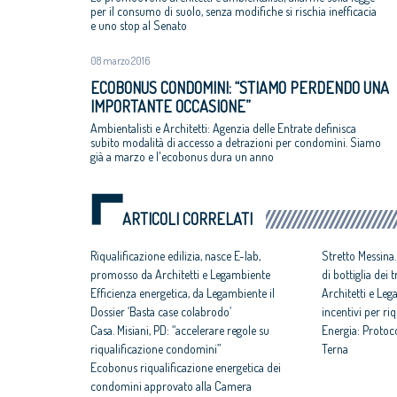
per il consumo di suolo, senza modifiche si rischia inefficacia
e uno stop al Senato
08 marzo 2016
ECOBONUS CONDOMINI: “STIAMO PERDENDO UNA
IMPORTANTE OCCASIONE”
Ambientalisti e Architetti: Agenzia delle Entrate definisca
subito modalità di accesso a detrazioni per condomìni. Siamo
già a marzo e l'ecobonus dura un anno
ARTICOLI CORRELATI
Riqualificazione edilizia, nasce E-lab,
Stretto Messina
promosso da Architetti e Legambiente
di bottiglia dei 
Efficienza energetica, da Legambiente il
Architetti e Le
Dossier ‘Basta case colabrodo’
incentivi per riq
Casa. Misiani, PD: “accelerare regole su
Energia: Protoc
riqualificazione condomìni”
Terna
Ecobonus riqualificazione energetica dei
condomini approvato alla Camera