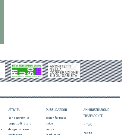
ATTIVITÀ
PUBBLICAZIONI
AMMINISTRAZIONE
TRASPARENTE
pari opportunità
design for peace
progetto di futuro
guide
NEWS
 e
design for peace
riviste
notizie
centenario
l'architetto