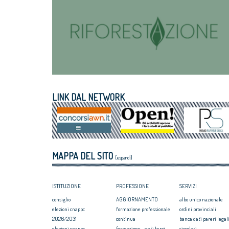
LINK DAL NETWORK
MAPPA DEL SITO
[espandi]
ISTITUZIONE
PROFESSIONE
SERVIZI
consiglio
AGGIORNAMENTO
albo unico nazionale
elezioni cnappc
formazione professionale
ordini provinciali
2026/2031
continua
banca dati pareri legali
elezioni cnappc
formazione - enti terzi
circolari