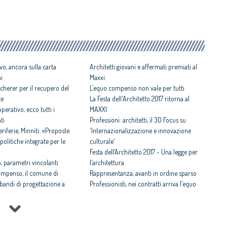
vo, ancora sulla carta
Architetti giovani e affermati premiati al
ni
Maxxi
cherer per il recupero del
L’equo compenso non vale per tutti
te
La Festa dell'Architetto 2017 ritorna al
perativo, ecco tutti i
MAXXI
ti
Professioni: architetti, il 30 Focus su
iferie, Minniti: «Proposte
'Internazionalizzazione e innovazione
politiche integrate per le
culturale'
Festa dell’Architetto 2017 - Una legge per
 parametri vincolanti
l’architettura
ompenso, il comune di
Rappresentanza, avanti in ordine sparso
i bandi di progettazione a
Professionisti, nei contratti arriva l’equo
compenso
 rispettosa dello studio
Equo compenso allargato a tutti i
tti il Premio architetto
professionisti
Periferie, la nuova identità di 10 aree