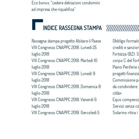
Eco bonus: “cedere detrazioni condomìni
ad impresa che riqualifica”
INDICE RASSEGNA STAMPA
Rassegna stampa progetto Abitare il Paese
Obbligo formati
VIII Congresso CNAPPC 2018. Lunedì 25
crediti e sanzio
luglio 2018
Fortezza (BZ): S
VIII Congresso CNAPPC 2018. Martedì 10
corpo C del For
luglio 2018
Piano Periferie o
VIII Congresso CNAPPC 2018. Lunedì 9
progetti finanzia
luglio 2018
Commissione per
VIII Congresso CNAPPC 2018. Domenica 8
da condividere: 
luglio 2018
città»
VIII Congresso CNAPPC 2018. Venerdì 6
Equo compenso,
luglio 2018
Servizi senza c
VIII Congresso CNAPPC 2018. Gercoledì 5
Solarino ritira 
luglio 2018
un euro
VIII Congresso CNAPPC 2018. Mercoledì 4
All'architettura
luglio 2018
caravatti_carava
VIII Congresso CNAPPC 2018. Lunedì 2
italiano