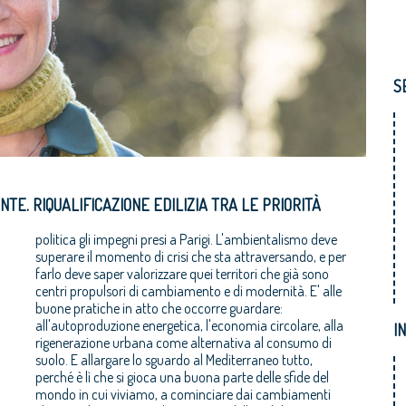
S
E. RIQUALIFICAZIONE EDILIZIA TRA LE PRIORITÀ
politica gli impegni presi a Parigi. L'ambientalismo deve
superare il momento di crisi che sta attraversando, e per
farlo deve saper valorizzare quei territori che già sono
centri propulsori di cambiamento e di modernità. E' alle
buone pratiche in atto che occorre guardare:
all'autoproduzione energetica, l'economia circolare, alla
I
rigenerazione urbana come alternativa al consumo di
suolo. E allargare lo sguardo al Mediterraneo tutto,
perché è lì che si gioca una buona parte delle sfide del
mondo in cui viviamo, a cominciare dai cambiamenti