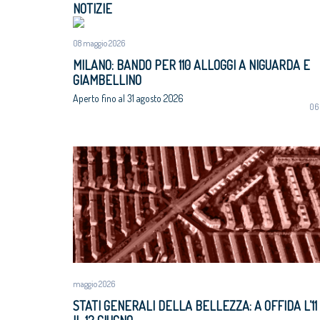
NOTIZIE
luglio 2018
Assegnati premi 
VIII Congresso CNAPPC 2018. Domenica 1
Giovane talento
luglio 2018
08 maggio 2026
Equo compenso, 
Corte Europea d
MILANO: BANDO PER 110 ALLOGGI A NIGUARDA E
Professioni: arch
GIAMBELLINO
internazionaliz
Aperto fino al 31 agosto 2026
06
maggio 2026
STATI GENERALI DELLA BELLEZZA: A OFFIDA L’11