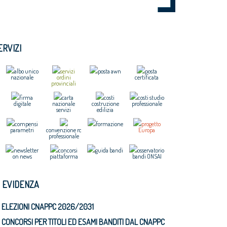
ERVIZI
albo unico
servizi
posta awn
posta
nazionale
ordini
certificata
provinciali
firma
carta
costi
costi studio
digitale
nazionale
costruzione
professionale
servizi
edilizia
compensi
formazione
progetto
parametri
convenzione rc
Europa
professionale
newsletter
concorsi
guida bandi
osservatorio
on news
piattaforma
bandi ONSAI
N EVIDENZA
ELEZIONI CNAPPC 2026/2031
CONCORSI PER TITOLI ED ESAMI BANDITI DAL CNAPPC